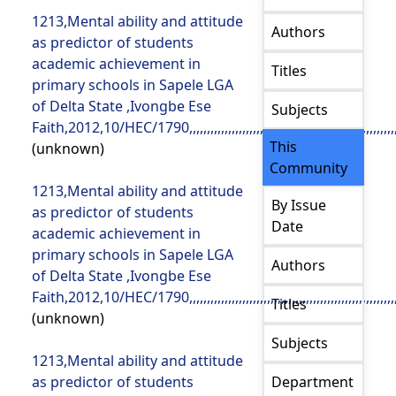
1213,Mental ability and attitude as predictor of students academic achievement in primary schools in Sapele LGA of Delta State ,Ivongbe Ese Faith,2012,10/HEC/1790,,,,,,,,,,,,,,,,,,,,,,,,,,,,,,,,,,,,,,,,,,,,,,,,,,,,,,,,,,,,,,,,,,,,,,,,,,,,,,,,,,,,,,,,,,,,,,,,,,,,,,,,,,,,,,,,,,,,,,,,,,,,,,,,,,,,,,,,,,,,,,,,,,,,,,,,,,,,,,,,,,,,,,,,,,,,,,,,,,,,,,,,,,,,,,,,,,,,,,,,,,,,,,,,,,,,,,,,,,,,,,,,,,,,,,,,,,,,,,,,,,,,,,,,,,,,,,,,,,,,,,,,,,,,,,,,,,,,,,,,,,,,,,,,,,,,,,,,,,,,,,,,,,,,,,,,,,,,,,,,,,,,,,,,,,,,,,,,,,,,,,,,,,,,,,,,,,,,,,,,,,,,,,,,,,,,,,,,,,,,,,,,,,,,,,,,,,,,,,,,,,,,,,,,,,,,,,,,,,,,,,,,,,,,,,,,,,,,,,,,,,,,,,,,,,,,,,,,,,,,,,,,,,,,,,,,,,,,,,,,,,,,,,,,,,,,,,,,,,,,,,,,,,,,,,,,,,,,,,,,,,,,,,,,,,,,,,,,,,,,,,,,,,,,,,,,,,,,,,,,,,,,,,,,,,,,,,,,,,,,,,,,,,,,,,,,,,,,,,,,,,,,,,,,,,,,,,,,,,,,,,,,,,,,,,,,,,,,,,,,,,,,,,,,,,,,,,,,,,,,,,,,,,,,,,,,,,,,,,,,,,,,,,,,,,,,,,,,,,,,,,,,,,,,,,,,,,,,,,,,,,,,,,,,,,,,,,,,,,,,,,,,,,,,,,,,,,,,,,,,,,,,,,,,,,,,,,,,,,,,,,,,,,,,,,,,,,,,,,,,,,,,,,,,,,,,,,,,,,,,,,,,,,,,,,,,,,,,,,,,,,,,,,,,,,,,,,,,,,,,,,,,,,,,,,,,,,,,,,,,,,,,,,,,,,,,,,,,,,,,,,,,,,,,,,,,,,,,,,,,,,,,,,,,,,,,,,,,,,,,,,,,,,,,,,,,,,,,,,,,,,,,,,,,,,,,,,,,,,,,,,,,,,,,,,,,,,,,,,,,,,,,,,,,,,,,,,,,,,,,,,,,,,,,,,,,,,,,,,,,,,,,,,,,,,,,,,,,,,,,,,,,,,,,,,,,,,,,,,,,,,,,,,,,,,,,,,,,,,,,,,,,,,,,,,,,,,,,,,,,,,,,,,,,,,,,,,,,,,,,,,,,,,,,,,,,,,,,,,,,,,,,,,,,,,,,,,,,,,,,,,,,,,,,,,,,,,,,,,,,,,,,,,,,,,,,,,,,,,,,,,,,,,,,,,,,,,,,,,,,,,,,,,,,,,,,,,,,,,,,,,,,,,,,,,,,,,,,,,,,,,,,,,,,,,,,,,,,,,,,,,,,,,,,,,,,,,,,,,,,,,,,,,,,,,,,,,,,,,,,,,,,,,,,,,,,,,,,,,,,,,,,,,,,,,,,,,,,,,,,,,,,,,,,,,,,,,,,,,,,,,,,,,,,,,,,,,,,,,,,,,,,,,,,,,,,,,,,,,,,,,,,,,,,,,,,,,,,,,,,,,,,,,,,,,,,,,,,,,,,,,,,,,,,,,,,,,,,,,,,,,,,,,,,,,,,,,,,,,,,,,,,,,,,,,,,,,,,,,,,,,,,,,,,,,,,,,,,,,,,,,,,,,,,,,,,,,,,,,,,,,,,,,,,,,,,,,,,,,,,,,,,,,,,,,,,,,,,,,,,,,,,,,,,,,,,,,,,,,,,,,,,,,,,,,,,,,,,,,,,,,,,,,,,,,,,,,,,,,,,,,,,,,,,,,,,,,,,,,,,,,,,,,,,,,,,,,,,,,,,,,,,,,,,,,,,,,,,,,,,,,,,,,,,,,,,,,,,,,,,,,,,,,,,,,,,,,,,,,,,,,,,,,,,,,,,,,,,,,,,,,,,,,,,,,,,,,,,,,,,,,,,,,,,,,,,,,,,,,,,,,,,,,,,,,,,,,,,,,,,,,,,,,,,,,,,,,,,,,,,,,,,,,,,,,,,,,,,,,,,,,,,,,,,,,,,,,,,,,,,,,,,,,,,,,,,,,,,,,,,,,,,,,,,,,,,,,,,,,,,,,,,,,,,,,,,,,,,,,,,,,,,,,,,,,,,,,,,,,,,,,,,,,,,,,,,,,,,,,,,,,,,,,,,,,,,,,,,,,,,,,,,,,,,,,,,,,,,,,,,,,,,,,,,,,,,,,,,,,,,,,,,,,,,,,,,,,,,,,,,,,,,,,,,,,,,,,,,,,,,,,,,,,,,,,,,,,,,,,,,,,,,,,,,,,,,,,,,,,,,,,,,,,,,,,,,,,,,,,,,,,,,,,,,,,,,,,,,,,,,,,,,,,,,,,,,,,,,,,,,,,,,,,,,,,,,,,,,,,,,,,,,,,,,,,,,,,,,,,,,,,,,,,,,,,,,,,,,,,,,,,,,,,,,,,,,,,,,,,,,,,,,,,,,,,,,,,,,,,,,,,,,,,,,,,,,,,,,,,,,,,,,,,,,,,,,,,,,,,,,,,,,,,,,,,,,,,,,,,,,,,,,,,,,,,,,,,,,,,,,,,,,,,,,,,,,,,,,,,,,,,,,,,,,,,,,,,,,,,,,,,,,,,,,,,,,,,,,,,,,,,,,,,,,,,,,,,,,,,,,,,,,,,,,,,,,,,,,,,,,,,,,,,,,,,,,,,,,,,,,,,,,,,,,,,,,,,,,,,,,,,,,,,,,,,,,,,,,,,,,,,,,,,,,,,,,,,,,,,,,,,,,,,,,,,,,,,,,,,,,,,,,,,,,,,,,,,,,,,,,,,,,,,,,,,,,,,,,,,,,,,,,,,,,,,,,,,,,,,,,,,,,,,,,,,,,,,,,,,,,,,,,,,,,,,,,,,,,,,,,,,,,,,,,,,,,,,,,,,,,,,,,,,,,,,,,,,,,,,,,,,,,,,,,,,,,,,,,,,,,,,,,,,,,,,,,,,,,,,,,,,,,,,,,,,,,,,,,,,,,,,,,,,,,,,,,,,,,,,,,,,,,,,,,,,,,,,,,,,,,,,,,,,,,,,,,,,,,,,,,,,,,,,,,,,,,,,,,,,,,,,,,,,,,,,,,,,,,,,,,,,,,,,,,,,,,,,,,,,,,,,,,,,,,,,,,,,,,,,,,,,,,,,,,,,,,,,,,,,,,,,,,,,,,,,,,,,,,,,,,,,,,,,,,,,,,,,,,,,,,,,,,,,,,,,,,,,,,,,,,,,,,,,,,,,,,,,,,,,,,,,,,,,,,,,,,,,,,,,,,,,,,,,,,,,,,,,,,,,,,,,,,,,,,,,,,,,,,,,,,,,,,,,,,,,,,,,,,,,,,,,,,,,,,,,,,,,,,,,,,,,,,,,,,,,,,,,,,,,,,,,,,,,,,,,,,,,,,,,,,,,,,,,,,,,,,,,,,,,,,,,,,,,,,,,,,,,,,,,,,,,,,,,,,,,,,,,,,,,,,,,,,,,,,,,,,,,,,,,,,,,,,,,,,,,,,,,,,,,,,,,,,,,,,,,,,,,,,,,,,,,,,,,,,,,,,,,,,,,,,,,,,,,,,,,,,,,,,,,,,,,,,,,,,,,,,,,,,,,,,,,,,,,,,,,,,,,,,,,,,,,,,,,,,,,,,,,,,,,,,,,,,,,,,,,,,,,,,,,,,,,,,,,,,,,,,,,,,,,,,,,,,,,,,,,,,,,,,,,,,,,,,,,,,,,,,,,,,,,,,,,,,,,,,,,,,,,,,,,,,,,,,,,,,,,,,,,,,,,,,,,,,,,,,,,,,,,,,,,,,,,,,,,,,,,,,,,,,,,,,,,,,,,,,,,,,,,,,,,,,,,,,,,,,,,,,,,,,,,,,,,,,,,,,,,,,,,,,,,,,,,,,,,,,,,,,,,,,,,,,,,,,,,,,,,,,,,,,,,,,,,,,,,,,,,,,,,,,,,,,,,,,,,,,,,,,,,,,,,,,,,,,,,,,,,,,,,,,,,,,,,,,,,,,,,,,,,,,,,,,,,,,,,,,,,,,,,,,,,,,,,,,,,,,,,,,,,,,,,,,,,,,,,,,,,,,,,,,,,,,,,,,,,,,,,,,,,,,,,,,,,,,,,,,,,,,,,,,,,,,,,,,,,,,,,,,,,,,,,,,,,,,,,,,,,,,,,,,,,,,,,,,,,,,,,,,,,,,,,,,,,,,,,,,,,,,,,,,,,,,,,,,,,,,,,,,,,,,,,,,,,,,,,,,,,,,,,,,,,,,,,,,,,,,,,,,,,,,,,,,,,,,,,,,,,,,,,,,,,,,,,,,,,,,,,,,,,,,,,,,,,,,,,,,,,,,,,,,,,,,,,,,,,,,,,,,,,,,,,,,,,,,,,,,,,,,,,,,,,,,,,,,,,,,,,,,,,,,,,,,,,,,,,,,,,,,,,,,,,,,,,,,,,,,,,,,,,,,,,,,,,,,,,,,,,,,,,,,,,,,,,,,,,,,,,,,,,,,,,,,,,,,,,,,,,,,,,,,,,,,,,,,,,,,,,,,,,,,,,,,,,,,,,,,,,,,,,,,,,,,,,,,,,,,,,,,,,,,,,,,,,,,,,,,,,,,,,,,,,,,,,,,,,,,,,,,,,,,,,,,,,,,,,,,,,,,,,,,,,,,,,,,,,,,,,,,,,,,,,,,,,,,,,,,,,,,,,,,,,,,,,,,,,,,,,,,,,,,,,,,,,,,,,,,,,,,,,,,,,,,,,,,,,,,,,,,,,,,,,,,,,,,,,,,,,,,,,,,,,,,,,,,,,,,,,,,,,,,,,,,,,,,,,,,,,,,,,,,,,,,,,,,,,,,,,,,,,,,,,,,,,,,,,,,,,,,,,,,,,,,,,,,,,,,,,,,,,,,,,,,,,,,,,,,,,,,,,,,,,,,,,,,,,,,,,,,,,,,,,,,,,,,,,,,,,,,,,,,,,,,,,,,,,,,,,,,,,,,,,,,,,,,,,,,,,,,,,,,,,,,,,,,,,,,,,,,,,,,,,,,,,,,,,,,,,,,,,,,,,,,,,,,,,,,,,,,,,,,,,,,,,,,,,,,,,,,,,,,,,,,,,,,,,,,,,,,,,,,,,,,,,,,,,,,,,,,,,,,,,,,,,,,,,,,,,,,,,,,,,,,,,,,,,,,,,,,,,,,,,,,,,,,,,,,,,,,,,,,,,,,,,,,,,,,,,,,,,,,,,,,,,,,,,,,,,,,,,,,,,,,,,,,,,,,,,,,,,,,,,,,,,,,,,,,,,,,,,,,,,,,,,,,,,,,,,,,,,,,,,,,,,,,,,,,,,,,,,,,,,,,,,,,,,,,,,,,,,,,,,,,,,,,,,,,,,,,,,,,,,,,,,,,,,,,,,,,,,,,,,,,,,,,,,,,,,,,,,,,,,,,,,,,,,,,,,,,,,,,,,,,,,,,,,,,,,,,,,,,,,,,,,,,,,,,,,,,,,,,,,,,,,,,,,,,,,,,,,,,,,,,,,,,,,,,,,,,,,,,,,,,,,,,,,,,,,,,,,,,,,,,,,,,,,,,,,,,,,,,,,,,,,,,,,,,,,,,,,,,,,,,,,,,,,,,,,,,,,,,,,,,,,,,,,,,,,,,,,,,,,,,,,,,,,,,,,,,,,,,,,,,,,,,,,,,,,,,,,,,,,,,,,,,,,,,,,,,,,,,,,,,,,,,,,,,,,,,,,,,,,,,,,,,,,,,,,,,,,,,,,,,,,,,,,,,,,,,,,,,,,,,,,,,,,,,,,,,,,,,,,,,,,,,,,,,,,,,,,,,,,,,,,,,,,,,,,,,,,,,,,,,,,,,,,,,,,,,,,,,,,,,,,,,,,,,,,,,,,,,,,,,,,,,,,,,,,,,,,,,,,,,,,,,,,,,,,,,,,,,,,,,,,,,,,,,,,,,,,,,,,,,,,,,,,,,,,,,,,,,,,,,,,,,,,,,,,,,,,,,,,,,,,,,,,,,,,,,,,,,,,,,,,,,,,,,,,,,,,,,,,,,,,,,,,,,,,,,,,,,,,,,,,,,,,,,,,,,,,,,,,,,,,,,,,,,,,,,,,,,,,,,,,,,,,,,,,,,,,,,,,,,,,,,,,,,,,,,,,,,,,,,,,,,,,,,,,,,,,,,,,,,,,,,,,,,,,,,,,,,,,,,,,,,,,,,,,,,,,,,,,,,,,,,,,,,,,,,,,,,,,,,,,,,,,,,,,,,,,,,,,,,,,,,,,,,,,,,,,,,,,,,,,,,,,,,,,,,,,,,,,,,,,,,,,,,,,,,,,,,,,,,,,,,,,,,,,,,,,,,,,,,,,,,,,,,,,,,,,,,,,,,,,,,,,,,,,,,,,,,,,,,,,,,,,,,,,,,,,,,,,,,,,,,,,,,,,,,,,,,,,,,,,,,,,,,,,,,,,,,,,,,,,,,,,,,,,,,,,,,,,,,,,,,,,,,,,,,,,,,,,,,,,,,,,,,,,,,,,,,,,,,,,,,,,,,,,,,,,,,,,,,,,,,,,,,,,,,,,,,,,,,,,,,,,,,,,,,,,,,,,,,,,,,,,,,,,,,,,,,,,,,,,,,,,,,,,,,,,,,,,,,,,,,,,,,,,,,,,,,,,,,,,,,,,,,,,,,,,,,,,,,,,,,,,,,,,,,,,,,,,,,,,,,,,,,,,,,,,,,,,,,,,,,,,,,,,,,,,,,,,,,,,,,,,,,,,,,,,,,,,,,,,,,,,,,,,,,,,,,,,,,,,,,,,,,,,,,,,,,,,,,,,,,,,,,,,,,,,,,,,,,,,,,,,,,,,,,,,,,,,,,,,,,,,,,,,,,,,,,,,,,,,,,,,,,,,,,,,,,,,,,,,,,,,,,,,,,,,,,,,,,,,,,,,,,,,,,,,,,,,,,,,,,,,,,,,,,,,,,,,,,,,,,,,,,,,,,,,,,,,,,,,,,,,,,,,,,,,,,,,,,,,,,,,,,,,,,,,,,,,,,,,,,,,,,,,,,,,,,,,,,,,,,,,,,,,,,,,,,,,,,,,,,,,,,,,,,,,,,,,,,,,,,,,,,,,,,,,,,,,,,,,,,,,,,,,,,,,,,,,,,,,,,,,,,,,,,,,,,,,,,,,,,,,,,,,,,,,,,,,,,,,,,,,,,,,,,,,,,,,,,,,,,,,,,,,,,,,,,,,,,,,,,,,,,,,,,,,,,,,,,,,,,,,,,,,,,,,,,,,,,,,,,,,,,,,,,,,,,,,,,,,,,,,,,,,,,,,,,,,,,,,,,,,,,,,,,,,,,,,,,,,,,,,,,,,,,,,,,,,,,,,,,,,,,,,,,,,,,,,,,,,,,,,,,,,,,,,,,,,,,,,,,,,,,,,,,,,,,,,,,,,,,,,,,,,,,,,,,,,,,,,,,,,,,,,,,,,,,,,,,,,,,,,,,,,,,,,,,,,,,,,,,,,,,,,,,,,,,,,,,,,,,,,,,,,,,,,,,,,,,,,,,,,,,,,,,,,,,,,,,,,,,,,,,,,,,,,,,,,,,,,,,,,,,,,,,,,,,,,,,,,,,,,,,,,,,,,,,,,,,,,,,,,,,,,,,,,,,,,,,,,,,,,,,,,,,,,,,,,,,,,,,,,,,,,,,,,,,,,,,,,,,,,,,,,,,,,,,,,,,,,,,,,,,,,,,,,,,,,,,,,,,,,,,,,,,,,,,,,,,,,,,,,,,,,,,,,,,,,,,,,,,,,,,,,,,,,,,,,,,,,,,,,,,,,,,,,,,,,,,,,,,,,,,,,,,,,,,,,,,,,,,,,,,,,,,,,,,,,,,,,,,,,,,,,,,,,,,,,,,,,,,,,,,,,,,,,,,,,,,,,,,,,,,,,,,,,,,,,,,,,,,,,,,,,,,,,,,,,,,,,,,,,,,,,,,,,,,,,,,,,,,,,,,,,,,,,,,,,,,,,,,,,,,,,,,,,,,,,,,,,,,,,,,,,,,,,,,,,,,,,,,,,,,,,,,,,,,,,,,,,,,,,,,,,,,,,,,,,,,,,,,,,,,,,,,,,,,,,,,,,,,,,,,,,,,,,,,,,,,,,,,,,,,,,,,,,,,,,,,,,,,,,,,,,,,,,,,,,,,,,,,,,,,,,,,,,,,,,,,,,,,,,,,,,,,,,,,,,,,,,,,,,,,,,,,,,,,,,,,,,,,,,,,,,,,,,,,,,,,,,,,,,,,,,,,,,,,,,,,,,,,,,,,,,,,,,,,,,,,,,,,,,,,,,,,,,,,,,,,,,,,,,,,,,,,,,,,,,,,,,,,,,,,,,,,,,,,,,,,,,,,,,,,,,,,,,,,,,,,,,,,,,,,,,,,,,,,,,,,,,,,,,,,,,,,,,,,,,,,,,,,,,,,,,,,,,,,,,,,,,,,,,,,,,,,,,,,,,,,,,,,,,,,,,,,,,,,,,,,,,,,,,,,,,,,,,,,,,,,,,,,,,,,,,,,,,,,,,,,,,,,,,,,,,,,,,,,,,,,,,,,,,,,,,,,,,,,,,,,,,,,,,,,,,,,,,,,,,,,,,,,,,,,,,,,,,,,,,,,,,,,,,,,,,,,,,,,,,,,,,,,,,,,,,,,,,,,,,,,,,,,,,,,,,,,,,,,,,,,,,,,,,,,,,,,,,,,,,,,,,,,,,,,,,,,,,,,,,,,,,,,,,,,,,,,,,,,,,,,,,,,,,,,,,,,,,,,,,,,,,,,,,,,,,,,,,,,,,,,,,,,,,,,,,,,,,,,,,,,,,,,,,,,,,,,,,,,,,,,,,,,,,,,,,,,,,,,,,,,,,,,,,,,,,,,,,,,,,,,,,,,,,,,,,,,,,,,,,,,,,,,,,,,,,,,,,,,,,,,,,,,,,,,,,,,,,,,,,,,,,,,,,,,,,,,,,,,,,,,,,,,,,,,,,,,,,,,,,,,,,,,,,,,,,,,,,,,,,,,,,,,,,,,,,,,,,,,,,,,,,,,,,,,,,,,,,,,,,,,,,,,,,,,,,,,,,,,,,,,,,,,,,,,,,,,,,,,,,,,,,,,,,,,,,,,,,,,,,,,,,,,,,,,,,,,,,,,,,,,,,,,,,,,,,,,,,,,,,,,,,,,,,,,,,,,,,,,,,,,,,,,,,,,,,,,,,,,,,,,,,,,,,,,,,,,,,,,,,,,,,,,,,,,,,,,,,,,,,,,,,,,,,,,,,,,,,,,,,,,,,,,,,,,,,,,,,,,,,,,,,,,,,,,,,,,,,,,,,,,,,,,,,,,,,,,,,,,,,,,,,,,,,,,,,,,,,,,,,,,,,,,,,,,,,,,,,,,,,,,,,,,,,,,,,,,,,,,,,,,,,,,,,,,,,,,,,,,,,,,,,,,,,,,,,,,,,,,,,,,,,,,,,,,,,,,,,,,,,,,,,,,,,,,,,,,,,,,,,,,,,,,,,,,,,,,,,,,,,,,,,,,,,,,,,,,,,,,,,,,,,,,,,,,,,,,,,,,,,,,,,,,,,,,,,,,,,,,,,,,,,,,,,,,,,,,,,,,,,,,,,,,,,,,,,,,,,,,,,,,,,,,,,,,,,,,,,,,,,,,,,,,,,,,,,,,,,,,,,,,,,,,,,,,,,,,,,,,,,,,,,,,,,,,,,,,,,,,,,,,,,,,,,,,,,,,,,,,,,,,,,,,,,,,,,,,,,,,,,,,,,,,,,,,,,,,,,,,,,,,,,,,,,,,,,,,,,,,,,,,,,,,,,,,,,,,,,,,,,,,,,,,,,,,,,,,,,,,,,,,,,,,,,,,,,,,,,,,,,,,,,,,,,,,,,,,,,,,,,,,,,,,,,,,,,,,,,,,,,,,,,,,,,,,,,,,,,,,,,,,,,,,,,,,,,,,,,,,,,,,,,,,,,,,,,,,,,,,,,,,,,,,,,,,,,,,,,,,,,,,,,,,,,,,,,,,,,,,,,,,,,,,,,,,,,,,,,,,,,,,,,,,,,,,,,,,,,,,,,,,,,,,,,,,,,,,,,,,,,,,,,,,,,,,,,,,,,,,,,,,,,,,,,,,,,,,,,,,,,,,,,,,,,,,,,,,,,,,,,,,,,,,,,,,,,,,,,,,,,,,,,,,,,,,,,,,,,,,,,,,,,,,,,,,,,,,,,,,,,,,,,,,,,,,,,,,,,,,,,,,,,,,,,,,,,,,,,,,,,,,,,,,,,,,,,,,,,,,,,,,,,,,,,,,,,,,,,,,,,,,,,,,,,,,,,,,,,,,,,,,,,,,,,,,,,,,,,,,,,,,,,,,,,,,,,,,,,,,,,,,,,,,,,,,,,,,,,,,,,,,,,,,,,,,,,,,,,,,,,,,,,,,,,,,,,,,,,,,,,,,,,,,,,,,,,,,,,,,,,,,,,,,,,,,,,,,,,,,,,,,,,,,,,,,,,,,,,,,,,,,,,,,,,,,,,,,,,,,,,,,,,,,,,,,,,,,,,,,,,,,,,,,,,,,,,,,,,,,,,,,,,,,,,,,,,,,,,,,,,,,,,,,,,,,,,,,,,,,,,,,,,,,,,,,,,,,,,,,,,,,,,,,,,,,,,,,,,,,,,,,,,,,,,,,,,,,,,,,,,,,,,,,,,,,,,,,,,,,,,
Authors
Titles
Subjects
This
(unknown)
Community
1213,Mental ability and attitude as predictor of students academic achievement in primary schools in Sapele LGA of Delta State ,Ivongbe Ese Faith,2012,10/HEC/1790,,,,,,,,,,,,,,,,,,,,,,,,,,,,,,,,,,,,,,,,,,,,,,,,,,,,,,,,,,,,,,,,,,,,,,,,,,,,,,,,,,,,,,,,,,,,,,,,,,,,,,,,,,,,,,,,,,,,,,,,,,,,,,,,,,,,,,,,,,,,,,,,,,,,,,,,,,,,,,,,,,,,,,,,,,,,,,,,,,,,,,,,,,,,,,,,,,,,,,,,,,,,,,,,,,,,,,,,,,,,,,,,,,,,,,,,,,,,,,,,,,,,,,,,,,,,,,,,,,,,,,,,,,,,,,,,,,,,,,,,,,,,,,,,,,,,,,,,,,,,,,,,,,,,,,,,,,,,,,,,,,,,,,,,,,,,,,,,,,,,,,,,,,,,,,,,,,,,,,,,,,,,,,,,,,,,,,,,,,,,,,,,,,,,,,,,,,,,,,,,,,,,,,,,,,,,,,,,,,,,,,,,,,,,,,,,,,,,,,,,,,,,,,,,,,,,,,,,,,,,,,,,,,,,,,,,,,,,,,,,,,,,,,,,,,,,,,,,,,,,,,,,,,,,,,,,,,,,,,,,,,,,,,,,,,,,,,,,,,,,,,,,,,,,,,,,,,,,,,,,,,,,,,,,,,,,,,,,,,,,,,,,,,,,,,,,,,,,,,,,,,,,,,,,,,,,,,,,,,,,,,,,,,,,,,,,,,,,,,,,,,,,,,,,,,,,,,,,,,,,,,,,,,,,,,,,,,,,,,,,,,,,,,,,,,,,,,,,,,,,,,,,,,,,,,,,,,,,,,,,,,,,,,,,,,,,,,,,,,,,,,,,,,,,,,,,,,,,,,,,,,,,,,,,,,,,,,,,,,,,,,,,,,,,,,,,,,,,,,,,,,,,,,,,,,,,,,,,,,,,,,,,,,,,,,,,,,,,,,,,,,,,,,,,,,,,,,,,,,,,,,,,,,,,,,,,,,,,,,,,,,,,,,,,,,,,,,,,,,,,,,,,,,,,,,,,,,,,,,,,,,,,,,,,,,,,,,,,,,,,,,,,,,,,,,,,,,,,,,,,,,,,,,,,,,,,,,,,,,,,,,,,,,,,,,,,,,,,,,,,,,,,,,,,,,,,,,,,,,,,,,,,,,,,,,,,,,,,,,,,,,,,,,,,,,,,,,,,,,,,,,,,,,,,,,,,,,,,,,,,,,,,,,,,,,,,,,,,,,,,,,,,,,,,,,,,,,,,,,,,,,,,,,,,,,,,,,,,,,,,,,,,,,,,,,,,,,,,,,,,,,,,,,,,,,,,,,,,,,,,,,,,,,,,,,,,,,,,,,,,,,,,,,,,,,,,,,,,,,,,,,,,,,,,,,,,,,,,,,,,,,,,,,,,,,,,,,,,,,,,,,,,,,,,,,,,,,,,,,,,,,,,,,,,,,,,,,,,,,,,,,,,,,,,,,,,,,,,,,,,,,,,,,,,,,,,,,,,,,,,,,,,,,,,,,,,,,,,,,,,,,,,,,,,,,,,,,,,,,,,,,,,,,,,,,,,,,,,,,,,,,,,,,,,,,,,,,,,,,,,,,,,,,,,,,,,,,,,,,,,,,,,,,,,,,,,,,,,,,,,,,,,,,,,,,,,,,,,,,,,,,,,,,,,,,,,,,,,,,,,,,,,,,,,,,,,,,,,,,,,,,,,,,,,,,,,,,,,,,,,,,,,,,,,,,,,,,,,,,,,,,,,,,,,,,,,,,,,,,,,,,,,,,,,,,,,,,,,,,,,,,,,,,,,,,,,,,,,,,,,,,,,,,,,,,,,,,,,,,,,,,,,,,,,,,,,,,,,,,,,,,,,,,,,,,,,,,,,,,,,,,,,,,,,,,,,,,,,,,,,,,,,,,,,,,,,,,,,,,,,,,,,,,,,,,,,,,,,,,,,,,,,,,,,,,,,,,,,,,,,,,,,,,,,,,,,,,,,,,,,,,,,,,,,,,,,,,,,,,,,,,,,,,,,,,,,,,,,,,,,,,,,,,,,,,,,,,,,,,,,,,,,,,,,,,,,,,,,,,,,,,,,,,,,,,,,,,,,,,,,,,,,,,,,,,,,,,,,,,,,,,,,,,,,,,,,,,,,,,,,,,,,,,,,,,,,,,,,,,,,,,,,,,,,,,,,,,,,,,,,,,,,,,,,,,,,,,,,,,,,,,,,,,,,,,,,,,,,,,,,,,,,,,,,,,,,,,,,,,,,,,,,,,,,,,,,,,,,,,,,,,,,,,,,,,,,,,,,,,,,,,,,,,,,,,,,,,,,,,,,,,,,,,,,,,,,,,,,,,,,,,,,,,,,,,,,,,,,,,,,,,,,,,,,,,,,,,,,,,,,,,,,,,,,,,,,,,,,,,,,,,,,,,,,,,,,,,,,,,,,,,,,,,,,,,,,,,,,,,,,,,,,,,,,,,,,,,,,,,,,,,,,,,,,,,,,,,,,,,,,,,,,,,,,,,,,,,,,,,,,,,,,,,,,,,,,,,,,,,,,,,,,,,,,,,,,,,,,,,,,,,,,,,,,,,,,,,,,,,,,,,,,,,,,,,,,,,,,,,,,,,,,,,,,,,,,,,,,,,,,,,,,,,,,,,,,,,,,,,,,,,,,,,,,,,,,,,,,,,,,,,,,,,,,,,,,,,,,,,,,,,,,,,,,,,,,,,,,,,,,,,,,,,,,,,,,,,,,,,,,,,,,,,,,,,,,,,,,,,,,,,,,,,,,,,,,,,,,,,,,,,,,,,,,,,,,,,,,,,,,,,,,,,,,,,,,,,,,,,,,,,,,,,,,,,,,,,,,,,,,,,,,,,,,,,,,,,,,,,,,,,,,,,,,,,,,,,,,,,,,,,,,,,,,,,,,,,,,,,,,,,,,,,,,,,,,,,,,,,,,,,,,,,,,,,,,,,,,,,,,,,,,,,,,,,,,,,,,,,,,,,,,,,,,,,,,,,,,,,,,,,,,,,,,,,,,,,,,,,,,,,,,,,,,,,,,,,,,,,,,,,,,,,,,,,,,,,,,,,,,,,,,,,,,,,,,,,,,,,,,,,,,,,,,,,,,,,,,,,,,,,,,,,,,,,,,,,,,,,,,,,,,,,,,,,,,,,,,,,,,,,,,,,,,,,,,,,,,,,,,,,,,,,,,,,,,,,,,,,,,,,,,,,,,,,,,,,,,,,,,,,,,,,,,,,,,,,,,,,,,,,,,,,,,,,,,,,,,,,,,,,,,,,,,,,,,,,,,,,,,,,,,,,,,,,,,,,,,,,,,,,,,,,,,,,,,,,,,,,,,,,,,,,,,,,,,,,,,,,,,,,,,,,,,,,,,,,,,,,,,,,,,,,,,,,,,,,,,,,,,,,,,,,,,,,,,,,,,,,,,,,,,,,,,,,,,,,,,,,,,,,,,,,,,,,,,,,,,,,,,,,,,,,,,,,,,,,,,,,,,,,,,,,,,,,,,,,,,,,,,,,,,,,,,,,,,,,,,,,,,,,,,,,,,,,,,,,,,,,,,,,,,,,,,,,,,,,,,,,,,,,,,,,,,,,,,,,,,,,,,,,,,,,,,,,,,,,,,,,,,,,,,,,,,,,,,,,,,,,,,,,,,,,,,,,,,,,,,,,,,,,,,,,,,,,,,,,,,,,,,,,,,,,,,,,,,,,,,,,,,,,,,,,,,,,,,,,,,,,,,,,,,,,,,,,,,,,,,,,,,,,,,,,,,,,,,,,,,,,,,,,,,,,,,,,,,,,,,,,,,,,,,,,,,,,,,,,,,,,,,,,,,,,,,,,,,,,,,,,,,,,,,,,,,,,,,,,,,,,,,,,,,,,,,,,,,,,,,,,,,,,,,,,,,,,,,,,,,,,,,,,,,,,,,,,,,,,,,,,,,,,,,,,,,,,,,,,,,,,,,,,,,,,,,,,,,,,,,,,,,,,,,,,,,,,,,,,,,,,,,,,,,,,,,,,,,,,,,,,,,,,,,,,,,,,,,,,,,,,,,,,,,,,,,,,,,,,,,,,,,,,,,,,,,,,,,,,,,,,,,,,,,,,,,,,,,,,,,,,,,,,,,,,,,,,,,,,,,,,,,,,,,,,,,,,,,,,,,,,,,,,,,,,,,,,,,,,,,,,,,,,,,,,,,,,,,,,,,,,,,,,,,,,,,,,,,,,,,,,,,,,,,,,,,,,,,,,,,,,,,,,,,,,,,,,,,,,,,,,,,,,,,,,,,,,,,,,,,,,,,,,,,,,,,,,,,,,,,,,,,,,,,,,,,,,,,,,,,,,,,,,,,,,,,,,,,,,,,,,,,,,,,,,,,,,,,,,,,,,,,,,,,,,,,,,,,,,,,,,,,,,,,,,,,,,,,,,,,,,,,,,,,,,,,,,,,,,,,,,,,,,,,,,,,,,,,,,,,,,,,,,,,,,,,,,,,,,,,,,,,,,,,,,,,,,,,,,,,,,,,,,,,,,,,,,,,,,,,,,,,,,,,,,,,,,,,,,,,,,,,,,,,,,,,,,,,,,,,,,,,,,,,,,,,,,,,,,,,,,,,,,,,,,,,,,,,,,,,,,,,,,,,,,,,,,,,,,,,,,,,,,,,,,,,,,,,,,,,,,,,,,,,,,,,,,,,,,,,,,,,,,,,,,,,,,,,,,,,,,,,,,,,,,,,,,,,,,,,,,,,,,,,,,,,,,,,,,,,,,,,,,,,,,,,,,,,,,,,,,,,,,,,,,,,,,,,,,,,,,,,,,,,,,,,,,,,,,,,,,,,,,,,,,,,,,,,,,,,,,,,,,,,,,,,,,,,,,,,,,,,,,,,,,,,,,,,,,,,,,,,,,,,,,,,,,,,,,,,,,,,,,,,,,,,,,,,,,,,,,,,,,,,,,,,,,,,,,,,,,,,,,,,,,,,,,,,,,,,,,,,,,,,,,,,,,,,,,,,,,,,,,,,,,,,,,,,,,,,,,,,,,,,,,,,,,,,,,,,,,,,,,,,,,,,,,,,,,,,,,,,,,,,,,,,,,,,,,,,,,,,,,,,,,,,,,,,,,,,,,,,,,,,,,,,,,,,,,,,,,,,,,,,,,,,,,,,,,,,,,,,,,,,,,,,,,,,,,,,,,,,,,,,,,,,,,,,,,,,,,,,,,,,,,,,,,,,,,,,,,,,,,,,,,,,,,,,,,,,,,,,,,,,,,,,,,,,,,,,,,,,,,,,,,,,,,,,,,,,,,,,,,,,,,,,,,,,,,,,,,,,,,,,,,,,,,,,,,,,,,,,,,,,,,,,,,,,,,,,,,,,,,,,,,,,,,,,,,,,,,,,,,,,,,,,,,,,,,,,,,,,,,,,,,,,,,,,,,,,,,,,,,,,,,,,,,,,,,,,,,,,,,,,,,,,,,,,,,,,,,,,,,,,,,,,,,,,,,,,,,,,,,,,,,,,,,,,,,,,,,,,,,,,,,,,,,,,,,,,,,,,,,,,,,,,,,,,,,,,,,,,,,,,,,,,,,,,,,,,,,,,,,,,,,,,,,,,,,,,,,,,,,,,,,,,,,,,,,,,,,,,,,,,,,,,,,,,,,,,,,,,,,,,,,,,,,,,,,,,,,,,,,,,,,,,,,,,,,,,,,,,,,,,,,,,,,,,,,,,,,,,,,,,,,,,,,,,,,,,,,,,,,,,,,,,,,,,,,,,,,,,,,,,,,,,,,,,,,,,,,,,,,,,,,,,,,,,,,,,,,,,,,,,,,,,,,,,,,,,,,,,,,,,,,,,,,,,,,,,,,,,,,,,,,,,,,,,,,,,,,,,,,,,,,,,,,,,,,,,,,,,,,,,,,,,,,,,,,,,,,,,,,,,,,,,,,,,,,,,,,,,,,,,,,,,,,,,,,,,,,,,,,,,,,,,,,,,,,,,,,,,,,,,,,,,,,,,,,,,,,,,,,,,,,,,,,,,,,,,,,,,,,,,,,,,,,,,,,,,,,,,,,,,,,,,,,,,,,,,,,,,,,,,,,,,,,,,,,,,,,,,,,,,,,,,,,,,,,,,,,,,,,,,,,,,,,,,,,,,,,,,,,,,,,,,,,,,,,,,,,,,,,,,,,,,,,,,,,,,,,,,,,,,,,,,,,,,,,,,,,,,,,,,,,,,,,,,,,,,,,,,,,,,,,,,,,,,,,,,,,,,,,,,,,,,,,,,,,,,,,,,,,,,,,,,,,,,,,,,,,,,,,,,,,,,,,,,,,,,,,,,,,,,,,,,,,,,,,,,,,,,,,,,,,,,,,,,,,,,,,,,,,,,,,,,,,,,,,,,,,,,,,,,,,,,,,,,,,,,,,,,,,,,,,,,,,,,,,,,,,,,,,,,,,,,,,,,,,,,,,,,,,,,,,,,,,,,,,,,,,,,,,,,,,,,,,,,,,,,,,,,,,,,,,,,,,,,,,,,,,,,,,,,,,,,,,,,,,,,,,,,,,,,,,,,,,,,,,,,,,,,,,,,,,,,,,,,,,,,,,,,,,,,,,,,,,,,,,,,,,,,,,,,,,,,,,,,,,,,,,,,,,,,,,,,,,,,,,,,,,,,,,,,,,,,,,,,,,,,,,,,,,,,,,,,,,,,,,,,,,,,,,,,,,,,,,,,,,,,,,,,,,,,,,,,,,,,,,,,,,,,,,,,,,,,,,,,,,,,,,,,,,,,,,,,,,,,,,,,,,,,,,,,,,,,,,,,,,,,,,,,,,,,,,,,,,,,,,,,,,,,,,,,,,,,,,,,,,,,,,,,,,,,,,,,,,,,,,,,,,,,,,,,,,,,,,,,,,,,,,,,,,,,,,,,,,,,,,,,,,,,,,,,,,,,,,,,,,,,,,,,,,,,,,,,,,,,,,,,,,,,,,,,,,,,,,,,,,,,,,,,,,,,,,,,,,,,,,,,,,,,,,,,,,,,,,,,,,,,,,,,,,,,,,,,,,,,,,,,,,,,,,,,,,,,,,,,,,,,,,,,,,,,,,,,,,,,,,,,,,,,,,,,,,,,,,,,,,,,,,,,,,,,,,,,,,,,,,,,,,,,,,,,,,,,,,,,,,,,,,,,,,,,,,,,,,,,,,,,,,,,,,,,,,,,,,,,,,,,,,,,,,,,,,,,,,,,,,,,,,,,,,,,,,,,,,,,,,,,,,,,,,,,,,,,,,,,,,,,,,,,,,,,,,,,,,,,,,,,,,,,,,,,,,,,,,,,,,,,,,,,,,,,,,,,,,,,,,,,,,,,,,,,,,,,,,,,,,,,,,,,,,,,,,,,,,,,,,,,,,,,,,,,,,,,,,,,,,,,,,,,,,,,,,,,,,,,,,,,,,,,,,,,,,,,,,,,,,,,,,,,,,,,,,,,,,,,,,,,,,,,,,,,,,,,,,,,,,,,,,,,,,,,,,,,,,,,,,,,,,,,,,,,,,,,,,,,,,,,,,,,,,,,,,,,,,,,,,,,,,,,,,,,,,,,,,,,,,,,,,,,,,,,,,,,,,,,,,,,,,,,,,,,,,,,,,,,,,,,,,,,,,,,,,,,,,,,,,,,,,,,,,,,,,,,,,,,,,,,,,,,,,,,,,,,,,,,,,,,,,,,,,,,,,,,,,,,,,,,,,,,,,,,,,,,,,,,,,,,,,,,,,,,,,,,,,,,,,,,,,,,,,,,,,,,,,,,,,,,,,,,,,,,,,,,,,,,,,,,,,,,,,,,,,,,,,,,,,,,,,,,,,,,,,,,,,,,,,,,,,,,,,,,,,,,,,,,,,,,,,,,,,,,,,,,,,,,,,,,,,,,,,,,,,,,,,,,,,,,,,,,,,,,,,,,,,,,,,,,,,,,,,,,,,,,,,,,,,,,,,,,,,,,,,,,,,,,,,,,,,,,,,,,,,,,,,,,,,,,,,,,,,,,,,,,,,,,,,,,,,,,,,,,,,,,,,,,,,,,,,,,,,,,,,,,,,,,,,,,,,,,,,,,,,,,,,,,,,,,,,,,,,,,,,,,,,,,,,,,,,,,,,,,,,,,,,,,,,,,,,,,,,,,,,,,,,,,,,,,,,,,,,,,,,,,,,,,,,,,,,,,,,,,,,,,,,,,,,,,,,,,,,,,,,,,,,,,,,,,,,,,,,,,,,,,,,,,,,,,,,,,,,,,,,,,,,,,,,,,,,,,,,,,,,,,,,,,,,,,,,,,,,,,,,,,,,,,,,,,,,,,,,,,,,,,,,,,,,,,,,,,,,,,,,,,,,,,,,,,,,,,,,,,,,,,,,,,,,,,,,,,,,,,,,,,,,,,,,,,,,,,,,,,,,,,,,,,,,,,,,,,,,,,,,,,,,,,,,,,,,,,,,,,,,,,,,,,,,,,,,,,,,,,,,,,,,,,,,,,,,,,,,,,,,,,,,,,,,,,,,,,,,,,,,,,,,,,,,,,,,,,,,,,,,,,,,,,,,,,,,,,,,,,,,,,,,,,,,,,,,,,,,,,,,,,,,,,,,,,,,,,,,,,,,,,,,,,,,,,,,,,,,,,,,,,,,,,,,,,,,,,,,,,,,,,,,,,,,,,,,,,,,,,,,,,,,,,,,,,,,,,,,,,,,,,,,,,,,,,,,,,,,,,,,,,,,,,,,,,,,,,,,,,,,,,,,,,,,,,,,,,,,,,,,,,,,,,,,,,,,,,,,,,,,,,,,,,,,,,,,,,,,,,,,,,,,,,,,,,,,,,,,,,,,,,,,,,,,,,,,,,,,,,,,,,,,,,,,,,,,,,,,,,,,,,,,,,,,,,,,,,,,,,,,,,,,,,,,,,,,,,,,,,,,,,,,,,,,,,,,,,,,,,,,,,,,,,,,,,,,,,,,,,,,,,,,,,,,,,,,,,,,,,,,,,,,,,,,,,,,,,,,,,,,,,,,,,,,,,,,,,,,,,,,,,,,,,,,,,,,,,,,,,,,,,,,,,,,,,,,,,,,,,,,,,,,,,,,,,,,,,,,,,,,,,,,,,,,,,,,,,,,,,,,,,,,,,,,,,,,,,,,,,,,,,,,,,,,,,,,,,,,,,,,,,,,,,,,,,,,,,,,,,,,,,,,,,,,,,,,,,,,,,,,,,,,,,,,,,,,,,,,,,,,,,,,,,,,,,,,,,,,,,,,,,,,,,,,,,,,,,,,,,,,,,,,,,,,,,,,,,,,,,,,,,,,,,,,,,,,,,,,,,,,,,,,,,,,,,,,,,,,,,,,,,,,,,,,,,,,,,,,,,,,,,,,,,,,,,,,,,,,,,,,,,,,,,,,,,,,,,,,,,,,,,,,,,,,,,,,,,,,,,,,,,,,,,,,,,,,,,,,,,,,,,,,,,,,,,,,,,,,,,,,,,,,,,,,,,,,,,,,,,,,,,,,,,,,,,,,,,,,,,,,,,,,,,,,,,,,,,,,,,,,,,,,,,,,,,,,,,,,,,,,,,,,,,,,,,,,,,,,,,,,,,,,,,,,,,,,,,,,,,,,,,,,,,,,,,,,,,,,,,,,,,,,,,,,,,,,,,,,,,,,,,,,,,,,,,,,,,,,,,,,,,,,,,,,,,,,,,,,,,,,,,,,,,,,,,,,,,,,,,,,,,,,,,,,,,,,,,,,,,,,,,,,,,,,,,,,,,,,,,,,,,,,,,,,,,,,,,,,,,,,,,,,,,,,,,,,,,,,,,,,,,,,,,,,,,,,,,,,,,,,,,,,,,,,,,,,,,,,,,,,,,,,,,,,,,,,,,,,,,,,,,,,,,,,,,,,,,,,,,,,,,,,,,,,,,,,,,,,,,,,,,,,,,,,,,,,,,,,,,,,,,,,,,,,,,,,,,,,,,,,,,,,,,,,,,,,,,,,,,,,,,,,,,,,,,,,,,,,,,,,,,,,,,,,,,,,,,,,,,,,,,,,,,,,,,,,,,,,,,,,,,,,,,,,,,,,,,,,,,,,,,,,,,,,,,,,,,,,,,,,,,,,,,,,,,,,,,,,,,,,,,,,,,,,,,,,,,,,,,,,,,,,,,,,,,,,,,,,,,,,,,,,,,,,,,,,,,,,,,,,,,,,,,,,,,,,,,,,,,,,,,,,,,,,,,,,,,,,,,,,,,,,,,,,,,,,,,,,,,,,,,,,,,,,,,,,,,,,,,,,,,,,,,,,,,,,,,,,,,,,,,,,,,,,,,,,,,,,,,,,,,,,,,,,,,,,,,,,,,,,,,,,,,,,,,,,,,,,,,,,,,,,,,,,,,,,,,,,,,,,,,,,,,,,,,,,,,,,,,,,,,,,,,,,,,,,,,,,,,,,,,,,,,,,,,,,,,,,,,,,,,,,,,,,,,,,,,,,,,,,,,,,,,,,,,,,,,,,,,,,,,,,,,,,,,,,,,,,,,,,,,,,,,,,,,,,,,,,,,,,,,,,,,,,,,,,,,,,,,,,,,,,,,,,,,,,,,,,,,,,,,,,,,,,,,,,,,,,,,,,,,,,,,,,,,,,,,,,,,,,,,,,,,,,,,,,,,,,,,,,,,,,,,,,,,,,,,,,,,,,,,,,,,,,,,,,,,,,,,,,,,,,,,,,,,,,,,,,,,,,,,,,,,,,,,,,,,,,,,,,,,,,,,,,,,,,,,,,,,,,,,,,,,,,,,,,,,,,,,,,,,,,,,,,,,,,,,,,,,,,,,,,,,,,,,,,,,,,,,,,,,,,,,,,,,,,,,,,,,,,,,,,,,,,,,,,,,,,,,,,,,,,,,,,,,,,,,,,,,,,,,,,,,,,,,,,,,,,,,,,,,,,,,,,,,,,
By Issue
Date
Authors
Titles
(unknown)
Subjects
1213,Mental ability and attitude as predictor of students academic achievement in primary schools in Sapele LGA of Delta State ,Ivongbe Ese Faith,2012,10/HEC/1790,,,,,,,,,,,,,,,,,,,,,,,,,,,,,,,,,,,,,,,,,,,,,,,,,,,,,,,,,,,,,,,,,,,,,,,,,,,,,,,,,,,,,,,,,,,,,,,,,,,,,,,,,,,,,,,,,,,,,,,,,,,,,,,,,,,,,,,,,,,,,,,,,,,,,,,,,,,,,,,,,,,,,,,,,,,,,,,,,,,,,,,,,,,,,,,,,,,,,,,,,,,,,,,,,,,,,,,,,,,,,,,,,,,,,,,,,,,,,,,,,,,,,,,,,,,,,,,,,,,,,,,,,,,,,,,,,,,,,,,,,,,,,,,,,,,,,,,,,,,,,,,,,,,,,,,,,,,,,,,,,,,,,,,,,,,,,,,,,,,,,,,,,,,,,,,,,,,,,,,,,,,,,,,,,,,,,,,,,,,,,,,,,,,,,,,,,,,,,,,,,,,,,,,,,,,,,,,,,,,,,,,,,,,,,,,,,,,,,,,,,,,,,,,,,,,,,,,,,,,,,,,,,,,,,,,,,,,,,,,,,,,,,,,,,,,,,,,,,,,,,,,,,,,,,,,,,,,,,,,,,,,,,,,,,,,,,,,,,,,,,,,,,,,,,,,,,,,,,,,,,,,,,,,,,,,,,,,,,,,,,,,,,,,,,,,,,,,,,,,,,,,,,,,,,,,,,,,,,,,,,,,,,,,,,,,,,,,,,,,,,,,,,,,,,,,,,,,,,,,,,,,,,,,,,,,,,,,,,,,,,,,,,,,,,,,,,,,,,,,,,,,,,,,,,,,,,,,,,,,,,,,,,,,,,,,,,,,,,,,,,,,,,,,,,,,,,,,,,,,,,,,,,,,,,,,,,,,,,,,,,,,,,,,,,,,,,,,,,,,,,,,,,,,,,,,,,,,,,,,,,,,,,,,,,,,,,,,,,,,,,,,,,,,,,,,,,,,,,,,,,,,,,,,,,,,,,,,,,,,,,,,,,,,,,,,,,,,,,,,,,,,,,,,,,,,,,,,,,,,,,,,,,,,,,,,,,,,,,,,,,,,,,,,,,,,,,,,,,,,,,,,,,,,,,,,,,,,,,,,,,,,,,,,,,,,,,,,,,,,,,,,,,,,,,,,,,,,,,,,,,,,,,,,,,,,,,,,,,,,,,,,,,,,,,,,,,,,,,,,,,,,,,,,,,,,,,,,,,,,,,,,,,,,,,,,,,,,,,,,,,,,,,,,,,,,,,,,,,,,,,,,,,,,,,,,,,,,,,,,,,,,,,,,,,,,,,,,,,,,,,,,,,,,,,,,,,,,,,,,,,,,,,,,,,,,,,,,,,,,,,,,,,,,,,,,,,,,,,,,,,,,,,,,,,,,,,,,,,,,,,,,,,,,,,,,,,,,,,,,,,,,,,,,,,,,,,,,,,,,,,,,,,,,,,,,,,,,,,,,,,,,,,,,,,,,,,,,,,,,,,,,,,,,,,,,,,,,,,,,,,,,,,,,,,,,,,,,,,,,,,,,,,,,,,,,,,,,,,,,,,,,,,,,,,,,,,,,,,,,,,,,,,,,,,,,,,,,,,,,,,,,,,,,,,,,,,,,,,,,,,,,,,,,,,,,,,,,,,,,,,,,,,,,,,,,,,,,,,,,,,,,,,,,,,,,,,,,,,,,,,,,,,,,,,,,,,,,,,,,,,,,,,,,,,,,,,,,,,,,,,,,,,,,,,,,,,,,,,,,,,,,,,,,,,,,,,,,,,,,,,,,,,,,,,,,,,,,,,,,,,,,,,,,,,,,,,,,,,,,,,,,,,,,,,,,,,,,,,,,,,,,,,,,,,,,,,,,,,,,,,,,,,,,,,,,,,,,,,,,,,,,,,,,,,,,,,,,,,,,,,,,,,,,,,,,,,,,,,,,,,,,,,,,,,,,,,,,,,,,,,,,,,,,,,,,,,,,,,,,,,,,,,,,,,,,,,,,,,,,,,,,,,,,,,,,,,,,,,,,,,,,,,,,,,,,,,,,,,,,,,,,,,,,,,,,,,,,,,,,,,,,,,,,,,,,,,,,,,,,,,,,,,,,,,,,,,,,,,,,,,,,,,,,,,,,,,,,,,,,,,,,,,,,,,,,,,,,,,,,,,,,,,,,,,,,,,,,,,,,,,,,,,,,,,,,,,,,,,,,,,,,,,,,,,,,,,,,,,,,,,,,,,,,,,,,,,,,,,,,,,,,,,,,,,,,,,,,,,,,,,,,,,,,,,,,,,,,,,,,,,,,,,,,,,,,,,,,,,,,,,,,,,,,,,,,,,,,,,,,,,,,,,,,,,,,,,,,,,,,,,,,,,,,,,,,,,,,,,,,,,,,,,,,,,,,,,,,,,,,,,,,,,,,,,,,,,,,,,,,,,,,,,,,,,,,,,,,,,,,,,,,,,,,,,,,,,,,,,,,,,,,,,,,,,,,,,,,,,,,,,,,,,,,,,,,,,,,,,,,,,,,,,,,,,,,,,,,,,,,,,,,,,,,,,,,,,,,,,,,,,,,,,,,,,,,,,,,,,,,,,,,,,,,,,,,,,,,,,,,,,,,,,,,,,,,,,,,,,,,,,,,,,,,,,,,,,,,,,,,,,,,,,,,,,,,,,,,,,,,,,,,,,,,,,,,,,,,,,,,,,,,,,,,,,,,,,,,,,,,,,,,,,,,,,,,,,,,,,,,,,,,,,,,,,,,,,,,,,,,,,,,,,,,,,,,,,,,,,,,,,,,,,,,,,,,,,,,,,,,,,,,,,,,,,,,,,,,,,,,,,,,,,,,,,,,,,,,,,,,,,,,,,,,,,,,,,,,,,,,,,,,,,,,,,,,,,,,,,,,,,,,,,,,,,,,,,,,,,,,,,,,,,,,,,,,,,,,,,,,,,,,,,,,,,,,,,,,,,,,,,,,,,,,,,,,,,,,,,,,,,,,,,,,,,,,,,,,,,,,,,,,,,,,,,,,,,,,,,,,,,,,,,,,,,,,,,,,,,,,,,,,,,,,,,,,,,,,,,,,,,,,,,,,,,,,,,,,,,,,,,,,,,,,,,,,,,,,,,,,,,,,,,,,,,,,,,,,,,,,,,,,,,,,,,,,,,,,,,,,,,,,,,,,,,,,,,,,,,,,,,,,,,,,,,,,,,,,,,,,,,,,,,,,,,,,,,,,,,,,,,,,,,,,,,,,,,,,,,,,,,,,,,,,,,,,,,,,,,,,,,,,,,,,,,,,,,,,,,,,,,,,,,,,,,,,,,,,,,,,,,,,,,,,,,,,,,,,,,,,,,,,,,,,,,,,,,,,,,,,,,,,,,,,,,,,,,,,,,,,,,,,,,,,,,,,,,,,,,,,,,,,,,,,,,,,,,,,,,,,,,,,,,,,,,,,,,,,,,,,,,,,,,,,,,,,,,,,,,,,,,,,,,,,,,,,,,,,,,,,,,,,,,,,,,,,,,,,,,,,,,,,,,,,,,,,,,,,,,,,,,,,,,,,,,,,,,,,,,,,,,,,,,,,,,,,,,,,,,,,,,,,,,,,,,,,,,,,,,,,,,,,,,,,,,,,,,,,,,,,,,,,,,,,,,,,,,,,,,,,,,,,,,,,,,,,,,,,,,,,,,,,,,,,,,,,,,,,,,,,,,,,,,,,,,,,,,,,,,,,,,,,,,,,,,,,,,,,,,,,,,,,,,,,,,,,,,,,,,,,,,,,,,,,,,,,,,,,,,,,,,,,,,,,,,,,,,,,,,,,,,,,,,,,,,,,,,,,,,,,,,,,,,,,,,,,,,,,,,,,,,,,,,,,,,,,,,,,,,,,,,,,,,,,,,,,,,,,,,,,,,,,,,,,,,,,,,,,,,,,,,,,,,,,,,,,,,,,,,,,,,,,,,,,,,,,,,,,,,,,,,,,,,,,,,,,,,,,,,,,,,,,,,,,,,,,,,,,,,,,,,,,,,,,,,,,,,,,,,,,,,,,,,,,,,,,,,,,,,,,,,,,,,,,,,,,,,,,,,,,,,,,,,,,,,,,,,,,,,,,,,,,,,,,,,,,,,,,,,,,,,,,,,,,,,,,,,,,,,,,,,,,,,,,,,,,,,,,,,,,,,,,,,,,,,,,,,,,,,,,,,,,,,,,,,,,,,,,,,,,,,,,,,,,,,,,,,,,,,,,,,,,,,,,,,,,,,,,,,,,,,,,,,,,,,,,,,,,,,,,,,,,,,,,,,,,,,,,,,,,,,,,,,,,,,,,,,,,,,,,,,,,,,,,,,,,,,,,,,,,,,,,,,,,,,,,,,,,,,,,,,,,,,,,,,,,,,,,,,,,,,,,,,,,,,,,,,,,,,,,,,,,,,,,,,,,,,,,,,,,,,,,,,,,,,,,,,,,,,,,,,,,,,,,,,,,,,,,,,,,,,,,,,,,,,,,,,,,,,,,,,,,,,,,,,,,,,,,,,,,,,,,,,,,,,,,,,,,,,,,,,,,,,,,,,,,,,,,,,,,,,,,,,,,,,,,,,,,,,,,,,,,,,,,,,,,,,,,,,,,,,,,,,,,,,,,,,,,,,,,,,,,,,,,,,,,,,,,,,,,,,,,,,,,,,,,,,,,,,,,,,,,,,,,,,,,,,,,,,,,,,,,,,,,,,,,,,,,,,,,,,,,,,,,,,,,,,,,,,,,,,,,,,,,,,,,,,,,,,,,,,,,,,,,,,,,,,,,,,,,,,,,,,,,,,,,,,,,,,,,,,,,,,,,,,,,,,,,,,,,,,,,,,,,,,,,,,,,,,,,,,,,,,,,,,,,,,,,,,,,,,,,,,,,,,,,,,,,,,,,,,,,,,,,,,,,,,,,,,,,,,,,,,,,,,,,,,,,,,,,,,,,,,,,,,,,,,,,,,,,,,,,,,,,,,,,,,,,,,,,,,,,,,,,,,,,,,,,,,,,,,,,,,,,,,,,,,,,,,,,,,,,,,,,,,,,,,,,,,,,,,,,,,,,,,,,,,,,,,,,,,,,,,,,,,,,,,,,,,,,,,,,,,,,,,,,,,,,,,,,,,,,,,,,,,,,,,,,,,,,,,,,,,,,,,,,,,,,,,,,,,,,,,,,,,,,,,,,,,,,,,,,,,,,,,,,,,,,,,,,,,,,,,,,,,,,,,,,,,,,,,,,,,,,,,,,,,,,,,,,,,,,,,,,,,,,,,,,,,,,,,,,,,,,,,,,,,,,,,,,,,,,,,,,,,,,,,,,,,,,,,,,,,,,,,,,,,,,,,,,,,,,,,,,,,,,,,,,,,,,,,,,,,,,,,,,,,,,,,,,,,,,,,,,,,,,,,,,,,,,,,,,,,,,,,,,,,,,,,,,,,,,,,,,,,,,,,,,,,,,,,,,,,,,,,,,,,,,,,,,,,,,,,,,,,,,,,,,,,,,,,,,,,,,,,,,,,,,,,,,,,,,,,,,,,,,,,,,,,,,,,,,,,,,,,,,,,,,,,,,,,,,,,,,,,,,,,,,,,,,,,,,,,,,,,,,,,,,,,,,,,,,,,,,,,,,,,,,,,,,,,,,,,,,,,,,,,,,,,,,,,,,,,,,,,,,,,,,,,,,,,,,,,,,,,,,,,,,,,,,,,,,,,,,,,,,,,,,,,,,,,,,,,,,,,,,,,,,,,,,,,,,,,,,,,,,,,,,,,,,,,,,,,,,,,,,,,,,,,,,,,,,,,,,,,,,,,,,,,,,,,,,,,,,,,,,,,,,,,,,,,,,,,,,,,,,,,,,,,,,,,,,,,,,,,,,,,,,,,,,,,,,,,,,,,,,,,,,,,,,,,,,,,,,,,,,,,,,,,,,,,,,,,,,,,,,,,,,,,,,,,,,,,,,,,,,,,,,,,,,,,,,,,,,,,,,,,,,,,,,,,,,,,,,,,,,,,,,,,,,,,,,,,,,,,,,,,,,,,,,,,,,,,,,,,,,,,,,,,,,,,,,,,,,,,,,,,,,,,,,,,,,,,,,,,,,,,,,,,,,,,,,,,,,,,,,,,,,,,,,,,,,,,,,,,,,,,,,,,,,,,,,,,,,,,,,,,,,,,,,,,,,,,,,,,,,,,,,,,,,,,,,,,,,,,,,,,,,,,,,,,,,,,,,,,,,,,,,,,,,,,,,,,,,,,,,,,,,,,,,,,,,,,,,,,,,,,,,,,,,,,,,,,,,,,,,,,,,,,,,,,,,,,,,,,,,,,,,,,,,,,,,,,,,,,,,,,,,,,,,,,,,,,,,,,,,,,,,,,,,,,,,,,,,,,,,,,,,,,,,,,,,,,,,,,,,,,,,,,,,,,,,,,,,,,,,,,,,,,,,,,,,,,,,,,,,,,,,,,,,,,,,,,,,,,,,,,,,,,,,,,,,,,,,,,,,,,,,,,,,,,,,,,,,,,,,,,,,,,,,,,,,,,,,,,,,,,,,,,,,,,,,,,,,,,,,,,,,,,,,,,,,,,,,,,,,,,,,,,,,,,,,,,,,,,,,,,,,,,,,,,,,,,,,,,,,,,,,,,,,,,,,,,,,,,,,,,,,,,,,,,,,,,,,,,,,,,,,,,,,,,,,,,,,,,,,,,,,,,,,,,,,,,,,,,,,,,,,,,,,,,,,,,,,,,,,,,,,,,,,,,,,,,,,,,,,,,,,,,,,,,,,,,,,,,,,,,,,,,,,,,,,,,,,,,,,,,,,,,,,,,,,,,,,,,,,,,,,,,,,,,,,,,,,,,,,,,,,,,,,,,,,,,,,,,,,,,,,,,,,,,,,,,,,,,,,,,,,,,,,,,,,,,,,,,,,,,,,,,,,,,,,,,,,,,,,,,,,,,,,,,,,,,,,,,,,,,,,,,,,,,,,,,,,,,,,,,,,,,,,,,,,,,,,,,,,,,,,,,,,,,,,,,,,,,,,,,,,,,,,,,,,,,,,,,,,,,,,,,,,,,,,,,,,,,,,,,,,,,,,,,,,,,,,,,,,,,,,,,,,,,,,,,,,,,,,,,,,,,,,,,,,,,,,,,,,,,,,,,,,,,,,,,,,,,,,,,,,,,,,,,,,,,,,,,,,,,,,,,,,,,,,,,,,,,,,,,,,,,,,,,,,,,,,,,,,,,,,,,,,,,,,,,,,,,,,,,,,,,,,,,,,,,,,,,,,,,,,,,,,,,,,,,,,,,,,,,,,,,,,,,,,,,,,,,,,,,,,,,,,,,,,,,,,,,,,,,,,,,,,,,,,,,,,,,,,,,,,,,,,,,,,,,,,,,,,,,,,,,,,,,,,,,,,,,,,,,,,,,,,,,,,,,,,,,,,,,,,,,,,,,,,,,,,,,,,,,,,,,,,,,,,,,,,,,,,,,,,,,,,,,,,,,,,,,,,,,,,,,,,,,,,,,,,,,,,,,,,,,,,,,,,,,,,,,,,,,,,,,,,,,,,,,,,,,,,,,,,,,,,,,,,,,,,,,,,,,,,,,,,,,,,,,,,,,,,,,,,,,,,,,,,,,,,,,,,,,,,,,,,,,,,,,,,,,,,,,,,,,,,,,,,,,,,,,,,,,,,,,,,,,,,,,,,,,,,,,,,,,,,,,,,,,,,,,,,,,,,,,,,,,,,,,,,,,,,,,,,,,,,,,,,,,,,,,,,,,,,,,,,,,,,,,,,,,,,,,,,,,,,,,,,,,,,,,,,,,,,,,,,,,,,,,,,,,,,,,,,,,,,,,,,,,,,,,,,,,,,,,,,,,,,,,,,,,,,,,,,,,,,,,,,,,,,,,,,,,,,,,,,,,,,,,,,,,,,,,,,,,,,,,,,,,,,,,,,,,,,,,,,,,,,,,,,,,,,,,,,,,,,,,,,,,,,,,,,,,,,,,,,,,,,,,,,,,,,,,,,,,,,,,,,,,,,,,,,,,,,,,,,,,,,,,,,,,,,,,,,,,,,,,,,,,,,,,,,,,,,,,,,,,,,,,,,,,,,,,,,,,,,,,,,,,,,,,,,,,,,,,,,,,,,,,,,,,,,,,,,,,,,,,,,,,,,,,,,,,,,,,,,,,,,,,,,,,,,,,,,,,,,,,,,,,,,,,,,,,,,,,,,,,,,,,,,,,,,,,,,,,,,,,,,,,,,,,,,,,,,,,,,,,,,,,,,,,,,,,,,,,,,,,,,,,,,,,,,,,,,,,,,,,,,,,,,,,,,,,,,,,,,,,,,,,,,,,,,,,,,,,,,,,,,,,,,,,,,,,,,,,,,,,,,,,,,,,,,,,,,,,,,,,,,,,,,,,,,,,,,,,,,,,,,,,,,,,,,,,,,,,,,,,,,,,,,,,,,,,,,,,,,,,,,,,,,,,,,,,,,,,,,,,,,,,,,,,,,,,,,,,,,,,,,,,,,,,,,,,,,,,,,,,,,,,,,,,,,,,,,,,,,,,,,,,,,,,,,,,,,,,,,,,,,,,,,,,,,,,,,,,,,,,,,,,,,,,,,,,,,,,,,,,,,,,,,,,,,,,,,,,,,,,,,,,,,,,,,,,,,,,,,,,,,,,,,,,,,,,,,,,,,,,,,,,,,,,,,,,,,,,,,,,,,,,,,,,,,,,,,,,,,,,,,,,,,,,,,,,,,,,,,,,,,,,,,,,,,,,,,,,,,,,,,,,,,,,,,,,,,,,,,,,,,,,,,,,,,,,,,,,,,,,,,,,,,,,,,,,,,,,,,,,,,,,,,,,,,,,,,,,,,,,,,,,,,,,,,,,,,,,,,,,,,,,,,,,,,,,,,,,,,,,,,,,,,,,,,,,,,,,,,,,,,,,,,,,,,,,,,,,,,,,,,,,,,,,,,,,,,,,,,,,,,,,,,,,,,,,,,,,,,,,,,,,,,,,,,,,,,,,,,,,,,,,,,,,,,,,,,,,,,,,,,,,,,,,,,,,,,,,,,,,,,,,,,,,,,,,,,,,,,,,,,,,,,,,,,,,,,,,,,,,,,,,,,,,,,,,,,,,,,,,,,,,,,,,,,,,,,,,,,,,,,,,,,,,,,,,,,,,,,,,,,,,,,,,,,,,,,,,,,,,,,,,,,,,,,,,,,,,,,,,,,,,,,,,,,,,,,,,,,,,,,,,,,,,,,,,,,,,,,,,,,,,,,,,,,,,,,,,,,,,,,,,,,,,,,,,,,,,,,,,,,,,,,,,,,,,,,,,,,,,,,,,,,,,,,,,,,,,,,,,,,,,,,,,,,,,,,,,,,,,,,,,,,,,,,,,,,,,,,,,,,,,,,,,,,,,,,,,,,,,,,,,,,,,,,,,,,,,,,,,,,,,,,,,,,,,,,,,,,,,,,,,,,,,,,,,,,,,,,,,,,,,,,,,,,,,,,,,,,,,,,,,,,,,,,,,,,,,,,,,,,,,,,,,,,,,,,,,,,,,,,,,,,,,,,,,,,,,,,,,,,,,,,,,,,,,,,,,,,,,,,,,,,,,,,,,,,,,,,,,,,,,,,,,,,,,,,,,,,,,,,,,,,,,,,,,,,,,,,,,,,,,,,,,,,,,,,,,,,,,,,,,,,,,,,,,,,,,,,,,,,,,,,,,,,,,,,,,,,,,,,,,,,,,,,,,,,,,,,,,,,,,,,,,,,,,,,,,,,,,,,,,,,,,,,,,,,,,,,,,,,,,,,,,,,,,,,,,,,,,,,,,,,,,,,,,,,,,,,,,,,,,,,,,,,,,,,,,,,,,,,,,,,,,,,,,,,,,,,,,,,,,,,,,,,,,,,,,,,,,,,,,,,,,,,,,,,,,,,,,,,,,,,,,,,,,,,,,,,,,,,,,,,,,,,,,,,,,,,,,,,,,,,,,,,,,,,,,,,,,,,,,,,,,,,,,,,,,,,,,,,,,,,,,,,,,,,,,,,,,,,,,,,,,,,,,,,,,,,,,,,,,,,,,,,,,,,,,,,,,,,,,,,,,,,,,,,,,,,,,,,,,,,,,,,,,,,,,,,,,,,,,,,,,,,,,,,,,,,,,,,,,,,,,,,,,,,,,,,,,,,,,,,,,,,,,,,,,,,,,,,,,,,,,,,,,,,,,,,,,,,,,,,,,,,,,,,,,,,,,,,,,,,,,,,,,,,,,,,,,,,,,,,,,,,,,,,,,,,,,,,,,,,,,,,,,,,,,,,,,,,,,,,,,,,,,,,,,,,,,,,,,,,,,,,,,,,,,,,,,,,,,,,,,,,,,,,,,,,,,,,,,,,,,,,,,,,,,,,,,,,,,,,,,,,,,,,,,,,,,,,,,,,,,,,,,,,,,,,,,,,,,,,,,,,,,,,,,,,,,,,,,,,,,,,,,,,,,,,,,,,,,,,,,,,,,,,,,,,,,,,,,,,,,,,,,,,,,,,,,,,,,,,,,,,,,,,,,,,,,,,,,,,,,,,,,,,,,,,,,,,,,,,,,,,,,,,,,,,,,,,,,,,,,,,,,,,,,,,,,,,,,,,,,,,,,,,,,,,,,,,,,,,,,,,,,,,,,,,,,,,,,,,,,,,,,,,,,,,,,,,,,,,,,,,,,,,,,,,,,,,,,,,,,,,,,,,,,,,,,,,,,,,,,,,,,,,,,,,,,,,,,,,,,,,,,,,,,,,,,,,,,,,,,,,,,,,,,,,,,,,,,,,,,,,,,,,,,,,,,,,,,,,,,,,,,,,,,,,,,,,,,,,,,,,,,,,,,,,,,,,,,,,,,,,,,,,,,,,,,,,,,,,,,,,,,,,,,,,,,,,,,,,,,,,,,,,,,,,,,,,,,,,,,,,,,,,,,,,,,,,,,,,,,,,,,,,,,,
Department