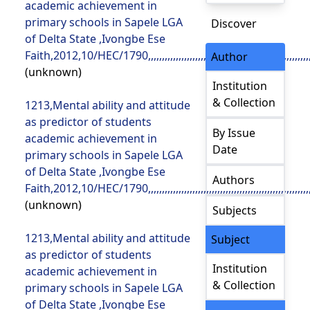
Discover
Author
(unknown)
Institution
& Collection
1213,Mental ability and attitude as predictor of students academic achievement in primary schools in Sapele LGA of Delta State ,Ivongbe Ese Faith,2012,10/HEC/1790,,,,,,,,,,,,,,,,,,,,,,,,,,,,,,,,,,,,,,,,,,,,,,,,,,,,,,,,,,,,,,,,,,,,,,,,,,,,,,,,,,,,,,,,,,,,,,,,,,,,,,,,,,,,,,,,,,,,,,,,,,,,,,,,,,,,,,,,,,,,,,,,,,,,,,,,,,,,,,,,,,,,,,,,,,,,,,,,,,,,,,,,,,,,,,,,,,,,,,,,,,,,,,,,,,,,,,,,,,,,,,,,,,,,,,,,,,,,,,,,,,,,,,,,,,,,,,,,,,,,,,,,,,,,,,,,,,,,,,,,,,,,,,,,,,,,,,,,,,,,,,,,,,,,,,,,,,,,,,,,,,,,,,,,,,,,,,,,,,,,,,,,,,,,,,,,,,,,,,,,,,,,,,,,,,,,,,,,,,,,,,,,,,,,,,,,,,,,,,,,,,,,,,,,,,,,,,,,,,,,,,,,,,,,,,,,,,,,,,,,,,,,,,,,,,,,,,,,,,,,,,,,,,,,,,,,,,,,,,,,,,,,,,,,,,,,,,,,,,,,,,,,,,,,,,,,,,,,,,,,,,,,,,,,,,,,,,,,,,,,,,,,,,,,,,,,,,,,,,,,,,,,,,,,,,,,,,,,,,,,,,,,,,,,,,,,,,,,,,,,,,,,,,,,,,,,,,,,,,,,,,,,,,,,,,,,,,,,,,,,,,,,,,,,,,,,,,,,,,,,,,,,,,,,,,,,,,,,,,,,,,,,,,,,,,,,,,,,,,,,,,,,,,,,,,,,,,,,,,,,,,,,,,,,,,,,,,,,,,,,,,,,,,,,,,,,,,,,,,,,,,,,,,,,,,,,,,,,,,,,,,,,,,,,,,,,,,,,,,,,,,,,,,,,,,,,,,,,,,,,,,,,,,,,,,,,,,,,,,,,,,,,,,,,,,,,,,,,,,,,,,,,,,,,,,,,,,,,,,,,,,,,,,,,,,,,,,,,,,,,,,,,,,,,,,,,,,,,,,,,,,,,,,,,,,,,,,,,,,,,,,,,,,,,,,,,,,,,,,,,,,,,,,,,,,,,,,,,,,,,,,,,,,,,,,,,,,,,,,,,,,,,,,,,,,,,,,,,,,,,,,,,,,,,,,,,,,,,,,,,,,,,,,,,,,,,,,,,,,,,,,,,,,,,,,,,,,,,,,,,,,,,,,,,,,,,,,,,,,,,,,,,,,,,,,,,,,,,,,,,,,,,,,,,,,,,,,,,,,,,,,,,,,,,,,,,,,,,,,,,,,,,,,,,,,,,,,,,,,,,,,,,,,,,,,,,,,,,,,,,,,,,,,,,,,,,,,,,,,,,,,,,,,,,,,,,,,,,,,,,,,,,,,,,,,,,,,,,,,,,,,,,,,,,,,,,,,,,,,,,,,,,,,,,,,,,,,,,,,,,,,,,,,,,,,,,,,,,,,,,,,,,,,,,,,,,,,,,,,,,,,,,,,,,,,,,,,,,,,,,,,,,,,,,,,,,,,,,,,,,,,,,,,,,,,,,,,,,,,,,,,,,,,,,,,,,,,,,,,,,,,,,,,,,,,,,,,,,,,,,,,,,,,,,,,,,,,,,,,,,,,,,,,,,,,,,,,,,,,,,,,,,,,,,,,,,,,,,,,,,,,,,,,,,,,,,,,,,,,,,,,,,,,,,,,,,,,,,,,,,,,,,,,,,,,,,,,,,,,,,,,,,,,,,,,,,,,,,,,,,,,,,,,,,,,,,,,,,,,,,,,,,,,,,,,,,,,,,,,,,,,,,,,,,,,,,,,,,,,,,,,,,,,,,,,,,,,,,,,,,,,,,,,,,,,,,,,,,,,,,,,,,,,,,,,,,,,,,,,,,,,,,,,,,,,,,,,,,,,,,,,,,,,,,,,,,,,,,,,,,,,,,,,,,,,,,,,,,,,,,,,,,,,,,,,,,,,,,,,,,,,,,,,,,,,,,,,,,,,,,,,,,,,,,,,,,,,,,,,,,,,,,,,,,,,,,,,,,,,,,,,,,,,,,,,,,,,,,,,,,,,,,,,,,,,,,,,,,,,,,,,,,,,,,,,,,,,,,,,,,,,,,,,,,,,,,,,,,,,,,,,,,,,,,,,,,,,,,,,,,,,,,,,,,,,,,,,,,,,,,,,,,,,,,,,,,,,,,,,,,,,,,,,,,,,,,,,,,,,,,,,,,,,,,,,,,,,,,,,,,,,,,,,,,,,,,,,,,,,,,,,,,,,,,,,,,,,,,,,,,,,,,,,,,,,,,,,,,,,,,,,,,,,,,,,,,,,,,,,,,,,,,,,,,,,,,,,,,,,,,,,,,,,,,,,,,,,,,,,,,,,,,,,,,,,,,,,,,,,,,,,,,,,,,,,,,,,,,,,,,,,,,,,,,,,,,,,,,,,,,,,,,,,,,,,,,,,,,,,,,,,,,,,,,,,,,,,,,,,,,,,,,,,,,,,,,,,,,,,,,,,,,,,,,,,,,,,,,,,,,,,,,,,,,,,,,,,,,,,,,,,,,,,,,,,,,,,,,,,,,,,,,,,,,,,,,,,,,,,,,,,,,,,,,,,,,,,,,,,,,,,,,,,,,,,,,,,,,,,,,,,,,,,,,,,,,,,,,,,,,,,,,,,,,,,,,,,,,,,,,,,,,,,,,,,,,,,,,,,,,,,,,,,,,,,,,,,,,,,,,,,,,,,,,,,,,,,,,,,,,,,,,,,,,,,,,,,,,,,,,,,,,,,,,,,,,,,,,,,,,,,,,,,,,,,,,,,,,,,,,,,,,,,,,,,,,,,,,,,,,,,,,,,,,,,,,,,,,,,,,,,,,,,,,,,,,,,,,,,,,,,,,,,,,,,,,,,,,,,,,,,,,,,,,,,,,,,,,,,,,,,,,,,,,,,,,,,,,,,,,,,,,,,,,,,,,,,,,,,,,,,,,,,,,,,,,,,,,,,,,,,,,,,,,,,,,,,,,,,,,,,,,,,,,,,,,,,,,,,,,,,,,,,,,,,,,,,,,,,,,,,,,,,,,,,,,,,,,,,,,,,,,,,,,,,,,,,,,,,,,,,,,,,,,,,,,,,,,,,,,,,,,,,,,,,,,,,,,,,,,,,,,,,,,,,,,,,,,,,,,,,,,,,,,,,,,,,,,,,,,,,,,,,,,,,,,,,,,,,,,,,,,,,,,,,,,,,,,,,,,,,,,,,,,,,,,,,,,,,,,,,,,,,,,,,,,,,,,,,,,,,,,,,,,,,,,,,,,,,,,,,,,,,,,,,,,,,,,,,,,,,,,,,,,,,,,,,,,,,,,,,,,,,,,,,,,,,,,,,,,,,,,,,,,,,,,,,,,,,,,,,,,,,,,,,,,,,,,,,,,,,,,,,,,,,,,,,,,,,,,,,,,,,,,,,,,,,,,,,,,,,,,,,,,,,,,,,,,,,,,,,,,,,,,,,,,,,,,,,,,,,,,,,,,,,,,,,,,,,,,,,,,,,,,,,,,,,,,,,,,,,,,,,,,,,,,,,,,,,,,,,,,,,,,,,,,,,,,,,,,,,,,,,,,,,,,,,,,,,,,,,,,,,,,,,,,,,,,,,,,,,,,,,,,,,,,,,,,,,,,,,,,,,,,,,,,,,,,,,,,,,,,,,,,,,,,,,,,,,,,,,,,,,,,,,,,,,,,,,,,,,,,,,,,,,,,,,,,,,,,,,,,,,,,,,,,,,,,,,,,,,,,,,,,,,,,,,,,,,,,,,,,,,,,,,,,,,,,,,,,,,,,,,,,,,,,,,,,,,,,,,,,,,,,,,,,,,,,,,,,,,,,,,,,,,,,,,,,,,,,,,,,,,,,,,,,,,,,,,,,,,,,,,,,,,,,,,,,,,,,,,,,,,,,,,,,,,,,,,,,,,,,,,,,,,,,,,,,,,,,,,,,,,,,,,,,,,,,,,,,,,,,,,,,,,,,,,,,,,,,,,,,,,,,,,,,,,,,,,,,,,,,,,,,,,,,,,,,,,,,,,,,,,,,,,,,,,,,,,,,,,,,,,,,,,,,,,,,,,,,,,,,,,,,,,,,,,,,,,,,,,,,,,,,,,,,,,,,,,,,,,,,,,,,,,,,,,,,,,,,,,,,,,,,,,,,,,,,,,,,,,,,,,,,,,,,,,,,,,,,,,,,,,,,,,,,,,,,,,,,,,,,,,,,,,,,,,,,,,,,,,,,,,,,,,,,,,,,,,,,,,,,,,,,,,,,,,,,,,,,,,,,,,,,,,,,,,,,,,,,,,,,,,,,,,,,,,,,,,,,,,,,,,,,,,,,,,,,,,,,,,,,,,,,,,,,,,,,,,,,,,,,,,,,,,,,,,,,,,,,,,,,,,,,,,,,,,,,,,,,,,,,,,,,,,,,,,,,,,,,,,,,,,,,,,,,,,,,,,,,,,,,,,,,,,,,,,,,,,,,,,,,,,,,,,,,,,,,,,,,,,,,,,,,,,,,,,,,,,,,,,,,,,,,,,,,,,,,,,,,,,,,,,,,,,,,,,,,,,,,,,,,,,,,,,,,,,,,,,,,,,,,,,,,,,,,,,,,,,,,,,,,,,,,,,,,,,,,,,,,,,,,,,,,,,,,,,,,,,,,,,,,,,,,,,,,,,,,,,,,,,,,,,,,,,,,,,,,,,,,,,,,,,,,,,,,,,,,,,,,,,,,,,,,,,,,,,,,,,,,,,,,,,,,,,,,,,,,,,,,,,,,,,,,,,,,,,,,,,,,,,,,,,,,,,,,,,,,,,,,,,,,,,,,,,,,,,,,,,,,,,,,,,,,,,,,,,,,,,,,,,,,,,,,,,,,,,,,,,,,,,,,,,,,,,,,,,,,,,,,,,,,,,,,,,,,,,,,,,,,,,,,,,,,,,,,,,,,,,,,,,,,,,,,,,,,,,,,,,,,,,,,,,,,,,,,,,,,,,,,,,,,,,,,,,,,,,,,,,,,,,,,,,,,,,,,,,,,,,,,,,,,,,,,,,,,,,,,,,,,,,,,,,,,,,,,,,,,,,,,,,,,,,,,,,,,,,,,,,,,,,,,,,,,,,,,,,,,,,,,,,,,,,,,,,,,,,,,,,,,,,,,,,,,,,,,,,,,,,,,,,,,,,,,,,,,,,,,,,,,,,,,,,,,,,,,,,,,,,,,,,,,,,,,,,,,,,,,,,,,,,,,,,,,,,,,,,,,,,,,,,,,,,,,,,,,,,,,,,,,,,,,,,,,,,,,,,,,,,,,,,,,,,,,,,,,,,,,,,,,,,,,,,,,,,,,,,,,,,,,,,,,,,,,,,,,,,,,,,,,,,,,,,,,,,,,,,,,,,,,,,,,,,,,,,,,,,,,,,,,,,,,,,,,,,,,,,,,,,,,,,,,,,,,,,,,,,,,,,,,,,,,,,,,,,,,,,,,,,,,,,,,,,,,,,,,,,,,,,,,,,,,,,,,,,,,,,,,,,,,,,,,,,,,,,,,,,,,,,,,,,,,,,,,,,,,,,,,,,,,,,,,,,,,,,,,,,,,,,,,,,,,,,,,,,,,,,,,,,,,,,,,,,,,,,,,,,,,,,,,,,,,,,,,,,,,,,,,,,,,,,,,,,,,,,,,,,,,,,,,,,,,,,,,,,,,,,,,,,,,,,,,,,,,,,,,,,,,,,,,,,,,,,,,,,,,,,,,,,,,,,,,,,,,,,,,,,,,,,,,,,,,,,,,,,,,,,,,,,,,,,,,,,,,,,,,,,,,,,,,,,,,,,,,,,,,,,,,,,,,,,,,,,,,,,,,,,,,,,,,,,,,,,,,,,,,,,,,,,,,,,,,,,,,,,,,,,,,,,,,,,,,,,,,,,,,,,,,,,,,,,,,,,,,,,,,,,,,,,,,,,,,,,,,,,,,,,,,,,,,,,,,,,,,,,,,,,,,,,,,,,,,,,,,,,,,,,,,,,,,,,,,,,,,,,,,,,,,,,,,,,,,,,,,,,,,,,,,,,,,,,,,,,,,,,,,,,,,,,,,,,,,,,,,,,,,,,,,,,,,,,,,,,,,,,,,,,,,,,,,,,,,,,,,,,,,,,,,,,,,,,,,,,,,,,,,,,,,,,,,,,,,,,,,,,,,,,,,,,,,,,,,,,,,,,,,,,,,,,,,,,,,,,,,,,,,,,,,,,,,,,,,,,,,,,,,,,,,,,,,,,,,,,,,,,,,,,,,,,,,,,,,,,,,,,,,,,,,,,,,,,,,,,,,,,,,,,,,,,,,,,,,,,,,,,,,,,,,,,,,,,,,,,,,,,,,,,,,,,,,,,,,,,,,,,,,,,,,,,,,,,,,,,,,,,,,,,,,,,,,,,,,,,,,,,,,,,,,,,,,,,,,,,,,,,,,,,,,,,,,,,,,,,,,,,,,,,,,,,,,,,,,,,,,,,,,,,,,,,,,,,,,,,,,,,,,,,,,,,,,,,,,,,,,,,,,,,,,,,,,,,,,,,,,,,,,,,,,,,,,,,,,,,,,,,,,,,,,,,,,,,,,,,,,,,,,,,,,,,,,,,,,,,,,,,,,,,,,,,,,,,,,,,,,,,,,,,,,,,,,,,,,,,,,,,,,,,,,,,,,,,,,,,,,,,,,,,,,,,,,,,,,,,,,,,,,,,,,,,,,,,,,,,,,,,,,,,,,,,,,,,,,,,,,,,,,,,,,,,,,,,,,,,,,,,,,,,,,,,,,,,,,,,,,,,,,,,,,,,,,,,,,,,,,,,,,,,,,,,,,,,,,,,,,,,,,,,,,,,,,,,,,,,,,,,,,,,,,,,,,,,,,,,,,,,,,,,,,,,,,,,,,,,,,,,,,,,,,,,,,,,,,,,,,,,,,,,,,,,,,,,,,,,,,,,,,,,,,,,,,,,,,,,,,,,,,,,,,,,,,,,,,,,,,,,,,,,,,,,,,,,,,,,,,,,,,,,,,,,,,,,,,,,,,,,,,,,,,,,,,,,,,,,,,,,,,,,,,,,,,,,,,,,,,,,,,,,,,,,,,,,,,,,,,,,,,,,,,,,,,,,,,,,,,,,,,,,,,,,,,,,,,,,,,,,,,,,,,,,,,,,,,,,,,,,,,,,,,,,,,,,,,,,,,,,,,,,,,,,,,,,,,,,,,,,,,,,,,,,,,,,,,,,,,,,,,,,,,,,,,,,,,,,,,,,,,,,,,,,,,,,,,,,,,,,,,,,,,,,,,,,,,,,,,,,,,,,,,,,,,,,,,,,,,,,,,,,,,,,,,,,,,,,,,,,,,,,,,,,,,,,,,,,,,,,,,,,,,,,,,,,,,,,,,,,,,,,,,,,,,,,,,,,,,,,,,,,,,,,,,,,,,,,,,,,,,,,,,,,,,,,,,,,,,,,,,,,,,,,,,,,,,,,,,,,,,,,,,,,,,,,,,,,,,,,,,,,,,,,,,,,,,,,,,,,,,,,,,,,,,,,,,,,,,,,,,,,,,,,,,,,,,,,,,,,,,,,,,,,,,,,,,,,,,,,,,,,,,,,,,,,,,,,,,,,,,,,,,,,,,,,,,,,,,,,,,,,,,,,,,,,,,,,,,,,,,,,,,,,,,,,,,,,,,,,,,,,,,,,,,,,,,,,,,,,,,,,,,,,,,,,,,,,,,,,,,,,,,,,,,,,,,,,,,,,,,,,,,,,,,,,,,,,,,,,,,,,,,,,,,,,,,,,,,,,,,,,,,,,,,,,,,,,,,,,,,,,,,,,,,,,,,,,,,,,,,,,,,,,,,,,,,,,,,,,,,,,,,,,,,,,,,,,,,,,,,,,,,,,,,,,,,,,,,,,,,,,,,,,,,,,,,,,,,,,,,,,,,,,,,,,,,,,,,,,,,,,,,,,,,,,,,,,,,,,,,,,,,,,,,,,,,,,,,,,,,,,,,,,,,,,,,,,,,,,,,,,,,,,,,,,,,,,,,,,,,,,,,,,,,,,,,,,,,,,,,,,,,,,,,,,,,,,,,,,,,,,,,,,,,,,,,,,,,,,,,,,,,,,,,,,,,,,,,,,,,,,,,,,,,,,,,,,,,,,,,,,,,,,,,,,,,,,,,,,,,,,,,,,,,,,,,,,,,,,,,,,,,,,,,,,,,,,,,,,,,,,,,,,,,,,,,,,,,,,,,,,,,,,,,,,,,,,,,,,,,,,,,,,,,,,,,,,,,,,,,,,,,,,,,,,,,,,,,,,,,,,,,,,,,,,,,,,,,,,,,,,,,,,,,,,,,,,,,,,,,,,,,,,,,,,,,,,,,,,,,,,,,,,,,,,,,,,,,,,,,,,,,,,,,,,,,,,,,,,,,,,,,,,,,,,,,,,,,,,,,,,,,,,,,,,,,,,,,,,,,,,,,,,,,,,,,,,,,,,,,,,,,,,,,,,,,,,,,,,,,,,,,,,,,,,,,,,,,,,,,,,,,,,,,,,,,,,,,,,,,,,,,,,,,,,,,,,,,,,,,,,,,,,,,,,,,,,,,,,,,,,,,,,,,,,,,,,,,,,,,,,,,,,,,,,,,,,,,,,,,,,,,,,,,,,,,,,,,,,,,,,,,,,,,,,,,,,,,,,,,,,,,,,,,,,,,,,,,,,,,,,,,,,,,,,,,,,,,,,,,,,,,,,,,,,,,,,,,,,,,,,,,,,,,,,,,,,,,,,,,,,,,,,,,,,,,,,,,,,,,,,,,,,,,,,,,,,,,,,,,,,,,,,,,,,,,,,,,,,,,,,,,,,,,,,,,,,,,,,,,,,,,,,,,,,,,,,,,,,,,,,,,,,,,,,,,,,,,,,,,,,,,,,,,,,,,,,,,,,,,,,,,,,,,,,,,,,,,,,,,,,,,,,,,,,,,,,,,,,,,,,,,,,,,,,,,,,,,,,,,,,,,,,,,,,,,,,,,,,,,,,,,,,,,,,,,,,,,,,,,,,,,,,,,,,,,,,,,,,,,,,,,,,,,,,,,,,,,,,,,,,,,,,,,,,,,,,,,,,,,,,,,,,,,,,,,,,,,,,,,,,,,,,,,,,,,,,,,,,,,,,,,,,,,,,,,,,,,,,,,,,,,,,,,,,,,,,,,,,,,,,,,,,,,,,,,,,,,,,,,,,,,,,,,,,,,,,,,,,,,,,,,,,,,,,,,,,,,,,,,,,,,,,,,,,,,,,,,,,,,,,,,,,,,,,,,,,,,,,,,,,,,,,,,,,,,,,,,,,,,,,,,,,,,,,,,,,,,,,,,,,,,,,,,,,,,,,,,,,,,,,,,,,,,,,,,,,,,,,,,,,,,,,,,,,,,,,,,,,,,,,,,,,,,,,,,,,,,,,,,,,,,,,,,,,,,,,,,,,,,,,,,,,,,,,,,,,,,,,,,,,,,,,,,,,,,,,,,,,,,,,,,,,,,,,,,,,,,,,,,,,,,,,,,,,,,,,,,,,,,,,,,,,,,,,,,,,,,,,,,,,,,,,,,,,,,,,,,,,,,,,,,,,,,,,,,,,,,,,,,,,,,,,,,,,,,,,,,,,,,,,,,,,,,,,,,,,,,,,,,,,,,,,,,,,,,,,,,,,,,,,,,,,,,,,,,,,,,,,,,,,,,,,,,,,,,,,,,,,,,,,,,,,,,,,,,,,,,,,,,,,,,,,,,,,,,,,,,,,,,,,,,,,,,,,,,,,,,,,,,,,,,,,,,,,,,,,,,,,,,,,,,,,,,,,,,,,,,,,,,,,,,,,,,,,,,,,,,,,,,,,,,,,,,,,,,,,,,,,,,,,,,,,,,,,,,,,,,,,,,,,,,,,,,,,,,,,,,,,,,,,,,,,,,,,,,,,,,,,,,,,,,,,,,,,,,,,,,,,,,,,,,,,,,,,,,,,,,,,,,,,,,,,,,,,,,,,,,,,,,,,,,,,,,,,,,,,,,,,,,,,,,,,,,,,,,,,,,,,,,,,,,,,,,,,,,,,,,,,,,,,,,,,,,,,,,,,,,,,,,,,,,,,,,,,,,,,,,,,,,,,,,,,,,,,,,,,,,,,,,,,,,,,,,,,,,,,,,,,,,,,,,,,,,,,,,,,,,,,,,,,,,,,,,,,,,,,,,,,,,,,,,,,,,,,,,,,,,,,,,,,,,,,,,,,,,,,,,,,,,,,,,,,,,,,,,,,,,,,,,,,,,,,,,,,,,,,,,,,,,,,,,,,,,,,,,,,,,,,,,,,,,,,,,,,,,,,,,,,,,,,,,,,,,,,,,,,,,,,,,,,,,,,,,,,,,,,,,,,,,,,,,,,,,,,,,,,,,,,,,,,,,,,,,,,,,,,,,,,,,,,,,,,,,,,,,,,,,,,,,,,,,,,,,,,,,,,,,,,,,,,,,,,,,,,,,,,,,,,,,,,,,,,,,,,,,,,,,,,,,,,,,,,,,,,,,,,,,,,,,,,,,,,,,,,,,,,,,,,,,,,,,,,,,,,,,,,,,,,,,,,,,,,,,,,,,,,,,,,,,,,,,,,,,,,,,,,,,,,,,,,,,,,,,,,,,,,,,,,,,,,,,,,,,,,,,,,,,,,,,,,,,,,,,,,,,,,,,,,,,,,,,,,,,,,,,,,,,,,,,,,,,,,,,,,,,,,,,,,,,,,,,,,,,,,,,,,,,,,,,,,,,,,,,,,,,,,,,,,,,,,,,,,,,,,,,,,,,,,,,,,,,,,,,,,,,,,,,,,,,,,,,,,,,,,,,,,,,,,,,,,,,,,,,,,,,,,,,,,,,,,,,,,
By Issue
Date
Authors
(unknown)
Subjects
1213,Mental ability and attitude as predictor of students academic achievement in primary schools in Sapele LGA of Delta State ,Ivongbe Ese Faith,2012,10/HEC/1790,,,,,,,,,,,,,,,,,,,,,,,,,,,,,,,,,,,,,,,,,,,,,,,,,,,,,,,,,,,,,,,,,,,,,,,,,,,,,,,,,,,,,,,,,,,,,,,,,,,,,,,,,,,,,,,,,,,,,,,,,,,,,,,,,,,,,,,,,,,,,,,,,,,,,,,,,,,,,,,,,,,,,,,,,,,,,,,,,,,,,,,,,,,,,,,,,,,,,,,,,,,,,,,,,,,,,,,,,,,,,,,,,,,,,,,,,,,,,,,,,,,,,,,,,,,,,,,,,,,,,,,,,,,,,,,,,,,,,,,,,,,,,,,,,,,,,,,,,,,,,,,,,,,,,,,,,,,,,,,,,,,,,,,,,,,,,,,,,,,,,,,,,,,,,,,,,,,,,,,,,,,,,,,,,,,,,,,,,,,,,,,,,,,,,,,,,,,,,,,,,,,,,,,,,,,,,,,,,,,,,,,,,,,,,,,,,,,,,,,,,,,,,,,,,,,,,,,,,,,,,,,,,,,,,,,,,,,,,,,,,,,,,,,,,,,,,,,,,,,,,,,,,,,,,,,,,,,,,,,,,,,,,,,,,,,,,,,,,,,,,,,,,,,,,,,,,,,,,,,,,,,,,,,,,,,,,,,,,,,,,,,,,,,,,,,,,,,,,,,,,,,,,,,,,,,,,,,,,,,,,,,,,,,,,,,,,,,,,,,,,,,,,,,,,,,,,,,,,,,,,,,,,,,,,,,,,,,,,,,,,,,,,,,,,,,,,,,,,,,,,,,,,,,,,,,,,,,,,,,,,,,,,,,,,,,,,,,,,,,,,,,,,,,,,,,,,,,,,,,,,,,,,,,,,,,,,,,,,,,,,,,,,,,,,,,,,,,,,,,,,,,,,,,,,,,,,,,,,,,,,,,,,,,,,,,,,,,,,,,,,,,,,,,,,,,,,,,,,,,,,,,,,,,,,,,,,,,,,,,,,,,,,,,,,,,,,,,,,,,,,,,,,,,,,,,,,,,,,,,,,,,,,,,,,,,,,,,,,,,,,,,,,,,,,,,,,,,,,,,,,,,,,,,,,,,,,,,,,,,,,,,,,,,,,,,,,,,,,,,,,,,,,,,,,,,,,,,,,,,,,,,,,,,,,,,,,,,,,,,,,,,,,,,,,,,,,,,,,,,,,,,,,,,,,,,,,,,,,,,,,,,,,,,,,,,,,,,,,,,,,,,,,,,,,,,,,,,,,,,,,,,,,,,,,,,,,,,,,,,,,,,,,,,,,,,,,,,,,,,,,,,,,,,,,,,,,,,,,,,,,,,,,,,,,,,,,,,,,,,,,,,,,,,,,,,,,,,,,,,,,,,,,,,,,,,,,,,,,,,,,,,,,,,,,,,,,,,,,,,,,,,,,,,,,,,,,,,,,,,,,,,,,,,,,,,,,,,,,,,,,,,,,,,,,,,,,,,,,,,,,,,,,,,,,,,,,,,,,,,,,,,,,,,,,,,,,,,,,,,,,,,,,,,,,,,,,,,,,,,,,,,,,,,,,,,,,,,,,,,,,,,,,,,,,,,,,,,,,,,,,,,,,,,,,,,,,,,,,,,,,,,,,,,,,,,,,,,,,,,,,,,,,,,,,,,,,,,,,,,,,,,,,,,,,,,,,,,,,,,,,,,,,,,,,,,,,,,,,,,,,,,,,,,,,,,,,,,,,,,,,,,,,,,,,,,,,,,,,,,,,,,,,,,,,,,,,,,,,,,,,,,,,,,,,,,,,,,,,,,,,,,,,,,,,,,,,,,,,,,,,,,,,,,,,,,,,,,,,,,,,,,,,,,,,,,,,,,,,,,,,,,,,,,,,,,,,,,,,,,,,,,,,,,,,,,,,,,,,,,,,,,,,,,,,,,,,,,,,,,,,,,,,,,,,,,,,,,,,,,,,,,,,,,,,,,,,,,,,,,,,,,,,,,,,,,,,,,,,,,,,,,,,,,,,,,,,,,,,,,,,,,,,,,,,,,,,,,,,,,,,,,,,,,,,,,,,,,,,,,,,,,,,,,,,,,,,,,,,,,,,,,,,,,,,,,,,,,,,,,,,,,,,,,,,,,,,,,,,,,,,,,,,,,,,,,,,,,,,,,,,,,,,,,,,,,,,,,,,,,,,,,,,,,,,,,,,,,,,,,,,,,,,,,,,,,,,,,,,,,,,,,,,,,,,,,,,,,,,,,,,,,,,,,,,,,,,,,,,,,,,,,,,,,,,,,,,,,,,,,,,,,,,,,,,,,,,,,,,,,,,,,,,,,,,,,,,,,,,,,,,,,,,,,,,,,,,,,,,,,,,,,,,,,,,,,,,,,,,,,,,,,,,,,,,,,,,,,,,,,,,,,,,,,,,,,,,,,,,,,,,,,,,,,,,,,,,,,,,,,,,,,,,,,,,,,,,,,,,,,,,,,,,,,,,,,,,,,,,,,,,,,,,,,,,,,,,,,,,,,,,,,,,,,,,,,,,,,,,,,,,,,,,,,,,,,,,,,,,,,,,,,,,,,,,,,,,,,,,,,,,,,,,,,,,,,,,,,,,,,,,,,,,,,,,,,,,,,,,,,,,,,,,,,,,,,,,,,,,,,,,,,,,,,,,,,,,,,,,,,,,,,,,,,,,,,,,,,,,,,,,,,,,,,,,,,,,,,,,,,,,,,,,,,,,,,,,,,,,,,,,,,,,,,,,,,,,,,,,,,,,,,,,,,,,,,,,,,,,,,,,,,,,,,,,,,,,,,,,,,,,,,,,,,,,,,,,,,,,,,,,,,,,,,,,,,,,,,,,,,,,,,,,,,,,,,,,,,,,,,,,,,,,,,,,,,,,,,,,,,,,,,,,,,,,,,,,,,,,,,,,,,,,,,,,,,,,,,,,,,,,,,,,,,,,,,,,,,,,,,,,,,,,,,,,,,,,,,,,,,,,,,,,,,,,,,,,,,,,,,,,,,,,,,,,,,,,,,,,,,,,,,,,,,,,,,,,,,,,,,,,,,,,,,,,,,,,,,,,,,,,,,,,,,,,,,,,,,,,,,,,,,,,,,,,,,,,,,,,,,,,,,,,,,,,,,,,,,,,,,,,,,,,,,,,,,,,,,,,,,,,,,,,,,,,,,,,,,,,,,,,,,,,,,,,,,,,,,,,,,,,,,,,,,,,,,,,,,,,,,,,,,,,,,,,,,,,,,,,,,,,,,,,,,,,,,,,,,,,,,,,,,,,,,,,,,,,,,,,,,,,,,,,,,,,,,,,,,,,,,,,,,,,,,,,,,,,,,,,,,,,,,,,,,,,,,,,,,,,,,,,,,,,,,,,,,,,,,,,,,,,,,,,,,,,,,,,,,,,,,,,,,,,,,,,,,,,,,,,,,,,,,,,,,,,,,,,,,,,,,,,,,,,,,,,,,,,,,,,,,,,,,,,,,,,,,,,,,,,,,,,,,,,,,,,,,,,,,,,,,,,,,,,,,,,,,,,,,,,,,,,,,,,,,,,,,,,,,,,,,,,,,,,,,,,,,,,,,,,,,,,,,,,,,,,,,,,,,,,,,,,,,,,,,,,,,,,,,,,,,,,,,,,,,,,,,,,,,,,,,,,,,,,,,,,,,,,,,,,,,,,,,,,,,,,,,,,,,,,,,,,,,,,,,,,,,,,,,,,,,,,,,,,,,,,,,,,,,,,,,,,,,,,,,,,,,,,,,,,,,,,,,,,,,,,,,,,,,,,,,,,,,,,,,,,,,,,,,,,,,,,,,,,,,,,,,,,,,,,,,,,,,,,,,,,,,,,,,,,,,,,,,,,,,,,,,,,,,,,,,,,,,,,,,,,,,,,,,,,,,,,,,,,,,,,,,,,,,,,,,,,,,,,,,,,,,,,,,,,,,,,,,,,,,,,,,,,,,,,,,,,,,,,,,,,,,,,,,,,,,,,,,,,,,,,,,,,,,,,,,,,,,,,,,,,,,,,,,,,,,,,,,,,,,,,,,,,,,,,,,,,,,,,,,,,,,,,,,,,,,,,,,,,,,,,,,,,,,,,,,,,,,,,,,,,,,,,,,,,,,,,,,,,,,,,,,,,,,,,,,,,,,,,,,,,,,,,,,,,,,,,,,,,,,,,,,,,,,,,,,,,,,,,,,,,,,,,,,,,,,,,,,,,,,,,,,,,,,,,,,,,,,,,,,,,,,,,,,,,,,,,,,,,,,,,,,,,,,,,,,,,,,,,,,,,,,,,,,,,,,,,,,,,,,,,,,,,,,,,,,,,,,,,,,,,,,,,,,,,,,,,,,,,,,,,,,,,,,,,,,,,,,,,,,,,,,,,,,,,,,,,,,,,,,,,,,,,,,,,,,,,,,,,,,,,,,,,,,,,,,,,,,,,,,,,,,,,,,,,,,,,,,,,,,,,,,,,,,,,,,,,,,,,,,,,,,,,,,,,,,,,,,,,,,,,,,,,,,,,,,,,,,,,,,,,,,,,,,,,,,,,,,,,,,,,,,,,,,,,,,,,,,,,,,,,,,,,,,,,,,,,,,,,,,,,,,,,,,,,,,,,,,,,,,,,,,,,,,,,,,,,,,,,,,,,,,,,,,,,,,,,,,,,,,,,,,,,,,,,,,,,,,,,,,,,,,,,,,,,,,,,,,,,,,,,,,,,,,,,,,,,,,,,,,,,,,,,,,,,,,,,,,,,,,,,,,,,,,,,,,,,,,,,,,,,,,,,,,,,,,,,,,,,,,,,,,,,,,,,,,,,,,,,,,,,,,,,,,,,,,,,,,,,,,,,,,,,,,,,,,,,,,,,,,,,,,,,,,,,,,,,,,,,,,,,,,,,,,,,,,,,,,,,,,,,,,,,,,,,,,,,,,,,,,,,,,,,,,,,,,,,,,,,,,,,,,,,,,,,,,,,,,,,,,,,,,,,,,,,,,,,,,,,,,,,,,,,,,,,,,,,,,,,,,,,,,,,,,,,,,,,,,,,,,,,,,,,,,,,,,,,,,,,,,,,,,,,,,,,,,,,,,,,,,,,,,,,,,,,,,,,,,,,,,,,,,,,,,,,,,,,,,,,,,,,,,,,,,,,,,,,,,,,,,,,,,,,,,,,,,,,,,,,,,,,,,,,,,,,,,,,,,,,,,,,,,,,,,,,,,,,,,,,,,,,,,,,,,,,,,,,,,,,,,,,,,,,,,,,,,,,,,,,,,,,,,,,,,,,,,,,,,,,,,,,,,,,,,,,,,,,,,,,,,,,,,,,,,,,,,,,,,,,,,,,,,,,,,,,,,,,,,,,,,,,,,,,,,,,,,,,,,,,,,,,,,,,,,,,,,,,,,,,,,,,,,,,,,,,,,,,,,,,,,,,,,,,,,,,,,,,,,,,,,,,,,,,,,,,,,,,,,,,,,,,,,,,,,,,,,,,,,,,,,,,,,,,,,,,,,,,,,,,,,,,,,,,,,,,,,,,,,,,,,,,,,,,,,,,,,,,,,,,,,,,,,,,,,,,,,,,,,,,,,,,,,,,,,,,,,,,,,,,,,,,,,,,,,,,,,,,,,,,,,,,,,,,,,,,,,,,,,,,,,,,,,,,,,,,,,,,,,,,,,,,,,,,,,,,,,,,,,,,,,,,,,,,,,,,,,,,,,,,,,,,,,,,,,,,,,,,,,,,,,,,,,,,,,,,,,,,,,,,,,,,,,,,,,,,,,,,,,,,,,,,,,,,,,,,,,,,,,,,,,,,,,,,,,,,,,,,,,,,,,,,,,,,,,,,,,,,,,,,,,,,,,,,,,,,,,,,,,,,,,,,,,,,,,,,,,,,,,,,,,,,,,,,,,,,,,,,,,,,,,,,,,,,,,,,,,,,,,,,,,,,,,,,,,,,,,,,,,,,,,,,,,,,,,,,,,,,,,,,,,,,,,,,,,,,,,,,,,,,,,,,,,,,,,,,,,,,,,,,,,,,,,,,,,,,,,,,,,,,,,,,,,,,,,,,,,,,,,,,,,,,,,,,,,,,,,,,,,,,,,,,,,,,,,,,,,,,,,,,,,,,,,,,,,,,,,,,,,,,,,,,,,,,,,,,,,,,,,,,,,,,,,,,,,,,,,,,,,,,,,,,,,,,,,,,,,,,,,,,,,,,,,,,,,,,,,,,,,,,,,,,,,,,,,,,,,,,,,,,,,,,,,,,,,,,,,,,,,,,,,,,,,,,,,,,,,,,,,,,,,,,,,,,,,,,,,,,,,,,,,,,,,,,,,,,,,,,,,,,,,,,,,,,,,,,,,,,,,,,,,,,,,,,,,,,,,,,,,,,,,,,,,,,,,,,,,,,,,,,,,,,,,,,,,,,,,,,,,,,,,,,,,,,,,,,,,,,,,,,,,,,,,,,,,,,,,,,,,,,,,,,,,,,,,,,,,,,,,,,,,,,,,,,,,,,,,,,,,,,,,,,,,,,,,,,,,,,,,,,,,,,,,,,,,,,,,,,,,,,,,,,,,,,,,,,,,,,,,,,,,,,,,,,,,,,,,,,,,,,,,,,,,,,,,,,,,,,,,,,,,,,,,,,,,,,,,,,,,,,,,,,,,,,,,,,,,,,,,,,,,,,,,,,,,,,,,,,,,,,,,,,,,,,,,,,,,,,,,,,,,,,,,,,,,,,,,,,,,,,,,,,,,,,,,,,,,,,,,,,,,,,,,,,,,,,,,,,,,,,,,,,,,,,,,,,,,,,,,,,,,,,,,,,,,,,,,,,,,,,,,,,,,,,,,,,,,,,,,,,,,,,,,,,,,,,,,,,,,,,,,,,,,,,,,,,,,,,,,,,,,,,,,,,,,,,,,,,,,,,,,,,,,,,,,,,,,,,,,,,,,,,,,,,,,,,,,,,,,,,,,,,,,,,,,,,,,,,,,,,,,,,,,,,,,,,,,,,,,,,,,,,,,,,,,,,,,,,,,,,,,,,,,,,,,,,,,,,,,,,,,,,,,,,,,,,,,,,,,,,,,,,,,,,,,,,,,,,,,,,,,,,,,,,,,,,,,,,,,,,,,,,,,,,,,,,,,,,,,,,,,,,,,,,,,,,,,,,,,,,,,,,,,,,,,,,,,,,,,,,,,,,,,,,,,,,,,,,,,,,,,,,,,,,,,,,,,,,,,,,,,,,,,,,,,,,,,,,,,,,,,,,,,,,,,,,,,,,,,,,,,,,,,,,,,,,,,,,,,,,,,,,,,,,,,,,,,,,,,,,,,,,,,,,,,,,,,,,,,,,,,,,,,,,,,,,,,,,,,,,,,,,,,,,,,,,,,,,,,,,,,,,,,,,,,,,,,,,,,,,,,,,,,,,,,,,,,,,,,,,,,,,,,,,,,,,,,,,,,,,,,,,,,,,,,,,,,,,,,,,,,,,,,,,,,,,,,,,,,,,,,,,,,,,,,,,,,,,,,,,,,,,,,,,,,,,,,,,,,,,,,,,,,,,,,,,,,,,,,,,,,,,,,,,,,,,,,,,,,,,,,,,,,,,,,,,,,,,,,,,,,,,,,,,,,,,,,,,,,,,,,,,,,,,,,,,,,,,,,,,,,,,,,,,,,,,,,,,,,,,,,,,,,,,,,,,,,,,,,,,,,,,,,,,,,,,,,,,,,,,,,,,,,,,,,,,,,,,,,,,,,,,,,,,,,,,,,,,,,,,,,,,,,,,,,,,,,,,,,,,,,,,,,,,,,,,,,,,,,,,,,,,,,,,,,,,,,,,,,,,,,,,,,,,,,,,,,,,,,,,,,,,,,,,,,,,,,,,,,,,,,,,,,,,,,,,,,,,,,,,,,,,,,,,,,,,,,,,,,,,,,,,,,,,,,,,,,,,,,,,,,,,,,,,,,,,,,,,,,,,,,,,,,,,,,,,,,,,,,,,,,,,,,,,,,,,,,,,,,,,,,,,,,,,,,,,,,,,,,,,,,,,,,,,,,,,,,,,,,,,,,,,,,,,,,,,,,,,,,,,,,,,,,,,,,,,,,,,,,,,,,,,,,,,,,,,,,,,,,,,,,,,,,,,,,,,,,,,,,,,,,,,,,,,,,,,,,,,,,,,,,,,,,,,,,,,,,,,,,,,,,,,,,,,,,,,,,,,,,,,,,,,,,,,,,,,,,,,,,,,,,,,,,,,,,,,,,,,,,,,,,,,,,,,,,,,,,,,,,,,,,,,,,,,,,,,,,,,,,,,,,,,,,,,,,,,,,,,,,,,,,,,,,,,,,,,,,,,,,,,,,,,,,,,,,,,,,,,,,,,,,,,,,,,,,,,,,,,,,,,,,,,,,,,,,,,,,,,,,,,,,,,,,,,,,,,,,,,,,,,,,,,,,,,,,,,,,,,,,,,,,,,,,,,,,,,,,,,,,,,,,,,,,,,,,,,,,,,,,,,,,,,,,,,,,,,,,,,,,,,,,,,,,,,,,,,,,,,,,,,,,,,,,,,,,,,,,,,,,,,,,,,,,,,,,,,,,,,,,,,,,,,,,,,,,,,,,,,,,,,,,,,,,,,,,,,,,,,,,,,,,,,,,,,,,,,,,,,,,,,,,,,,,,,,,,,,,,,,,,,,,,,,,,,,,,,,,,,,,,,,,,,,,,,,,,,,,,,,,,,,,,,,,,,,,,,,,,,,,,,,,,,,,,,,,,,,,,,,,,,,,,,,,,,,,,,,,,,,,,,,,,,,,,,,,,,,,,,,,,,,,,,,,,,,,,,,,,,,,,,,,,,,,,,,,,,,,,,,,,,,,,,,,,,,,,,,,,,,,,,,,,,,,,,,,,,,,,,,,,,,,,,,,,,,,,,,,,,,,,,,,,,,,,,,,,,,,,,,,,,,,,,,,,,,,,,,,,,,,,,,,,,,,,,,,,,,,,,,,,,,,,,,,,,,,,,,,,,,,,,,,,,,,,,,,,,,,,,,,,,,,,,,,,,,,,,,,,,,,,,,,,,,,,,,,,,,,,,,,,,,,,,,,,,,,,,,,,,,,,,,,,,,,,,,,,,,,,,,,,,,,,,,,,,,,,,,,,,,,,,,,,,,,,,,,,,,,,,,,,,,,,,,,,,,,,,,,,,,,,,,,,,,,,,,,,,,,,,,,,,,,,,,,,,,,,,,,,,,,,,,,,,,,,,,,,,,,,,,,,,,,,,,,,,,,,,,,,,,,,,,,,,,,,,,,,,,,,,,,,,,,,,,,,,,,,,,,,,,,,,,,,,,,,,,,,,,,,,,,,,,,,,,,,,,,,,,,,,,,,,,,,,,,,,,,,,,,,,,,,,,,,,,,,,,,,,,,,,,,,,,,,,,,,,,,,,,,,,,,,,,,,,,,,,,,,,,,,,,,,,,,,,,,,,,,,,,,,,,,,,,,,,,,,,,,,,,,,,,,,,,,,,,,,,,,,,,,,,,,,,,,,,,,,,,,,,,,,,,,,,,,,,,,,,,,,,,,,,,,,,,,,,,,,,,,,,,,,,,,,,,,,,,,,,,,,,,,,,,,,,,,,,,,,,,,,,,,,,,,,,,,,,,,,,,,,,,,,,,,,,,,,,,,,,,,,,,,,,,,,,,,,,,,,,,,,,,,,,,,,,,,,,,,,,,,,,,,,,,,,,,,,,,,,,,,,,,,,,,,,,,,,,,,,,,,,,,,,,,,,,,,,,,,,,,,,,,,,,,,,,,,,,,,,,,,,,,,,,,,,,,,,,,,,,,,,,,,,,,,,,,,,,,,,,,,,,,,,,,,,,,,,,,,,,,,,,,,,,,,,,,,,,,,,,,,,,,,,,,,,,,,,,,,,,,,,,,,,,,,,,,,,,,,,,,,,,,,,,,,,,,,,,,,,,,,,,,,,,,,,,,,,,,,,,,,,,,,,,,,,,,,,,,,,,,,,,,,,,,,,,,,,,,,,,,,,,,,,,,,,,,,,,,,,,,,,,,,,,,,,,,,,,,,,,,,,,,,,,,,,,,,,,,,,,,,,,,,,,,,,,,,,,,,,,,,,,,,,,,,,,,,,,,,,,,,,,,,,,,,,,,,,,,,,,,,,,,,,,,,,,,,,,,,,,,,,,,,,,,,,,,,,,,,,,,,,,,,,,,,,,,,,,,,,,,,,,,,,,,,,,,,,,,,,,,,,,,,,,,,,,,,,,,,,,,,,,,,,,,,,,,,,,,,,,,,,,,,,,,,,,,,,,,,,,,,,,,,,,,,,,,,,,,,,,,,,,,,,,,,,,,,,,,,,,,,,,,,,,,,,,,,,,,,,,,,,,,,,,,,,,,,,,,,,,,,,,,,,,,,,,,,,,,,,,,,,,,,,,,,,,,,,,,,,,,,,,,,,,,,,,,,,,,,,,,,,,,,,,,,,,,,,,,,,,,,,,,,,,,,,,,,,,,,,,,,,,,,,,,,,,,,,,,,,,,,,,,,,,,,,,,,,,,,,,,,,,,,,,,,,,,,,,,,,,,,,,,,,,,,,,,,,,,,,,,,,,,,,,,,,,,,,,,,,,,,,,,,,,,,,,,,,,,,,,,,,,,,,,,,,,,,,,,,,,,,,,,,,,,,,,,,,,,,,,,,,,,,,,,,,,,,,,,,,,,,,,,,,,,,,,,,,,,,,,,,,,,,,,,,,,,,,,,,,,,,,,,,,,,,,,,,,,,,,,,,,,,,,,,,,,,,,,,,,,,,,,,,,,,,,,,,,,,,,,,,,,,,,,,,,,,,,,,,,,,,,,,,,,,,,,,,,,,,,,,,,,,,,,,,,,,,,,,,,,,,,,,,,,,,,,,,,,,,,,,,,,,,,,,,,,,,,,,,,,,,,,,,,,,,,,,,,,,,,,,,,,,,,,,,,,,,,,,,,,,,,,,
Subject
Institution
& Collection