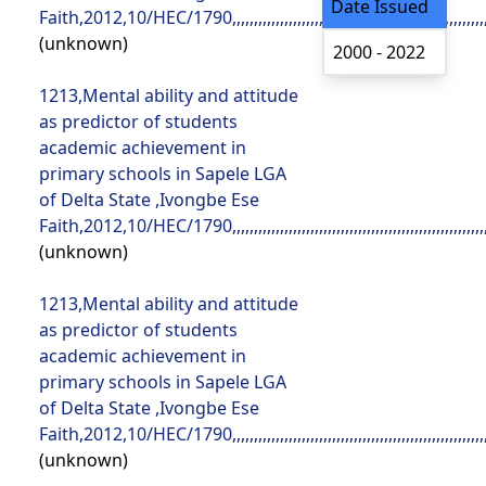
Date Issued
(unknown)
2000 - 2022
1213,Mental ability and attitude as predictor of students academic achievement in primary schools in Sapele LGA of Delta State ,Ivongbe Ese Faith,2012,10/HEC/1790,,,,,,,,,,,,,,,,,,,,,,,,,,,,,,,,,,,,,,,,,,,,,,,,,,,,,,,,,,,,,,,,,,,,,,,,,,,,,,,,,,,,,,,,,,,,,,,,,,,,,,,,,,,,,,,,,,,,,,,,,,,,,,,,,,,,,,,,,,,,,,,,,,,,,,,,,,,,,,,,,,,,,,,,,,,,,,,,,,,,,,,,,,,,,,,,,,,,,,,,,,,,,,,,,,,,,,,,,,,,,,,,,,,,,,,,,,,,,,,,,,,,,,,,,,,,,,,,,,,,,,,,,,,,,,,,,,,,,,,,,,,,,,,,,,,,,,,,,,,,,,,,,,,,,,,,,,,,,,,,,,,,,,,,,,,,,,,,,,,,,,,,,,,,,,,,,,,,,,,,,,,,,,,,,,,,,,,,,,,,,,,,,,,,,,,,,,,,,,,,,,,,,,,,,,,,,,,,,,,,,,,,,,,,,,,,,,,,,,,,,,,,,,,,,,,,,,,,,,,,,,,,,,,,,,,,,,,,,,,,,,,,,,,,,,,,,,,,,,,,,,,,,,,,,,,,,,,,,,,,,,,,,,,,,,,,,,,,,,,,,,,,,,,,,,,,,,,,,,,,,,,,,,,,,,,,,,,,,,,,,,,,,,,,,,,,,,,,,,,,,,,,,,,,,,,,,,,,,,,,,,,,,,,,,,,,,,,,,,,,,,,,,,,,,,,,,,,,,,,,,,,,,,,,,,,,,,,,,,,,,,,,,,,,,,,,,,,,,,,,,,,,,,,,,,,,,,,,,,,,,,,,,,,,,,,,,,,,,,,,,,,,,,,,,,,,,,,,,,,,,,,,,,,,,,,,,,,,,,,,,,,,,,,,,,,,,,,,,,,,,,,,,,,,,,,,,,,,,,,,,,,,,,,,,,,,,,,,,,,,,,,,,,,,,,,,,,,,,,,,,,,,,,,,,,,,,,,,,,,,,,,,,,,,,,,,,,,,,,,,,,,,,,,,,,,,,,,,,,,,,,,,,,,,,,,,,,,,,,,,,,,,,,,,,,,,,,,,,,,,,,,,,,,,,,,,,,,,,,,,,,,,,,,,,,,,,,,,,,,,,,,,,,,,,,,,,,,,,,,,,,,,,,,,,,,,,,,,,,,,,,,,,,,,,,,,,,,,,,,,,,,,,,,,,,,,,,,,,,,,,,,,,,,,,,,,,,,,,,,,,,,,,,,,,,,,,,,,,,,,,,,,,,,,,,,,,,,,,,,,,,,,,,,,,,,,,,,,,,,,,,,,,,,,,,,,,,,,,,,,,,,,,,,,,,,,,,,,,,,,,,,,,,,,,,,,,,,,,,,,,,,,,,,,,,,,,,,,,,,,,,,,,,,,,,,,,,,,,,,,,,,,,,,,,,,,,,,,,,,,,,,,,,,,,,,,,,,,,,,,,,,,,,,,,,,,,,,,,,,,,,,,,,,,,,,,,,,,,,,,,,,,,,,,,,,,,,,,,,,,,,,,,,,,,,,,,,,,,,,,,,,,,,,,,,,,,,,,,,,,,,,,,,,,,,,,,,,,,,,,,,,,,,,,,,,,,,,,,,,,,,,,,,,,,,,,,,,,,,,,,,,,,,,,,,,,,,,,,,,,,,,,,,,,,,,,,,,,,,,,,,,,,,,,,,,,,,,,,,,,,,,,,,,,,,,,,,,,,,,,,,,,,,,,,,,,,,,,,,,,,,,,,,,,,,,,,,,,,,,,,,,,,,,,,,,,,,,,,,,,,,,,,,,,,,,,,,,,,,,,,,,,,,,,,,,,,,,,,,,,,,,,,,,,,,,,,,,,,,,,,,,,,,,,,,,,,,,,,,,,,,,,,,,,,,,,,,,,,,,,,,,,,,,,,,,,,,,,,,,,,,,,,,,,,,,,,,,,,,,,,,,,,,,,,,,,,,,,,,,,,,,,,,,,,,,,,,,,,,,,,,,,,,,,,,,,,,,,,,,,,,,,,,,,,,,,,,,,,,,,,,,,,,,,,,,,,,,,,,,,,,,,,,,,,,,,,,,,,,,,,,,,,,,,,,,,,,,,,,,,,,,,,,,,,,,,,,,,,,,,,,,,,,,,,,,,,,,,,,,,,,,,,,,,,,,,,,,,,,,,,,,,,,,,,,,,,,,,,,,,,,,,,,,,,,,,,,,,,,,,,,,,,,,,,,,,,,,,,,,,,,,,,,,,,,,,,,,,,,,,,,,,,,,,,,,,,,,,,,,,,,,,,,,,,,,,,,,,,,,,,,,,,,,,,,,,,,,,,,,,,,,,,,,,,,,,,,,,,,,,,,,,,,,,,,,,,,,,,,,,,,,,,,,,,,,,,,,,,,,,,,,,,,,,,,,,,,,,,,,,,,,,,,,,,,,,,,,,,,,,,,,,,,,,,,,,,,,,,,,,,,,,,,,,,,,,,,,,,,,,,,,,,,,,,,,,,,,,,,,,,,,,,,,,,,,,,,,,,,,,,,,,,,,,,,,,,,,,,,,,,,,,,,,,,,,,,,,,,,,,,,,,,,,,,,,,,,,,,,,,,,,,,,,,,,,,,,,,,,,,,,,,,,,,,,,,,,,,,,,,,,,,,,,,,,,,,,,,,,,,,,,,,,,,,,,,,,,,,,,,,,,,,,,,,,,,,,,,,,,,,,,,,,,,,,,,,,,,,,,,,,,,,,,,,,,,,,,,,,,,,,,,,,,,,,,,,,,,,,,,,,,,,,,,,,,,,,,,,,,,,,,,,,,,,,,,,,,,,,,,,,,,,,,,,,,,,,,,,,,,,,,,,,,,,,,,,,,,,,,,,,,,,,,,,,,,,,,,,,,,,,,,,,,,,,,,,,,,,,,,,,,,,,,,,,,,,,,,,,,,,,,,,,,,,,,,,,,,,,,,,,,,,,,,,,,,,,,,,,,,,,,,,,,,,,,,,,,,,,,,,,,,,,,,,,,,,,,,,,,,,,,,,,,,,,,,,,,,,,,,,,,,,,,,,,,,,,,,,,,,,,,,,,,,,,,,,,,,,,,,,,,,,,,,,,,,,,,,,,,,,,,,,,,,,,,,,,,,,,,,,,,,,,,,,,,,,,,,,,,,,,,,,,,,,,,,,,,,,,,,,,,,,,,,,,,,,,,,,,,,,,,,,,,,,,,,,,,,,,,,,,,,,,,,,,,,,,,,,,,,,,,,,,,,,,,,,,,,,,,,,,,,,,,,,,,,,,,,,,,,,,,,,,,,,,,,,,,,,,,,,,,,,,,,,,,,,,,,,,,,,,,,,,,,,,,,,,,,,,,,,,,,,,,,,,,,,,,,,,,,,,,,,,,,,,,,,,,,,,,,,,,,,,,,,,,,,,,,,,,,,,,,,,,,,,,,,,,,,,,,,,,,,,,,,,,,,,,,,,,,,,,,,,,,,,,,,,,,,,,,,,,,,,,,,,,,,,,,,,,,,,,,,,,,,,,,,,,,,,,,,,,,,,,,,,,,,,,,,,,,,,,,,,,,,,,,,,,,,,,,,,,,,,,,,,,,,,,,,,,,,,,,,,,,,,,,,,,,,,,,,,,,,,,,,,,,,,,,,,,,,,,,,,,,,,,,,,,,,,,,,,,,,,,,,,,,,,,,,,,,,,,,,,,,,,,,,,,,,,,,,,,,,,,,,,,,,,,,,,,,,,,,,,,,,,,,,,,,,,,,,,,,,,,,,,,,,,,,,,,,,,,,,,,,,,,,,,,,,,,,,,,,,,,,,,,,,,,,,,,,,,,,,,,,,,,,,,,,,,,,,,,,,,,,,,,,,,,,,,,,,,,,,,,,,,,,,,,,,,,,,,,,,,,,,,,,,,,,,,,,,,,,,,,,,,,,,,,,,,,,,,,,,,,,,,,,,,,,,,,,,,,,,,,,,,,,,,,,,,,,,,,,,,,,,,,,,,,,,,,,,,,,,,,,,,,,,,,,,,,,,,,,,,,,,,,,,,,,,,,,,,,,,,,,,,,,,,,,,,,,,,,,,,,,,,,,,,,,,,,,,,,,,,,,,,,,,,,,,,,,,,,,,,,,,,,,,,,,,,,,,,,,,,,,,,,,,,,,,,,,,,,,,,,,,,,,,,,,,,,,,,,,,,,,,,,,,,,,,,,,,,,,,,,,,,,,,,,,,,,,,,,,,,,,,,,,,,,,,,,,,,,,,,,,,,,,,,,,,,,,,,,,,,,,,,,,,,,,,,,,,,,,,,,,,,,,,,,,,,,,,,,,,,,,,,,,,,,,,,,,,,,,,,,,,,,,,,,,,,,,,,,,,,,,,,,,,,,,,,,,,,,,,,,,,,,,,,,,,,,,,,,,,,,,,,,,,,,,,,,,,,,,,,,,,,,,,,,,,,,,,,,,,,,,,,,,,,,,,,,,,,,,,,,,,,,,,,,,,,,,,,,,,,,,,,,,,,,,,,,,,,,,,,,,,,,,,,,,,,,,,,,,,,,,,,,,,,,,,,,,,,,,,,,,,,,,,,,,,,,,,,,,,,,,,,,,,,,,,,,,,,,,,,,,,,,,,,,,,,,,,,,,,,,,,,,,,,,,,,,,,,,,,,,,,,,,,,,,,,,,,,,,,,,,,,,,,,,,,,,,,,,,,,,,,,,,,,,,,,,,,,,,,,,,,,,,,,,,,,,,,,,,,,,,,,,,,,,,,,,,,,,,,,,,,,,,,,,,,,,,,,,,,,,,,,,,,,,,,,,,,,,,,,,,,,,,,,,,,,,,,,,,,,,,,,,,,,,,,,,,,,,,,,,,,,,,,,,,,,,,,,,,,,,,,,,,,,,,,,,,,,,,,,,,,,,,,,,,,,,,,,,,,,,,,,,,,,,,,,,,,,,,,,,,,,,,,,,,,,,,,,,,,,,,,,,,,,,,,,,,,,,,,,,,,,,,,,,,,,,,,,,,,,,,,,,,,,,,,,,,,,,,,,,,,,,,,,,,,,,,,,,,,,,,,,,,,,,,,,,,,,,,,,,,,,,,,,,,,,,,,,,,,,,,,,,,,,,,,,,,,,,,,,,,,,,,,,,,,,,,,,,,,,,,,,,,,,,,,,,,,,,,,,,,,,,,,,,,,,,,,,,,,,,,,,,,,,,,,,,,,,,,,,,,,,,,,,,,,,,,,,,,,,,,,,,,,,,,,,,,,,,,,,,,,,,,,,,,,,,,,,,,,,,,,,,,,,,,,,,,,,,,,,,,,,,,,,,,,,,,,,,,,,,,,,,,,,,,,,,,,,,,,,,,,,,,,,,,,,,,,,,,,,,,,,,,,,,,,,,,,,,,,,,,,,,,,,,,,,,,,,,,,,,,,,,,,,,,,,,,,,,,,,,,,,,,,,,,,,,,,,,,,,,,,,,,,,,,,,,,,,,,,,,,,,,,,,,,,,,,,,,,,,,,,,,,,,,,,,,,,,,,,,,,,,,,,,,,,,,,,,,,,,,,,,,,,,,,,,,,,,,,,,,,,,,,,,,,,,,,,,,,,,,,,,,,,,,,,,,,,,,,,,,,,,,,,,,,,,,,,,,,,,,,,,,,,,,,,,,,,,,,,,,,,,,,,,,,,,,,,,,,,,,,,,,,,,,,,,,,,,,,,,,,,,,,,,,,,,,,,,,,,,,,,,,,,,,,,,,,,,,,,,,,,,,,,,,,,,,,,,,,,,,,,,,,,,,,,,,,,,,,,,,,,,,,,,,,,,,,,,,,,,,,,,,,,,,,,,,,,,,,,,,,,,,,,,,,,,,,,,,,,,,,,,,,,,,,,,,,,,,,,,,,,,,,,,,,,,,,,,,,,,,,,,,,,,,,,,,,,,,,,,,,,,,,,,,,,,,,,,,,,,,,,,,,,,,,,,,,,,,,,,,,,,,,,,,,,,,,,,,,,,,,,,,,,,,,,,,,,,,,,,,,,,,,,,,,,,,,,,,,,,,,,,,,,,,,,,,,,,,,,,,,,,,,,,,,,,,,,,,,,,,,,,,,,,,,,,,,,,,,,,,,,,,,,,,,,,,,,,,,,,,,,,,,,,,,,,,,,,,,,,,,,,,,,,,,,,,,,,,,,,,,,,,,,,,,,,,,,,,,,,,,,,,,,,,,,,,,,,,,,,,,,,,,,,,,,,,,,,,,,,,,,,,,,,,,,,,,,,,,,,,,,,,,,,,,,,,,,,,,,,,,,,,,,,,,,,,,,,,,,,,,,,,,,,,,,,,,,,,,,,,,,,,,,,,,,,,,,,,,,,,,,,,,,,,,,,,,,,,,,,,,,,,,,,,,,,,,,,,,,,,,,,,,,,,,,,,,,,,,,,,,,,,,,,,,,,,,,,,,,,,,,,,,,,,,,,,,,,,,,,,,,,,,,,,,,,,,,,,,,,,,,,,,,,,,,,,,,,,,,,,,,,,,,,,,,,,,,,,,,,,,,,,,,,,,,,,,,,,,,,,,,,,,,,,,,,,,,,,,,,,,,,,,,,,,,,,,,,,,,,,,,,,,,,,,,,,,,,,,,,,,,,,,,,,,,,,,,,,,,,,,,,,,,,,,,,,,,,,,,,,,,,,,,,,,,,,,,,,,,,,,,,,,,,,,,,,,,,,,,,,,,,,,,,,,,,,,,,,,,,,,,,,,,,,,,,,,,,,,,,,,,,,,,,,,,,,,,,,,,,,,,,,,,,,,,,,,,,,,,,,,,,,,,,,,,,,,,,,,,,,,,,,,,,,,,,,,,,,,,,,,,,,,,,,,,,,,,,,,,,,,,,,,,,,,,,,,,,,,,,,,,,,,,,,,,,,,,,,,,,,,,,,,,,,,,,,,,,,,,,,,,,,,,,,,,,,,,,,,,,,,,,,,,,,,,,,,,,,,,,,,,,,,,,,,,,,,,,,,,,,,,,,,,,,,,,,,,,,,,,,,,,,,,,,,,,,,,,,,,,,,,,,,,,,,,,,,,,,,,,,,,,,,,,,,,,,,,,,,,,,,,,,,,,,,,,,,,,,,,,,,,,,,,,,,,,,,,,,,,,,,,,,,,,,,,,,,,,,,,,,,,,,,,,,,,,,,,,,,,,,,,,,,,,,,,,,,,,,,,,,,,,,,,,,,,,,,,,,,,,,,,,,,,,,,,,,,,,,,,,,,,,,,,,,,,,,,,,,,,,,,,,,,,,,,,,,,,,,,,,,,,,,,,,,,,,,,,,,,,,,,,,,,,,,,,,,,,,,,,,,,,,,,,,,,,,,,,,,,,,,,,,,,,,,,,,,,,,,,,,,,,,,,,,,,,,,,,,,,,,,,,,,,,,,,,,,,,,,,,,,,,,,,,,,,,,,,,,,,,,,,,,,,,,,,,,,,,,,,,,,,,,,,,,,,,,,,,,,,,,,,,,,,,,,,,,,,,,,,,,,,,,,,,,,,,,,,,,,,,,,,,,,,,,,,,,,,,,,,,,,,,,,,,,,,,,,,,,,,,,,,,,,,,,,,,,,,,,,,,,,,,,,,,,,,,,,,,,,,,,,,,,,,,,,,,,,,,,,,,,,,,,,,,,,,,,,,,,,,,,,,,,,,,,,,,,,,,,,,,,,,,,,,,,,,,,,,,,,,,,,,,,,,,,,,,,,,,,,,,,,,,,,,,,,,,,,,,,,,,,,,,,,,,,,,,,,,,,,,,,,,,,,,,,,,,,,,,,,,,,,,,,,,,,,,,,,,,,,,,,,,,,,,,,,,,,,,,,,,,,,,,,,,,,,,,,,,,,,,,,,,,,,,,,,,,,,,,,,,,,,,,,,,,,,,,,,,,,,,,,,,,,,,,,,,,,,,,,,,,,,,,,,,,,,,,,,,,,,,,,,,,,,,,,,,,,,,,,,,,,,,,,,,,,,,,,,,,,,,,,,,,,,,,,,,,,,,,,,,,,,,,,,,,,,,,,,,,,,,,,,,,,,,,,,,,,,,,,,,,,,,,,,,,,,,,,,,,,,,,,,,,,,,,,,,,,,,,,,,,,,,,,,,,,,,,,,,,,,,,,,,,,,,,,,,,,,,,,,,,,,,,,,,,,,,,,,,,,,,,,,,,,,,,,,,,,,,,,,,,,,,,,,,,,,,,,,,,,,,,,,,,,,,,,,,,,,,,,,,,,,,,,,,,,,,,,,,,,,,,,,,,,,,,,,,,,,,,,,,,,,,,,,,,,,,,,,,,,,,,,,,,,,,,,,,,,,,,,,,,,,,,,,,,,,,,,,,,,,,,,,,,,,,,,,,,,,,,,,,,,,,,,,,,,,,,,,,,,,,,,,,,,,,,,,,,,,,,,,,,,,,,,,,,,,,,,,,,,,,,,,,,,,,,,,,,,,,,,,,,,,,,,,,,,,,,,,,,,,,,,,,,,,,,,,,,,,,,,,,,,,,,,,,,,,,,,,,,,,,,,,,,,,,,,,,,,,,,,,,,,,,,,,,,,,,,,,,,,,,,,,,,,,,,,,,,,,,,,,,,,,,,,,,,,,,,,,,,,,,,,,,,,,,,,,,,,,,,,,,,,,,,,,,,,,,,,,,,,,,,,,,,,,,,,,,,,,,,,,,,,,,,,,,,,,,,,,,,,,,,,,,,,,,,,,,,,,,,,,,,,,,,,,,,,,,,,,,,,,,,,,,,,,,,,,,,,,,,,,,,,,,,,,,,,,,,,,,,,,,,,,,,,,,,,,,,,,,,,,,,,,,,,,,,,,,,,,,,,,,,,,,,,,,,,,,,,,,,,,,,,,,,,,,,,,,,,,,,,,,,,,,,,,,,,,,,,,,,,,,,,,,,,,,,,,,,,,,,,,,,,,,,,,,,,,,,,,,,,,,,,,,,,,,,,,,,,,,,,,,,,,,,,,,,,,,,,,,,,,,,,,,,,,,,,,,,,,,,,,,,,,,,,,,,,,,,,,,,,,,,,,,,,,,,,,,,,,,,,,,,,,,,,,,,,,,,,,,,,,,,,,,,,,,,,,,,,,,,,,,,,,,,,,,,,,,,,,,,,,,,,,,,,,,,,,,,,,,,,,,,,,,,,,,,,,,,,,,,,,,,,,,,,,,,,,,,,,,,,,,,,,,,,,,,,,,,,,,,,,,,,,,,,,,,,,,,,,,,,,,,,,,,,,,,,,,,,,,,,,,,,,,,,,,,,,,,,,,,,,,,,,,,,,,,,,,,,,,,,,,,,,,,,,,,,,,,,,,,,,,,,,,,,,,,,,,,,,,,,,,,,,,,,,,,,,,,,,,,,,,,,,,,,,,,,,,,,,,,,,,,,,,,,,,,,,,,,,,,,,,,,,,,,,,,,,,,,,,,,,,,,,,,,,,,,,,,,,,,,,,,,,,,,,,,,,,,,,,,,,,,,,,,,,,,,,,,,,,,,,,,,,,,,,,,,,,,,,,,,,,,,,,,,,,,,,,,,,,,,,,,,,,,,,,,,,,,,,,,,,,,,,,,,,,,,,,,,,,,,,,,,,,,,,,,,,,,,,,,,,,,,,,,,,,,,,,,,,,,,,,,,,,,,,,,,,,,,,,,,,,,,,,,,,,,,,,,,,,,,,,,,,,,,,,,,,,,,,,,,,,,,,,,,,,,,,,,,,,,,,,,,,,,,,,,,,,,,,,,,,,,,,,,,,,,,,,,,,,,,,,,,,,,,,,,,,,,,,,,,,,,,,,,,,,,,,,,,,,,,,,,,,,,,,,,,,,,,,,,,,,,,,,,,,,,,,,,,,,,,,,,,,,,,,,,,,,,,,,,,,,,,,,,,,,,,,,,,,,,,,,,,,,,,,,,,,,,,,,,,,,,,,,,,,,,,,,,,,,,,,,,,,,,,,,,,,,,,,,,,,,,,,,,,,,,,,,,,,,,,,,,,,,,,,,,,,,,,,,,,,,,,,,,,,,,,,,,,,,,,,,,,,,,,,,,,,,,,,,,,,,,,,,,,,,,,,,,,,,,,,,,,,,,,,,,,,,,,,,,,,,,,,,,,,,,,,,,,,,,,,,,,,,,,,,,,,,,,,,,,,,,,,,,,,,,,,,,,,,,,,,,,,,,,,,,,,,,,,,,,,,,,,,,,,,,,,,,,,,,,,,,,,,,,,,,,,,,,,,,,,,,,,,,,,,,,,,,,,,,,,,,,,,,,,,,,,,,,,,,,,,,,,,,,,,,,,,,,,,,,,,,,,,,,,,,,,,,,,,,,,,,,,,,,,,,,,,,,,,,,,,,,,,,,,,,,,,,,,,,,,,,,,,,,,,,,,,,,,,,,,,,,,,,,,,,,,,,,,,,,,,,,,,,,,,,,,,,,,,,,,,,,,,,,,,,,,,,,,,,,,,,,,,,,,,,,,,,,,,,,,,,,,,,,,,,,,,,,,,,,,,,,,,,,,,,,,,,,,,,,,,,,,,,,,,,,,,,,,,,,,,,,,,,,,,,,,,,,,,,,,,,,,,,,,,,,,,,,,,,,,,,,,,,,,,,,,,,,,,,,,,,,,,,,,,,,,,,,,,,,,,,,,,,,,,,,,,,,,,,,,,,,,,,,,,,,,,,,,,,,,,,,,,,,,,,,,,,,,,,,,,,,,,,,,,,,,,,,,,,,,,,,,,,,,,,,,,,,,,,,,,,,,,,,,,,,,,,,,,,,,,,,,,,,,,,,,,,,,,,,,,,,,,,,,,,,,,,,,,,,,,,,,,,,,,,,,,,,,,,,,,,,,,,,,,,,,,,,,,,,,,,,,,,,,,,,,,,,,,,,,,,,,,,,,,,,,,,,,,,,,,,,,,,,,,,,,,,,,,,,,,,,,,,,,,,,,,,,,,,,,,,,,,,,,,,,,,,,
(unknown)
1213,Mental ability and attitude as predictor of students academic achievement in primary schools in Sapele LGA of Delta State ,Ivongbe Ese Faith,2012,10/HEC/1790,,,,,,,,,,,,,,,,,,,,,,,,,,,,,,,,,,,,,,,,,,,,,,,,,,,,,,,,,,,,,,,,,,,,,,,,,,,,,,,,,,,,,,,,,,,,,,,,,,,,,,,,,,,,,,,,,,,,,,,,,,,,,,,,,,,,,,,,,,,,,,,,,,,,,,,,,,,,,,,,,,,,,,,,,,,,,,,,,,,,,,,,,,,,,,,,,,,,,,,,,,,,,,,,,,,,,,,,,,,,,,,,,,,,,,,,,,,,,,,,,,,,,,,,,,,,,,,,,,,,,,,,,,,,,,,,,,,,,,,,,,,,,,,,,,,,,,,,,,,,,,,,,,,,,,,,,,,,,,,,,,,,,,,,,,,,,,,,,,,,,,,,,,,,,,,,,,,,,,,,,,,,,,,,,,,,,,,,,,,,,,,,,,,,,,,,,,,,,,,,,,,,,,,,,,,,,,,,,,,,,,,,,,,,,,,,,,,,,,,,,,,,,,,,,,,,,,,,,,,,,,,,,,,,,,,,,,,,,,,,,,,,,,,,,,,,,,,,,,,,,,,,,,,,,,,,,,,,,,,,,,,,,,,,,,,,,,,,,,,,,,,,,,,,,,,,,,,,,,,,,,,,,,,,,,,,,,,,,,,,,,,,,,,,,,,,,,,,,,,,,,,,,,,,,,,,,,,,,,,,,,,,,,,,,,,,,,,,,,,,,,,,,,,,,,,,,,,,,,,,,,,,,,,,,,,,,,,,,,,,,,,,,,,,,,,,,,,,,,,,,,,,,,,,,,,,,,,,,,,,,,,,,,,,,,,,,,,,,,,,,,,,,,,,,,,,,,,,,,,,,,,,,,,,,,,,,,,,,,,,,,,,,,,,,,,,,,,,,,,,,,,,,,,,,,,,,,,,,,,,,,,,,,,,,,,,,,,,,,,,,,,,,,,,,,,,,,,,,,,,,,,,,,,,,,,,,,,,,,,,,,,,,,,,,,,,,,,,,,,,,,,,,,,,,,,,,,,,,,,,,,,,,,,,,,,,,,,,,,,,,,,,,,,,,,,,,,,,,,,,,,,,,,,,,,,,,,,,,,,,,,,,,,,,,,,,,,,,,,,,,,,,,,,,,,,,,,,,,,,,,,,,,,,,,,,,,,,,,,,,,,,,,,,,,,,,,,,,,,,,,,,,,,,,,,,,,,,,,,,,,,,,,,,,,,,,,,,,,,,,,,,,,,,,,,,,,,,,,,,,,,,,,,,,,,,,,,,,,,,,,,,,,,,,,,,,,,,,,,,,,,,,,,,,,,,,,,,,,,,,,,,,,,,,,,,,,,,,,,,,,,,,,,,,,,,,,,,,,,,,,,,,,,,,,,,,,,,,,,,,,,,,,,,,,,,,,,,,,,,,,,,,,,,,,,,,,,,,,,,,,,,,,,,,,,,,,,,,,,,,,,,,,,,,,,,,,,,,,,,,,,,,,,,,,,,,,,,,,,,,,,,,,,,,,,,,,,,,,,,,,,,,,,,,,,,,,,,,,,,,,,,,,,,,,,,,,,,,,,,,,,,,,,,,,,,,,,,,,,,,,,,,,,,,,,,,,,,,,,,,,,,,,,,,,,,,,,,,,,,,,,,,,,,,,,,,,,,,,,,,,,,,,,,,,,,,,,,,,,,,,,,,,,,,,,,,,,,,,,,,,,,,,,,,,,,,,,,,,,,,,,,,,,,,,,,,,,,,,,,,,,,,,,,,,,,,,,,,,,,,,,,,,,,,,,,,,,,,,,,,,,,,,,,,,,,,,,,,,,,,,,,,,,,,,,,,,,,,,,,,,,,,,,,,,,,,,,,,,,,,,,,,,,,,,,,,,,,,,,,,,,,,,,,,,,,,,,,,,,,,,,,,,,,,,,,,,,,,,,,,,,,,,,,,,,,,,,,,,,,,,,,,,,,,,,,,,,,,,,,,,,,,,,,,,,,,,,,,,,,,,,,,,,,,,,,,,,,,,,,,,,,,,,,,,,,,,,,,,,,,,,,,,,,,,,,,,,,,,,,,,,,,,,,,,,,,,,,,,,,,,,,,,,,,,,,,,,,,,,,,,,,,,,,,,,,,,,,,,,,,,,,,,,,,,,,,,,,,,,,,,,,,,,,,,,,,,,,,,,,,,,,,,,,,,,,,,,,,,,,,,,,,,,,,,,,,,,,,,,,,,,,,,,,,,,,,,,,,,,,,,,,,,,,,,,,,,,,,,,,,,,,,,,,,,,,,,,,,,,,,,,,,,,,,,,,,,,,,,,,,,,,,,,,,,,,,,,,,,,,,,,,,,,,,,,,,,,,,,,,,,,,,,,,,,,,,,,,,,,,,,,,,,,,,,,,,,,,,,,,,,,,,,,,,,,,,,,,,,,,,,,,,,,,,,,,,,,,,,,,,,,,,,,,,,,,,,,,,,,,,,,,,,,,,,,,,,,,,,,,,,,,,,,,,,,,,,,,,,,,,,,,,,,,,,,,,,,,,,,,,,,,,,,,,,,,,,,,,,,,,,,,,,,,,,,,,,,,,,,,,,,,,,,,,,,,,,,,,,,,,,,,,,,,,,,,,,,,,,,,,,,,,,,,,,,,,,,,,,,,,,,,,,,,,,,,,,,,,,,,,,,,,,,,,,,,,,,,,,,,,,,,,,,,,,,,,,,,,,,,,,,,,,,,,,,,,,,,,,,,,,,,,,,,,,,,,,,,,,,,,,,,,,,,,,,,,,,,,,,,,,,,,,,,,,,,,,,,,,,,,,,,,,,,,,,,,,,,,,,,,,,,,,,,,,,,,,,,,,,,,,,,,,,,,,,,,,,,,,,,,,,,,,,,,,,,,,,,,,,,,,,,,,,,,,,,,,,,,,,,,,,,,,,,,,,,,,,,,,,,,,,,,,,,,,,,,,,,,,,,,,,,,,,,,,,,,,,,,,,,,,,,,,,,,,,,,,,,,,,,,,,,,,,,,,,,,,,,,,,,,,,,,,,,,,,,,,,,,,,,,,,,,,,,,,,,,,,,,,,,,,,,,,,,,,,,,,,,,,,,,,,,,,,,,,,,,,,,,,,,,,,,,,,,,,,,,,,,,,,,,,,,,,,,,,,,,,,,,,,,,,,,,,,,,,,,,,,,,,,,,,,,,,,,,,,,,,,,,,,,,,,,,,,,,,,,,,,,,,,,,,,,,,,,,,,,,,,,,,,,,,,,,,,,,,,,,,,,,,,,,,,,,,,,,,,,,,,,,,,,,,,,,,,,,,,,,,,,,,,,,,,,,,,,,,,,,,,,,,,,,,,,,,,,,,,,,,,,,,,,,,,,,,,,,,,,,,,,,,,,,,,,,,,,,,,,,,,,,,,,,,,,,,,,,,,,,,,,,,,,,,,,,,,,,,,,,,,,,,,,,,,,,,,,,,,,,,,,,,,,,,,,,,,,,,,,,,,,,,,,,,,,,,,,,,,,,,,,,,,,,,,,,,,,,,,,,,,,,,,,,,,,,,,,,,,,,,,,,,,,,,,,,,,,,,,,,,,,,,,,,,,,,,,,,,,,,,,,,,,,,,,,,,,,,,,,,,,,,,,,,,,,,,,,,,,,,,,,,,,,,,,,,,,,,,,,,,,,,,,,,,,,,,,,,,,,,,,,,,,,,,,,,,,,,,,,,,,,,,,,,,,,,,,,,,,,,,,,,,,,,,,,,,,,,,,,,,,,,,,,,,,,,,,,,,,,,,,,,,,,,,,,,,,,,,,,,,,,,,,,,,,,,,,,,,,,,,,,,,,,,,,,,,,,,,,,,,,,,,,,,,,,,,,,,,,,,,,,,,,,,,,,,,,,,,,,,,,,,,,,,,,,,,,,,,,,,,,,,,,,,,,,,,,,,,,,,,,,,,,,,,,,,,,,,,,,,,,,,,,,,,,,,,,,,,,,,,,,,,,,,,,,,,,,,,,,,,,,,,,,,,,,,,,,,,,,,,,,,,,,,,,,,,,,,,,,,,,,,,,,,,,,,,,,,,,,,,,,,,,,,,,,,,,,,,,,,,,,,,,,,,,,,,,,,,,,,,,,,,,,,,,,,,,,,,,,,,,,,,,,,,,,,,,,,,,,,,,,,,,,,,,,,,,,,,,,,,,,,,,,,,,,,,,,,,,,,,,,,,,,,,,,,,,,,,,,,,,,,,,,,,,,,,,,,,,,,,,,,,,,,,,,,,,,,,,,,,,,,,,,,,,,,,,,,,,,,,,,,,,,,,,,,,,,,,,,,,,,,,,,,,,,,,,,,,,,,,,,,,,,,,,,,,,,,,,,,,,,,,,,,,,,,,,,,,,,,,,,,,,,,,,,,,,,,,,,,,,,,,,,,,,,,,,,,,,,,,,,,,,,,,,,,,,,,,,,,,,,,,,,,,,,,,,,,,,,,,,,,,,,,,,,,,,,,,,,,,,,,,,,,,,,,,,,,,,,,,,,,,,,,,,,,,,,,,,,,,,,,,,,,,,,,,,,,,,,,,,,,,,,,,,,,,,,,,,,,,,,,,,,,,,,,,,,,,,,,,,,,,,,,,,,,,,,,,,,,,,,,,,,,,,,,,,,,,,,,,,,,,,,,,,,,,,,,,,,,,,,,,,,,,,,,,,,,,,,,,,,,,,,,,,,,,,,,,,,,,,,,,,,,,,,,,,,,,,,,,,,,,,,,,,,,,,,,,,,,,,,,,,,,,,,,,,,,,,,,,,,,,,,,,,,,,,,,,,,,,,,,,,,,,,,,,,,,,,,,,,,,,,,,,,,,,,,,,,,,,,,,,,,,,,,,,,,,,,,,,,,,,,,,,,,,,,,,,,,,,,,,,,,,,,,,,,,,,,,,,,,,,,,,,,,,,,,,,,,,,,,,,,,,,,,,,,,,,,,,,,,,,,,,,,,,,,,,,,,,,,,,,,,,,,,,,,,,,,,,,,,,,,,,,,,,,,,,,,,,,,,,,,,,,,,,,,,,,,,,,,,,,,,,,,,,,,,,,,,,,,,,,,,,,,,,,,,,,,,,,,,,,,,,,,,,,,,,,,,,,,,,,,,,,,,,,,,,,,,,,,,,,,,,,,,,,,,,,,,,,,,,,,,,,,,,,,,,,,,,,,,,,,,,,,,,,,,,,,,,,,,,,,,,,,,,,,,,,,,,,,,,,,,,,,,,,,,,,,,,,,,,,,,,,,,,,,,,,,,,,,,,,,,,,,,,,,,,,,,,,,,,,,,,,,,,,,,,,,,,,,,,,,,,,,,,,,,,,,,,,,,,,,,,,,,,,,,,,,,,,,,,,,,,,,,,,,,,,,,,,,,,,,,,,,,,,,,,,,,,,,,,,,,,,,,,,,,,,,,,,,,,,,,,,,,,,,,,,,,,,,,,,,,,,,,,,,,,,,,,,,,,,,,,,,,,,,,,,,,,,,,,,,,,,,,,,,,,,,,,,,,,,,,,,,,,,,,,,,,,,,,,,,,,,,,,,,,,,,,,,,,,,,,,,,,,,,,,,,,,,,,,,,,,,,,,,,,,,,,,,,,,,,,,,,,,,,,,,,,,,,,,,,,,,,,,,,,,,,,,,,,,,,,,,,,,,,,,,,,,,,,,,,,,,,,,,,,,,,,,,,,,,,,,,,,,,,,,,,,,,,,,,,,,,,,,,,,,,,,,,,,,,,,,,,,,,,,,,,,,,,,,,,,,,,,,,,,,,,,,,,,,,,,,,,,,,,,,,,,,,,,,,,,,,,,,,,,,,,,,,,,,,,,,,,,,,,,,,,,,,,,,,,,,,,,,,,,,,,,,,,,,,,,,,,,,,,,,,,,,,,,,,,,,,,,,,,,,,,,,,,,,,,,,,,,,,,,,,,,,,,,,,,,,,,,,,,,,,,,,,,,,,,,,,,,,,,,,,,,,,,,,,,,,,,,,,,,,,,,,,,,,,,,,,,,,,,,,,,,,,,,,,,,,,,,,,,,,,,,,,,,,,,,,,,,,,,,,,,,,,,,,,,,,,,,,,,,,,,,,,,,,,,,,,,,,,,,,,,,,,,,,,,,,,,,,,,,,,,,,,,,,,,,,,,,,,,,,,,,,,,,,,,,,,,,,,,,,,,,,,,,,,,,,,,,,,,,,,,,,,,,,,,,,,,,,,,,,,,,,,,,,,,,,,,,,,,,,,,,,,,,,,,,,,,,,,,,,,,,,,,,,,,,,,,,,,,,,,,,,,,,,,,,,,,,,,,,,,,,,,,,,,,,,,,,,,,,,,,,,,,,,,,,,,,,,,,,,,,,,,,,,,,,,,,,,,,,,,,,,,,,,,,,,,,,,,,,,,,,,,,,,,,,,,,,,,,,,,,,,,,,,,,,,,,,,,,,,,,,,,,,,,,,,,,,,,,,,,,,,,,,,,,,,,,,,,,,,,,,,,,,,,,,,,,,,,,,,,,,,,,,,,,,,,,,,,,,,,,,,,,,,,,,,,,,,,,,,,,,,,,,,,,,,,,,,,,,,,,,,,,,,,,,,,,,,,,,,,,,,,,,,,,,,,,,,,,,,,,,,,,,,,,,,,,,,,,,,,,,,,,,,,,,,,,,,,,,,,,,,,,,,,,,,,,,,,,,,,,,,,,,,,,,,,,,,,,,,,,,,,,,,,,,,,,,,,,,,,,,,,,,,,,,,,,,,,,,,,,,,,,,,,,,,,,,,,,,,,,,,,,,,,,,,,,,,,,,,,,,,,,,,,,,,,,,,,,,,,,,,,,,,,,,,,,,,,,,,,,,,,,,,,,,,,,,,,,,,,,,,,,,,,,,,,,,,,,,,,,,,,,,,,,,,,,,,,,,,,,,,,,,,,,,,,,,,,,,,,,,,,,,,,,,,,,,,,,,,,,,,,,,,,,,,,,,,,,,,,,,,,,,,,,,,,,,,,,,,,,,,,,,,,,,,,,,,,,,,,,,,,,,,,,,,,,,,,,,,,,,,,,,,,,,,,,,,,,,,,,,,,,,,,,,,,,,,,,,,,,,,,,,,,,,,,,,,,,,,,,,,,,,,,,,,,,,,,,,,,,,,,,,,,,,,,,,,,,,,,,,,,,,,,,,,,,,,,,,,,,,,,,,,,,,,,,,,,,,,,,,,,,,,,,,,,,,,,,,,,,,,,,,,,,,,,,,,,,,,,,,,,,,,,,,,,,,,,,,,,,,,,,,,,,,,,,,,,,,,,,,,,,,,,,,,,,,,,,,,,,,,,,,,,,,,,,,,,,,,,,,,,,,,,,,,,,,,,,,,,,,,,,,,,,,,,,,,,,,,,,,,,,,,,,,,,,,,,,,,,,,,,,,,,,,,,,,,,,,,,,,,,,,,,,,,,,,,,,,,,,,,,,,,,,,,,,,,,,,,,,,,,,,,,,,,,,,,,,,,,,,,,,,,,,,,,,,,,,,,,,,,,,,,,,,,,,,,,,,,,,,,,,,,,,,,,,,,,,,,,,,,,,,,,,,,,,,,,,,,,,,,,,,,,,,,,,,,,,,,,,,,,,,,,,,,,,,,,,,,,,,,,,,,,,,,,,,,,,,,,,,,,,,,,,,,,,,,,,,,,,,,,,,,,,,,,,,,,,,,,,,,,,,,,,,,,,,,,,,,,,,,,,,,,,,,,,,,,,,,,,,,,,,,,,,,,,,,,,,,,,,,,,,,,,,,,,,,,,,,,,,,,,,,,,,,,,,,,,,,,,,,,,,,,,,,,,,,,,,,,,,,,,,,,,,,,,,,,,,,,,,,,,,,,,,,,,,,,,,,,,,,,,,,,,,,,,,,,,,,,,,,,,,,,,,,,,,,,,,,,,,,,,,,,,,,,,,,,,,,,,,,,,,,,,,,,,,,,,,,,,,,,,,,,,,,,,,,,,,,,,,,,,,,,,,,,,,,,,,,,,,,,,,,,,,,,,,,,,,,,,,,,,,,,,,,,,,,,,,,,,,,,,,,,,,,,,,,,,,,,,,,,,,,,,,,,,,,,,,,,,,,,,,,,,,,,,,,,,,,,,,,,,,,,,,,,,,,,,,,,,,,,,,,,,,,,,,,,,,,,,,,,,,,,,,,,,,,,,,,,,,,,,,,,,,,,,,,,,,,,,,,,,,,,,,,,,,,,,,,,,,,,,,,,,,,,,,,,,,,,,,,,,,,,,,,,,,,,,,,,,,,,,,,,,,,,,,,,,,,,,,,,,,,,,,,,,,,,,,,,,,,,,,,,,,,,,,,,,,,,,,,,,,,,,,,,,,,,,,,,,,,,,,,,,,,,,,,,,,,,,,,,,,,,,,,,,,,,,,,,,,,,,,,,,,,,,,,,,,,,,,,,,,,,,,,,,,,,,,,,,,,,,,,,,,,,,,,,,,,,,,,,,,,,,,,,,,,,,,,,,,,,,,,,,,,,,,,,,,,,,,,,,,,,,,,,,,,,,,,,,,,,,,,,,,,,,,,,,,,,,,,,,,,,,,,,,,,,,,,,,,,,,,,,,,,,,,,,,,,,,,,,,,,,,,,,,,,,,,,,,,,,,,,,,,,,,,,,,,,,,,,,,,,,,,,,,,,,,,,,,,,,,,,,,,,,,,,,,,,,,,,,,,,,,,,,,,,,,,,,,,,,,,,,,,,,,,,,,,,,,,,,,,,,,,,,,,,,,,,,,,,,,,,,,,,,,,,,,,,,,,,,,,,,,,,,,,,,,,,,,,,,,,,,,,,,,,,,,,,,,,,,,,,,,,,,,,,,,,,,,,,,,,,,,,,,,,,,,,,,,,,,,,,,,,,,,,,,,,,,,,,,,,,,,,,,,,,,,,,,,,,,,,,,,,,,,,,,,,,,,,,,,,,,,,,,,,,,,,,,,,,,,,,,,,,,,,,,,,,,,,,,,,,,,,,,,,,,,,,,,,,,,,,,,,,,,,,,,,,,,,,,,,,,,,,,,,,,,,,,,,,,,,,,,,,,,,,,,,,,,,,,,,,,,,,,,,,,,,,,,,,,,,,,,,,,,,,,,,,,,,,,,,,,,,,,,,,,,,,,,,,,,,,,,,,,,,,,,,,,,,,,,,,,,,,,,,,,,,,,,,,,,,,,,,,,,,,,,,,,,,,,,,,,,,,,,,,,,,,,,,,,,,,,,,,,,,,,,,,,,,,,,,,,,,,,,,,,,,,,,,,,,,,,,,,,,,,,,,,,,,,,,,,,,,,,,,,,,,,,,,,,,,,,,,,,,,,,,,,,,,,,,,,,,,,,,,,,,,,,,,,,,,,,,,,,,,,,,,,,,,,,,,,,,,,,,,,,,,,,,,,,,,,,,,,,,,,,,,,,,,,,,,,,,,,,,,,,,,,,,,,,,,,,,,,,,,,,,,,,,,,,,,,,,,,,,,,,,,,,,,,,,,,,,,,,,,,,,,,,,,,,,,,,,,,,,,,,,,,,,,,,,,,,,,,,,,,,,,,,,,,,,,,,,,,,,,,,,,,,,,,,,,,,,,,,,,,,,,,,,,,,,,,,,,,,,,,,,,,,,,,,,,,,,,,,,,,,,,,,,,,,,,,,,,,,,,,,,,,,,,,,,,,,,,,,,,,,,,,,,,,,,,,,,,,,,,,,,,,,,,,,,,,,,,,,,,,,,,,,,,,,,,,,,,,,,,,,,,,,,,,,,,,,,,,,,,,,,,,,,,,,,,,,,,,,,,,,,,,,,,,,,,,,,,,,,,,,,,,,,,,,,,,,,,,,,,,,,,,,,,,,,,,,,,,,,,,,,,,,,,,,,,,,,,,,,,,,,,,,,,,,,,,,,,,,,,,,,,,,,,,,,,,,,,,,,,,,,,,,,,,,,,,,,,,,,,,,,,,,,,,,,,,,,,,,,,,,,,,,,,,,,,,,,,,,,,,,,,,,,,,,,,,,,,,,,,,,,,,,,,,,,,,,,,,,,,,,,,,,,,,,,,,,,,,,,,,,,,,,,,,,,,,,,,,,,,,,,,,,,,,,,,,,,,,,,,,,,,,,,,,,,,,,,,,,,,,,,,,,,,,,,,,,,,,,,,,,,,,,,,,,,,,,,,,,,,,,,,,,,,,,,,,,,,,,,,,,,,,,,,,,,,,,,,,,,,,,,,,,,,,,,,,,,,,,,,,,,,,,,,,,,,,,,,,,,,,,,,,,,,,,,,,,,,,,,,,,,,,,,,,,,,,,,,,,,,,,,,,,,,,,,,,,,,,,,,,,,,,,,,,,,,,,,,,,,,,,,,,,,,,,,,,,,,,,,,,,,,,,,,,,,,,,,,,,,,,,,,,,,,,,,,,,,,,,,,,,,,,,,,,,,,,,,,,,,,,,,,,,,,,,,,,,,,,,,,,,,,,,,,,,,,,,,,,,,,,,,,,,,,,,,,,,,,,,,,,,,,,,,,,,,,,,,,,,,,,,,,,,,,,,,,,,,,,,,,,,,,,,,,,,,,,,,,,,,,,,,,,,,,,,,,,,,,,,,,,,,,,,,,,,,,,,,,,,,,,,,,,,,,,,,,,,,,,,,,,,,,,,,,,,,,,,,,,,,,,,,,,,,,,,,,,,,,,,,,,,,,,,,,,,,,,,,,,,,,,,,,,,,,,,,,,,,,,,,,,,,,,,,,,,,,,,,,,,,,,,,,,,,,,,,,,,,,,,,,,,,,,,,,,,,,,,,,,,,,,,,,,,,,,,,,,,,,,,,,,,,,,,,,,,,,,,,,,,,,,,,,,,,,,,,,,,,,,,,,,,,,,,,,,,,,,,,,,,,,,,,,,,,,,,,,,,,,,,,,,,,,,,,,,,,,,,,,,,,,,,,,,,,,,,,,,,,,,,,,,,,,,,,,,,,,,,,
(unknown)