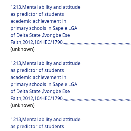
1213,Mental ability and attitude as predictor of students academic achievement in primary schools in Sapele LGA of Delta State ,Ivongbe Ese Faith,2012,10/HEC/1790,,,,,,,,,,,,,,,,,,,,,,,,,,,,,,,,,,,,,,,,,,,,,,,,,,,,,,,,,,,,,,,,,,,,,,,,,,,,,,,,,,,,,,,,,,,,,,,,,,,,,,,,,,,,,,,,,,,,,,,,,,,,,,,,,,,,,,,,,,,,,,,,,,,,,,,,,,,,,,,,,,,,,,,,,,,,,,,,,,,,,,,,,,,,,,,,,,,,,,,,,,,,,,,,,,,,,,,,,,,,,,,,,,,,,,,,,,,,,,,,,,,,,,,,,,,,,,,,,,,,,,,,,,,,,,,,,,,,,,,,,,,,,,,,,,,,,,,,,,,,,,,,,,,,,,,,,,,,,,,,,,,,,,,,,,,,,,,,,,,,,,,,,,,,,,,,,,,,,,,,,,,,,,,,,,,,,,,,,,,,,,,,,,,,,,,,,,,,,,,,,,,,,,,,,,,,,,,,,,,,,,,,,,,,,,,,,,,,,,,,,,,,,,,,,,,,,,,,,,,,,,,,,,,,,,,,,,,,,,,,,,,,,,,,,,,,,,,,,,,,,,,,,,,,,,,,,,,,,,,,,,,,,,,,,,,,,,,,,,,,,,,,,,,,,,,,,,,,,,,,,,,,,,,,,,,,,,,,,,,,,,,,,,,,,,,,,,,,,,,,,,,,,,,,,,,,,,,,,,,,,,,,,,,,,,,,,,,,,,,,,,,,,,,,,,,,,,,,,,,,,,,,,,,,,,,,,,,,,,,,,,,,,,,,,,,,,,,,,,,,,,,,,,,,,,,,,,,,,,,,,,,,,,,,,,,,,,,,,,,,,,,,,,,,,,,,,,,,,,,,,,,,,,,,,,,,,,,,,,,,,,,,,,,,,,,,,,,,,,,,,,,,,,,,,,,,,,,,,,,,,,,,,,,,,,,,,,,,,,,,,,,,,,,,,,,,,,,,,,,,,,,,,,,,,,,,,,,,,,,,,,,,,,,,,,,,,,,,,,,,,,,,,,,,,,,,,,,,,,,,,,,,,,,,,,,,,,,,,,,,,,,,,,,,,,,,,,,,,,,,,,,,,,,,,,,,,,,,,,,,,,,,,,,,,,,,,,,,,,,,,,,,,,,,,,,,,,,,,,,,,,,,,,,,,,,,,,,,,,,,,,,,,,,,,,,,,,,,,,,,,,,,,,,,,,,,,,,,,,,,,,,,,,,,,,,,,,,,,,,,,,,,,,,,,,,,,,,,,,,,,,,,,,,,,,,,,,,,,,,,,,,,,,,,,,,,,,,,,,,,,,,,,,,,,,,,,,,,,,,,,,,,,,,,,,,,,,,,,,,,,,,,,,,,,,,,,,,,,,,,,,,,,,,,,,,,,,,,,,,,,,,,,,,,,,,,,,,,,,,,,,,,,,,,,,,,,,,,,,,,,,,,,,,,,,,,,,,,,,,,,,,,,,,,,,,,,,,,,,,,,,,,,,,,,,,,,,,,,,,,,,,,,,,,,,,,,,,,,,,,,,,,,,,,,,,,,,,,,,,,,,,,,,,,,,,,,,,,,,,,,,,,,,,,,,,,,,,,,,,,,,,,,,,,,,,,,,,,,,,,,,,,,,,,,,,,,,,,,,,,,,,,,,,,,,,,,,,,,,,,,,,,,,,,,,,,,,,,,,,,,,,,,,,,,,,,,,,,,,,,,,,,,,,,,,,,,,,,,,,,,,,,,,,,,,,,,,,,,,,,,,,,,,,,,,,,,,,,,,,,,,,,,,,,,,,,,,,,,,,,,,,,,,,,,,,,,,,,,,,,,,,,,,,,,,,,,,,,,,,,,,,,,,,,,,,,,,,,,,,,,,,,,,,,,,,,,,,,,,,,,,,,,,,,,,,,,,,,,,,,,,,,,,,,,,,,,,,,,,,,,,,,,,,,,,,,,,,,,,,,,,,,,,,,,,,,,,,,,,,,,,,,,,,,,,,,,,,,,,,,,,,,,,,,,,,,,,,,,,,,,,,,,,,,,,,,,,,,,,,,,,,,,,,,,,,,,,,,,,,,,,,,,,,,,,,,,,,,,,,,,,,,,,,,,,,,,,,,,,,,,,,,,,,,,,,,,,,,,,,,,,,,,,,,,,,,,,,,,,,,,,,,,,,,,,,,,,,,,,,,,,,,,,,,,,,,,,,,,,,,,,,,,,,,,,,,,,,,,,,,,,,,,,,,,,,,,,,,,,,,,,,,,,,,,,,,,,,,,,,,,,,,,,,,,,,,,,,,,,,,,,,,,,,,,,,,,,,,,,,,,,,,,,,,,,,,,,,,,,,,,,,,,,,,,,,,,,,,,,,,,,,,,,,,,,,,,,,,,,,,,,,,,,,,,,,,,,,,,,,,,,,,,,,,,,,,,,,,,,,,,,,,,,,,,,,,,,,,,,,,,,,,,,,,,,,,,,,,,,,,,,,,,,,,,,,,,,,,,,,,,,,,,,,,,,,,,,,,,,,,,,,,,,,,,,,,,,,,,,,,,,,,,,,,,,,,,,,,,,,,,,,,,,,,,,,,,,,,,,,,,,,,,,,,,,,,,,,,,,,,,,,,,,,,,,,,,,,,,,,,,,,,,,,,,,,,,,,,,,,,,,,,,,,,,,,,,,,,,,,,,,,,,,,,,,,,,,,,,,,,,,,,,,,,,,,,,,,,,,,,,,,,,,,,,,,,,,,,,,,,,,,,,,,,,,,,,,,,,,,,,,,,,,,,,,,,,,,,,,,,,,,,,,,,,,,,,,,,,,,,,,,,,,,,,,,,,,,,,,,,,,,,,,,,,,,,,,,,,,,,,,,,,,,,,,,,,,,,,,,,,,,,,,,,,,,,,,,,,,,,,,,,,,,,,,,,,,,,,,,,,,,,,,,,,,,,,,,,,,,,,,,,,,,,,,,,,,,,,,,,,,,,,,,,,,,,,,,,,,,,,,,,,,,,,,,,,,,,,,,,,,,,,,,,,,,,,,,,,,,,,,,,,,,,,,,,,,,,,,,,,,,,,,,,,,,,,,,,,,,,,,,,,,,,,,,,,,,,,,,,,,,,,,,,,,,,,,,,,,,,,,,,,,,,,,,,,,,,,,,,,,,,,,,,,,,,,,,,,,,,,,,,,,,,,,,,,,,,,,,,,,,,,,,,,,,,,,,,,,,,,,,,,,,,,,,,,,,,,,,,,,,,,,,,,,,,,,,,,,,,,,,,,,,,,,,,,,,,,,,,,,,,,,,,,,,,,,,,,,,,,,,,,,,,,,,,,,,,,,,,,,,,,,,,,,,,,,,,,,,,,,,,,,,,,,,,,,,,,,,,,,,,,,,,,,,,,,,,,,,,,,,,,,,,,,,,,,,,,,,,,,,,,,,,,,,,,,,,,,,,,,,,,,,,,,,,,,,,,,,,,,,,,,,,,,,,,,,,,,,,,,,,,,,,,,,,,,,,,,,,,,,,,,,,,,,,,,,,,,,,,,,,,,,,,,,,,,,,,,,,,,,,,,,,,,,,,,,,,,,,,,,,,,,,,,,,,,,,,,,,,,,,,,,,,,,,,,,,,,,,,,,,,,,,,,,,,,,,,,,,,,,,,,,,,,,,,,,,,,,,,,,,,,,,,,,,,,,,,,,,,,,,,,,,,,,,,,,,,,,,,,,,,,,,,,,,,,,,,,,,,,,,,,,,,,,,,,,,,,,,,,,,,,,,,,,,,,,,,,,,,,,,,,,,,,,,,,,,,,,,,,,,,,,,,,,,,,,,,,,,,,,,,,,,,,,,,,,,,,,,,,,,,,,,,,,,,,,,,,,,,,,,,,,,,,,,,,,,,,,,,,,,,,,,,,,,,,,,,,,,,,,,,,,,,,,,,,,,,,,,,,,,,,,,,,,,,,,,,,,,,,,,,,,,,,,,,,,,,,,,,,,,,,,,,,,,,,,,,,,,,,,,,,,,,,,,,,,,,,,,,,,,,,,,,,,,,,,,,,,,,,,,,,,,,,,,,,,,,,,,,,,,,,,,,,,,,,,,,,,,,,,,,,,,,,,,,,,,,,,,,,,,,,,,,,,,,,,,,,,,,,,,,,,,,,,,,,,,,,,,,,,,,,,,,,,,,,,,,,,,,,,,,,,,,,,,,,,,,,,,,,,,,,,,,,,,,,,,,,,,,,,,,,,,,,,,,,,,,,,,,,,,,,,,,,,,,,,,,,,,,,,,,,,,,,,,,,,,,,,,,,,,,,,,,,,,,,,,,,,,,,,,,,,,,,,,,,,,,,,,,,,,,,,,,,,,,,,,,,,,,,,,,,,,,,,,,,,,,,,,,,,,,,,,,,,,,,,,,,,,,,,,,,,,,,,,,,,,,,,,,,,,,,,,,,,,,,,,,,,,,,,,,,,,,,,,,,,,,,,,,,,,,,,,,,,,,,,,,,,,,,,,,,,,,,,,,,,,,,,,,,,,,,,,,,,,,,,,,,,,,,,,,,,,,,,,,,,,,,,,,,,,,,,,,,,,,,,,,,,,,,,,,,,,,,,,,,,,,,,,,,,,,,,,,,,,,,,,,,,,,,,,,,,,,,,,,,,,,,,,,,,,,,,,,,,,,,,,,,,,,,,,,,,,,,,,,,,,,,,,,,,,,,,,,,,,,,,,,,,,,,,,,,,,,,,,,,,,,,,,,,,,,,,,,,,,,,,,,,,,,,,,,,,,,,,,,,,,,,,,,,,,,,,,,,,,,,,,,,,,,,,,,,,,,,,,,,,,,,,,,,,,,,,,,,,,,,,,,,,,,,,,,,,,,,,,,,,,,,,,,,,,,,,,,,,,,,,,,,,,,,,,,,,,,,,,,,,,,,,,,,,,,,,,,,,,,,,,,,,,,,,,,,,,,,,,,,,,,,,,,,,,,,,,,,,,,,,,,,,,,,,,,,,,,,,,,,,,,,,,,,,,,,,,,,,,,,,,,,,,,,,,,,,,,,,,,,,,,,,,,,,,,,,,,,,,,,,,,,,,,,,,,,,,,,,,,,,,,,,,,,,,,,,,,,,,,,,,,,,,,,,,,,,,,,,,,,,,,,,,,,,,,,,,,,,,,,,,,,,,,,,,,,,,,,,,,,,,,,,,,,,,,,,,,,,,,,,,,,,,,,,,,,,,,,,,,,,,,,,,,,,,,,,,,,,,,,,,,,,,,,,,,,,,,,,,,,,,,,,,,,,,,,,,,,,,,,,,,,,,,,,,,,,,,,,,,,,,,,,,,,,,,,,,,,,,,,,,,,,,,,,,,,,,,,,,,,,,,,,,,,,,,,,,,,,,,,,,,,,,,,,,,,,,,,,,,,,,,,,,,,,,,,,,,,,,,,,,,,,,,,,,,,,,,,,,,,,,,,,,,,,,,,,,,,,,,,,,,,,,,,,,,,,,,,,,,,,,,,,,,,,,,,,,,,,,,,,,,,,,,,,,,,,,,,,,,,,,,,,,,,,,,,,,,,,,,,,,,,,,,,,,,,,,,,,,,,,,,,,,,,,,,,,,,,,,,,,,,,,,,,,,,,,,,,,,,,,,,,,,,,,,,,,,,,,,,,,,,,,,,,,,,,,,,,,,,,,,,,,,,,,,,,,,,,,,,,,,,,,,,,,,,,,,,,,,,,,,,,,,,,,,,,,,,,,,,,,,,,,,,,,,,,,,,,,,,,,,,,,,,,,,,,,,,,,,,,,,,,,,,,,,,,,,,,,,,,,,,,,,,,,,,,,,,,,,,,,,,,,,,,,,,,,,,,,,,,,,,,,,,,,,,,,,,,,,,,,,,,,,,,,,,,,,,,,,,,,,,,,,,,,,,,,,,,,,,,,,,,,,,,,,,,,,,,,,,,,,,,,,,,,,,,,,,,,,,,,,,,,,,,,,,,,,,,,,,,,,,,,,,,,,,,,,,,,,,,,,,,,,,,,,,,,,,,,,,,,,,,,,,,,,,,,,,,,,,,,,,,,,,,,,,,,,,,,,,,,,,,,,,,,,,,,,,,,,,,,,,,,,,,,,,,,,,,,,,,,,,,,,,,,,,,,,,,,,,,,,,,,,,,,,,,,,,,,,,,,,,,,,,,,,,,,,,,,,,,,,,,,,,,,,,,,,,,,,,,,,,,,,,,,,,,,,,,,,,,,,,,,,,,,,,,,,,,,,,,,,,,,,,,,,,,,,,,,,,,,,,,,,,,,,,,,,,,,,,,,,,,,,,,,,,,,,,,,,,,,,,,,,,,,,,,,,,,,,,,,,,,,,,,,,,,,,,,,,,,,,,,,,,,,,,,,,,,,,,,,,,,,,,,,,,,,,,,,,,,,,,,,,,,,,,,,,,,,,,,,,,,,,,,,,,,,,,,,,,,,,,,,,,,,,,,,,,,,,,,,,,,,,,,,,,,,,,,,,,,,,,,,,,,,,,,,,,,,,,,,,,,,,,,,,,,,,,,,,,,,,,,,,,,,,,,,,,,,,,,,,,,,,,,,,,,,,,,,,,,,,,,,,,,,,,,,,,,,,,,,,,,,,,,,,,,,,,,,,,,,,,,,,,,,,,,,,,,,,,,,,,,,,,,,,,,,,,,,,,,,,,,,,,,,,,,,,,,,,,,,,,,,,,,,,,,,,,,,,,,,,,,,,,,,,,,,,,,,,,,,,,,,,,,,,,,,,,,,,,,,,,,,,,,,,,,,,,,,,,,,,,,,,,,,,,,,,,,,,,,,,,,,,,,,,,,,,,,,,,,,,,,,,,,,,,,,,,,,,,,,,,,,,,,,,,,,,,,,,,,,,,,,,,,,,,,,,,,,,,,,,,,,,,,,,,,,,,,,,,,,,,,,,,,,,,,,,,,,,,,,,,,,,,,,,,,,,,,,,,,,,,,,,,,,,,,,,,,,,,,,,,,,,,,,,,,,,,,,,,,,,,,,,,,,,,,,,,,,,,,,,,,,,,,,,,,,,,,,,,,,,,,,,,,,,,,,,,,,,,,,,,,,,,,,,,,,,,,,,,,,,,,,,,,,,,,,,,,,,,,,,,,,,,,,,,,,,,,,,,,,,,,,,,,,,,,,,,,,,,,,,,,,,,,,,,,,,,,,,,,,,,,,,,,,,,,,,,,,,,,,,,,,,,,,,,,,,,,,,,,,,,,,,,,,,,,,,,,,,,,,,,,,,,,,,,,,,,,,,,,,,,,,,,,,,,,,,,,,,,,,,,,,,,,,,,,,,,,,,,,,,,,,,,,,,,,,,,,,,,,,,,,,,,,,,,,,,,,,,,,,,,,,,,,,,,,,,,,,,,,,,,,,,,,,,,,,,,,,,,,,,,,,,,,,,,,,,,,,,,,,,,,,,,,,,,,,,,,,,,,,,,,,,,,,,,,,,,,,,,,,,,,,,,,,,,,,,,,,,,,,,,,,,,,,,,,,,,,,,,,,,,,,,,,,,,,,,,,,,,,,,,,,,,,,,,,,,,,,,,,,,,,,,,,,,,,,,,,,,,,,,,,,,,,,,,,,,,,,,,,,,,,,,,,,,,,,,,,,,,,,,,,,,,,,,,,,,,,,,,,,,,,,,,,,,,,,,,,,,,,,,,,,,,,,,,,,,,,,,,,,,,,,,,,,,,,,,,,,,,,,,,,,,,,,,,,,,,,,,,,,,,,,,,,,,,,,,,,,,,,,,,,,,,,,,,,,,,,,,,,,,,,,,,,,,,,,,,,,,,,,,,,,,,,,,,,,,,,,,,,,,,,,,,,,,,,,,,,,,,,,,,,,,,,,,,,,,,,,,,,,,,,,,,,,,,,,,,,,,,,,,,,,,,,,,,,,,,,,,,,,,,,,,,,,,,,,,,,,,,,,,,,,,,,,,,,,,,,,,,,,,,,,,,,,,,,,,,,,,,,,,,,,,,,,,,,,,,,,,,,,,,,,,,,,,,,,,,,,,,,,,,,,,,,,,,,,,,,,,,,,,,,,,,,,,,,,,,,,,,,,,,,,,,,,,,,,,,,,,,,,,,,,,,,,,,,,,,,,,,,,,,,,,,,,,,,,,,,,,,,,,,,,,,,,,,,,,,,,,,,,,,,,,,,,,,,,,,,,,,,,,,,,,,,,,,,,,,,,,,,,,,,,,,,,,,,,,,,,,,,,,,,,,,,,,,,,,,,,,,,,,,,,,,,,,,,,,,,,,,,,,,,,,,,,,,,,,,,,,,,,,,,,,,,,,,,,,,,,,,,,,,,,,,,,,,,,,,,,,,,,,,,,,,,,,,,,,,,,,,,,,,,,,,,,,,,,,,,,,,,,,,,,,,,,,,,,,,,,,,,,,,,,,,,,,,,,,,,,,,,,,,,,,,,,,,,,,,,,,,,,,,,,,,,,,,,,,,,,,,,,,,,,,,,,,,,,,,,,,,,,,,,,,,,,,,,,,,,,,,,,,,,,,,,,,,,,,,,,,,,,,,,,,,,,,,,,,,,,,,,,,,,,,,,,,,,,,,,,,,,,,,,,,,,,,,,,,,,,,,,,,,,,,,,,,,,,,,,,,,,,,,,,,,,,,,,,,,,,,,,,,,,,,,,,,,,,,,,,,,,,,,,,,,,,,,,,,,,,,,,,,,,,,,,,,,,,,,,,,,,,,,,,,,,,,,,,,,,,,,,,,,,,,,,,,,,,,,,,,,,,,,,,,,,,,,,,,,,,,,,,,,,,,,,,,,,,,,,,,,,,,,,,,,,,,,,,,,,,,,,,,,,,,,,,,,,,,,,,,,,,,,,,,,,,,,,,,,,,,,,,,,,,,,,,,,,,,,,,,,,,,,,,,,,,,,,,,,,,,,,,,,,,,,,,,,,,,,,,,,,,,,,,,,,,,,,,,,,,,,,,,,,,,,,,,,,,,,,,,,,,,,,,,,,,,,,,,,,,,,,,,,,,,,,,,,,,,,,,,,,,,,,,,,,,,,,,,,,,,,,,,,,,,,,,,,,,,,,,,,,,,,,,,,,,,,,,,,,,,,,,,,,,,,,,,,,,,,,,,,,,,,,,,,,,,,,,,,,,,,,,,,,,,,,,,,,,,,,,,,,,,,,,,,,,,,,,,,,,,,,,,,,,,,,,,,,,,,,,,,,,,,,,,,,,,,,,,,,,,,,,,,,,,,,,,,,,,,,,,,,,,,,,,,,,,,,,,,,,,,,,,,,,,,,,,,,,,,,,,,,,,,,,,,,,,,,,,,,,,,,,,,,,,,,,,,,,,,,,,,,,,,,,,,,,,,,,,,,,,,,,,,,,,,,,,,,,,,,,,,,,,,,,,,,,,,,,,,,,,,,,,,,,,,,,,,,,,,,,,,,,,,,,,,,,,,,,,,,,,,,,,,,,,,,,,,,,,,,,,,,,,,,,,,,,,,,,,,,,,,,,,,,,,,,,,,,,,,,,,,,,,,,,,,,,,,,,,,,,,,,,,,,,,,,,,,,,,,,,,,,,,,,,,,,,,,,,,,,,,,,,,,,,,,,,,,,,,,,,,,,,,,,,,,,,,,,,,,,,,,,,,,,,,,,,,,,,,,,,,,,,,,,,,,,,,,,,,,,,,,,,,,,,,,,,,,,,,,,,,,,,,,,,,,,,,,,,,,,,,,,,,,,,,,,,,,,,,,,,,,,,,,,,,,,,,,,,,,,,,,,,,,,,,,,,,,,,,,,,,,,,,,,,,,,,,,,,,,,,,,,,,,,,,,,,,,,,,,,,,,,,,,,,,,,,,,,,,,,,,,,,,,,,,,,,,,,,,,,,,,,,,,,,,,,,,,,,,,,,,,,,,,,,,,,,,,,,,,,,,,,,,,,,,,,,,,,,,,,,,,,,,,,,,,,,,,,,,,,,,,,,,,,,,,,,,,,,,,,,,,,,,,,,,,,,,,,,,,,,,,,,,,,,,,,,,,,,,,,,,,,,,,,,,,,,,,,,,,,,,,,,,,,,,,,,,,,,,,,,,,,,,,,,,,,,,,,,,,,,,,,,,,,,,,,,,,,,,,,,,,,,,,,,,,,,,,,,,,,,,,,,,,,,,,,,,,,,,,,,,,,,,,,,,,,,,,,,,,,,,,,,,,,,,,,,,,,,,,,,,,,,,,,,,,,,,,,,,,,,,,,,,,,,,,,,,,,,,,,,,,,,,,,,,,,,,,,,,,,,,,,,,,,,,,,,,,,,,,,,,,,,,,,,,,,,,,,,,,,,,,,,,,,,,,,,,,,,,,,,,,,,,,,,,,,,,,,,,,,,,,,,,,,,,,,,,,,,,,,,,,,,,,,,,,,,,,,,,,,,,,,,,,,,,,,,,,,,,,,,,,,,,,,,,,,,,,,,,,,,,,,,,,,,,,,,,,,,,,,,,,,,,,,,,,,,,,,,,,,,,,,,,,,,,,,,,,,,,,,,,,,,,,,,,,,,,,,,,,,,,,,,,,,,,,,,,,,,,,,,,,,,,,,,,,,,,,,,,,,,,,,,,,,,,,,,,,,,,,,,,,,,,,,,,,,,,,,,,,,,,,,,,,,,,,,,,,,,,,,,,,,,,,,,,,,,,,,,,,,,,,,,,,,,,,,,,,,,,,,,,,,,,,,,,,,,,,,,,,,,,,,,,,,,,,,,,,,,,,,,,,,,,,,,,,,,,,,,,,,,,,,,,,,,,,,,,,,,,,,,,,,,,,,,,,,,,,,,,,,,,,,,,,,,,,,,,,,,,,,,,,,,,,,,,,,,,,,,,,,,,,,,,,,,,,,,,,,,,,,,,,,,,,,,,,,,,,,,,,,,,,,,,,,,,,,,,,,,,,,,,,,,,,,,,,,,,,,,,,,,,,,,,,,,,,,,,,,,,,,,,,,,,,,,,,,,,,,,,,,,,,,,,,,
(unknown)
1213,Mental ability and attitude as predictor of students academic achievement in primary schools in Sapele LGA of Delta State ,Ivongbe Ese Faith,2012,10/HEC/1790,,,,,,,,,,,,,,,,,,,,,,,,,,,,,,,,,,,,,,,,,,,,,,,,,,,,,,,,,,,,,,,,,,,,,,,,,,,,,,,,,,,,,,,,,,,,,,,,,,,,,,,,,,,,,,,,,,,,,,,,,,,,,,,,,,,,,,,,,,,,,,,,,,,,,,,,,,,,,,,,,,,,,,,,,,,,,,,,,,,,,,,,,,,,,,,,,,,,,,,,,,,,,,,,,,,,,,,,,,,,,,,,,,,,,,,,,,,,,,,,,,,,,,,,,,,,,,,,,,,,,,,,,,,,,,,,,,,,,,,,,,,,,,,,,,,,,,,,,,,,,,,,,,,,,,,,,,,,,,,,,,,,,,,,,,,,,,,,,,,,,,,,,,,,,,,,,,,,,,,,,,,,,,,,,,,,,,,,,,,,,,,,,,,,,,,,,,,,,,,,,,,,,,,,,,,,,,,,,,,,,,,,,,,,,,,,,,,,,,,,,,,,,,,,,,,,,,,,,,,,,,,,,,,,,,,,,,,,,,,,,,,,,,,,,,,,,,,,,,,,,,,,,,,,,,,,,,,,,,,,,,,,,,,,,,,,,,,,,,,,,,,,,,,,,,,,,,,,,,,,,,,,,,,,,,,,,,,,,,,,,,,,,,,,,,,,,,,,,,,,,,,,,,,,,,,,,,,,,,,,,,,,,,,,,,,,,,,,,,,,,,,,,,,,,,,,,,,,,,,,,,,,,,,,,,,,,,,,,,,,,,,,,,,,,,,,,,,,,,,,,,,,,,,,,,,,,,,,,,,,,,,,,,,,,,,,,,,,,,,,,,,,,,,,,,,,,,,,,,,,,,,,,,,,,,,,,,,,,,,,,,,,,,,,,,,,,,,,,,,,,,,,,,,,,,,,,,,,,,,,,,,,,,,,,,,,,,,,,,,,,,,,,,,,,,,,,,,,,,,,,,,,,,,,,,,,,,,,,,,,,,,,,,,,,,,,,,,,,,,,,,,,,,,,,,,,,,,,,,,,,,,,,,,,,,,,,,,,,,,,,,,,,,,,,,,,,,,,,,,,,,,,,,,,,,,,,,,,,,,,,,,,,,,,,,,,,,,,,,,,,,,,,,,,,,,,,,,,,,,,,,,,,,,,,,,,,,,,,,,,,,,,,,,,,,,,,,,,,,,,,,,,,,,,,,,,,,,,,,,,,,,,,,,,,,,,,,,,,,,,,,,,,,,,,,,,,,,,,,,,,,,,,,,,,,,,,,,,,,,,,,,,,,,,,,,,,,,,,,,,,,,,,,,,,,,,,,,,,,,,,,,,,,,,,,,,,,,,,,,,,,,,,,,,,,,,,,,,,,,,,,,,,,,,,,,,,,,,,,,,,,,,,,,,,,,,,,,,,,,,,,,,,,,,,,,,,,,,,,,,,,,,,,,,,,,,,,,,,,,,,,,,,,,,,,,,,,,,,,,,,,,,,,,,,,,,,,,,,,,,,,,,,,,,,,,,,,,,,,,,,,,,,,,,,,,,,,,,,,,,,,,,,,,,,,,,,,,,,,,,,,,,,,,,,,,,,,,,,,,,,,,,,,,,,,,,,,,,,,,,,,,,,,,,,,,,,,,,,,,,,,,,,,,,,,,,,,,,,,,,,,,,,,,,,,,,,,,,,,,,,,,,,,,,,,,,,,,,,,,,,,,,,,,,,,,,,,,,,,,,,,,,,,,,,,,,,,,,,,,,,,,,,,,,,,,,,,,,,,,,,,,,,,,,,,,,,,,,,,,,,,,,,,,,,,,,,,,,,,,,,,,,,,,,,,,,,,,,,,,,,,,,,,,,,,,,,,,,,,,,,,,,,,,,,,,,,,,,,,,,,,,,,,,,,,,,,,,,,,,,,,,,,,,,,,,,,,,,,,,,,,,,,,,,,,,,,,,,,,,,,,,,,,,,,,,,,,,,,,,,,,,,,,,,,,,,,,,,,,,,,,,,,,,,,,,,,,,,,,,,,,,,,,,,,,,,,,,,,,,,,,,,,,,,,,,,,,,,,,,,,,,,,,,,,,,,,,,,,,,,,,,,,,,,,,,,,,,,,,,,,,,,,,,,,,,,,,,,,,,,,,,,,,,,,,,,,,,,,,,,,,,,,,,,,,,,,,,,,,,,,,,,,,,,,,,,,,,,,,,,,,,,,,,,,,,,,,,,,,,,,,,,,,,,,,,,,,,,,,,,,,,,,,,,,,,,,,,,,,,,,,,,,,,,,,,,,,,,,,,,,,,,,,,,,,,,,,,,,,,,,,,,,,,,,,,,,,,,,,,,,,,,,,,,,,,,,,,,,,,,,,,,,,,,,,,,,,,,,,,,,,,,,,,,,,,,,,,,,,,,,,,,,,,,,,,,,,,,,,,,,,,,,,,,,,,,,,,,,,,,,,,,,,,,,,,,,,,,,,,,,,,,,,,,,,,,,,,,,,,,,,,,,,,,,,,,,,,,,,,,,,,,,,,,,,,,,,,,,,,,,,,,,,,,,,,,,,,,,,,,,,,,,,,,,,,,,,,,,,,,,,,,,,,,,,,,,,,,,,,,,,,,,,,,,,,,,,,,,,,,,,,,,,,,,,,,,,,,,,,,,,,,,,,,,,,,,,,,,,,,,,,,,,,,,,,,,,,,,,,,,,,,,,,,,,,,,,,,,,,,,,,,,,,,,,,,,,,,,,,,,,,,,,,,,,,,,,,,,,,,,,,,,,,,,,,,,,,,,,,,,,,,,,,,,,,,,,,,,,,,,,,,,,,,,,,,,,,,,,,,,,,,,,,,,,,,,,,,,,,,,,,,,,,,,,,,,,,,,,,,,,,,,,,,,,,,,,,,,,,,,,,,,,,,,,,,,,,,,,,,,,,,,,,,,,,,,,,,,,,,,,,,,,,,,,,,,,,,,,,,,,,,,,,,,,,,,,,,,,,,,,,,,,,,,,,,,,,,,,,,,,,,,,,,,,,,,,,,,,,,,,,,,,,,,,,,,,,,,,,,,,,,,,,,,,,,,,,,,,,,,,,,,,,,,,,,,,,,,,,,,,,,,,,,,,,,,,,,,,,,,,,,,,,,,,,,,,,,,,,,,,,,,,,,,,,,,,,,,,,,,,,,,,,,,,,,,,,,,,,,,,,,,,,,,,,,,,,,,,,,,,,,,,,,,,,,,,,,,,,,,,,,,,,,,,,,,,,,,,,,,,,,,,,,,,,,,,,,,,,,,,,,,,,,,,,,,,,,,,,,,,,,,,,,,,,,,,,,,,,,,,,,,,,,,,,,,,,,,,,,,,,,,,,,,,,,,,,,,,,,,,,,,,,,,,,,,,,,,,,,,,,,,,,,,,,,,,,,,,,,,,,,,,,,,,,,,,,,,,,,,,,,,,,,,,,,,,,,,,,,,,,,,,,,,,,,,,,,,,,,,,,,,,,,,,,,,,,,,,,,,,,,,,,,,,,,,,,,,,,,,,,,,,,,,,,,,,,,,,,,,,,,,,,,,,,,,,,,,,,,,,,,,,,,,,,,,,,,,,,,,,,,,,,,,,,,,,,,,,,,,,,,,,,,,,,,,,,,,,,,,,,,,,,,,,,,,,,,,,,,,,,,,,,,,,,,,,,,,,,,,,,,,,,,,,,,,,,,,,,,,,,,,,,,,,,,,,,,,,,,,,,,,,,,,,,,,,,,,,,,,,,,,,,,,,,,,,,,,,,,,,,,,,,,,,,,,,,,,,,,,,,,,,,,,,,,,,,,,,,,,,,,,,,,,,,,,,,,,,,,,,,,,,,,,,,,,,,,,,,,,,,,,,,,,,,,,,,,,,,,,,,,,,,,,,,,,,,,,,,,,,,,,,,,,,,,,,,,,,,,,,,,,,,,,,,,,,,,,,,,,,,,,,,,,,,,,,,,,,,,,,,,,,,,,,,,,,,,,,,,,,,,,,,,,,,,,,,,,,,,,,,,,,,,,,,,,,,,,,,,,,,,,,,,,,,,,,,,,,,,,,,,,,,,,,,,,,,,,,,,,,,,,,,,,,,,,,,,,,,,,,,,,,,,,,,,,,,,,,,,,,,,,,,,,,,,,,,,,,,,,,,,,,,,,,,,,,,,,,,,,,,,,,,,,,,,,,,,,,,,,,,,,,,,,,,,,,,,,,,,,,,,,,,,,,,,,,,,,,,,,,,,,,,,,,,,,,,,,,,,,,,,,,,,,,,,,,,,,,,,,,,,,,,,,,,,,,,,,,,,,,,,,,,,,,,,,,,,,,,,,,,,,,,,,,,,,,,,,,,,,,,,,,,,,,,,,,,,,,,,,,,,,,,,,,,,,,,,,,,,,,,,,,,,,,,,,,,,,,,,,,,,,,,,,,,,,,,,,,,,,,,,,,,,,,,,,,,,,,,,,,,,,,,,,,,,,,,,,,,,,,,,,,,,,,,,,,,,,,,,,,,,,,,,,,,,,,,,,,,,,,,,,,,,,,,,,,,,,,,,,,,,,,,,,,,,,,,,,,,,,,,,,,,,,,,,,,,,,,,,,,,,,,,,,,,,,,,,,,,,,,,,,,,,,,,,,,,,,,,,,,,,,,,,,,,,,,,,,,,,,,,,,,,,,,,,,,,,,,,,,,,,,,,,,,,,,,,,,,,,,,,,,,,,,,,,,,,,,,,,,,,,,,,,,,,,,,,,,,,,,,,,,,,,,,,,,,,,,,,,,,,,,,,,,,,,,,,,,,,,,,,,,,,,,,,,,,,,,,,,,,,,,,,,,,,,,,,,,,,,,,,,,,,,,,,,,,,,,,,,,,,,,,,,,,,,,,,,,,,,,,,,,,,,,,,,,,,,,,,,,,,,,,,,,,,,,,,,,,,,,,,,,,,,,,,,,,,,,,,,,,,,,,,,,,,,,,,,,,,,,,,,,,,,,,,,,,,,,,,,,,,,,,,,,,,,,,,,,,,,,,,,,,,,,,,,,,,,,,,,,,,,,,,,,,,,,,,,,,,,,,,,,,,,,,,,,,,,,,,,,,,,,,,,,,,,,,,,,,,,,,,,,,,,,,,,,,,,,,,,,,,,,,,,,,,,,,,,,,,,,,,,,,,,,,,,,,,,,,,,,,,,,,,,,,,,,,,,,,,,,,,,,,,,,,,,,,,,,,,,,,,,,,,,,,,,,,,,,,,,,,,,,,,,,,,,,,,,,,,,,,,,,,,,,,,,,,,,,,,,,,,,,,,,,,,,,,,,,,,,,,,,,,,,,,,,,,,,,,,,,,,,,,,,,,,,,,,,,,,,,,,,,,,,,,,,,,,,,,,,,,,,,,,,,,,,,,,,,,,,,,,,,,,,,,,,,,,,,,,,,,,,,,,,,,,,,,,,,,,,,,,,,,,,,,,,,,,,,,,,,,,,,,,,,,,,,,,,,,,,,,,,,,,,,,,,,,,,,,,,,,,,,,,,,,,,,,,,,,,,,,,,,,,,,,,,,,,,,,,,,,,,,,,,,,,,,,,,,,,,,,,,,,,,,,,,,,,,,,,,,,,,,,,,,,,,,,,,,,,,,,,,,,,,,,,,,,,,,,,,,,,,,,,,,,,,,,,,,,,,,,,,,,,,,,,,,,,,,,,,,,,,,,,,,,,,,,,,,,,,,,,,,,,,,,,,,,,,,,,,,,,,,,,,,,,,,,,,,,,,,,,,,,,,,,,,,,,,,,,,,,,,,,,,,,,,,,,,,,,,,,,,,,,,,,,,,,,,,,,,,,,,,,,,,,,,,,,,,,,,,,,,,,,,,,,,,,,,,,,,,,,,,,,,,,,,,,,,,,,,,,,,,,,,,,,,,,,,,,,,,,,,,,,,,,,,,,,,,,,,,,,,,,,,,,,,,,,,,,,,,,,,,,,,,,,,,,,,,,,,,,,,,,,,,,,,,,,,,,,,,,,,,,,,,,,,,,,,,,,,,,,,,,,,,,,,,,,,,,,,,,,,,,,,,,,,,,,,,,,,,,,,,,,,,,,,,,,,,,,,,,,,,,,,,,,,,,,,,,,,,,,,,,,,,,,,,,,,,,,,,,,,,,,,,,,,,,,,,,,,,,,,,,,,,,,,,,,,,,,,,,,,,,,,,,,,,,,,,,,,,,,,,,,,,,,,,,,,,,,,,,,,,,,,,,,,,,,,,,,,,,,,,,,,,,,,,,,,,,,,,,,,,,,,,,,,,,,,,,,,,,,,,,,,,,,,,,,,,,,,,,,,,,,,,,,,,,,,,,,,,,,,,,,,,,,,,,,,,,,,,,,,,,,,,,,,,,,,,,,,,,,,,,,,,,,,,,,,,,,,,,,,,,,,,,,,,,,,,,,,,,,,,,,,,,,,,,,,,,,,,,,,,,,,,,,,,,,,,,,,,,,,,,,,,,,,,,,,,,,,,,,,,,,,,,,,,,,,,,,,,,,,,,,,,,,,,,,,,,,,,,,,,,,,,,,,,,,,,,,,,,,,,,,,,,,,,,,,,,,,,,,,,,,,,,,,,,,,,,,,,,,,,,,,,,,,,,,,,,,,,,,,,,,,,,,,,,,,,,,,,,,,,,,,,,,,,,,,,,,,,,,,,,,,,,,,,,,,,,,,,,,,,,,,,,,,,,,,,,,,,,,,,,,,,,,,,,,,,,,,,,,,,,,,,,,,,,,,,,,,,,,,,,,,,,,,,,,,,,,,,,,,,,,,,,,,,,,,,,,,,,,,,,,,,,,,,,,,,,,,,,,,,,,,,,,,,,,,,,,,,,,,,,,,,,,,,,,,,,,,,,,,,,,,,,,,,,,,,,,,,,,,,,,,,,,,,,,,,,,,,,,,,,,,,,,,,,,,,,,,,,,,,,,,,,,,,,,,,,,,,,,,,,,,,,,,,,,,,,,,,,,,,,,,,,,,,,,,,,,,,,,,,,,,,,,,,,,,,,,,,,,,,,,,,,,,,,,,,,,,,,,,,,,,,,,,,,,,,,,,,,,,,,,,,,,,,,,,,,,,,,,,,,,,,,,,,,,,,,,,,,,,,,,,,,,,,,,,,,,,,,,,,,,,,,,,,,,,,,,,,,,,,,,,,,,,,,,,,,,,,,,,,,,,,,,,,,,,,,,,,,,,,,,,,,,,,,,,,,,,,,,,,,,,,,,,,,,,,,,,,,,,,,,,,,,,,,,,,,,,,,,,,,,,,,,,,,,,,,,,,,,,,,,,,,,,,,,,,,,,,,,,,,,,,,,,,,,,,,,,,,,,,,,,,,,,,,,,,,,,,,,,,,,,,,,,,,,,,,,,,,,,,,,,,,,,,,,,,,,,,,,,,,,,,,,,,,,,,,,,,,,,,,,,,,,,,,,,,,,,,,,,,,,,,,,,,,,,,,,,,,,,,,,,,,,,,,,,,,,,,,,,,,,,,,,,,,,,,,,,,,,,,,,,,,,,,,,,,,,,,,,,,,,,,,,,,,,,,,,,,,,,,,,,,,,,,,,,,,,,,,,,,,,,,,,,,,,,,,,,,,,,,,,,,,,,,,,,,,,,,,,,,,,,,,,,,,,,,,,,,,,,,,,,,,,,,,,,,,,,,,,,,,,,,,,,,,,,,,,,,,,,,,,,,,,,,,,,,,,,,,,,,,,,,,,,,,,,,,,,,,,,,,,,,,,,,,,,,,,,,,,,,,,,,,,,,,,,,,,,,,,,,,,,,,,,,,,,,,,,,,,,,,,,,,,,,,,,,,,,,,,,,,,,,,,,,,,,,,,,,,,,,,,,,,,,,,,,,,,,,,,,,,,,,,,,,,,,,,,,,,,,,,,,,,,,,,,,,,,,,,,,,,,,,,,,,,,,,,,,,,,,,,,,,,,,,,,,,,,,,,,,,,,,,,,,,,,,,,,,,,,,,,,,,,,,,,,,,,,,,,,,,,,,,,,,,,,,,,,,,,,,,,,,,,,,,,,,,,,,,,,,,,,,,,,,,,,,,,,,,,,,,,,,,,,,,,,,,,,,,,,,,,,,,,,,,,,,,,,,,,,,,,,,,,,,,,,,,,,,,,,,,,,,,,,,,,,,,,,,,,,,,,,,,,,,,,,,,,,,,,,,,,,,,,,,,,,,,,,,,,,,,,,,,,,,,,,,,,,,,,,,,,,,,,,,,,,,,,,,,,,,,,,,,,,,,,,,,,,,,,,,,,,,,,,,,,,,,,,,,,,,,,,,,,,,,,,,,,,,,,,,,,,,,,,,,,,,,,,,,,,,,,,,,,,,,,,,,,,,,,,,,,,,,,,,,,,,,,,,,,,,,,,,,,,,,,,,,,,,,,,,,,,,,,,,,,,,,,,,,,,,,,,,,,,,,,,,,,,,,,,,,,,,,,,,,,,,,,,,,,,,,,,,,,,,,,,,,,,,,,,,,,,,,,,,,,,,,,,,,,,,,,,,,,,,,,,,,,,,,,,,,,,,,,,,,,,,,,,,,,,,,,,,,,,,,,,,,,,,,,,,,,,,,,,,,,,,,,,,,,,,,,,,,,,,,,,,,,,,,,,,,,,,,,,,,,,,,,,,,,,,,,,,,,,,,,,,,,,,,,,,,,,,,,,,,,,,,,,,,,,,,,,,,,,,,,,,,,,,,,,,,,,,,,,,,,,,,,,,,,,,,,,,,,,,,,,,,,,,,,,,,,,,,,,,,,,,,,,,,,,,,,,,,,,,,,,,,,,,,,,,,,,,,,,,,,,,,,,,,,,,,,,,,,,,,,,,,,,,,,,,,,,,,,,,,,,,,,,,,,,,,,,,,,,,,,,,,,,,,,,,,,,,,,,,,,,,,,,,,,,,,,,,,,,,,,,,,,,,,,,,,,,,,,,,,,,,,,,,,,,,,,,,,,,,,,,,,,,,,,,,,,,,,,,,,,,,,,,,,,,,,,,,,,,,,,,,,,,,,,,,,,,,,,,,,,,,,,,,,,,,,,,,,,,,,,,,,,,,,,,,,,,,,,,,,,,,,,,,,,,,,,,,,,,,,,,,,,,,,,,,,,,,,,,,,,,,,,,,,,,,,,,,,,,,,,,,,,,,,,,,,,,,,,,,,,,,,,,,,,,,,,,,,,,,,,,,,,,,,,,,,,,,,,,,,,,,,,,,,,,,,,,,,,,,,,,,,,,,,,,,,,,,,,,,,,,,,,,,,,,,,,,,,,,,,,,,,,,,,,,,,,,,,,,,,,,,,,,,,,,,,,,,,,,,,,,,,,,,,,,,,,,,,,,,,,,,,,,,,,,,,,,,,,,,,,,,,,,,,,,,,,,,,,,,,,,,,,,,,,,,,,,,,,,,,,,,,,,,,,,,,,,,,,,,,,,,,,,,,,,,,,,,,,,,,,,,,,,,,,,,,,,,,,,,,,,,,,,,,,,,,,,,,,,,,,,,,,,,,,,,,,,,,,,,,,,,,,,,,,,,,,,,,,,,,,,,,,,,,,,,,,,,,,,,,,,,,,,,,,,,,,,,,,,,,,,,,,,,,,,,,,,,,,,,,,,,,,,,,,,,,,,,,,,,,,,,,,,,,,,,,,,,,,,,,,,,,,,,,,,,,,,,,,,,,,,,,,,,,,,,,,,,,,,,,,,,,,,,,,,,,,,,,,,,,,,,,,,,,,,,,,,,,,,,,,,,,,,,,,,,,,,,,,,,,,,,,,,,,,,,,,,,,,,,,,,,,,,,,,,,,,,,,,,,,,,,,,,,,,,,,,,,,,,,,,,,,,,,,,,,,,,,,,,,,,,,,,,,,,,,,,,,,,,,,,,,,,,,,,,,,,,,,,,,,,,,,,,,,,,,,,,,,,,,,,,,,,,,,,,,,,,,,,,,,,,,,,,,,,,,,,,,,,,,,,,,,,,,,,,,,,,,,,,,,,,,,,,,,,,,,,,,,,,,,,,,,,,,,,,,,,,,,,,,,,,,,,,,,,,,,,,,,,,,,,,,,,,,,,,,,,,,,,,,,,,,,,,,,,,,,,,,,,,,,,,,,,,,,,,,,,,,,,,,,,,,,,,,,,,,,,,,,,,,,,,,,,,,,,,,,,,,,,,,,,,,,,,,,,,,,,,,,,,,,,,,,,,,,,,,,,,,,,,,,,,,,,,,,,,,,,,,,,,,,,,,,,,,,,,,,,,,,,,,,,,,,,,,,,,,,,,,,,,,,,,,,,,,,,,,,,,,,,,,,,,,,,,,,,,,,,,,,,,,,,,,,,,,,,,,,,,,,,,,,,,,,,,,,,,,,,,,,,,,,,,,,,,,,,,,,,,,,,,,,,,,,,,,,,,,,,,,,,,,,,,,,,,,,,,,,,,,,,,,,,,,,,,,,,,,,,,,,,,,,,,,,,,,,,,,,,,,,,,,,,,,,,,,,,,,,,,,,,,,,,,,,,,,,,,,,,,,,,,,,,,,,,,,,,,,,,,,,,,,,,,,,,,,,,,,,,,,,,,,,,,,,,,,,,,,,,,,,,,,,,,,,,,,,,,,,,,,,,,,,,,,,,,,,,,,,,,,,,,,,,,,,,,,,,,,,,,,,,,,,,,,,,,,,,,,,,,,,,,,,,,,,,,,,,,,,,,,,,,,,,,,,,,,,,,,,,,,,,,,,,,,,,,,,,,,,,,,,,,,,,,,,,,,,,,,,,,,,,,,,,,,,,,,,,,,,,,,,,,,,,,,,,,,,,,,,,,,,,,,,,,,,,,,,,,,,,,,,,,,,,,,,,,,,,,,,,,,,,,,,,,,,,,,,,,,,,,,,,,,,,,,,,,,,,,,,,,,,,,,,,,,,,,,,,,,,,,,,,,,,,,,,,,,,,,,,,,,,,,,,,,,,,,,,,,,,,,,,,,,,,,,,,
(unknown)
1213,Mental ability and attitude as predictor of students academic achievement in primary schools in Sapele LGA of Delta State ,Ivongbe Ese Faith,2012,10/HEC/1790,,,,,,,,,,,,,,,,,,,,,,,,,,,,,,,,,,,,,,,,,,,,,,,,,,,,,,,,,,,,,,,,,,,,,,,,,,,,,,,,,,,,,,,,,,,,,,,,,,,,,,,,,,,,,,,,,,,,,,,,,,,,,,,,,,,,,,,,,,,,,,,,,,,,,,,,,,,,,,,,,,,,,,,,,,,,,,,,,,,,,,,,,,,,,,,,,,,,,,,,,,,,,,,,,,,,,,,,,,,,,,,,,,,,,,,,,,,,,,,,,,,,,,,,,,,,,,,,,,,,,,,,,,,,,,,,,,,,,,,,,,,,,,,,,,,,,,,,,,,,,,,,,,,,,,,,,,,,,,,,,,,,,,,,,,,,,,,,,,,,,,,,,,,,,,,,,,,,,,,,,,,,,,,,,,,,,,,,,,,,,,,,,,,,,,,,,,,,,,,,,,,,,,,,,,,,,,,,,,,,,,,,,,,,,,,,,,,,,,,,,,,,,,,,,,,,,,,,,,,,,,,,,,,,,,,,,,,,,,,,,,,,,,,,,,,,,,,,,,,,,,,,,,,,,,,,,,,,,,,,,,,,,,,,,,,,,,,,,,,,,,,,,,,,,,,,,,,,,,,,,,,,,,,,,,,,,,,,,,,,,,,,,,,,,,,,,,,,,,,,,,,,,,,,,,,,,,,,,,,,,,,,,,,,,,,,,,,,,,,,,,,,,,,,,,,,,,,,,,,,,,,,,,,,,,,,,,,,,,,,,,,,,,,,,,,,,,,,,,,,,,,,,,,,,,,,,,,,,,,,,,,,,,,,,,,,,,,,,,,,,,,,,,,,,,,,,,,,,,,,,,,,,,,,,,,,,,,,,,,,,,,,,,,,,,,,,,,,,,,,,,,,,,,,,,,,,,,,,,,,,,,,,,,,,,,,,,,,,,,,,,,,,,,,,,,,,,,,,,,,,,,,,,,,,,,,,,,,,,,,,,,,,,,,,,,,,,,,,,,,,,,,,,,,,,,,,,,,,,,,,,,,,,,,,,,,,,,,,,,,,,,,,,,,,,,,,,,,,,,,,,,,,,,,,,,,,,,,,,,,,,,,,,,,,,,,,,,,,,,,,,,,,,,,,,,,,,,,,,,,,,,,,,,,,,,,,,,,,,,,,,,,,,,,,,,,,,,,,,,,,,,,,,,,,,,,,,,,,,,,,,,,,,,,,,,,,,,,,,,,,,,,,,,,,,,,,,,,,,,,,,,,,,,,,,,,,,,,,,,,,,,,,,,,,,,,,,,,,,,,,,,,,,,,,,,,,,,,,,,,,,,,,,,,,,,,,,,,,,,,,,,,,,,,,,,,,,,,,,,,,,,,,,,,,,,,,,,,,,,,,,,,,,,,,,,,,,,,,,,,,,,,,,,,,,,,,,,,,,,,,,,,,,,,,,,,,,,,,,,,,,,,,,,,,,,,,,,,,,,,,,,,,,,,,,,,,,,,,,,,,,,,,,,,,,,,,,,,,,,,,,,,,,,,,,,,,,,,,,,,,,,,,,,,,,,,,,,,,,,,,,,,,,,,,,,,,,,,,,,,,,,,,,,,,,,,,,,,,,,,,,,,,,,,,,,,,,,,,,,,,,,,,,,,,,,,,,,,,,,,,,,,,,,,,,,,,,,,,,,,,,,,,,,,,,,,,,,,,,,,,,,,,,,,,,,,,,,,,,,,,,,,,,,,,,,,,,,,,,,,,,,,,,,,,,,,,,,,,,,,,,,,,,,,,,,,,,,,,,,,,,,,,,,,,,,,,,,,,,,,,,,,,,,,,,,,,,,,,,,,,,,,,,,,,,,,,,,,,,,,,,,,,,,,,,,,,,,,,,,,,,,,,,,,,,,,,,,,,,,,,,,,,,,,,,,,,,,,,,,,,,,,,,,,,,,,,,,,,,,,,,,,,,,,,,,,,,,,,,,,,,,,,,,,,,,,,,,,,,,,,,,,,,,,,,,,,,,,,,,,,,,,,,,,,,,,,,,,,,,,,,,,,,,,,,,,,,,,,,,,,,,,,,,,,,,,,,,,,,,,,,,,,,,,,,,,,,,,,,,,,,,,,,,,,,,,,,,,,,,,,,,,,,,,,,,,,,,,,,,,,,,,,,,,,,,,,,,,,,,,,,,,,,,,,,,,,,,,,,,,,,,,,,,,,,,,,,,,,,,,,,,,,,,,,,,,,,,,,,,,,,,,,,,,,,,,,,,,,,,,,,,,,,,,,,,,,,,,,,,,,,,,,,,,,,,,,,,,,,,,,,,,,,,,,,,,,,,,,,,,,,,,,,,,,,,,,,,,,,,,,,,,,,,,,,,,,,,,,,,,,,,,,,,,,,,,,,,,,,,,,,,,,,,,,,,,,,,,,,,,,,,,,,,,,,,,,,,,,,,,,,,,,,,,,,,,,,,,,,,,,,,,,,,,,,,,,,,,,,,,,,,,,,,,,,,,,,,,,,,,,,,,,,,,,,,,,,,,,,,,,,,,,,,,,,,,,,,,,,,,,,,,,,,,,,,,,,,,,,,,,,,,,,,,,,,,,,,,,,,,,,,,,,,,,,,,,,,,,,,,,,,,,,,,,,,,,,,,,,,,,,,,,,,,,,,,,,,,,,,,,,,,,,,,,,,,,,,,,,,,,,,,,,,,,,,,,,,,,,,,,,,,,,,,,,,,,,,,,,,,,,,,,,,,,,,,,,,,,,,,,,,,,,,,,,,,,,,,,,,,,,,,,,,,,,,,,,,,,,,,,,,,,,,,,,,,,,,,,,,,,,,,,,,,,,,,,,,,,,,,,,,,,,,,,,,,,,,,,,,,,,,,,,,,,,,,,,,,,,,,,,,,,,,,,,,,,,,,,,,,,,,,,,,,,,,,,,,,,,,,,,,,,,,,,,,,,,,,,,,,,,,,,,,,,,,,,,,,,,,,,,,,,,,,,,,,,,,,,,,,,,,,,,,,,,,,,,,,,,,,,,,,,,,,,,,,,,,,,,,,,,,,,,,,,,,,,,,,,,,,,,,,,,,,,,,,,,,,,,,,,,,,,,,,,,,,,,,,,,,,,,,,,,,,,,,,,,,,,,,,,,,,,,,,,,,,,,,,,,,,,,,,,,,,,,,,,,,,,,,,,,,,,,,,,,,,,,,,,,,,,,,,,,,,,,,,,,,,,,,,,,,,,,,,,,,,,,,,,,,,,,,,,,,,,,,,,,,,,,,,,,,,,,,,,,,,,,,,,,,,,,,,,,,,,,,,,,,,,,,,,,,,,,,,,,,,,,,,,,,,,,,,,,,,,,,,,,,,,,,,,,,,,,,,,,,,,,,,,,,,,,,,,,,,,,,,,,,,,,,,,,,,,,,,,,,,,,,,,,,,,,,,,,,,,,,,,,,,,,,,,,,,,,,,,,,,,,,,,,,,,,,,,,,,,,,,,,,,,,,,,,,,,,,,,,,,,,,,,,,,,,,,,,,,,,,,,,,,,,,,,,,,,,,,,,,,,,,,,,,,,,,,,,,,,,,,,,,,,,,,,,,,,,,,,,,,,,,,,,,,,,,,,,,,,,,,,,,,,,,,,,,,,,,,,,,,,,,,,,,,,,,,,,,,,,,,,,,,,,,,,,,,,,,,,,,,,,,,,,,,,,,,,,,,,,,,,,,,,,,,,,,,,,,,,,,,,,,,,,,,,,,,,,,,,,,,,,,,,,,,,,,,,,,,,,,,,,,,,,,,,,,,,,,,,,,,,,,,,,,,,,,,,,,,,,,,,,,,,,,,,,,,,,,,,,,,,,,,,,,,,,,,,,,,,,,,,,,,,,,,,,,,,,,,,,,,,,,,,,,,,,,,,,,,,,,,,,,,,,,,,,,,,,,,,,,,,,,,,,,,,,,,,,,,,,,,,,,,,,,,,,,,,,,,,,,,,,,,,,,,,,,,,,,,,,,,,,,,,,,,,,,,,,,,,,,,,,,,,,,,,,,,,,,,,,,,,,,,,,,,,,,,,,,,,,,,,,,,,,,,,,,,,,,,,,,,,,,,,,,,,,,,,,,,,,,,,,,,,,,,,,,,,,,,,,,,,,,,,,,,,,,,,,,,,,,,,,,,,,,,,,,,,,,,,,,,,,,,,,,,,,,,,,,,,,,,,,,,,,,,,,,,,,,,,,,,,,,,,,,,,,,,,,,,,,,,,,,,,,,,,,,,,,,,,,,,,,,,,,,,,,,,,,,,,,,,,,,,,,,,,,,,,,,,,,,,,,,,,,,,,,,,,,,,,,,,,,,,,,,,,,,,,,,,,,,,,,,,,,,,,,,,,,,,,,,,,,,,,,,,,,,,,,,,,,,,,,,,,,,,,,,,,,,,,,,,,,,,,,,,,,,,,,,,,,,,,,,,,,,,,,,,,,,,,,,,,,,,,,,,,,,,,,,,,,,,,,,,,,,,,,,,,,,,,,,,,,,,,,,,,,,,,,,,,,,,,,,,,,,,,,,,,,,,,,,,,,,,,,,,,,,,,,,,,,,,,,,,,,,,,,,,,,,,,,,,,,,,,,,,,,,,,,,,,,,,,,,,,,,,,,,,,,,,,,,,,,,,,,,,,,,,,,,,,,,,,,,,,,,,,,,,,,,,,,,,,,,,,,,,,,,,,,,,,,,,,,,,,,,,,,,,,,,,,,,,,,,,,,,,,,,,,,,,,,,,,,,,,,,,,,,,,,,,,,,,,,,,,,,,,,,,,,,,,,,,,,,,,,,,,,,,,,,,,,,,,,,,,,,,,,,,,,,,,,,,,,,,,,,,,,,,,,,,,,,,,,,,,,,,,,,,,,,,,,,,,,,,,,,,,,,,,,,,,,,,,,,,,,,,,,,,,,,,,,,,,,,,,,,,,,,,,,,,,,,,,,,,,,,,,,,,,,,,,,,,,,,,,,,,,,,,,,,,,,,,,,,,,,,,,,,,,,,,,,,,,,,,,,,,,,,,,,,,,,,,,,,,,,,,,,,,,,,,,,,,,,,,,,,,,,,,,,,,,,,,,,,,,,,,,,,,,,,,,,,,,,,,,,,,,,,,,,,,,,,,,,,,,,,,,,,,,,,,,,,,,,,,,,,,,,,,,,,,,,,,,,,,,,,,,,,,,,,,,,,,,,,,,,,,,,,,,,,,,,,,,,,,,,,,,,,,,,,,,,,,,,,,,,,,,,,,,,,,,,,,,,,,,,,,,,,,,,,,,,,,,,,,,,,,,,,,,,,,,,,,,,,,,,,,,,,,,,,,,,,,,,,,,,,,,,,,,,,,,,,,,,,,,,,,,,,,,,,,,,,,,,,,,,,,,,,,,,,,,,,,,,,,,,,,,,,,,,,,,,,,,,,,,,,,,,,,,,,,,,,,,,,,,,,,,,,,,,,,,,,,,,,,,,,,,,,,,,,,,,,,,,,,,,,,,,,,,,,,,,,,,,,,,,,,,,,,,,,,,,,,,,,,,,,,,,,,,,,,,,,,,,,,,,,,,,,,,,,,,,,,,,,,,,,,,,,,,,,,,,,,,,,,,,,,,,,,,,,,,,,,,,,,,,,,,,,,,,,,,,,,,,,,,,,,,,,,,,,,,,,,,,,,,,,,,,,,,,,,,,,,,,,,,,,,,,,,,,,,,,,,,,,,,,,,,,,,,,,,,,,,,,,,,,,,,,,,,,,,,,,,,,,,,,,,,,,,,,,,,,,,,,,,,,,,,,,,,,,,,,,,,,,,,,,,,,,,,,,,,,,,,,,,,,,,,,,,,,,,,,,,,,,,,,,,,,,,,,,,,,,,,,,,,,,,,,,,,,,,,,,,,,,,,,,,,,,,,,,,,,,,,,,,,,,,,,,,,,,,,,,,,,,,,,,,,,,,,,,,,,,,,,,,,,,,,,,,,,,,,,,,,,,,,,,,,,,,,,,,,,,,,,,,,,,,,,,,,,,,,,,,,,,,,,,,,,,,,,,,,,,,,,,,,,,,,,,,,,,,,,,,,,,,,,,,,,,,,,,,,,,,,,,,,,,,,,,,,,,,,,,,,,,,,,,,,,,,,,,,,,,,,,,,,,,,,,,,,,,,,,,,,,,,,,,,,,,,,,,,,,,,,,,,,,,,,,,,,,,,,,,,,,,,,,,,,,,,,,,,,,,,,,,,,,,,,,,,,,,,,,,,,,,,,,,,,,,,,,,,,,,,,,,,,,,,,,,,,,,,,,,,,,,,,,,,,,,,,,,,,,,,,,,,,,,,,,,,,,,,,,,,,,,,,,,,,,,,,,,,,,,,,,,,,,,,,,,,,,,,,,,,,,,,,,,,,,,,,,,,,,,,,,,,,,,,,,,,,,,,,,,,,,,,,,,,,,,,,,,,,,,,,,,,,,,,,,,,,,,,,,,,,,,,,,,,,,,,,,,,,,,,,,,,,,,,,,,,,,,,,,,,,,,,,,,,,,,,,,,,,,,,,,,,,,,,,,,,,,,,,,,,,,,,,,,,,,,,,,,,,,,,,,,,,,,,,,,,,,,,,,,,,,,,,,,,,,,,,,,,,,,,,,,,,,,,,,,,,,,,,,,,,,,,,,,,,,,,,,,,,,,,,,,,,,,,,,,,,,,,,,,,,,,,,,,,,,,,,,,,,,,,,,,,,,,,,,,,,,,,,,,,,,,,,,,,,,,,,,,,,,,,,,,,,,,,,,,,,,,,,,,,,,,,,,,,,,,,,,,,,,,,,,,,,,,,,,,,,,,,,,,,,,,,,,,,,,,,,,,,,,,,,,,,,,,,,,,,,,,,,,,,,,,,,,,,,,,,,,,,,,,,,,,,,,,,,,,,,,,,,,,,,,,,,,,,,,,,,,,,,,,,,,,,,,,,,,,,,,,,,,,,,,,,,,,,,,,,,,,,,,,,,,,,,,,,,,,,,,,,,,,,,,,,,,,,,,,,,,,,,,,,,,,,,,,,,,,,,,,,,,,,,,,,,,,,,,,,,,,,,,,,,,,,,,,,,,,,,,,,,,,,,,,,,,,,,,,,,,,,,,,,,,,,,,,,,,,,,,,,,,,,,,,,,,,,,,,,,,,,,,,,,,,,,,,,,,,,,,,,,,,,,,,,,,,,,,,,,,,,,,,,,,,,,,,,,,,,,,,,,,,,,,,,,,,,,,,,,,,,,,,,,,,,,,,,,,,,,,,,,,,,,,,,,,,,,,,,,,,,,,,,,,,,,,,,,,,,,,,,,,,,,,,,,,,,,,,,,,,,,,,,,,,,,,,,,,,,,,,,,,,,,,,,,,,,,,,,,,,,,,,,,,,,,,,,,,,,,,,,,,,,,,,,,,,,,,,,,,,,,,,,,,,,,,,,,,,,,,,,,,,,,,,,,,,,,,,,,,,,,,,,,,,,,,,,,,,,,,,,,,,,,,,,,,,,,,,,,,,,,,,,,,,,,,,,,,,,,,,,,,,,,,,,,,,,,,,,,,,,,,,,,,,,,,,,,,,,,,,,,,,,,,,,,,,,,,,,,,,,,,,,,,,,,,,,,,,,,,,,,,,,,,,,,,,,,,,,,,,,,,,,,,,,,,,,,,,,,,,,,,,,,,,,,,,,,,,,,,,,,,,,,,,,,,,,,,,,,,,,,,,,,,,,,,,,,,,,,,,,,,,,,,,,,,,,,,,,,,,,,,,,,,,,,,,,,,,,,,,,,,,,,,,,,,,,,,,,,,,,,,,,,,,,,,,,,,,,,,,,,,,,,,,,,,,,,,,,,,,,,,,,,,,,,,,,,,,,,,,,,,,,,,,,,,,,,,,,,,,,,,,,,,,,,,,,,,,,,,,,,,,,,,,,,,,,,,,,,,,,,,,,,,,,,,,,,,,,,,,,,,,,,,,,,,,,,,,,,,,,,,,,,,,,,,,,,,,,,,,,,,,,,,,,,,,,,,,,,,,,,,,,,,,,,,,,,,,,,,,,,,,,,,,,,,,,,,,,,,,,,,,,,,,,,,,,,,,,,,,,,,,,,,,,,,,,,,,,,,,,,,,,,,,,,,,,,,,,,,,,,,,,,,,,,,,,,,,,,,,,,,,,,,,,,,,,,,,,,,,,,,,,,,,,,,,,,,,,,,,,,,,,,,,,,,,,,,,,,,,,,,,,,,,,,,,,,,,,,,,,,,,,,,,,,,,,,,,,,,,,,,,,,,,,,,,,,,,,,,,,,,,,,,,,,,,,,,,,,,,,,,,,,,,,,,,,,,,,,,,,,,,,,,,,,,,,,,,,,,,,,,,,,,,,,,,,,,,,,,,,,,,,,,,,,,,,,,,,,,,,,,,,,,,,,,,,,,,,,,,,,,,,,,,,,,,,,,,,,,,,,,,,,,,,,,,,,,,,,,,,,,,,,,,,,,,,,,,,,,,,,,,,,,,,,,,,,,,,,,,,,,,,,,,,,,,,,,,,,,,,,,,,,,,,,,,,,,,,,,,,,,,,,,,,,,,,,,,,,,,,,,,,,,,,,,,,,,,,,,,,,,,,,,,,,,,,,,,,,,,,,,,,,,,,,,,,,,,,,,,,,,,,,,,,,,,,,,,,,,,,,,,,,,,,,,,,,,,,,,,,,,,,,,,,,,,,,,,,,,,,,,,,,,,,,,,,,,,,,,,,,,,,,,,,,,,,,,,,,,,,,,,,,,,,,,,,,,,,,,,,,,,,,,,,,,,,,,,,,,,,,,,,,,,,,,,,,,,,,,,,,,,,,,,,,,,,,,,,,,,,,,,,,,,,,,,,,,,,,,,,,,,,,,,,,,,,,,,,,,,,,,,,,,,,,,,,,,,,,,,,,,,,,,,,,,,,,,,,,,,,,,,,,,,,,,,,,,,,,,,,,,,,,,,,,,,,,,,,,,,,,,,,,,,,,,,,,,,,,,,,,,,,,,,,,,,,,,,,,,,,,,,,,,,,,,,,,,,,,,,,,,,,,,,,,,,,,,,,,,,,,,,,,,,,,,,,,,,,,,,,,,,,,,,,,,,,,,,,,,,,,,,,,,,,,,,,,,,,,,,,,,,,,,,,,,,,,,,,,,,,,,,,,,,,,,,,,,,,,,,,,,,,,,,,,,,,,,,,,,,,,,,,,,,,,,,,,,,,,,,,,,,,,,,,,,,,,,,,,,,,,,,,,,,,,,,,,,,,,,,,,,,,,,,,,,,,,,,,,,,,,,,,,,,,,,,,,,,,,,,,,,,,,,,,,,,,,,,,,,,,,,,,,,,,,,,,,,,,,,,,,,,,,,,,,,,,,,,,,,,,,,,,,,,,,,,,,,,,,,,,,,,,,,,,,,,,,,,,,,,,,,,,,,,,,,,,,,,,,,,,,,,,,,,,,,,,,,,,,,,,,,,,,,,,,,,,,,,,,,,,,,,,,,,,,,,,,,,,,,,,,,,,,,,,,,,,,,,,,,,,,,,,,,,,,,,,,,,,,,,,,,,,,,,,,,,,,,,,,,,,,,,,,,,,,,,,,,,,,,,,,,,,,,,,,,,,,,,,,,,,,,,,,,,,,,,,,,,,,,,,,,,,,,,,,,,,,,,,,,,,,,,,,,,,,,,,,,,,,,,,,,,,,,,,,,,,,,,,,,,,,,,,,,,,,,,,,,,,,,,,,,,,,,,,,,,,,,,,,,,,,,,,,,,,,,,,,,,,,,,,,,,,,,,,,,,,,,,,,,,,,,,,,,,,,,,,,,,,,,,,,,,,,,,,,,,,,,,,,,,,,,,,,,,,,,,,,,,,,,,,,,,,,,,,,,,,,,,,,,,,,,,,,,,,,,,,,,,,,,,,,,,,,,,,,,,,,,,,,,,,,,,,,,,,,,,,,,,,,,,,,,,,,,,,,,,,,,,,,,,,,,,,,,,,,,,,,,,,,,,,,,,,,,,,,,,,,,,,,,,,,,,,,,,,,,,,,,,,,,,,,,,,,,,,,,,,,,,,,,,,,,,,,,,,,,,,,,,,,,,,,,,,,,,,,,,,,,,,,,,,,,,,,,,,,,,,,,,,,,,,,,,,,,,,,,,,,,,,,,,,,,,,,,,,,,,,,,,,,,,,,,,,,,,,,,,,,,,,,,,,,,,,,,,,,,,,,,,,,,,,,,,,,,,,,,,,,,,,,,,,,,,,,,,,,,,,,,,,,,,,,,,,,,,,,,,,,,,,,,,,,,,,,,,,,,,,,,,,,,,,,,,,,,,,,,,,,,,,,,,,,,,,,,,,,,,,,,,,,,,,,,,,,,,,,,,,,,,,,,,,,,,,,,,,,,,,,,,,,,,,,,,,,,,,,,,,,,,,,,,,,,,,,,,,,,,,,,,,,,,,,,,,,,,,,,,,,,,,,,,,,,,,,,,,,,,,,,,,,,,,,,,,,,,,,,,,,,,,,,,,,,,,,,,,,,,,,,,,,,,,,,,,,,,,,,,,,,,,,,,,,,,,,,,,,,,,,,,,,,,,,,,,,,,,,,,,,,,,,,,,,,,,,,,,,,,,,,,,,,,,,,,,,,,,,,,,,,,,,,,,,,,,,,,,,,,,,,,,,,,,,,,,,,,,,,,,,,,,,,,,,,,,,,,,,,,,,,,,,,,,,,,,,,,,,,,,,,,,,,,,,,,,,,,,,,,,,,,,,,,,,,,,,,,,,,,,,,,,,,,,,,,,,,,,,,,,,,,,,,,,,,,,,,,,,,,,,,,,,,,,,,,,,,,,,,,,,,,,,,,,,,,,,,,,,,,,,,,,,,,,,,,,,,,,,,,,,,,,,,,,,,,,,,,,,,,,,,,,,,,,,,,,,,,,,,,,,,,,,,,,,,,,,,,,,,,,,,,,,,,,,,,,,,,,,,