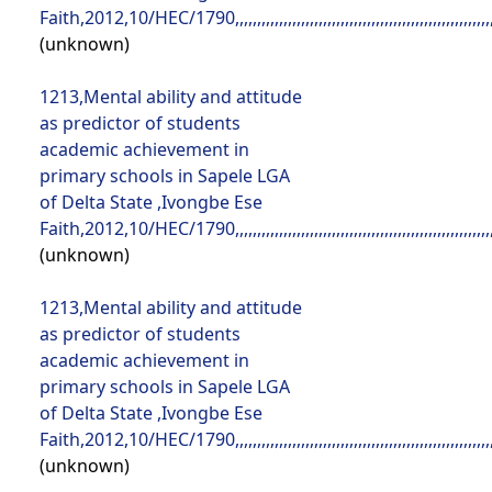
(unknown)
1213,Mental ability and attitude as predictor of students academic achievement in primary schools in Sapele LGA of Delta State ,Ivongbe Ese Faith,2012,10/HEC/1790,,,,,,,,,,,,,,,,,,,,,,,,,,,,,,,,,,,,,,,,,,,,,,,,,,,,,,,,,,,,,,,,,,,,,,,,,,,,,,,,,,,,,,,,,,,,,,,,,,,,,,,,,,,,,,,,,,,,,,,,,,,,,,,,,,,,,,,,,,,,,,,,,,,,,,,,,,,,,,,,,,,,,,,,,,,,,,,,,,,,,,,,,,,,,,,,,,,,,,,,,,,,,,,,,,,,,,,,,,,,,,,,,,,,,,,,,,,,,,,,,,,,,,,,,,,,,,,,,,,,,,,,,,,,,,,,,,,,,,,,,,,,,,,,,,,,,,,,,,,,,,,,,,,,,,,,,,,,,,,,,,,,,,,,,,,,,,,,,,,,,,,,,,,,,,,,,,,,,,,,,,,,,,,,,,,,,,,,,,,,,,,,,,,,,,,,,,,,,,,,,,,,,,,,,,,,,,,,,,,,,,,,,,,,,,,,,,,,,,,,,,,,,,,,,,,,,,,,,,,,,,,,,,,,,,,,,,,,,,,,,,,,,,,,,,,,,,,,,,,,,,,,,,,,,,,,,,,,,,,,,,,,,,,,,,,,,,,,,,,,,,,,,,,,,,,,,,,,,,,,,,,,,,,,,,,,,,,,,,,,,,,,,,,,,,,,,,,,,,,,,,,,,,,,,,,,,,,,,,,,,,,,,,,,,,,,,,,,,,,,,,,,,,,,,,,,,,,,,,,,,,,,,,,,,,,,,,,,,,,,,,,,,,,,,,,,,,,,,,,,,,,,,,,,,,,,,,,,,,,,,,,,,,,,,,,,,,,,,,,,,,,,,,,,,,,,,,,,,,,,,,,,,,,,,,,,,,,,,,,,,,,,,,,,,,,,,,,,,,,,,,,,,,,,,,,,,,,,,,,,,,,,,,,,,,,,,,,,,,,,,,,,,,,,,,,,,,,,,,,,,,,,,,,,,,,,,,,,,,,,,,,,,,,,,,,,,,,,,,,,,,,,,,,,,,,,,,,,,,,,,,,,,,,,,,,,,,,,,,,,,,,,,,,,,,,,,,,,,,,,,,,,,,,,,,,,,,,,,,,,,,,,,,,,,,,,,,,,,,,,,,,,,,,,,,,,,,,,,,,,,,,,,,,,,,,,,,,,,,,,,,,,,,,,,,,,,,,,,,,,,,,,,,,,,,,,,,,,,,,,,,,,,,,,,,,,,,,,,,,,,,,,,,,,,,,,,,,,,,,,,,,,,,,,,,,,,,,,,,,,,,,,,,,,,,,,,,,,,,,,,,,,,,,,,,,,,,,,,,,,,,,,,,,,,,,,,,,,,,,,,,,,,,,,,,,,,,,,,,,,,,,,,,,,,,,,,,,,,,,,,,,,,,,,,,,,,,,,,,,,,,,,,,,,,,,,,,,,,,,,,,,,,,,,,,,,,,,,,,,,,,,,,,,,,,,,,,,,,,,,,,,,,,,,,,,,,,,,,,,,,,,,,,,,,,,,,,,,,,,,,,,,,,,,,,,,,,,,,,,,,,,,,,,,,,,,,,,,,,,,,,,,,,,,,,,,,,,,,,,,,,,,,,,,,,,,,,,,,,,,,,,,,,,,,,,,,,,,,,,,,,,,,,,,,,,,,,,,,,,,,,,,,,,,,,,,,,,,,,,,,,,,,,,,,,,,,,,,,,,,,,,,,,,,,,,,,,,,,,,,,,,,,,,,,,,,,,,,,,,,,,,,,,,,,,,,,,,,,,,,,,,,,,,,,,,,,,,,,,,,,,,,,,,,,,,,,,,,,,,,,,,,,,,,,,,,,,,,,,,,,,,,,,,,,,,,,,,,,,,,,,,,,,,,,,,,,,,,,,,,,,,,,,,,,,,,,,,,,,,,,,,,,,,,,,,,,,,,,,,,,,,,,,,,,,,,,,,,,,,,,,,,,,,,,,,,,,,,,,,,,,,,,,,,,,,,,,,,,,,,,,,,,,,,,,,,,,,,,,,,,,,,,,,,,,,,,,,,,,,,,,,,,,,,,,,,,,,,,,,,,,,,,,,,,,,,,,,,,,,,,,,,,,,,,,,,,,,,,,,,,,,,,,,,,,,,,,,,,,,,,,,,,,,,,,,,,,,,,,,,,,,,,,,,,,,,,,,,,,,,,,,,,,,,,,,,,,,,,,,,,,,,,,,,,,,,,,,,,,,,,,,,,,,,,,,,,,,,,,,,,,,,,,,,,,,,,,,,,,,,,,,,,,,,,,,,,,,,,,,,,,,,,,,,,,,,,,,,,,,,,,,,,,,,,,,,,,,,,,,,,,,,,,,,,,,,,,,,,,,,,,,,,,,,,,,,,,,,,,,,,,,,,,,,,,,,,,,,,,,,,,,,,,,,,,,,,,,,,,,,,,,,,,,,,,,,,,,,,,,,,,,,,,,,,,,,,,,,,,,,,,,,,,,,,,,,,,,,,,,,,,,,,,,,,,,,,,,,,,,,,,,,,,,,,,,,,,,,,,,,,,,,,,,,,,,,,,,,,,,,,,,,,,,,,,,,,,,,,,,,,,,,,,,,,,,,,,,,,,,,,,,,,,,,,,,,,,,,,,,,,,,,,,,,,,,,,,,,,,,,,,,,,,,,,,,,,,,,,,,,,,,,,,,,,,,,,,,,,,,,,,,,,,,,,,,,,,,,,,,,,,,,,,,,,,,,,,,,,,,,,,,,,,,,,,,,,,,,,,,,,,,,,,,,,,,,,,,,,,,,,,,,,,,,,,,,,,,,,,,,,,,,,,,,,,,,,,,,,,,,,,,,,,,,,,,,,,,,,,,,,,,,,,,,,,,,,,,,,,,,,,,,,,,,,,,,,,,,,,,,,,,,,,,,,,,,,,,,,,,,,,,,,,,,,,,,,,,,,,,,,,,,,,,,,,,,,,,,,,,,,,,,,,,,,,,,,,,,,,,,,,,,,,,,,,,,,,,,,,,,,,,,,,,,,,,,,,,,,,,,,,,,,,,,,,,,,,,,,,,,,,,,,,,,,,,,,,,,,,,,,,,,,,,,,,,,,,,,,,,,,,,,,,,,,,,,,,,,,,,,,,,,,,,,,,,,,,,,,,,,,,,,,,,,,,,,,,,,,,,,,,,,,,,,,,,,,,,,,,,,,,,,,,,,,,,,,,,,,,,,,,,,,,,,,,,,,,,,,,,,,,,,,,,,,,,,,,,,,,,,,,,,,,,,,,,,,,,,,,,,,,,,,,,,,,,,,,,,,,,,,,,,,,,,,,,,,,,,,,,,,,,,,,,,,,,,,,,,,,,,,,,,,,,,,,,,,,,,,,,,,,,,,,,,,,,,,,,,,,,,,,,,,,,,,,,,,,,,,,,,,,,,,,,,,,,,,,,,,,,,,,,,,,,,,,,,,,,,,,,,,,,,,,,,,,,,,,,,,,,,,,,,,,,,,,,,,,,,,,,,,,,,,,,,,,,,,,,,,,,,,,,,,,,,,,,,,,,,,,,,,,,,,,,,,,,,,,,,,,,,,,,,,,,,,,,,,,,,,,,,,,,,,,,,,,,,,,,,,,,,,,,,,,,,,,,,,,,,,,,,,,,,,,,,,,,,,,,,,,,,,,,,,,,,,,,,,,,,,,,,,,,,,,,,,,,,,,,,,,,,,,,,,,,,,,,,,,,,,,,,,,,,,,,,,,,,,,,,,,,,,,,,,,,,,,,,,,,,,,,,,,,,,,,,,,,,,,,,,,,,,,,,,,,,,,,,,,,,,,,,,,,,,,,,,,,,,,,,,,,,,,,,,,,,,,,,,,,,,,,,,,,,,,,,,,,,,,,,,,,,,,,,,,,,,,,,,,,,,,,,,,,,,,,,,,,,,,,,,,,,,,,,,,,,,,,,,,,,,,,,,,,,,,,,,,,,,,,,,,,,,,,,,,,,,,,,,,,,,,,,,,,,,,,,,,,,,,,,,,,,,,,,,,,,,,,,,,,,,,,,,,,,,,,,,,,,,,,,,,,,,,,,,,,,,,,,,,,,,,,,,,,,,,,,,,,,,,,,,,,,,,,,,,,,,,,,,,,,,,,,,,,,,,,,,,,,,,,,,,,,,,,,,,,,,,,,,,,,,,,,,,,,,,,,,,,,,,,,,,,,,,,,,,,,,,,,,,,,,,,,,,,,,,,,,,,,,,,,,,,,,,,,,,,,,,,,,,,,,,,,,,,,,,,,,,,,,,,,,,,,,,,,,,,,,,,,,,,,,,,,,,,,,,,,,,,,,,,,,,,,,,,,,,,,,,,,,,,,,,,,,,,,,,,,,,,,,,,,,,,,,,,,,,,,,,,,,,,,,,,,,,,,,,,,,,,,,,,,,,,,,,,,,,,,,,,,,,,,,,,,,,,,,,,,,,,,,,,,,,,,,,,,,,,,,,,,,,,,,,,,,,,,,,,,,,,,,,,,,,,,,,,,,,,,,,,,,,,,,,,,,,,,,,,,,,,,,,,,,,,,,,,,,,,,,,,,,,,,,,,,,,,,,,,,,,,,,,,,,,,,,,,,,,,,,,,,,,,,,,,,,,,,,,,,,,,,,,,,,,,,,,,,,,,,,,,,,,,,,,,,,,,,,,,,,,,,,,,,,,,,,,,,,,,,,,,,,,,,,,,,,,,,,,,,,,,,,,,,,,,,,,,,,,,,,,,,,,,,,,,,,,,,,,,,,,,,,,,,,,,,,,,,,,,,,,,,,,,,,,,,,,,,,,,,,,,,,,,,,,,,,,,,,,,,,,,,,,,,,,,,,,,,,,,,,,,,,,,,,,,,,,,,,,,,,,,,,,,,,,,,,,,,,,,,,,,,,,,,,,,,,,,,,,,,,,,,,,,,,,,,,,,,,,,,,,,,,,,,,,,,,,,,,,,,,,,,,,,,,,,,,,,,,,,,,,,,,,,,,,,,,,,,,,,,,,,,,,,,,,,,,,,,,,,,,,,,,,,,,,,,,,,,,,,,,,,,,,,,,,,,,,,,,,,,,,,,,,,,,,,,,,,,,,,,,,,,,,,,,,,,,,,,,,,,,,,,,,,,,,,,,,,,,,,,,,,,,,,,,,,,,,,,,,,,,,,,,,,,,,,,,,,,,,,,,,,,,,,,,,,,,,,,,,,,,,,,,,,,,,,,,,,,,,,,,,,,,,,,,,,,,,,,,,,,,,,,,,,,,,,,,,,,,,,,,,,,,,,,,,,,,,,,,,,,,,,,,,,,,,,,,,,,,,,,,,,,,,,,,,,,,,,,,,,,,,,,,,,,,,,,,,,,,,,,,,,,,,,,,,,,,,,,,,,,,,,,,,,,,,,,,,,,,,,,,,,,,,,,,,,,,,,,,,,,,,,,,,,,,,,,,,,,,,,,,,,,,,,,,,,,,,,,,,,,,,,,,,,,,,,,,,,,,,,,,,,,,,,,,,,,,,,,,,,,,,,,,,,,,,,,,,,,,,,,,,,,,,,,,,,,,,,,,,,,,,,,,,,,,,,,,,,,,,,,,,,,,,,,,,,,,,,,,,,,,,,,,,,,,,,,,,,,,,,,,,,,,,,,,,,,,,,,,,,,,,,,,,,,,,,,,,,,,,,,,,,,,,,,,,,,,,,,,,,,,,,,,,,,,,,,,,,,,,,,,,,,,,,,,,,,,,,,,,,,,,,,,,,,,,,,,,,,,,,,,,,,,,,,,,,,,,,,,,,,,,,,,,,,,,,,,,,,,,,,,,,,,,,,,,,,,,,,,,,,,,,,,,,,,,,,,,,,,,,,,,,,,,,,,,,,,,,,,,,,,,,,,,,,,,,,,,,,,,,,,,,,,,,,,,,,,,,,,,,,,,,,,,,,,,,,,,,,,,,,,,,,,,,,,,,,,,,,,,,,,,,,,,,,,,,,,,,,,,,,,,,,,,,,,,,,,,,,,,,,,,,,,,,,,,,,,,,,,,,,,,,,,,,,,,,,,,,,,,,,,,,,,,,,,,,,,,,,,,,,,,,,,,,,,,,,,,,,,,,,,,,,,,,,,,,,,,,,,,,,,,,,,,,,,,,,,,,,,,,,,,,,,,,,,,,,,,,,,,,,,,,,,,,,,,,,,,,,,,,,,,,,,,,,,,,,,,,,,,,,,,,,,,,,,,,,,,,,,,,,,,,,,,,,,,,,,,,,,,,,,,,,,,,,,,,,,,,,,,,,,,,,,,,,,,,,,,,,,,,,,,,,,,,,,,,,,,,,,,,,,,,,,,,,,,,,,,,,,,,,,,,,,,,,,,,,,,,,,,,,,,,,,,,,,,,,,,,,,,,,,,,,,,,,,,,,,,,,,,,,,,,,,,,,,,,,,,,,,,,,,,,,,,,,,,,,,,,,,,,,,,,,,,,,,,,,,,,,,,,,,,,,,,,,,,,,,,,,,,,,,,,,,,,,,,,,,,,,,,,,,,,,,,,,,,,,,,,,,,,,,,,,,,,,,,,,,,,,,,,,,,,,,,,,,,,,,,,,,,,,,,,,,,,,,,,,,,,,,,,,,,,,,,,,,,,,,,,,,,,,,,,,,,,,,,,,,,,,,,,,,,,,,,,,,,,,,,,,,,,,,,,,,,,,,,,,,,,,,,,,,,,,,,,,,,,,,,,,,,,,,,,,,,,,,,,,,,,,,,,,,,,,,,,,,,,,,,,,,,,,,,,,,,,,,,,,,,,,,,,,,,,,,,,,,,,,,,,,,,,,,,,,,,,,,,,,,,,,,,,,,,,,,,,,,,,,,,,,,,,,,,,,,,,,,,,,,,,,,,,,,,,,,,,,,,,,,,,,,,,,,,,,,,,,,,,,,,,,,,,,,,,,,,,,,,,,,,,,,,,,,,,,,,,,,,,,,,,,,,,,,,,,,,,,,,,,,,,,,,,,,,,,,,,,,,,,,,,,,,,,,,,,,,,,,,,,,,,,,,,,,,,,,,,,,,,,,,,,,,,,,,,,,,,,,,,,,,,,,,,,,,,,,,,,,,,,,,,,,,,,,,,,,,,,,,,,,,,,,,,,,,,,,,,,,,,,,,,,,,,,,,,,,,,,,,,,,,,,,,,,,,,,,,,,,,,,,,,,,,,,,,,,,,,,,,,,,,,,,,,,,,,,,,,,,,,,,,,,,,,,,,,,,,,,,,,,,,,,,,,,,,,,,,,,,,,,,,,,,,,,,,,,,,,,,,,,,,,,,,,,,,,,,,,,,,,,,,,,,,,,,,,,,,,,,,,,,,,,,,,,,,,,,,,,,,,,,,,,,,,,,,,,,,,,,,,,,,,,,,,,,,,,,,,,,,,,,,,,,,,,,,,,,,,,,,,,,,,,,,,,,,,,,,,,,,,,,,,,,,,,,,,,,,,,,,,,,,,,,,,,,,,,,,,,,,,,,,,,,,,,,,,,,,,,,,,,,,,,,,,,,,,,,,,,,,,,,,,,,,,,,,,,,,,,,,,,,,,,,,,,,,,,,,,,,,,,,,,,,,,,,,,,,,,,,,,,,,,,,,,,,,,,,,,,,,,,,,,,,,,,,,,,,,,,,,,,,,,,,,,,,,,,,,,,,,,,,,,,,,,,,,,,,,,,,,,,,,,,,,,,,,,,,,,,,,,,,,,,,,,,,,,,,,,,,,,,,,,,,,,,,,,,,,,,,,,,,,,,,,,,,,,,,,,,,,,,,,,,,,,,,,,,,,,,,,,,,,,,,,,,,,,,,,,,,,,,,,,,,,,,,,,,,,,,,,,,,,,,,,,,,,,,,,,,,,,,,,,,,,,,,,,,,,,,,,,,,,,,,,,,,,,,,,,,,,,,,,,,,,,,,,,,,,,,,,,,,,,,,,,,,,,,,,,,,,,,,,,,,,,,,,,,,,,,,,,,,,,,,,,,,,,,,,,,,,,,,,,,,,,,,,,,,,,,,,,,,,,,,,,,,,,,,,,,,,,,,,,,,,,,,,,,,,,,,,,,,,,,,,,,,,,,,,,,,,,,,,,,,,,,,,,,,,,,,,,,,,,,,,,,,,,,,,,,,,,,,,,,,,,,,,,,,,,,,,,,,,,,,,,,,,,,,,,,,,,,,,,,,,,,,,,,,,,,,,,,,,,,,,,,,,,,,,,,,,,,,,,,,,,,,,,,,,,,,,,,,,,,,,,,,,,,,,,,,,,,,,,,,,,,,,,,,,,,,,,,,,,,,,,,,,,,,,,,,,,,,,,,,,,,,,,,,,,,,,,,,,,,,,,,,,,,,,,,,,,,,,,,,,,,,,,,,,,,,,,,,,,,,,,,,,,,,,,,,,,,,,,,,,,,,,,,,,,,,,,,,,,,,,,,,,,,,,,,,,,,,,,,,,,,,,,,,,,,,,,,,,,,,,,,,,,,,,,,,,,,,,,,,,,,,,,,,,,,,,,,,,,,,,,,,,,,,,,,,,,,,,,,,,,,,,,,,,,,,,,,,,,,,,,,,,,,,,,,,,,,,,,,,,,,,,,,,,,,,,,,,,,,,,,,,,,,,,,,,,,,,,,,,,,,,,,,,,,,,,,,,,,,,,,,,,,,,,,,,,,,,,,,,,,,,,,,,,,,,,,,,,,,,,,,,,,,,,,,,,,,,,,,,,,,,,,,,,,,,,,,,,,,,,,,,,,,,,,,,,,,,,,,,,,,,,,,,,,,,,,,,,,,,,,,,,,,,,,,,,,,,,,,,,,,,,,,,,,,,,,,,,,,,,,,,,,,,,,,,,,,,,,,,,,,,,,,,,,,,,,,,,,,,,,,,,,,,,,,,,,,,,,,,,,,,,,,,,,,,,,,,,,,,,,,,,,,,,,,,,,,,,,,,,,,,,,,,,,,,,,,,,,,,,,,,,,,,,,,,,,,,,,,,,,,,,,,,,,,,,,,,,,,,,,,,,,,,,,,,,,,,,,,,,,,,,,,,,,,,,,,,,,,,,,,,,,,,,,,,,,,,,,,,,,,,,,,,,,,,,,,,,,,,,,,,,,,,,,,,,,,,,,,,,,,,,,,,,,,,,,,,,,,,,,,,,,,,,,,,,,,,,,,,,,,,,,,,,,,,,,,,,,,,,,,,,,,,,,,,,,,,,,,,,,,,,,,,,,,,,,,,,,,,,,,,,,,,,,,,,,,,,,,,,,,,,,,,,,,,,,,,,,,,,,,,,,,,,,,,,,,,,,,,,,,,,,,,,,,,,,,,,,,,,,,,,,,,,,,,,,,,,,,,,,,,,,,,,,,,,,,,,,,,,,,,,,,,,,,,,,,,,,,,,,,,,,,,,,,,,,,,,,,,,,,,,,,,,,,,,,,,,,,,,,,,,,,,,,,,,,,,,,,,,,,,,,,,,,,,,,,,,,,,,,,,,,,,,,,,,,,,,,,,,,,,,,,,,,,,,,,,,,,,,,,,,,,,,,,,,,,,,,,,,,,,,,,,,,,,,,,,,,,,,,,,,,,,,,,,,,,,,,,,,,,,,,,,,,,,,,,,,,,,,,,,,,,,,,,,,,,,,,,,,,,,,,,,,,,,,,,,,,,,,,,,,,,,,,,,,,,,,,,,,,,,,,,,,,,,,,,,,,,,,,,,,,,,,,,,,,,,,,,,,,,,,,,,,,,,,,,,,,,,,,,,,,,,,,,,,,,,,,,,,,,,,,,,,,,,,,,,,,,,,,,,,,,,,,,,,,,,,,,,,,,,,,,,,,,,,,,,,,,,,,,,,,,,,,,,,,,,,,,,,,,,,,,,,,,,,,,,,,,,,,,,,,,,,,,,,,,,,,,,,,,,,,,,,,,,,,,,,,,,,,,,,,,,,,,,,,,,,,,,,,,,,,,,,,,,,,,,,,,,,,,,,,,,,,,,,,,,,,,,,,,,,,,,,,,,,,,,,,,,,,,,,,,,,,,,,,,,,,,,,,,,,,,,,,,,,,,,,,,,,,,,,,,,,,,,,,,,,,,,,,,,,,,,,,,,,,,,,,,,,,,,,,,,,,,,,,,,,,,,,,,,,,,,,,,,,,,,,,,,,,,,,,,,,,,,,,,,,,,,,,,,,,,,,,,,,,,,,,,,,,,,,,,,,,,,,,,,,,,,,,,,,,,,,,,,,,,,,,,,,,,,,,,,,,,,,,,,,,,,,,,,,,,,,,,,,,,,,,,,,,,,,,,,,,,,,,,,,,,,,,,,,,,,,,,,,,,,,,,,,,,,,,,,,,,,,,,,,,,,,,,,,,,,,,,,,,,,,,,,,,,,,,,,,,,,,,,,,,,,,,,,,,,,,,,,,,,,,,,,,,,,,,,,,,,,,,,,,,,,,,,,,,,,,,,,,,,,,,,,,,,,,,,,,,,,,,,,,,,,,,,,,,,,,,,,,,,,,,,,,,,,,,,,,,,,,,,,,,,,,,,,,,,,,,,,,,,,,,,,,,,,,,,,,,,,,,,,,,,,,,,,,,,,,,,,,,,,,,,,,,,,,,,,,,,,,,,,,,,,,,,,,,,,,,,,,,,,,,,,,,,,,,,,,,,,,,,,,,,,,,,,,,,,,,,,,,,,,,,,,,,,,,,,,,,,,,,,,,,,,,,,,,,,,,,,,,,,,,,,,,,,,,,,,,,,,,,,,,,,,,,,,,,,,,,,,,,,,,,,,,,,,,,,,,,,,,,,,,,,,,,,,,,,,,,,,,,,,,,,,,,,,,,,,,,,,,,,,,,,,,,,,,,,,,,,,,,,,,,,,,,,,,,,,,,,,,,,,,,,,,,,,,,,,,,,,,,,,,,,,,,,,,,,,,,,,,,,,,,,,,,,,,,,,,,,,,,,,,,,,,,,,,,,,,,,,,,,,,,,,,,,,,,,,,,,,
(unknown)
1213,Mental ability and attitude as predictor of students academic achievement in primary schools in Sapele LGA of Delta State ,Ivongbe Ese Faith,2012,10/HEC/1790,,,,,,,,,,,,,,,,,,,,,,,,,,,,,,,,,,,,,,,,,,,,,,,,,,,,,,,,,,,,,,,,,,,,,,,,,,,,,,,,,,,,,,,,,,,,,,,,,,,,,,,,,,,,,,,,,,,,,,,,,,,,,,,,,,,,,,,,,,,,,,,,,,,,,,,,,,,,,,,,,,,,,,,,,,,,,,,,,,,,,,,,,,,,,,,,,,,,,,,,,,,,,,,,,,,,,,,,,,,,,,,,,,,,,,,,,,,,,,,,,,,,,,,,,,,,,,,,,,,,,,,,,,,,,,,,,,,,,,,,,,,,,,,,,,,,,,,,,,,,,,,,,,,,,,,,,,,,,,,,,,,,,,,,,,,,,,,,,,,,,,,,,,,,,,,,,,,,,,,,,,,,,,,,,,,,,,,,,,,,,,,,,,,,,,,,,,,,,,,,,,,,,,,,,,,,,,,,,,,,,,,,,,,,,,,,,,,,,,,,,,,,,,,,,,,,,,,,,,,,,,,,,,,,,,,,,,,,,,,,,,,,,,,,,,,,,,,,,,,,,,,,,,,,,,,,,,,,,,,,,,,,,,,,,,,,,,,,,,,,,,,,,,,,,,,,,,,,,,,,,,,,,,,,,,,,,,,,,,,,,,,,,,,,,,,,,,,,,,,,,,,,,,,,,,,,,,,,,,,,,,,,,,,,,,,,,,,,,,,,,,,,,,,,,,,,,,,,,,,,,,,,,,,,,,,,,,,,,,,,,,,,,,,,,,,,,,,,,,,,,,,,,,,,,,,,,,,,,,,,,,,,,,,,,,,,,,,,,,,,,,,,,,,,,,,,,,,,,,,,,,,,,,,,,,,,,,,,,,,,,,,,,,,,,,,,,,,,,,,,,,,,,,,,,,,,,,,,,,,,,,,,,,,,,,,,,,,,,,,,,,,,,,,,,,,,,,,,,,,,,,,,,,,,,,,,,,,,,,,,,,,,,,,,,,,,,,,,,,,,,,,,,,,,,,,,,,,,,,,,,,,,,,,,,,,,,,,,,,,,,,,,,,,,,,,,,,,,,,,,,,,,,,,,,,,,,,,,,,,,,,,,,,,,,,,,,,,,,,,,,,,,,,,,,,,,,,,,,,,,,,,,,,,,,,,,,,,,,,,,,,,,,,,,,,,,,,,,,,,,,,,,,,,,,,,,,,,,,,,,,,,,,,,,,,,,,,,,,,,,,,,,,,,,,,,,,,,,,,,,,,,,,,,,,,,,,,,,,,,,,,,,,,,,,,,,,,,,,,,,,,,,,,,,,,,,,,,,,,,,,,,,,,,,,,,,,,,,,,,,,,,,,,,,,,,,,,,,,,,,,,,,,,,,,,,,,,,,,,,,,,,,,,,,,,,,,,,,,,,,,,,,,,,,,,,,,,,,,,,,,,,,,,,,,,,,,,,,,,,,,,,,,,,,,,,,,,,,,,,,,,,,,,,,,,,,,,,,,,,,,,,,,,,,,,,,,,,,,,,,,,,,,,,,,,,,,,,,,,,,,,,,,,,,,,,,,,,,,,,,,,,,,,,,,,,,,,,,,,,,,,,,,,,,,,,,,,,,,,,,,,,,,,,,,,,,,,,,,,,,,,,,,,,,,,,,,,,,,,,,,,,,,,,,,,,,,,,,,,,,,,,,,,,,,,,,,,,,,,,,,,,,,,,,,,,,,,,,,,,,,,,,,,,,,,,,,,,,,,,,,,,,,,,,,,,,,,,,,,,,,,,,,,,,,,,,,,,,,,,,,,,,,,,,,,,,,,,,,,,,,,,,,,,,,,,,,,,,,,,,,,,,,,,,,,,,,,,,,,,,,,,,,,,,,,,,,,,,,,,,,,,,,,,,,,,,,,,,,,,,,,,,,,,,,,,,,,,,,,,,,,,,,,,,,,,,,,,,,,,,,,,,,,,,,,,,,,,,,,,,,,,,,,,,,,,,,,,,,,,,,,,,,,,,,,,,,,,,,,,,,,,,,,,,,,,,,,,,,,,,,,,,,,,,,,,,,,,,,,,,,,,,,,,,,,,,,,,,,,,,,,,,,,,,,,,,,,,,,,,,,,,,,,,,,,,,,,,,,,,,,,,,,,,,,,,,,,,,,,,,,,,,,,,,,,,,,,,,,,,,,,,,,,,,,,,,,,,,,,,,,,,,,,,,,,,,,,,,,,,,,,,,,,,,,,,,,,,,,,,,,,,,,,,,,,,,,,,,,,,,,,,,,,,,,,,,,,,,,,,,,,,,,,,,,,,,,,,,,,,,,,,,,,,,,,,,,,,,,,,,,,,,,,,,,,,,,,,,,,,,,,,,,,,,,,,,,,,,,,,,,,,,,,,,,,,,,,,,,,,,,,,,,,,,,,,,,,,,,,,,,,,,,,,,,,,,,,,,,,,,,,,,,,,,,,,,,,,,,,,,,,,,,,,,,,,,,,,,,,,,,,,,,,,,,,,,,,,,,,,,,,,,,,,,,,,,,,,,,,,,,,,,,,,,,,,,,,,,,,,,,,,,,,,,,,,,,,,,,,,,,,,,,,,,,,,,,,,,,,,,,,,,,,,,,,,,,,,,,,,,,,,,,,,,,,,,,,,,,,,,,,,,,,,,,,,,,,,,,,,,,,,,,,,,,,,,,,,,,,,,,,,,,,,,,,,,,,,,,,,,,,,,,,,,,,,,,,,,,,,,,,,,,,,,,,,,,,,,,,,,,,,,,,,,,,,,,,,,,,,,,,,,,,,,,,,,,,,,,,,,,,,,,,,,,,,,,,,,,,,,,,,,,,,,,,,,,,,,,,,,,,,,,,,,,,,,,,,,,,,,,,,,,,,,,,,,,,,,,,,,,,,,,,,,,,,,,,,,,,,,,,,,,,,,,,,,,,,,,,,,,,,,,,,,,,,,,,,,,,,,,,,,,,,,,,,,,,,,,,,,,,,,,,,,,,,,,,,,,,,,,,,,,,,,,,,,,,,,,,,,,,,,,,,,,,,,,,,,,,,,,,,,,,,,,,,,,,,,,,,,,,,,,,,,,,,,,,,,,,,,,,,,,,,,,,,,,,,,,,,,,,,,,,,,,,,,,,,,,,,,,,,,,,,,,,,,,,,,,,,,,,,,,,,,,,,,,,,,,,,,,,,,,,,,,,,,,,,,,,,,,,,,,,,,,,,,,,,,,,,,,,,,,,,,,,,,,,,,,,,,,,,,,,,,,,,,,,,,,,,,,,,,,,,,,,,,,,,,,,,,,,,,,,,,,,,,,,,,,,,,,,,,,,,,,,,,,,,,,,,,,,,,,,,,,,,,,,,,,,,,,,,,,,,,,,,,,,,,,,,,,,,,,,,,,,,,,,,,,,,,,,,,,,,,,,,,,,,,,,,,,,,,,,,,,,,,,,,,,,,,,,,,,,,,,,,,,,,,,,,,,,,,,,,,,,,,,,,,,,,,,,,,,,,,,,,,,,,,,,,,,,,,,,,,,,,,,,,,,,,,,,,,,,,,,,,,,,,,,,,,,,,,,,,,,,,,,,,,,,,,,,,,,,,,,,,,,,,,,,,,,,,,,,,,,,,,,,,,,,,,,,,,,,,,,,,,,,,,,,,,,,,,,,,,,,,,,,,,,,,,,,,,,,,,,,,,,,,,,,,,,,,,,,,,,,,,,,,,,,,,,,,,,,,,,,,,,,,,,,,,,,,,,,,,,,,,,,,,,,,,,,,,,,,,,,,,,,,,,,,,,,,,,,,,,,,,,,,,,,,,,,,,,,,,,,,,,,,,,,,,,,,,,,,,,,,,,,,,,,,,,,,,,,,,,,,,,,,,,,,,,,,,,,,,,,,,,,,,,,,,,,,,,,,,,,,,,,,,,,,,,,,,,,,,,,,,,,,,,,,,,,,,,,,,,,,,,,,,,,,,,,,,,,,,,,,,,,,,,,,,,,,,,,,,,,,,,,,,,,,,,,,,,,,,,,,,,,,,,,,,,,,,,,,,,,,,,,,,,,,,,,,,,,,,,,,,,,,,,,,,,,,,,,,,,,,,,,,,,,,,,,,,,,,,,,,,,,,,,,,,,,,,,,,,,,,,,,,,,,,,,,,,,,,,,,,,,,,,,,,,,,,,,,,,,,,,,,,,,,,,,,,,,,,,,,,,,,,,,,,,,,,,,,,,,,,,,,,,,,,,,,,,,,,,,,,,,,,,,,,,,,,,,,,,,,,,,,,,,,,,,,,,,,,,,,,,,,,,,,,,,,,,,,,,,,,,,,,,,,,,,,,,,,,,,,,,,,,,,,,,,,,,,,,,,,,,,,,,,,,,,,,,,,,,,,,,,,,,,,,,,,,,,,,,,,,,,,,,,,,,,,,,,,,,,,,,,,,,,,,,,,,,,,,,,,,,,,,,,,,,,,,,,,,,,,,,,,,,,,,,,,,,,,,,,,,,,,,,,,,,,,,,,,,,,,,,,,,,,,,,,,,,,,,,,,,,,,,,,,,,,,,,,,,,,,,,,,,,,,,,,,,,,,,,,,,,,,,,,,,,,,,,,,,,,,,,,,,,,,,,,,,,,,,,,,,,,,,,,,,,,,,,,,,,,,,,,,,,,,,,,,,,,,,,,,,,,,,,,,,,,,,,,,,,,,,,,,,,,,,,,,,,,,,,,,,,,,,,,,,,,,,,,,,,,,,,,,,,,,,,,,,,,,,,,,,,,,,,,,,,,,,,,,,,,,,,,,,,,,,,,,,,,,,,,,,,,,,,,,,,,,,,,,,,,,,,,,,,,,,,,,,,,,,,,,,,,,,,,,,,,,,,,,,,,,,,,,,,,,,,,,,,,,,,,,,,,,,,,,,,,,,,,,,,,,,,,,,,,,,,,,,,,,,,,,,,,,,,,,,,,,,,,,,,,,,,,,,,,,,,,,,,,,,,,,,,,,,,,,,,,,,,,,,,,,,,,,,,,,,,,,,,,,,,,,,,,,,,,,,,,,,,,,,,,,,,,,,,,,,,,,,,,,,,,,,,,,,,,,,,,,,,,,,,,,,,,,,,,,,,,,,,,,,,,,,,,,,,,,,,,,,,,,,,,,,,,,,,,,,,,,,,,,,,,,,,,,,,,,,,,,,,,,,,,,,,,,,,,,,,,,,,,,,,,,,,,,,,,,,,,,,,,,,,,,,,,,,,,,,,,,,,,,,,,,,,,,,,,,,,,,,,,,,,,,,,,,,,,,,,,,,,,,,,,,,,,,,,,,,,,,,,,,,,,,,,,,,,,,,,,,,,,,,,,,,,,,,,,,,,,,,,,,,,,,,,,,,,,,,,,,,,,,,,,,,,,,,,,,,,,,,,,,,,,,,,,,,,,,,,,,,,,,,,,,,,,,,,,,,,,,,,,,,,,,,,,,,,,,,,,,,,,,,,,,,,,,,,,,,,,,,,,,,,,,,,,,,,,,,,,,,,,,,,,,,,,,,,,,,,,,,,,,,,,,,,,,,,,,,,,,,,,,,,,,,,,,,,,,,,,,,,,,,,,,,,,,,,,,,,,,,,,,,,,,,,,,,,,,,,,,,,,,,,,,,,,,,,,,,,,,,,,,,,,,,,,,,,,,,,,,,,,,,,,,,,,,,,,,,,,,,,,,,,,,,,,,,,,,,,,,,,,,,,,,,,,,,,,,,,,,,,,,,,,,,,,,,,,,,,,,,,,,,,,,,,,,,,,,,,,,,,,,,,,,,,,,,,,,,,,,,,,,,,,,,,,,,,,,,,,,,,,,,,,,,,,,,,,,,,,,,,,,,,,,,,,,,,,,,,,,,,,,,,,,,,,,,,,,,,,,,,,,,,,,,,,,,,,,,,,,,,,,,,,,,,,,,,,,,,,,,,,,,,,,,,,,,,,,,,,,,,,,,,,,,,,,,,,,,,,,,,,,,,,,,,,,,,,,,,,,,,,,,,,,,,,,,,,,,,,,,,,,,,,,,,,,,,,,,,,,,,,,,,,,,,,,,,,,,,,,,,,,,,,,,,,,,,,,,,,,,,,,,,,,,,,,,,,,,,,,,,,,,,,,,,,,,,,,,,,,,,,,,,,,,,,,,,,,,,,,,,,,,,,,,,,,,,,,,,,,,,,,,,,,,,,,,,,,,,,,,,,,,,,,,,,,,,,,,,,,,,,,,,,,,,,,,,,,,,,,,,,,,,,,,,,,,,,,,,,,,,,,,,,,,,,,,,,,,,,,,,,,,,,,,,,,,,,,,,,,,,,,,,,,,,,,,,,,,,,,,,,,,,,,,,,,,,,,,,,,,,,,,,,,,,,,,,,,,,,,,,,,,,,,,,,,,,,,,,,,,,,,,,,,,,,,,,,,,,,,,,,,,,,,,,,,,,,,,,,,,,,,,,,,,,,,,,,,,,,,,,,,,,,,,,,,,,,,,,,,,,,,,,,,,,,,,,,,,,,,,,,,,,,,,,,,,,,,,,,,,,,,,,,,,,,,,,,,,,,,,,,,,,,,,,,,,,,,,,,,,,,,,,,,,,,,,,,,,,,,,,,,,,,,,,,,,,,,,,,,,,,,,,,,,,,,,,,,,,,,,,,,,,,,,,,,,,,,,,,,,,,,,,,,,,,,,,,,,,,,,,,,,,,,,,,,,,,,,,,,,,,,,,,,,,,,,,,,,,,,,,,,,,,,,,,,,,,,,,,,,,,,,,,,,,,,,,,,,,,,,,,,,,,,,,,,,,,,,,,,,,,,,,,,,,,,,,,,,,,,,,,,,,,,,,,,,,,,,,,,,,,,,,,,,,,,,,,,,,,,,,,,,,,,,,,,,,,,,,,,,,,,,,,,,,,,,,,,,,,,,,,,,,,,,,,,,,,,,,,,,,,,,,,,,,,,,,,,,,,,,,,,,,,,,,,,,,,,,,,,,,,,,,,,,,,,,,,,,,,,,,,,,,,,,,,,,,,,,,,,,,,,,,,,,,,,,,,,,,,,,,,,,,,,,,,,,,,,,,,,,,,,,,,,,,,,,,,,,,,,,,,,,,,,,,,,,,,,,,,,,,,,,,,,,,,,,,,,,,,,,,,,,,,,,,,,,,,,,,,,,,,,,,,,,,,,,,,,,,,,,,,,,,,,,,,,,,,,,,,,,,,,,,,,,,,,,,,,,,,,,,,,,,,,,,,,,,,,,,,,,,,,,,,,,,,,,,,,,,,,,,,,,,,,,,,,,,,,,,,,,,,,,,,,,,,,,,,,,,,,,,,,,,,,,,,,,,,,,,,,,,,,,,,,,,,,,,,,,,,,,,,,,,,,,,,,,,,,,,,,,,,,,,,,,,,,,,,,,,,,,,,,,,,,,,,,,,,,,,,,,,,,,,,,,,,,,,,,,,,,,,,,,,,,,,,,,,,,,,,,,,,,,,,,,,,,,,,,,,,,,,,,,,,,,,,,,,,,,,,,,,,,,,,,,,,,,,,,,,,,,,,,,,,,,,,,,,,,,,,,,,,,,,,,,,,,,,,,,,,,,,,,,,,,,,,,,,,,,,,,,,,,,,,,,,,,,,,,,,,,,,,,,,,,,,,,,,,,,,,,,,,,,,,,,,,,,,,,,,,,,,,,,,,,,,,,,,,,,,,,,,,,,,,,,,,,,,,,,,,,,,,,,,,,,,,,,,,,,,,,,,,,,,,,,,,,,,,,,,,,,,,,,,,,,,,,,,,,,,,,,,,,,,,,,,,,,,,,,,,,,,,,,,,,,,,,,,,,,,,,,,,,,,,,,,,,,,,,,,,,,,,,,,,,,,,,,,,,,,,,,,,,,,,,,,,,,,,,,,,,,,,,,,,,,,,,,,,,,,,,,,,,,,,,,,,,,,,,,,,,,,,,,,,,,,,,,,,,,,,,,,,,,,,,,,,,,,,,,,,,,,,,,,,,,,,,,,,,,,,,,,,,,,,,,,,,,,,,,,,,,,,,,,,,,,,,,,,,,,,,,,,,,,,,,,,,,,,,,,,,,,,,,,,,,,,,,,,,,,,,,,,,,,,,,,,,,,,,,,,,,,,,,,,,,,,,,,,,,,,,,,,,,,,,,,,,,,,,,,,,,,,,,,,,,,,,,,,,,,,,,,,,,,,,,,,,,,,,,,,,,,,,,,,,,,,,,,,,,,,,,,,,,,,,,,,,,,,,,,,,,,,,,,,,,,,,,,,,,,,,,,,,,,,,,,,,,,,,,,,,,,,,,,,,,,,,,,,,,,,,,,,,,,,,,,,,,,,,,,,,,,,,,,,,,,,,,,,,,,,,,,,,,,,,,,,,,,,,,,,,,,,,,,,,,,,,,,,,,,,,,,,,,,,,,,,,,,,,,,,,,,,,,,,,,,,,,,,,,,,,,,,,,,,,,,,,,,,,,,,,,,,,,,,,,,,,,,,,,,,,,,,,,,,,,,,,,,,,,,,,,,,,,,,,,,,,,,,,,,,,,,,,,,,,,,,,,,,,,,,,,,,,,,,,,,,,,,,,,,,,,,,,,,,,,,,,,,,,,,,,,,,,,,,,,,,,,,,,,,,,,,,,,,,,,,,,,,,,,,,,,,,,,,,,,,,,,,,,,,,,,,,,,,,,,,,,,,,,,,,,,,,,,,,,,,,,,,,,,,,,,,,,,,,,,,,,,,,,,,,,,,,,,,,,,,,,,,,,,,,,,,,,,,,,,,,,,,,,,,,,,,,,,,,,,,,,,,,,,,,,,,,,,,,,,,,,,,,,,,,,,,,,,,,,,,,,,,,,,,,,,,,,,,,,,,,,,,,,,,,,,,,,,,,,,,,,,,,,,,,,,,,,,,,,,,,,,,,,,,,,,,,,,,,,,,,,,,,,,,,,,,,,,,,,,,,,,,,,,,,,,,,,,,,,,,,,,,,,,,,,,,,,,,,,,,,,,,,,,,,,,,,,,,,,,,,,,,,,,,,,,,,,,,,,,,,,,,,,,,,,,,,,,,,,,,,,,,,,,,,,,,,,,,,,,,,,,,,,,,,,,,,,,,,,,,,,,,,,,,,,,,,,,,,,,,,,,,,,,,,,,,,,,,,,,,,,,,,,,,,,,,,,,,,,,,,,,,,,,,,,,,,,,,,,,,,,,,,,,,,,,,,,,,,,,,,,,,,,,,,,,,,,,,,,,,,,,,,,,,,,,,,,,,,,,,,,,,,,,,,,,,,,,,,,,,,,,,,,,,,,,,,,,,,,,,,,,,,,,,,,,,,,,,,,,,,,,,,,,,,,,,,,,,,,,,,,,,,,,,,,,,,,,,,,,,,,,,,,,,,,,,,,,,,,,,,,,,,,,,,,,,,,,,,,,,,,,,,,,,,,,,,,,,,,,,,,,,,,,,,,,,,,,,,,,,,,,,,,,,,,,,,,,,,,,,,,,,,,,,,,,,,,,,,,,,,,,,,,,,,,,,,,,,,,,,,,,,,,,,,,,,,,,,,,,,,,,,,,,,,,,,,,,,,,,,,,,,,,,,,,,,,,,,,,,,,,,,,,,,,,,,,,,,,,,,,,,,,,,,,,,,,,,,,,,,,,,,,,,,,,,,,,,,,,,,,,,,,,,,,,,,,,,,,,,,,,,,,,,,,,,,,,,,,,,,,,,,,,,,,,,,,,,,,,,,,,,,,,,,,,,,,,,,,,,,,,,,,,,,,,,,,,,,,,,,,,,,,,,,,,,,,,,,,,,,,,,,,,,,,,,,,,,,,,,,,,,,,,,,,,,,,,,,,,,,,,,,,,,,,,,,,,,,,,,,,,,,,,,,,,,,,,,,,,,,,,,,,,,,,,,,,,,,,,,,,,,,,,,,,,,,,,,,,,,,,,,,,,,,,,,,,,,,,,,,,,,,,,,,,,,,,,,,,,,,,,,,,,,,,,,,,,,,,,,,,,,,,,,,,,,,,,,,,,,,,,,,,,,,,,,,,,,,,,,,,,,,,,,,,,,,,,,,,,,,,,,,,,,,,,,,,,,,,,,,,,,,,,,,,,,,,,,,,,,,,,,,,,,,,,,,,,,,,,,,,,,,,,,,,,,,,,,,,,,,,,,,,,,,,,,,,,,,,,,,,,,,,,,,,,,,,,,,,,,,,,,,,,,,,,,,,,,,,,,,,,,,,,,,,,,,,,,,,,,,,,,,,,,,,,,,,,,,,,,,,,,,,,,,,,,,,,,,,,,,,,,,,,,,,,,,,,,,,,,,,,,,,,,,,,,,,,,,,,,,,,,,,,,,,,,,,,,,,,,,,,,,,,,,,,,,,,,,,,,,,,,,,,,,,,,,,,,,,,,,,,,,,,,,,,,,,,,,,,,,,,,,,,,,,,,,,,,,,,,,,,,,,,,,,,,,,,,,,,,,,,,,,,,,,,,,,,,,,,,,,,,,,,,,,,,,,,,,,,,,,,,,,,,,,,,,,,,,,,,,,,,,,,,,,,,,,,,,,,,,,,,,,,,,,,,,,,,,,,,,,,,,,,,,,,,,,,,,,,,,,,,,,,,,,,,,,,,,,,,,,,,,,,,,,,,,,,,,,,,,,,,,,,,,,,,,,,,,,,,,,,,,,,,,,,,,,,,,,,,,,,,,,,,,,,,,,,,,,,,,,,,,,,,,,,,,,,,,,,,,,,,,,,,,,,,,,,,,,,,,,,,,,,,,,,,,,,,,,,,,,,,,,,,,,,,,,,,,,,,,,,,,,,,,,,,,,,,,,,,,,,,,,,,,,,,,,,,,,,,,,,,,,,,,,,,,,,,,,,,,,,,,,,,,,,,,,,,,,,,,,,,,,,,,,,,,,,,,,,,,,,,,,,,,,,,,,,,,,,,,,,,,,,,,,,,,,,,,,,,,,,,,,,,,,,,,,,,,,,,,,,,,,,
(unknown)