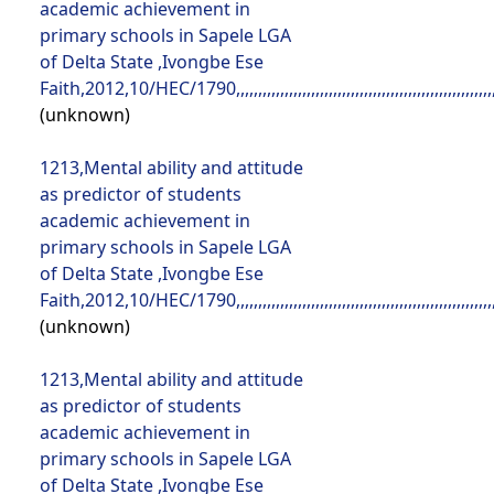
(unknown)
1213,Mental ability and attitude as predictor of students academic achievement in primary schools in Sapele LGA of Delta State ,Ivongbe Ese Faith,2012,10/HEC/1790,,,,,,,,,,,,,,,,,,,,,,,,,,,,,,,,,,,,,,,,,,,,,,,,,,,,,,,,,,,,,,,,,,,,,,,,,,,,,,,,,,,,,,,,,,,,,,,,,,,,,,,,,,,,,,,,,,,,,,,,,,,,,,,,,,,,,,,,,,,,,,,,,,,,,,,,,,,,,,,,,,,,,,,,,,,,,,,,,,,,,,,,,,,,,,,,,,,,,,,,,,,,,,,,,,,,,,,,,,,,,,,,,,,,,,,,,,,,,,,,,,,,,,,,,,,,,,,,,,,,,,,,,,,,,,,,,,,,,,,,,,,,,,,,,,,,,,,,,,,,,,,,,,,,,,,,,,,,,,,,,,,,,,,,,,,,,,,,,,,,,,,,,,,,,,,,,,,,,,,,,,,,,,,,,,,,,,,,,,,,,,,,,,,,,,,,,,,,,,,,,,,,,,,,,,,,,,,,,,,,,,,,,,,,,,,,,,,,,,,,,,,,,,,,,,,,,,,,,,,,,,,,,,,,,,,,,,,,,,,,,,,,,,,,,,,,,,,,,,,,,,,,,,,,,,,,,,,,,,,,,,,,,,,,,,,,,,,,,,,,,,,,,,,,,,,,,,,,,,,,,,,,,,,,,,,,,,,,,,,,,,,,,,,,,,,,,,,,,,,,,,,,,,,,,,,,,,,,,,,,,,,,,,,,,,,,,,,,,,,,,,,,,,,,,,,,,,,,,,,,,,,,,,,,,,,,,,,,,,,,,,,,,,,,,,,,,,,,,,,,,,,,,,,,,,,,,,,,,,,,,,,,,,,,,,,,,,,,,,,,,,,,,,,,,,,,,,,,,,,,,,,,,,,,,,,,,,,,,,,,,,,,,,,,,,,,,,,,,,,,,,,,,,,,,,,,,,,,,,,,,,,,,,,,,,,,,,,,,,,,,,,,,,,,,,,,,,,,,,,,,,,,,,,,,,,,,,,,,,,,,,,,,,,,,,,,,,,,,,,,,,,,,,,,,,,,,,,,,,,,,,,,,,,,,,,,,,,,,,,,,,,,,,,,,,,,,,,,,,,,,,,,,,,,,,,,,,,,,,,,,,,,,,,,,,,,,,,,,,,,,,,,,,,,,,,,,,,,,,,,,,,,,,,,,,,,,,,,,,,,,,,,,,,,,,,,,,,,,,,,,,,,,,,,,,,,,,,,,,,,,,,,,,,,,,,,,,,,,,,,,,,,,,,,,,,,,,,,,,,,,,,,,,,,,,,,,,,,,,,,,,,,,,,,,,,,,,,,,,,,,,,,,,,,,,,,,,,,,,,,,,,,,,,,,,,,,,,,,,,,,,,,,,,,,,,,,,,,,,,,,,,,,,,,,,,,,,,,,,,,,,,,,,,,,,,,,,,,,,,,,,,,,,,,,,,,,,,,,,,,,,,,,,,,,,,,,,,,,,,,,,,,,,,,,,,,,,,,,,,,,,,,,,,,,,,,,,,,,,,,,,,,,,,,,,,,,,,,,,,,,,,,,,,,,,,,,,,,,,,,,,,,,,,,,,,,,,,,,,,,,,,,,,,,,,,,,,,,,,,,,,,,,,,,,,,,,,,,,,,,,,,,,,,,,,,,,,,,,,,,,,,,,,,,,,,,,,,,,,,,,,,,,,,,,,,,,,,,,,,,,,,,,,,,,,,,,,,,,,,,,,,,,,,,,,,,,,,,,,,,,,,,,,,,,,,,,,,,,,,,,,,,,,,,,,,,,,,,,,,,,,,,,,,,,,,,,,,,,,,,,,,,,,,,,,,,,,,,,,,,,,,,,,,,,,,,,,,,,,,,,,,,,,,,,,,,,,,,,,,,,,,,,,,,,,,,,,,,,,,,,,,,,,,,,,,,,,,,,,,,,,,,,,,,,,,,,,,,,,,,,,,,,,,,,,,,,,,,,,,,,,,,,,,,,,,,,,,,,,,,,,,,,,,,,,,,,,,,,,,,,,,,,,,,,,,,,,,,,,,,,,,,,,,,,,,,,,,,,,,,,,,,,,,,,,,,,,,,,,,,,,,,,,,,,,,,,,,,,,,,,,,,,,,,,,,,,,,,,,,,,,,,,,,,,,,,,,,,,,,,,,,,,,,,,,,,,,,,,,,,,,,,,,,,,,,,,,,,,,,,,,,,,,,,,,,,,,,,,,,,,,,,,,,,,,,,,,,,,,,,,,,,,,,,,,,,,,,,,,,,,,,,,,,,,,,,,,,,,,,,,,,,,,,,,,,,,,,,,,,,,,,,,,,,,,,,,,,,,,,,,,,,,,,,,,,,,,,,,,,,,,,,,,,,,,,,,,,,,,,,,,,,,,,,,,,,,,,,,,,,,,,,,,,,,,,,,,,,,,,,,,,,,,,,,,,,,,,,,,,,,,,,,,,,,,,,,,,,,,,,,,,,,,,,,,,,,,,,,,,,,,,,,,,,,,,,,,,,,,,,,,,,,,,,,,,,,,,,,,,,,,,,,,,,,,,,,,,,,,,,,,,,,,,,,,,,,,,,,,,,,,,,,,,,,,,,,,,,,,,,,,,,,,,,,,,,,,,,,,,,,,,,,,,,,,,,,,,,,,,,,,,,,,,,,,,,,,,,,,,,,,,,,,,,,,,,,,,,,,,,,,,,,,,,,,,,,,,,,,,,,,,,,,,,,,,,,,,,,,,,,,,,,,,,,,,,,,,,,,,,,,,,,,,,,,,,,,,,,,,,,,,,,,,,,,,,,,,,,,,,,,,,,,,,,,,,,,,,,,,,,,,,,,,,,,,,,,,,,,,,,,,,,,,,,,,,,,,,,,,,,,,,,,,,,,,,,,,,,,,,,,,,,,,,,,,,,,,,,,,,,,,,,,,,,,,,,,,,,,,,,,,,,,,,,,,,,,,,,,,,,,,,,,,,,,,,,,,,,,,,,,,,,,,,,,,,,,,,,,,,,,,,,,,,,,,,,,,,,,,,,,,,,,,,,,,,,,,,,,,,,,,,,,,,,,,,,,,,,,,,,,,,,,,,,,,,,,,,,,,,,,,,,,,,,,,,,,,,,,,,,,,,,,,,,,,,,,,,,,,,,,,,,,,,,,,,,,,,,,,,,,,,,,,,,,,,,,,,,,,,,,,,,,,,,,,,,,,,,,,,,,,,,,,,,,,,,,,,,,,,,,,,,,,,,,,,,,,,,,,,,,,,,,,,,,,,,,,,,,,,,,,,,,,,,,,,,,,,,,,,,,,,,,,,,,,,,,,,,,,,,,,,,,,,,,,,,,,,,,,,,,,,,,,,,,,,,,,,,,,,,,,,,,,,,,,,,,,,,,,,,,,,,,,,,,,,,,,,,,,,,,,,,,,,,,,,,,,,,,,,,,,,,,,,,,,,,,,,,,,,,,,,,,,,,,,,,,,,,,,,,,,,,,,,,,,,,,,,,,,,,,,,,,,,,,,,,,,,,,,,,,,,,,,,,,,,,,,,,,,,,,,,,,,,,,,,,,,,,,,,,,,,,,,,,,,,,,,,,,,,,,,,,,,,,,,,,,,,,,,,,,,,,,,,,,,,,,,,,,,,,,,,,,,,,,,,,,,,,,,,,,,,,,,,,,,,,,,,,,,,,,,,,,,,,,,,,,,,,,,,,,,,,,,,,,,,,,,,,,,,,,,,,,,,,,,,,,,,,,,,,,,,,,,,,,,,,,,,,,,,,,,,,,,,,,,,,,,,,,,,,,,,,,,,,,,,,,,,,,,,,,,,,,,,,,,,,,,,,,,,,,,,,,,,,,,,,,,,,,,,,,,,,,,,,,,,,,,,,,,,,,,,,,,,,,,,,,,,,,,,,,,,,,,,,,,,,,,,,,,,,,,,,,,,,,,,,,,,,,,,,,,,,,,,,,,,,,,,,,,,,,,,,,,,,,,,,,,,,,,,,,,,,,,,,,,,,,,,,,,,,,,,,,,,,,,,,,,,,,,,,,,,,,,,,,,,,,,,,,,,,,,,,,,,,,,,,,,,,,,,,,,,,,,,,,,,,,,,,,,,,,,,,,,,,,,,,,,,,,,,,,,,,,,,,,,,,,,,,,,,,,,,,,,,,,,,,,,,,,,,,,,,,,,,,,,,,,,,,,,,,,,,,,,,,,,,,,,,,,,,,,,,,,,,,,,,,,,,,,,,,,,,,,,,,,,,,,,,,,,,,,,,,,,,,,,,,,,,,,,,,,,,,,,,,,,,,,,,,,,,,,,,,,,,,,,,,,,,,,,,,,,,,,,,,,,,,,,,,,,,,,,,,,,,,,,,,,,,,,,,,,,,,,,,,,,,,,,,,,,,,,,,,,,,,,,,,,,,,,,,,,,,,,,,,,,,,,,,,,,,,,,,,,,,,,,,,,,,,,,,,,,,,,,,,,,,,,,,,,,,,,,,,,,,,,,,,,,,,,,,,,,,,,,,,,,,,,,,,,,,,,,,,,,,,,,,,,,,,,,,,,,,,,,,,,,,,,,,,,,,,,,,,,,,,,,,,,,,,,,,,,,,,,,,,,,,,,,,,,,,,,,,,,,,,,,,,,,,,,,,,,,,,,,,,,,,,,,,,,,,,,,,,,,,,,,,,,,,,,,,,,,,,,,,,,,,,,,,,,,,,,,,,,,,,,,,,,,,,,,,,,,,,,,,,,,,,,,,,,,,,,,,,,,,,,,,,,,,,,,,,,,,,,,,,,,,,,,,,,,,,,,,,,,,,,,,,,,,,,,,,,,,,,,,,,,,,,,,,,,,,,,,,,,,,,,,,,,,,,,,,,,,,,,,,,,,,,,,,,,,,,,,,,,,,,,,,,,,,,,,,,,,,,,,,,,,,,,,,,,,,,,,,,,,,,,,,,,,,,,,,,,,,,,,,,,,,,,,,,,,,,,,,,,,,,,,,,,,,,,,,,,,,,,,,,,,,,,,,,,,,,,,,,,,,,,,,,,,,,,,,,,,,,,,,,,,,,,,,,,,,,,,,,,,,,,,,,,,,,,,,,,,,,,,,,,,,,,,,,,,,,,,,,,,,,,,,,,,,,,,,,,,,,,,,,,,,,,,,,,,,,,,,,,,,,,,,,,,,,,,,,,,,,,,,,,,,,,,,,,,,,,,,,,,,,,,,,,,,,,,,,,,,,,,,,,,,,,,,,,,,,,,,,,,,,,,,,,,,,,,,,,,,,,,,,,,,,,,,,,,,,,,,,,,,,,,,,,,,,,,,,,,,,,,,,,,,,,,,,,,,,,,,,,,,,,,,,,,,,,,,,,,,,,,,,,,,,,,,,,,,,,,,,,,,,,,,,,,,,,,,,,,,,,,,,,,,,,,,,,,,,,,,,,,,,,,,,,,,,,,,,,,,,,,,,,,,,,,,,,,,,,,,,,,,,,,,,,,,,,,,,,,,,,,,,,,,,,,,,,,,,,,,,,,,,,,,,,,,,,,,,,,,,,,,,,,,,,,,,,,,,,,,,,,,,,,,,,,,,,,,,,,,,,,,,,,,,,,,,,,,,,,,,,,,,,,,,,,,,,,,,,,,,,,,,,,,,,,,,,,,,,,,,,,,,,,,,,,,,,,,,,,,,,,,,,,,,,,,,,,,,,,,,,,,,,,,,,,,,,,,,,,,,,,,,,,,,,,,,,,,,,,,,,,,,,,,,,,,,,,,,,,,,,,,,,,,,,,,,,,,,,,,,,,,,,,,,,,,,,,,,,,,,,,,,,,,,,,,,,,,,,,,,,,,,,,,,,,,,,,,,,,,,,,,,,,,,,,,,,,,,,,,,,,,,,,,,,,,,,,,,,,,,,,,,,,,,,,,,,,,,,,,,,,,,,,,,,,,,,,,,,,,,,,,,,,,,,,,,,,,,,,,,,,,,,,,,,,,,,,,,,,,,,,,,,,,,,,,,,,,,,,,,,,,,,,,,,,,,,,,,,,,,,,,,,,,,,,,,,,,,,,,,,,,,,,,,,,,,,,,,,,,,,,,,,,,,,,,,,,,,,,,,,,,,,,,,,,,,,,,,,,,,,,,,,,,,,,,,,,,,,,,,,,,,,,,,,,,,,,,,,,,,,,,,,,,,,,,,,,,,,,,,,,,,,,,,,,,,,,,,,,,,,,,,,,,,,,,,,,,,,,,,,,,,,,,,,,,,,,,,,,,,,,,,,,,,,,,,,,,,,,,,,,,,,,,,,,,,,,,,,,,,,,,,,,,,,,,,,,,,,,,,,,,,,,,,,,,,,,,,,,,,,,,,,,,,,,,,,,,,,,,,,,,,,,,,,,,,,,,,,,,,,,,,,,,,,,,,,,,,,,,,,,,,,,,,,,,,,,,,,,,,,,,,,,,,,,,,,,,,,,,,,,,,,,,,,,,,,,,,,,,,,,,,,,,,,,,,,,,,,,,,,,,,,,,,,,,,,,,,,,,,,,,,,,,,,,,,,,,,,,,,,,,,,,,,,,,,,,,,,,,,,,,,,,,,,,,,,,,,,,,,,,,,,,,,,,,,,,,,,,,,,,,,,,,,,,,,,,,,,,,,,,,,,,,,,,,,,,,,,,,,,,,,,,,,,,,,,,,,,,,,,,,,,,,,,,,,,,,,,,,,,,,,,,,,,,,,,,,,,,,,,,,,,,,,,,,,,,,,,,,,,,,,,,,,,,,,,,,,,,,,,,,,,,,,,,,,,,,,,,,,,,,,,,,,,,,,,,,,,,,,,,,,,,,,,,,,,,,,,,,,,,,,,,,,,,,,,,,,,,,,,,,,,,,,,,,,,,,,,,,,,,,,,,,,,,,,,,,,,,,,,,,,,,,,,,,,,,,,,,,,,,,,,,,,,,,,,,,,,,,,,,,,,,,,,,,,,,,,,,,,,,,,,,,,,,,,,,,,,,,,,,,,,,,,,,,,,,,,,,,,,,,,,,,,,,,,,,,,,,,,,,,,,,,,,,,,,,,,,,,,,,,,,,,,,,,,,,,,,,,,,,,,,,,,,,,,,,,,,,,,,,,,,,,,,,,,,,,,,,,,,,,,,,,,,,,,,,,,,,,,,,,,,,,,,,,,,,,,,,,,,,,,,,,,,,,,,,,,,,,,,,,,,,,,,,,,,,,,,,,,,,,,,,,,,,,,,,,,,,,,,,,,,,,,,,,,,,,,,,,,,,,,,,,,,,,,,,,,,,,,,,,,,,,,,,,,,,,,,,,,,,,,,,,,,,,,,,,,,,,,,,,,,,,,,,,,,,,,,,,,,,,,,,,,,,,,,,,,,,,,,,,,,,,,,,,,,,,,,,,,,,,,,,,,,,,,,,,,,,,,,,,,,,,,,,,,,,,,,,,,,,,,,,,,,,,,,,,,,,,,,,,,,,,,,,,,,,,,,,,,,,,,,,,,,,,,,,,,,,,,,,,,,,,,,,,,,,,,,,,,,,,,,,,,,,,,,,,,,,,,,,,,,,,,,,,,,,,,,,,,,,,,,,,,,,,,,,,,,,,,,,,,,,,,,,,,,,,,,,,,,,,,,,,,,,,,,,,,,,,,,,,,,,,,,,,,,,,,,,,,,,,,,,,,,,,,,,,,,,,,,,,,,,,,,,,,,,,,,,,,,,,,,,,,,,,,,,,,,,,,,,,,,,,,,,,,,,,,,,,,,,,,,,,,,,,,,,,,,,,,,,,,,,,,,,,,,,,,,,,,,,,,,,,,,,,,,,,,,,,,,,,,,,,,,,,,,,,,,,,,,,,,,,,,,,,,,,,,,,,,,,,,,,,,,,,,,,,,,,,,,,,,,,,,,,,,,,,,,,,,,,,,,,,,,,,,,,,,,,,,,,,,,,,,,,,,,,,,,,,,,,,,,,,,,,,,,,,,,,,,,,,,,,,,,,,,,,,,,,,,,,,,,,,,,,,,,,,,,,,,,,,,,,,,,,,,,,,,,,,,,,,,,,,,,,,,,,,,,,,,,,,,,,,,,,,,,,,,,,,,,,,,,,,,,,,,,,,,,,,,,,,,,,,,,,,,,,,,,,,,,,,,,,,,,,,,,,,,,,,,,,,,,,,,,,,,,,,,,,,,,,,,,,,,,,,,,,,,,,,,,,,,,,,,,,,,,,,,,,,,,,,,,,,,,,,,,,,,,,,,,,,,,,,,,,,,,,,,,,,,,,,,,,,,,,,,,,,,,,,,,,,,,,,,,,,,,,,,,,,,,,,,,,,,,,,,,,,,,,,,,,,,,,,,,,,,,,,,,,,,,,,,,,,,,,,,,,,,,,,,,,,,,,,,,,,,,,,,,,,,,,,,,,,,,,,,,,,,,,,,,,,,,,,,,,,,,,,,,,,,,,,,,,,,,,,,,,,,,,,,,,,,,,,,,,,,,,,,,,,,,,,,,,,,,,,,,,,,,,,,,,,,,,,,,,,,,,,,,,,,,,,,,,,,,,,,,,,,,,,,,,,,,,,,,,,,,,,,,,,,,,,,,,,,,,,,,,,,,,,,,,,,,,,,,,,,,,,,,,,,,,,,,,,,,,,,,,,,,,,,,,,,,,,,,,,,,,,,,,,,,,,,,,,,,,,,,,,,,,,,,,,,,,,,,,,,,,,,,,,,,,,,,,,,,,,,,,,,,,,,,,,,,,,,,,,,,,,,,,,,,,,,,,,,,,,,,,,,,,,,,,,,,,,,,,,,,,,,,,,,,,,,,,,,,,,,,,,,,,,,,,,,,,,,,,,,,,,,,,,,,,,,,,,,,,,,,,,,,,,,,,,,,,,,,,,,,,,,,,,,,,,,,,,,,,,,,,,,,,,,,,,,,,,,,,,,,,,,,,,,,,,,,,,,,,,,,,,,,,,,,,,,,,,,,,,,,,,,,,,,,,,,,,,,,,,,,,,,,,,,,,,,,,,,,,,,,,,,,,,,,,,,,,,,,,,,,,,,,,,,,,,,,,,,,,,,,,,,,,,,,,,,,,,,,,,,,,,,,,,,,,,,,,,,,,,,,,,,,,,,,,,,,,,,,,,,,,,,,,,,,,,,,,,,,,,,,,,,,,,,,,,,,,,,,,,,,,,,,,,,,,,,,,,,,,,,,,,,,,,,,,,,,,,,,,,,,,,,,,,,,,,,,,,,,,,,,,,,,,,,,,,,,,,,,,,,,,,,,,,,,,,,,,,,,,,,,,,,,,,,,,,,,,,,,,,,,,,,,,,,,,,,,,,,,,,,,,,,,,,,,,,,,,,,,,,,,,,,,,,,,,,,,,,,,,,,,,,,,,,,,,,,,,,,,,,,,,,,,,,,,,,,,,,,,,,,,,,,,,,,,,,,,,,,,,,,,,,,,,,,,,,,,,,,,,,,,,,,,,,,,,,,,,,,,,,,,,,,,,,,,,,,,,,,,,,,,,,,,,,,,,,,,,,,,,,,,,,,,,,,,,,,,,,,,,,,,,,,,,,,,,,,,,,,,,,,,,,,,,,,,,,,,,,,,,,,,,,,,,,,,,,,,,,,,,,,,,,,,,,,,,,,,,,,,,,,,,,,,,,,,,,,,,,,,,,,,,,,,,,,,,,,,,,,,,,,,,,,,,,,,,,,,,,,,,,,,,,,,,,,,,,,,,,,,,,,,,,,,,,,,,,,,,,,,,,,,,,,,,,,,,,,,,,,,,,,,,,,,,,,,,,,,,,,,,,,,,,,,,,,,,,,,,,,,,,,,,,,,,,,,,,,,,,,,,,,,,,,,,,,,,,,,,,,,,,,,,,,,,,,,,,,,,,,,,,,,,,,,,,,,,,,,,,,,,,,,,,,,,,,,,,,,,,,,,,,,,,,,,,,,,,,,,,,,,,,,,,,,,,,,,,,,,,,,,,,,,,,,,,,,,,,,,,,,,,,,,,,,,,,,,,,,,,,,,,,,,,,,,,,,,,,,,,,,,,,,,,,,,,,,,,,,,,,,,,,,,,,,,,,,,,,,,,,,,,,,,,,,,,,,,,,,,,,,,,,,,,,,,,,,,,,,,,,,,,,,,,,,,,,,,,,,,,,,,,,,,,,,,,,,,,,,,,,,,,,,,,,,,,,,,,,,,,,,,,,,,,,,,,,,,,,,,,,,,,,,,,,,,,,,,,,,,,,,,,,,,,,,,,,,,,,,,,,,,,,,,,,,,,,,,,,,,,,,,,,,,,,,,,,,,,,,,,,,,,,,,,,,,,,,,,,,,,,,,,,,,,,,,,,,,,,,,,,,,,,,,,,,,,,,,,,,,,,,,,,,,,,,,,,,,,,,,,,,,,,,,,,,,,,,,,,,,,,,,,,,,,,,,,,,,,,,,,,,,,,,,,,,,,,,,,,,,,,,,,,,,,,,,,,,,,,,,,,,,,,,,,,,,,,,,,,,,,,,,,,,,,,,,,,,,,,,,,,,,,,,,,,,,,,,,,,,,,,,,,,,,,,,,,,,,,,,,,,,,,,,,,,,,,,,,,,,,,,,,,,,,,,,,,,,,,,,,,,,,,,,,,,,,,,,,,,,,,,,,,,,,,,,,,,,,,,,,,,,,,,,,,,,,,,,,,,,,,,,,,,,,,,,,,,,,,,,,,,,,,,,,,,,,,,,,,,,,,,,,,,,,,,,,,,,,,,,,,,,,,,,,,,,,,,,,,,,,,,,,,,,,,,,,,,,,,,,,,,,,,,,,,,,,,,,,,,,,,,,,,,,,,,,,,,,,,,,,,,,,,,,,,,,,,,,,,,,,,,,,,,,,,,,,,,,,,,,,,,,,,,,,,,,,,,,,,,,,,,,,,,,,,,,,,,,,,,,,,,,,,,,,,,,,,,,,,,,,,,,,,,,,,,,,,,,,,,,,,,,,,,,,,,,,,,,,,,,,,,,,,,,,,,,,,,,,,,,,,,,,,,
(unknown)
1213,Mental ability and attitude as predictor of students academic achievement in primary schools in Sapele LGA of Delta State ,Ivongbe Ese Faith,2012,10/HEC/1790,,,,,,,,,,,,,,,,,,,,,,,,,,,,,,,,,,,,,,,,,,,,,,,,,,,,,,,,,,,,,,,,,,,,,,,,,,,,,,,,,,,,,,,,,,,,,,,,,,,,,,,,,,,,,,,,,,,,,,,,,,,,,,,,,,,,,,,,,,,,,,,,,,,,,,,,,,,,,,,,,,,,,,,,,,,,,,,,,,,,,,,,,,,,,,,,,,,,,,,,,,,,,,,,,,,,,,,,,,,,,,,,,,,,,,,,,,,,,,,,,,,,,,,,,,,,,,,,,,,,,,,,,,,,,,,,,,,,,,,,,,,,,,,,,,,,,,,,,,,,,,,,,,,,,,,,,,,,,,,,,,,,,,,,,,,,,,,,,,,,,,,,,,,,,,,,,,,,,,,,,,,,,,,,,,,,,,,,,,,,,,,,,,,,,,,,,,,,,,,,,,,,,,,,,,,,,,,,,,,,,,,,,,,,,,,,,,,,,,,,,,,,,,,,,,,,,,,,,,,,,,,,,,,,,,,,,,,,,,,,,,,,,,,,,,,,,,,,,,,,,,,,,,,,,,,,,,,,,,,,,,,,,,,,,,,,,,,,,,,,,,,,,,,,,,,,,,,,,,,,,,,,,,,,,,,,,,,,,,,,,,,,,,,,,,,,,,,,,,,,,,,,,,,,,,,,,,,,,,,,,,,,,,,,,,,,,,,,,,,,,,,,,,,,,,,,,,,,,,,,,,,,,,,,,,,,,,,,,,,,,,,,,,,,,,,,,,,,,,,,,,,,,,,,,,,,,,,,,,,,,,,,,,,,,,,,,,,,,,,,,,,,,,,,,,,,,,,,,,,,,,,,,,,,,,,,,,,,,,,,,,,,,,,,,,,,,,,,,,,,,,,,,,,,,,,,,,,,,,,,,,,,,,,,,,,,,,,,,,,,,,,,,,,,,,,,,,,,,,,,,,,,,,,,,,,,,,,,,,,,,,,,,,,,,,,,,,,,,,,,,,,,,,,,,,,,,,,,,,,,,,,,,,,,,,,,,,,,,,,,,,,,,,,,,,,,,,,,,,,,,,,,,,,,,,,,,,,,,,,,,,,,,,,,,,,,,,,,,,,,,,,,,,,,,,,,,,,,,,,,,,,,,,,,,,,,,,,,,,,,,,,,,,,,,,,,,,,,,,,,,,,,,,,,,,,,,,,,,,,,,,,,,,,,,,,,,,,,,,,,,,,,,,,,,,,,,,,,,,,,,,,,,,,,,,,,,,,,,,,,,,,,,,,,,,,,,,,,,,,,,,,,,,,,,,,,,,,,,,,,,,,,,,,,,,,,,,,,,,,,,,,,,,,,,,,,,,,,,,,,,,,,,,,,,,,,,,,,,,,,,,,,,,,,,,,,,,,,,,,,,,,,,,,,,,,,,,,,,,,,,,,,,,,,,,,,,,,,,,,,,,,,,,,,,,,,,,,,,,,,,,,,,,,,,,,,,,,,,,,,,,,,,,,,,,,,,,,,,,,,,,,,,,,,,,,,,,,,,,,,,,,,,,,,,,,,,,,,,,,,,,,,,,,,,,,,,,,,,,,,,,,,,,,,,,,,,,,,,,,,,,,,,,,,,,,,,,,,,,,,,,,,,,,,,,,,,,,,,,,,,,,,,,,,,,,,,,,,,,,,,,,,,,,,,,,,,,,,,,,,,,,,,,,,,,,,,,,,,,,,,,,,,,,,,,,,,,,,,,,,,,,,,,,,,,,,,,,,,,,,,,,,,,,,,,,,,,,,,,,,,,,,,,,,,,,,,,,,,,,,,,,,,,,,,,,,,,,,,,,,,,,,,,,,,,,,,,,,,,,,,,,,,,,,,,,,,,,,,,,,,,,,,,,,,,,,,,,,,,,,,,,,,,,,,,,,,,,,,,,,,,,,,,,,,,,,,,,,,,,,,,,,,,,,,,,,,,,,,,,,,,,,,,,,,,,,,,,,,,,,,,,,,,,,,,,,,,,,,,,,,,,,,,,,,,,,,,,,,,,,,,,,,,,,,,,,,,,,,,,,,,,,,,,,,,,,,,,,,,,,,,,,,,,,,,,,,,,,,,,,,,,,,,,,,,,,,,,,,,,,,,,,,,,,,,,,,,,,,,,,,,,,,,,,,,,,,,,,,,,,,,,,,,,,,,,,,,,,,,,,,,,,,,,,,,,,,,,,,,,,,,,,,,,,,,,,,,,,,,,,,,,,,,,,,,,,,,,,,,,,,,,,,,,,,,,,,,,,,,,,,,,,,,,,,,,,,,,,,,,,,,,,,,,,,,,,,,,,,,,,,,,,,,,,,,,,,,,,,,,,,,,,,,,,,,,,,,,,,,,,,,,,,,,,,,,,,,,,,,,,,,,,,,,,,,,,,,,,,,,,,,,,,,,,,,,,,,,,,,,,,,,,,,,,,,,,,,,,,,,,,,,,,,,,,,,,,,,,,,,,,,,,,,,,,,,,,,,,,,,,,,,,,,,,,,,,,,,,,,,,,,,,,,,,,,,,,,,,,,,,,,,,,,,,,,,,,,,,,,,,,,,,,,,,,,,,,,,,,,,,,,,,,,,,,,,,,,,,,,,,,,,,,,,,,,,,,,,,,,,,,,,,,,,,,,,,,,,,,,,,,,,,,,,,,,,,,,,,,,,,,,,,,,,,,,,,,,,,,,,,,,,,,,,,,,,,,,,,,,,,,,,,,,,,,,,,,,,,,,,,,,,,,,,,,,,,,,,,,,,,,,,,,,,,,,,,,,,,,,,,,,,,,,,,,,,,,,,,,,,,,,,,,,,,,,,,,,,,,,,,,,,,,,,,,,,,,,,,,,,,,,,,,,,,,,,,,,,,,,,,,,,,,,,,,,,,,,,,,,,,,,,,,,,,,,,,,,,,,,,,,,,,,,,,,,,,,,,,,,,,,,,,,,,,,,,,,,,,,,,,,,,,,,,,,,,,,,,,,,,,,,,,,,,,,,,,,,,,,,,,,,,,,,,,,,,,,,,,,,,,,,,,,,,,,,,,,,,,,,,,,,,,,,,,,,,,,,,,,,,,,,,,,,,,,,,,,,,,,,,,,,,,,,,,,,,,,,,,,,,,,,,,,,,,,,,,,,,,,,,,,,,,,,,,,,,,,,,,,,,,,,,,,,,,,,,,,,,,,,,,,,,,,,,,,,,,,,,,,,,,,,,,,,,,,,,,,,,,,,,,,,,,,,,,,,,,,,,,,,,,,,,,,,,,,,,,,,,,,,,,,,,,,,,,,,,,,,,,,,,,,,,,,,,,,,,,,,,,,,,,,,,,,,,,,,,,,,,,,,,,,,,,,,,,,,,,,,,,,,,,,,,,,,,,,,,,,,,,,,,,,,,,,,,,,,,,,,,,,,,,,,,,,,,,,,,,,,,,,,,,,,,,,,,,,,,,,,,,,,,,,,,,,,,,,,,,,,,,,,,,,,,,,,,,,,,,,,,,,,,,,,,,,,,,,,,,,,,,,,,,,,,,,,,,,,,,,,,,,,,,,,,,,,,,,,,,,,,,,,,,,,,,,,,,,,,,,,,,,,,,,,,,,,,,,,,,,,,,,,,,,,,,,,,,,,,,,,,,,,,,,,,,,,,,,,,,,,,,,,,,,,,,,,,,,,,,,,,,,,,,,,,,,,,,,,,,,,,,,,,,,,,,,,,,,,,,,,,,,,,,,,,,,,,,,,,,,,,,,,,,,,,,,,,,,,,,,,,,,,,,,,,,,,,,,,,,,,,,,,,,,,,,,,,,,,,,,,,,,,,,,,,,,,,,,,,,,,,,,,,,,,,,,,,,,,,,,,,,,,,,,,,,,,,,,,,,,,,,,,,,,,,,,,,,,,,,,,,,,,,,,,,,,,,,,,,,,,,,,,,,,,,,,,,,,,,,,,,,,,,,,,,,,,,,,,,,,,,,,,,,,,,,,,,,,,,,,,,,,,,,,,,,,,,,,,,,,,,,,,,,,,,,,,,,,,,,,,,,,,,,,,,,,,,,,,,,,,,,,,,,,,,,,,,,,,,,,,,,,,,,,,,,,,,,,,,,,,,,,,,,,,,,,,,,,,,,,,,,,,,,,,,,,,,,,,,,,,,,,,,,,,,,,,,,,,,,,,,,,,,,,,,,,,,,,,,,,,,,,,,,,,,,,,,,,,,,,,,,,,,,,,,,,,,,,,,,,,,,,,,,,,,,,,,,,,,,,,,,,,,,,,,,,,,,,,,,,,,,,,,,,,,,,,,,,,,,,,,,,,,,,,,,,,,,,,,,,,,,,,,,,,,,,,,,,,,,,,,,,,,,,,,,,,,,,,,,,,,,,,,,,,,,,,,,,,,,,,,,,,,,,,,,,,,,,,,,,,,,,,,,,,,,,,,,,,,,,,,,,,,,,,,,,,,,,,,,,,,,,,,,,,,,,,,,,,,,,,,,,,,,,,,,,,,,,,,,,,,,,,,,,,,,,,,,,,,,,,,,,,,,,,,,,,,,,,,,,,,,,,,,,,,,,,,,,,,,,,,,,,,,,,,,,,,,,,,,,,,,,,,,,,,,,,,,,,,,,,,,,,,,,,,,,,,,,,,,,,,,,,,,,,,,,,,,,,,,,,,,,,,,,,,,,,,,,,,,,,,,,,,,,,,,,,,,,,,,,,,,,,,,,,,,,,,,,,,,,,,,,,,,,,,,,,,,,,,,,,,,,,,,,,,,,,,,,,,,,,,,,,,,,,,,,,,,,,,,,,,,,,,,,,,,,,,,,,,,,,,,,,,,,,,,,,,,,,,,,,,,,,,,,,,,,,,,,,,,,,,,,,,,,,,,,,,,,,,,,,,,,,,,,,,,,,,,,,,,,,,,,,,,,,,,,,,,,,,,,,,,,,,,,,,,,,,,,,,,,,,,,,,,,,,,,,,,,,,,,,,,,,,,,,,,,,,,,,,,,,,,,,,,,,,,,,,,,,,,,,,,,,,,,,,,,,,,,,,,,,,,,,,,,,,,,,,,,,,,,,,,,,,,,,,,,,,,,,,,,,,,,,,,,,,,,,,,,,,,,,,,,,,,,,,,,,,,,,,,,,,,,,,,,,,,,,,,,,,,,,,,,,,,,,,,,,,,,,,,,,,,,,,,,,,,,,,,,,,,,,,,,,,,,,,,,,,,,,,,,,,,,,,,,,,,,,,,,,,,,,,,,,,,,,,,,,,,,,,,,,,,,,,,,,,,,,,,,,,,,,,,,,,,,,,,,,,,,,,,,,,,,,,,,,,,,,,,,,,,,,,,,,,,,,,,,,,,,,,,,,,,,,,,,,,,,,,,,,,,,,,,,,,,,,,,,,,,,,,,,,,,,,,,,,,,,,,,,,,,,,,,,,,,,,,,,,,,,,,,,,,,,,,,,,,,,,,,,,,,,,,,,,,,,,,,,,,,,,,,,,,,,,,,,,,,,,,,,,,,,,,,,,,,,,,,,,,,,,,,,,,,,,,,,,,,,,,,,,,,,,,,,,,,,,,,,,,,,,,,,,,,,,,,,,,,,,,,,,,,,,,,,,,,,,,,,,,,,,,,,,,,,,,,,,,,,,,,,,,,,,,,,,,,,,,,,,,,,,,,,,,,,,,,,,,,,,,,,,,,,,,,,,,,,,,,,,,,,,,,,,,,,,,,,,,,,,,,,,,,,,,,,,,,,,,,,,,,,,,,,,,,,,,,,,,,,,,,,,,,,,,,,,,,,,,,,,,,,,,,,,,,,,,,,,,,,,,,,,,,,,,,,,,,,,,,,,,,,,,,,,,,,,,,,,,,,,,,,,,,,,,,,,,,,,,,,,,,,,,,,,,,,,,,,,,,,,,,,,,,,,,,,,,,,,,,,,,,,,,,,,,,,,,,,,,,,,,,,,,,,,,,,,,,,,,,,,,,,,,,,,,,,,,,,,,,,,,,,,,,,,,,,,,,,,,,,,,,,,,,,,,,,,,,,,,,,,,,,,,,,,,,,,,,,,,,,,,,,,,,,,,,,,,,,,,,,,,,,,,,,,,,,,,,,,,,,,,,,,,,,,,,,,,,,,,,,,,,,,,,,,,,,,,,,,,,,,,,,,,,,,,,,,,,,,,,,,,,,,,,,,,,,,,,,,,,,,,,,,,,,,,,,,,,,,,,,,,,,,,,,,,,,,,,,,,,,,,,,,,,,,,,,,,,,,,,,,,,,,,,,,,,,,,,,,,,,,,,,,,,,,,,,,,,,,,,,,,,,,,,,,,,,,,,,,,,,,,,,,,,,,,,,,,,,,,,,,,,,,,,,,,,,,,,,,,,,,,,,,,,,,,,,,,,,,,,,,,,,,,,,,,,,,,,,,,,,,,,,,,,,,,,,,,,,,,,,,,,,,,,,,,,,,,,,,,,,,,,,,,,,,,,,,,,,,,,,,,,,,,,,,,,,,,,,,,,,,,,,,,,,,,,,,,,,,,,,,,,,,,,,,,,,,,,,,,,,,,,,,,,,,,,,,,,,,,,,,,,,,,,,,,,,,,,,,,,,,,,,,,,,,,,,,,,,,,,,,,,,,,,,,,,,,,,,,,,,,,,,,,,,,,,,,,,,,,,,,,,,,,,,,,,,,,,,,,,,,,,,,,,,,,,,,,,,,,,,,,,,,,,,,,,,,,,,,,,,,,,,,,,,,,,,,,,,,,,,,,,,,,,,,,,,,,,,,,,,,,,,,,,,,,,,,,,,,,,,,,,,,,,,,,,,,,,,,,,,,,,,,,,,,,,,,,,,,,,,,,,,,,,,,,,,,,,,,,,,,,,,,,,,,,,,,,,,,,,,,,,,,,,,,,,,,,,,,,,,,,,,,,,,,,,,,,,,,,,,,,,,,,,,,,,,,,,,,,,,,,,,,,,,,,,,,,,,,,,,,,,,,,,,,,,,,,,,,,,,,,,,,,,,,,,,,,,,,,,,,,,,,,,,,,,,,,,,,,,,,,,,,,,,,,,,,,,,,,,,,,,,,,,,,,,,,,,,,,,,,,,,,,,,,,,,,,,,,,,,,,,,,,,,,,,,,,,,,,,,,,,,,,,,,,,,,,,,,,,,,,,,,,,,,,,,,,,,,,,,,,,,,,,,,,,,,,,,,,,,,,,,,,,,,,,,,,,,,,,,,,,,,,,,,,,,,,,,,,,,,,,,,,,,,,,,,,,,,,,,,,,,,,,,,,,,,,,,,,,,,,,,,,,,,,,,,,,,,,,,,,,,,,,,,,,,,,,,,,,,,,,,,,,,,,,,,,,,,,,,,,,,,,,,,,,,,,,,,,,,,,,,,,,,,,,,,,,,,,,,,,,,,,,,,,,,,,,,,,,,,,,,,,,,,,,,,,,,,,,,,,,,,,,,,,,,,,,,,,,,,,,,,,,,,,,,,,,,,,,,,,,,,,,,,,,,,,,,,,,,,,,,,,,,,,,,,,,,,,,,,,,,,,,,,,,,,,,,,,,,,,,,,,,,,,,,,,,,,,,,,,,,,,,,,,,,,,,,,,,,,,,,,,,,,,,,,,,,,,,,,,,,,,,,,,,,,,,,,,,,,,,,,,,,,,,,,,,,,,,,,,,,,,,,,,,,,,,,,,,,,,,,,,,,,,,,,,,,,,,,,,,,,,,,,,,,,,,,,,,,,,,,,,,,,,,,,,,,,,,,,,,,,,,,,,,,,,,,,,,,,,,,,,,,,,,,,,,,,,,,,,,,,,,,,,,,,,,,,,,,,,,,,,,,,,,,,,,,,,,,,,,,,,,,,,,,,,,,,,,,,,,,,,,,,,,,,,,,,,,,,,,,,,,,,,,,,,,,,,,,,,,,,,,,,,,,,,,,,,,,,,,,,,,,,,,,,,,,,,,,,,,,,,,,,,,,,,,,,,,,,,,,,,,,,,,,,,,,,,,,,,,,,,,,,,,,,,,,,,,,,,,,,,,,,,,,,,,,,,,,,,,,,,,,,,,,,,,,,,,,,,,,,,,,,,,,,,,,,,,,,,,,,,,,,,,,,,,,,,,,,,,,,,,,,,,,,,,,,,,,,,,,,,,,,,,,,,,,,,,,,,,,,,,,,,,,,,,,,,,,,,,,,,,,,,,,,,,,,,,,,,,,,,,,,,,,,,,,,,,,,,,,,,,,,,,,,,,,,,,,,,,,,,,,,,,,,,,,,,,,,,,,,,,,,,,,,,,,,,,,,,,,,,,,,,,,,,,,,,,,,,,,,,,,,,,,,,,,,,,,,,,,,,,,,,,,,,,,,,,,,,,,,,,,,,,,,,,,,,,,,,,,,,,,,,,,,,,,,,,,,,,,,,,,,,,,,,,,,,,,,,,,,,,,,,,,,,,,,,,,,,,,,,,,,,,,,,,,,,,,,,,,,,,,,,,,,,,,,,,,,,,,,,,,,,,,,,,,,,,,,,,,,,,,,,,,,,,,,,,,,,,,,,,,,,,,,,,,,,,,,,,,,,,,,,,,,,,,,,,,,,,,,,,,,,,,,,,,,,,,,,,,,,,,,,,,,,,,,,,,,,,,,,,,,,,,,,,,,,,,,,,,,,,,,,,,,,,,,,,,,,,,,,,,,,,,,,,,,,,,,,,,,,,,,,,,,,,,,,,,,,,,,,,,,,,,,,,,,,,,,,,,,,,,,,,,,,,,,,,,,,,,,,,,,,,,,,,,,,,,,,,,,,,,,,,,,,,,,,,,,,,,,,,,,,,,,,,,,,,,,,,,,,,,,,,,,,,,,,,,,,,,,,,,,,,,,,,,,,,,,,,,,,,,,,,,,,,,,,,,,,,,,,,,,,,,,,,,,,,,,,,,,,,,,,,,,,,,,,,,,,,,,,,,,,,,,,,,,,,,,,,,,,,,,,,,,,,,,,,,,,,,,,,,,,,,,,,,,,,,,,,,,,,,,,,,,,,,,,,,,,,,,,,,,,,,,,,,,,,,,,,,,,,,,,,,,,,,,,,,,,,,,,,,,,,,,,,,,,,,,,,,,,,,,,,,,,,,,,,,,,,,,,,,,,,,,,,,,,,,,,,,,,,,,,,,,,,,,,,,,,,,,,,,,,,,,,,,,,,,,,,,,,,,,,,,,,,,,,,,,,,,,,,,,,,,,,,,,,,,,,,,,,,,,,,,,,,,,,,,,,,,,,,,,,,,,,,,,,,,,,,,,,,,,,,,,,,,,,,,,,,,,,,,,,,,,,,,,,,,,,,,,,,,,,,,,,,,,,,,,,,,,,,,,,,,,,,,,,,,,,,,,,,,,,,,,,,,,,,,,,,,,,,,,,,,,,,,,,,,,,,,,,,,,,,,,,,,,,,,,,,,,,,,,,,,,,,,,,,,,,,,,,,,,,,,,,,,,,,,,,,,,,,,,,,,,,,,,,,,,,,,,,,,,,,,,,,,,,,,,,,,,,,,,,,,,,,,,,,,,,,,,,,,,,,,,,,,,,,,,,,,,,,,,,,,,,,,,,,,,,,,,,,,,,,,,,,,,,,,,,,,,,,,,,,,,,,,,,,,,,,,,,,,,,,,,,,,,,,,,,,,,,,,,,,,,,,,,,,,,,,,,,,,,,,,,,,,,,,,,,,,,,,,,,,,,,,,,,,,,,,,,,,,,,,,,,,,,,,,,,,,,,,,,,,,,,,,,,,,,,,,,,,,,,,,,,,,,,,,,,,,,,,,,,,,,,,,,,,,,,,,,,,,,,,,,,,,,,,,,,,,,,,,,,,,,,,,,,,,,,,,,,,,,,,,,,,,,,,,,,,,,,,,,,,,,,,,,,,,,,,,,,,,,,,,,,,,,,,,,,,,,,,,,,,,,,,,,,,,,,,,,,,,,,,,,,,,,,,,,,,,,,,,,,,,,,,,,,,,,,,,,,,,,,,,,,,,,,,,,,,,,,,,,,,,,,,,,,,,,,,,,,,,,,,,,,,,,,,,,,,,,,,,,,,,,,,,,,,,,,,,,,,,,,,,,,,,,,,,,,,,,,,,,,,,,,,,,,,,,,,,,,,,,,,,,,,,,,,,,,,,,,,,,,,,,,,,,,,,,,,,,,,,,,,,,,,,,,,,,,,,,,,,,,,,,,,,,,,,,,,,,,,,,,,,,,,,,,,,,,,,,,,,,,,,,,,,,,,,,,,,,,,,,,,,,,,,,,,,,,,,,,,,,,,,,,,,,,,,,,,,,,,,,,,,,,,,,,,,,,,,,,,,,,,,,,,,,,,,,,,,,,,,,,,,,,,,,,,,,,,,,,,,,,,,,,,,,,,,,,,,,,,,,,,,,,,,,,,,,,,,,,,,,,,,,,,,,,,,,,,,,,,,,,,,,,,,,,,,,,,,,,,,,,,,,,,,,,,,,,,,,,,,,,,,,,,,,,,,,,,,,,,,,,,,,,,,,,,,,,,,,,,,,,,,,,,,,,,,,,,,,,,,,,,,,,,,,,,,,,,,,,,,,,,,,,,,,,,,,,,,,,,,,,,,,,,,,,,,,,,,,,,,,,,,,,,,,,,,,,,,,,,,,,,,,,,,,,,,,,,,,,,,,,,,,,,,,,,,,,,,,,,,,,,,,,,,,,,,,,,,,,,,,,,,,,,,,,,,,,,,,,,,,,,,,,,,,,,,,,,,,,,,,,,,,,,,,,,,,,,,,,,,,,,,,,,,,,,,,,,,,,,,,,,,,,,,,,,,,,,,,,,,,,,,,,,,,,,,,,,,,,,,,,,,,,,,,,,,,,,,,,,,,,,,,,,,,,,,,,,,,,,,,,,,,,,,,,,,,,,,,,,,,,,,,,,,,,,,,,,,,,,,,,,,,,,,,,,,,,,,,,,,,,,,,,,,,,,,,,,,,,,,,,,,,