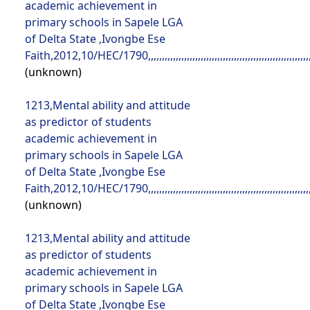
(unknown)
1213,Mental ability and attitude as predictor of students academic achievement in primary schools in Sapele LGA of Delta State ,Ivongbe Ese Faith,2012,10/HEC/1790,,,,,,,,,,,,,,,,,,,,,,,,,,,,,,,,,,,,,,,,,,,,,,,,,,,,,,,,,,,,,,,,,,,,,,,,,,,,,,,,,,,,,,,,,,,,,,,,,,,,,,,,,,,,,,,,,,,,,,,,,,,,,,,,,,,,,,,,,,,,,,,,,,,,,,,,,,,,,,,,,,,,,,,,,,,,,,,,,,,,,,,,,,,,,,,,,,,,,,,,,,,,,,,,,,,,,,,,,,,,,,,,,,,,,,,,,,,,,,,,,,,,,,,,,,,,,,,,,,,,,,,,,,,,,,,,,,,,,,,,,,,,,,,,,,,,,,,,,,,,,,,,,,,,,,,,,,,,,,,,,,,,,,,,,,,,,,,,,,,,,,,,,,,,,,,,,,,,,,,,,,,,,,,,,,,,,,,,,,,,,,,,,,,,,,,,,,,,,,,,,,,,,,,,,,,,,,,,,,,,,,,,,,,,,,,,,,,,,,,,,,,,,,,,,,,,,,,,,,,,,,,,,,,,,,,,,,,,,,,,,,,,,,,,,,,,,,,,,,,,,,,,,,,,,,,,,,,,,,,,,,,,,,,,,,,,,,,,,,,,,,,,,,,,,,,,,,,,,,,,,,,,,,,,,,,,,,,,,,,,,,,,,,,,,,,,,,,,,,,,,,,,,,,,,,,,,,,,,,,,,,,,,,,,,,,,,,,,,,,,,,,,,,,,,,,,,,,,,,,,,,,,,,,,,,,,,,,,,,,,,,,,,,,,,,,,,,,,,,,,,,,,,,,,,,,,,,,,,,,,,,,,,,,,,,,,,,,,,,,,,,,,,,,,,,,,,,,,,,,,,,,,,,,,,,,,,,,,,,,,,,,,,,,,,,,,,,,,,,,,,,,,,,,,,,,,,,,,,,,,,,,,,,,,,,,,,,,,,,,,,,,,,,,,,,,,,,,,,,,,,,,,,,,,,,,,,,,,,,,,,,,,,,,,,,,,,,,,,,,,,,,,,,,,,,,,,,,,,,,,,,,,,,,,,,,,,,,,,,,,,,,,,,,,,,,,,,,,,,,,,,,,,,,,,,,,,,,,,,,,,,,,,,,,,,,,,,,,,,,,,,,,,,,,,,,,,,,,,,,,,,,,,,,,,,,,,,,,,,,,,,,,,,,,,,,,,,,,,,,,,,,,,,,,,,,,,,,,,,,,,,,,,,,,,,,,,,,,,,,,,,,,,,,,,,,,,,,,,,,,,,,,,,,,,,,,,,,,,,,,,,,,,,,,,,,,,,,,,,,,,,,,,,,,,,,,,,,,,,,,,,,,,,,,,,,,,,,,,,,,,,,,,,,,,,,,,,,,,,,,,,,,,,,,,,,,,,,,,,,,,,,,,,,,,,,,,,,,,,,,,,,,,,,,,,,,,,,,,,,,,,,,,,,,,,,,,,,,,,,,,,,,,,,,,,,,,,,,,,,,,,,,,,,,,,,,,,,,,,,,,,,,,,,,,,,,,,,,,,,,,,,,,,,,,,,,,,,,,,,,,,,,,,,,,,,,,,,,,,,,,,,,,,,,,,,,,,,,,,,,,,,,,,,,,,,,,,,,,,,,,,,,,,,,,,,,,,,,,,,,,,,,,,,,,,,,,,,,,,,,,,,,,,,,,,,,,,,,,,,,,,,,,,,,,,,,,,,,,,,,,,,,,,,,,,,,,,,,,,,,,,,,,,,,,,,,,,,,,,,,,,,,,,,,,,,,,,,,,,,,,,,,,,,,,,,,,,,,,,,,,,,,,,,,,,,,,,,,,,,,,,,,,,,,,,,,,,,,,,,,,,,,,,,,,,,,,,,,,,,,,,,,,,,,,,,,,,,,,,,,,,,,,,,,,,,,,,,,,,,,,,,,,,,,,,,,,,,,,,,,,,,,,,,,,,,,,,,,,,,,,,,,,,,,,,,,,,,,,,,,,,,,,,,,,,,,,,,,,,,,,,,,,,,,,,,,,,,,,,,,,,,,,,,,,,,,,,,,,,,,,,,,,,,,,,,,,,,,,,,,,,,,,,,,,,,,,,,,,,,,,,,,,,,,,,,,,,,,,,,,,,,,,,,,,,,,,,,,,,,,,,,,,,,,,,,,,,,,,,,,,,,,,,,,,,,,,,,,,,,,,,,,,,,,,,,,,,,,,,,,,,,,,,,,,,,,,,,,,,,,,,,,,,,,,,,,,,,,,,,,,,,,,,,,,,,,,,,,,,,,,,,,,,,,,,,,,,,,,,,,,,,,,,,,,,,,,,,,,,,,,,,,,,,,,,,,,,,,,,,,,,,,,,,,,,,,,,,,,,,,,,,,,,,,,,,,,,,,,,,,,,,,,,,,,,,,,,,,,,,,,,,,,,,,,,,,,,,,,,,,,,,,,,,,,,,,,,,,,,,,,,,,,,,,,,,,,,,,,,,,,,,,,,,,,,,,,,,,,,,,,,,,,,,,,,,,,,,,,,,,,,,,,,,,,,,,,,,,,,,,,,,,,,,,,,,,,,,,,,,,,,,,,,,,,,,,,,,,,,,,,,,,,,,,,,,,,,,,,,,,,,,,,,,,,,,,,,,,,,,,,,,,,,,,,,,,,,,,,,,,,,,,,,,,,,,,,,,,,,,,,,,,,,,,,,,,,,,,,,,,,,,,,,,,,,,,,,,,,,,,,,,,,,,,,,,,,,,,,,,,,,,,,,,,,,,,,,,,,,,,,,,,,,,,,,,,,,,,,,,,,,,,,,,,,,,,,,,,,,,,,,,,,,,,,,,,,,,,,,,,,,,,,,,,,,,,,,,,,,,,,,,,,,,,,,,,,,,,,,,,,,,,,,,,,,,,,,,,,,,,,,,,,,,,,,,,,,,,,,,,,,,,,,,,,,,,,,,,,,,,,,,,,,,,,,,,,,,,,,,,,,,,,,,,,,,,,,,,,,,,,,,,,,,,,,,,,,,,,,,,,,,,,,,,,,,,,,,,,,,,,,,,,,,,,,,,,,,,,,,,,,,,,,,,,,,,,,,,,,,,,,,,,,,,,,,,,,,,,,,,,,,,,,,,,,,,,,,,,,,,,,,,,,,,,,,,,,,,,,,,,,,,,,,,,,,,,,,,,,,,,,,,,,,,,,,,,,,,,,,,,,,,,,,,,,,,,,,,,,,,,,,,,,,,,,,,,,,,,,,,,,,,,,,,,,,,,,,,,,,,,,,,,,,,,,,,,,,,,,,,,,,,,,,,,,,,,,,,,,,,,,,,,,,,,,,,,,,,,,,,,,,,,,,,,,,,,,,,,,,,,,,,,,,,,,,,,,,,,,,,,,,,,,,,,,,,,,,,,,,,,,,,,,,,,,,,,,,,,,,,,,,,,,,,,,,,,,,,,,,,,,,,,,,,,,,,,,,,,,,,,,,,,,,,,,,,,,,,,,,,,,,,,,,,,,,,,,,,,,,,,,,,,,,,,,,,,,,,,,,,,,,,,,,,,,,,,,,,,,,,,,,,,,,,,,,,,,,,,,,,,,,,,,,,,,,,,,,,,,,,,,,,,,,,,,,,,,,,,,,,,,,,,,,,,,,,,,,,,,,,,,,,,,,,,,,,,,,,,,,,,,,,,,,,,,,,,,,,,,,,,,,,,,,,,,,,,,,,,,,,,,,,,,,,,,,,,,,,,,,,,,,,,,,,,,,,,,,,,,,,,,,,,,,,,,,,,,,,,,,,,,,,,,,,,,,,,,,,,,,,,,,,,,,,,,,,,,,,,,,,,,,,,,,,,,,,,,,,,,,,,,,,,,,,,,,,,,,,,,,,,,,,,,,,,,,,,,,,,,,,,,,,,,,,,,,,,,,,,,,,,,,,,,,,,,,,,,,,,,,,,,,,,,,,,,,,,,,,,,,,,,,,,,,,,,,,,,,,,,,,,,,,,,,,,,,,,,,,,,,,,,,,,,,,,,,,,,,,,,,,,,,,,,,,,,,,,,,,,,,,,,,,,,,,,,,,,,,,,,,,,,,,,,,,,,,,,,,,,,,,,,,,,,,,,,,,,,,,,,,,,,,,,,,,,,,,,,,,,,,,,,,,,,,,,,,,,,,,,,,,,,,,,,,,,,,,,,,,,,,,,,,,,,,,,,,,,,,,,,,,,,,,,,,,,,,,,,,,,,,,,,,,,,,,,,,,,,,,,,,,,,,,,,,,,,,,,,,,,,,,,,,,,,,,,,,,,,,,,,,,,,,,,,,,,,,,,,,,,,,,,,,,,,,,,,,,,,,,,,,,,,,,,,,,,,,,,,,,,,,,,,,,,,,,,,,,,,,,,,,,,,,,,,,,,,,,,,,,,,,,,,,,,,,,,,,,,,,,,,,,,,,,,,,,,,,,,,,,,,,,,,,,,,,,,,,,,,,,,,,,,,,,,,,,,,,,,,,,,,,,,,,,,,,,,,,,,,,,,,,,,,,,,,,,,,,,,,,,,,,,,,,,,,,,,,,,,,,,,,,,,,,,,,,,,,,,,,,,,,,,,,,,,,,,,,,,,,,,,,,,,,,,,,,,,,,,,,,,,,,,,,,,,,,,,,,,,,,,,,,,,,,,,,,,,,,,,,,,,,,,,,,,,,,,,,,,,,,,,,,,,,,,,,,,,,,,,,,,,,,,,,,,,,,,,,,,,,,,,,,,,,,,,,,,,,,,,,,,,,,,,,,,,,,,,,,,,,,,,,,,,,,,,,,,,,,,,,,,,,,,,,,,,,,,,,,,,,,,,,,,,,,,,,,,,,,,,,,,,,,,,,,,,,,,,,,,,,,,,,,,,,,,,,,,,,,,,,,,,,,,,,,,,,,,,,,,,,,,,,,,,,,,,,,,,,,,,,,,,,,,,,,,,,,,,,,,,,,,,,,,,,,,,,,,,,,,,,,,,,,,,,,,,,,,,,,,,,,,,,,,,,,,,,,,,,,,,,,,,,,,,,,,,,,,,,,,,,,,,,,,,,,,,,,,,,,,,,,,,,,,,,,,,,,,,,,,,,,,,,,,,,,,,,,,,,,,,,,,,,,,,,,,,,,,,,,,,,,,,,,,,,,,,,,,,,,,,,,,,,,,,,,,,,,,,,,,,,,,,,,,,,,,,,,,,,,,,,,,,,,,,,,,,,,,,,,,,,,,,,,,,,,,,,,,,,,,,,,,,,,,,,,,,,,,,,,,,,,,,,,,,,,,,,,,,,,,,,,,,,,,,,,,,,,,,,,,,,,,,,,,,,,,,,,,,,,,,,,,,,,,,,,,,,,,,,,,,,,,,,,,,,,,,,,,,,,,,,,,,,,,,,,,,,,,,,,,,,,,,,,,,,,,,,,,,,,,,,,,,,,,,,,,,,,,,,,,,,,,,,,,,,,,,,,,,,,,,,,,,,,,,,,,,,,,,,,,,,,,,,,,,,,,,,,,,,,,,,,,,,,,,,,,,,,,,,,,,,,,,,,,,,,,,,,,,,,,,,,,,,,,,,,,,,,,,,,,,,,,,,,,,,,,,,,,,,,,,,,,,,,,,,,,,,,,,,,,,,,,,,,,,,,,,,,,,,,,,,,,,,,,,,,,,,,,,,,,,,,,,,,,,,,,,,,,,,,,,,,,,,,,,,,,,,,,,,,,,,,,,,,,,,,,,,,,,,,,,,,,,,,,,,,,,,,,,,,,,,,,,,,,,,,,,,,,,,,,,,,,,,,,,,,,,,,,,,,,,,,,,,,,,,,,,,,,,,,,,,,,,,,,,,,,,,,,,,,,,,,,,,,,,,,,,,,,,,,,,,,,,,,,,,,,,,,,,,,,,,,,,,,,,,,,,,,,,,,,,,,,,,,,,,,,,,,,,,,,,,,,,,,,,,,,,,,,,,,,,,,,,,,,,,,,,,,,,,,,,,,,,,,,,,,,,,,,,,,,,,,,,,,,,,,,,,,,,,,,,,,,,,,,,,,,,,,,,,,,,,,,,,,,,,,,,,,,,,,,,,,,,,,,,,,,,,,,,,,,,,,,,,,,,,,,,,,,,,,,,,,,,,,,,,,,,,,,,,,,,,,,,,,,,,,,,,,,,,,,,,,,,,,,,,,,,,,,,,,,,,,,,,,,,,,,,,,,,,,,,,,,,,,,,,,,,,,,,,,,,,,,,,,,,,,,,,,,,,,,,,,,,,,,,,,,,,,,,,,,,,,,,,,,,,,,,,,,,,,,,,,,,,,,,,,,,,,,,,,,,,,,,,,,,,,,,,,,,,,,,,,,,,,,,,,,,,,,,,,,,,,,,,,,,,,,,,,,,,,,,,,,,,,,,,,,,,,,,,,,,,,,,,,,,,,,,,,,,,,,,,,,,,,,,,,,,,,,,,,,,,,,,,,,,,,,,,,,,,,,,,,,,,,,,,,,,,,,,,,,,,,,,,,,,,,,,,,,,,,,,,,,,,,,,,,,,,,,,,,,,,,,,,,,,,,,,,,,,,,,,,,,,,,,,,,,,,,,,,,,,,,,,,,,,,,,,,,,,,,,,,,,,,,,,,,,,,,,,,,,,,,,,,,,,,,,,,,,,,,,,,,,,,,,,,,,,,,,,,,,,,,,,,,,,,,,,,,,,,,,,,,,,,,,,,,,,,,,,,,,,,,,,,,,,,,,,,,,,,,,,,,,,,,,,,,,,,,,,,,,,,,,,,,,,,,,,,,,,,,,,,,,,,,,,,,,,,,,,,,,,,,,,,,,,,,,,,,,,,,,,,,,,,,,,,,,,,,,,,,,,,,,,,,,,,,,,,,,,,,,,,,,,,,,,,,,,,,,,,,,,,,,,,,,,,,,,,,,,,,,,,,,,,,,,,,,,,,,,,,,,,,,,,,,,,,,,,,,,,,,,,,,,,,,,,,,,,,,,,,,,,,,,,,,,,,,,,,,,,,,,,,,,,,,,,,,,,,,,,,,,,,,,,,,,,,,,,,,,,,,,,,,,,,,,,,,,,,,,,,,,,,,,,,,,,,,,,,,,,,,,,,,,,,,,,,,,,,,,,,,,,,,,,,,,,,,,,,,,,,,,,,,,,,,,,,,,,,,,,,,,,,,,,,,,,,,,,,,,,,,,,,,,,,,,,,,,,,,,,,,,,,,,,,,,,,,,,,,,,,,,,,,,,,,,,,,,,,,,,,,,,,,,,,,,,,,,,,,,,,,,,,,,,,,,,,,,,,,,,,,,,,,,,,,,,,,,,,,,,,,,,,,,,,,,,,,,,,,,,,,,,,,,,,,,,,,,,,,,,,,,,,,,,,,,,,,,,,,,,,,,,,,,,,,,,,,,,,,,,,,,,,,,,,,,,,,,,,,,,,,,,,,,,,,,,,,,,,,,,,,,,,,,,,,,,,,,,,,,,,,,,,,,,,,,,,,,,,,,,,,,,,,,,,,,,,,,,,,,,,,,,,,,,,,,,,,,,,,,,,,,,,,,,,,,,,,,,,,,,,,,,,,,,,,,,,,,,,,,,,,,,,,,,,,,,,,,,,,,,,,,,,,,,,,,,,,,,,,,,,,,,,,,,,,,,,,,,,,,,,,,,,,,,,,,,,,,,,,,,,,,,,,,,,,,,,,,,,,,,,,,,,,,,,,,,,,,,,,,,,,,,,,,,,,,,,,,,,,,,,,,,,,,,,,,,,,,,,,,,,,,,,,,,,,,,,,,,,,,,,,,,,,,,,,,,,,,,,,,,,,,,,,,,,,,,,,,,,,,,,,,,,,,,,,,,,,,,,,,,,,,,,,,,,,,,,,,,,,,,,,,,,,,,,,,,,,,,,,,,,,,,,,,,,,,,,,,,,,,,,,,,,,,,,,,,,,,,,,,,,,,,,,,,,,,,,,,,,,,,,,,,,,,,,,,,,,,,,,,,,,,,,,,,,,,,,,,,,,,,,,,,,,,,,,,,,,,,,,,,,,,,,,,,,,,,,,,,,,,,,,,,,,,,,,,,,,,,,,,,,,,,,,,,,,,,,,,,,,,,,,,,,,,,,,,,,,,,,,,,,,,,,,,,,,,,,,,,,,,,,,,,,,,,,,,,,,,,,,,,,,,,,,,,,,,,,,,,,,,,,,,,,,,,,,,,,,,,,,,,,,,,,,,,,,,,,,,,,,,,,,,,,,,,,,,,,,,,,,,,,,,,,,,,,,,,,,,,,,,,,,,,,,,,,,,,,,,,,,,,,,,,,,,,,,,,,,,,,,,,,,,,,,,,,,,,,,,,,,,,,,,,,,,,,,,,,,,,,,,,,,,,,,,,,,,,,,,,,,,,,,,,,,,,,,,,,,,,,,,,,,,,,,,,,,,,,,,,,,,,,,,,,,,,,,,,,,,,,,,,,,,,,,,,,,,,,,,,,,,,,,,,,,,,,,,,,,,,,,,,,,,,,,,,,,,,,,,,,,,,,,,,,,,,,,,,,,,,,,,,,,,,,,,,,,,,,,,,,,,,,,,,,,,,,,,,,,,,,,,,,,,,,,,,,,,,,,,,,,,,,,,,,,,,,,,,,,,,,,,,,,,,,,,,,,,,,,,,,,,,,,,,,,,,,,,,,,,,,,,,,,,,,,,,,,,,,,,,,,,,,,,,,,,,,,,,,,,,,,,,,,,,,,,,,,,,,,,,,,,,,,,,,,,,,,,,,,,,,,,,,,,,,,,,,,,,,,,,,,,,,,,,,,,,,,,,,,,,,,,,,,,,,,,,,,,,,,,,,,,,,,,,,,,,,,,,,,,,,,,,,,,,,,,,,,,,,,,,,,,,,,,,,,,,,,,,,,,,,,,,,,,,,,,,,,,,,,,,,,,,,,,,,,,,,,,,,,,,,,,,,,,,,,,,,,,,,,,,,,,,,,,,,,,,,,,,,,,,,,,,,,,,,,,,,,,,,,,,,,,,,,,,,,,,,,,,,,,,,,,,,,,,,,,,,,,,,,,,,,,,,,,,,,,,,,,,,,,,,,,,,,,,,,,,,,,,,,,,,,,,,,,,,,,,,,,,,,,,,,,,,,,,,,,,,,,,,,,,,,,,,,,,,,,,,,,,,,,,,,,,,,,,,,,,,,,,,,,,,,,,,,,,,,,,,,,,,,,,,,,,,,,,,,,,,,,,,,,,,,,,,,,,,,,,,,,,,,,,,,,,,,,,,,,,,,,,,,,,,,,,,,,,,,,,,,,,,,,,,,,,,,,,,,,,,,,,,,,,,,,,,,,,,,,,,,,,,,,,,,,,,,,,,,,,,,,,,,,,,,,,,,,,,,,,,,,,,,,,,,,,,,,,,,,,,,,,,,,,,,,,,,,,,,,,,,,,,,,,,,,,,,,,,,,,,,,,,,,,,,,,,,,,,,,,,,,,,,,,,,,,,,,,,,,,,,,,,,,,,,,,,,,,,,,,,,,,,,,,,,,,,,,,,,,,,,,,,,,,,,,,,,,,,,,,,,,,,,,,,,,,,,,,,,,,,,,,,,,,,,,,,,,,,,,,,,,,,,,,,,,,,,,,,,,,,,,,,,,,,,,,,,,,,,,,,,,,,,,,,,,,,,,,,,,,,,,,,,,,,,,,,,,,,,,,,,,,,,,,,,,,,,,,,,,,,,,,,,,,,,,,,,,,,,,,,,,,,,,,,,,,,,,,,,,,,,,,,,,,,,,,,,,,,,,,,,,,,,,,,,,,,,,,,,,,,,,,,,,,,,,,,,,,,,,,,,,,,,,,,,,,,,,,,,,,,,,,,,,,,,,,,,,,,,,,,,,,,,,,,,,,,,,,,,,,,,,,,,,,,,,,,,,,,,,,,,,,,,,,,,,,,,,,,,,,,,,,,,,,,,,,,,,,,,,,,,,,,,,,,,,,,,,,,,,,,,,,,,,,,,,,,,,,,,,,,,,,,,,,,,,,,,,,,,,,,,,,,,,,,,,,,,,,,,,,,,,,,,,,,,,,,,,,,,,,,,,,,,,,,,,,,,,,,,,,,,,,,,,,,,,,,,,,,,,,,,,,,,,,,,,,,,,,,,,,,,,,,,,,,,,,,,,,,,,,,,,,,,,,,,,,,,,,,,,,,,,,,,,,,,,,,,,,,,,,,,,,,,,,,,,,,,,,,,,,,,,,,,,,,,,,,,,,,,,,,,,,,,,,,,,,,,,,,,,,,,,,,,,,,,,,,,,,,,,,,,,,,,,,,,,,,,,,,,,,,,,,,,,,,,,,,,,,,,,,,,,,,,,,,,,,,,,,,,,,,,,,,,,,,,,,,,,,,,,,,,,,,,,,,,,,,,,,,,,,,,,,,,,,,,,,,,,,,,,,,,,,,,,,,,,,,,,,,,,,,,,,,,,,,,,,,,,,,,,,,,,,,,,,,,,,,,,,,,,,,,,,,,,,,,,,,,,,,,,,,,,,,,,,,,,,,,,,,,,,,,,,,,,,,,,,,,,,,,,,,,,,,,,,,,,,,,,,,,,,,,,,,,,,,,,,,,,,,,,,,,,,,,,,,,,,,,,,,,,,,,,,,,,,,,,,,,,,,,,,,,,,,,,,,,,,,,,,,,,,,,,,,,,,,,,,,,,,,,,,,,,,,,,,,,,,,,,,,,,,,,,,,,,,,,,,,,,,,,,,,,,,,,,,,,,,,,,,,,,,,,,,,,,,,,,,,,,,,,,,,,,,,,,,,,,,,,,,,,,,,,,,,,,,,,,,,,,,,,,,,,,,,,,,,,,,,,,,,,,,,,,,,,,,,,,,,,,,,,,,,,,,,,,,,,,,,,,,,,,,,,,,,,,,,,,,,,,,,,,,,,,,,,,,,,,,,,,,,,,,,,,,,,,,,,,,,,,,,,,,,,,,,,,,,,,,,,,,,,,,,,,,,,,,,,,,,,,,,,,,
(unknown)
1213,Mental ability and attitude as predictor of students academic achievement in primary schools in Sapele LGA of Delta State ,Ivongbe Ese Faith,2012,10/HEC/1790,,,,,,,,,,,,,,,,,,,,,,,,,,,,,,,,,,,,,,,,,,,,,,,,,,,,,,,,,,,,,,,,,,,,,,,,,,,,,,,,,,,,,,,,,,,,,,,,,,,,,,,,,,,,,,,,,,,,,,,,,,,,,,,,,,,,,,,,,,,,,,,,,,,,,,,,,,,,,,,,,,,,,,,,,,,,,,,,,,,,,,,,,,,,,,,,,,,,,,,,,,,,,,,,,,,,,,,,,,,,,,,,,,,,,,,,,,,,,,,,,,,,,,,,,,,,,,,,,,,,,,,,,,,,,,,,,,,,,,,,,,,,,,,,,,,,,,,,,,,,,,,,,,,,,,,,,,,,,,,,,,,,,,,,,,,,,,,,,,,,,,,,,,,,,,,,,,,,,,,,,,,,,,,,,,,,,,,,,,,,,,,,,,,,,,,,,,,,,,,,,,,,,,,,,,,,,,,,,,,,,,,,,,,,,,,,,,,,,,,,,,,,,,,,,,,,,,,,,,,,,,,,,,,,,,,,,,,,,,,,,,,,,,,,,,,,,,,,,,,,,,,,,,,,,,,,,,,,,,,,,,,,,,,,,,,,,,,,,,,,,,,,,,,,,,,,,,,,,,,,,,,,,,,,,,,,,,,,,,,,,,,,,,,,,,,,,,,,,,,,,,,,,,,,,,,,,,,,,,,,,,,,,,,,,,,,,,,,,,,,,,,,,,,,,,,,,,,,,,,,,,,,,,,,,,,,,,,,,,,,,,,,,,,,,,,,,,,,,,,,,,,,,,,,,,,,,,,,,,,,,,,,,,,,,,,,,,,,,,,,,,,,,,,,,,,,,,,,,,,,,,,,,,,,,,,,,,,,,,,,,,,,,,,,,,,,,,,,,,,,,,,,,,,,,,,,,,,,,,,,,,,,,,,,,,,,,,,,,,,,,,,,,,,,,,,,,,,,,,,,,,,,,,,,,,,,,,,,,,,,,,,,,,,,,,,,,,,,,,,,,,,,,,,,,,,,,,,,,,,,,,,,,,,,,,,,,,,,,,,,,,,,,,,,,,,,,,,,,,,,,,,,,,,,,,,,,,,,,,,,,,,,,,,,,,,,,,,,,,,,,,,,,,,,,,,,,,,,,,,,,,,,,,,,,,,,,,,,,,,,,,,,,,,,,,,,,,,,,,,,,,,,,,,,,,,,,,,,,,,,,,,,,,,,,,,,,,,,,,,,,,,,,,,,,,,,,,,,,,,,,,,,,,,,,,,,,,,,,,,,,,,,,,,,,,,,,,,,,,,,,,,,,,,,,,,,,,,,,,,,,,,,,,,,,,,,,,,,,,,,,,,,,,,,,,,,,,,,,,,,,,,,,,,,,,,,,,,,,,,,,,,,,,,,,,,,,,,,,,,,,,,,,,,,,,,,,,,,,,,,,,,,,,,,,,,,,,,,,,,,,,,,,,,,,,,,,,,,,,,,,,,,,,,,,,,,,,,,,,,,,,,,,,,,,,,,,,,,,,,,,,,,,,,,,,,,,,,,,,,,,,,,,,,,,,,,,,,,,,,,,,,,,,,,,,,,,,,,,,,,,,,,,,,,,,,,,,,,,,,,,,,,,,,,,,,,,,,,,,,,,,,,,,,,,,,,,,,,,,,,,,,,,,,,,,,,,,,,,,,,,,,,,,,,,,,,,,,,,,,,,,,,,,,,,,,,,,,,,,,,,,,,,,,,,,,,,,,,,,,,,,,,,,,,,,,,,,,,,,,,,,,,,,,,,,,,,,,,,,,,,,,,,,,,,,,,,,,,,,,,,,,,,,,,,,,,,,,,,,,,,,,,,,,,,,,,,,,,,,,,,,,,,,,,,,,,,,,,,,,,,,,,,,,,,,,,,,,,,,,,,,,,,,,,,,,,,,,,,,,,,,,,,,,,,,,,,,,,,,,,,,,,,,,,,,,,,,,,,,,,,,,,,,,,,,,,,,,,,,,,,,,,,,,,,,,,,,,,,,,,,,,,,,,,,,,,,,,,,,,,,,,,,,,,,,,,,,,,,,,,,,,,,,,,,,,,,,,,,,,,,,,,,,,,,,,,,,,,,,,,,,,,,,,,,,,,,,,,,,,,,,,,,,,,,,,,,,,,,,,,,,,,,,,,,,,,,,,,,,,,,,,,,,,,,,,,,,,,,,,,,,,,,,,,,,,,,,,,,,,,,,,,,,,,,,,,,,,,,,,,,,,,,,,,,,,,,,,,,,,,,,,,,,,,,,,,,,,,,,,,,,,,,,,,,,,,,,,,,,,,,,,,,,,,,,,,,,,,,,,,,,,,,,,,,,,,,,,,,,,,,,,,,,,,,,,,,,,,,,,,,,,,,,,,,,,,,,,,,,,,,,,,,,,,,,,,,,,,,,,,,,,,,,,,,,,,,,,,,,,,,,,,,,,,,,,,,,,,,,,,,,,,,,,,,,,,,,,,,,,,,,,,,,,,,,,,,,,,,,,,,,,,,,,,,,,,,,,,,,,,,,,,,,,,,,,,,,,,,,,,,,,,,,,,,,,,,,,,,,,,,,,,,,,,,,,,,,,,,,,,,,,,,,,,,,,,,,,,,,,,,,,,,,,,,,,,,,,,,,,,,,,,,,,,,,,,,,,,,,,,,,,,,,,,,,,,,,,,,,,,,,,,,,,,,,,,,,,,,,,,,,,,,,,,,,,,,,,,,,,,,,,,,,,,,,,,,,,,,,,,,,,,,,,,,,,,,,,,,,,,,,,,,,,,,,,,,,,,,,,,,,,,,,,,,,,,,,,,,,,,,,,,,,,,,,,,,,,,,,,,,,,,,,,,,,,,,,,,,,,,,,,,,,,,,,,,,,,,,,,,,,,,,,,,,,,,,,,,,,,,,,,,,,,,,,,,,,,,,,,,,,,,,,,,,,,,,,,,,,,,,,,,,,,,,,,,,,,,,,,,,,,,,,,,,,,,,,,,,,,,,,,,,,,,,,,,,,,,,,,,,,,,,,,,,,,,,,,,,,,,,,,,,,,,,,,,,,,,,,,,,,,,,,,,,,,,,,,,,,,,,,,,,,,,,,,,,,,,,,,,,,,,,,,,,,,,,,,,,,,,,,,,,,,,,,,,,,,,,,,,,,,,,,,,,,,,,,,,,,,,,,,,,,,,,,,,,,,,,,,,,,,,,,,,,,,,,,,,,,,,,,,,,,,,,,,,,,,,,,,,,,,,,,,,,,,,,,,,,,,,,,,,,,,,,,,,,,,,,,,,,,,,,,,,,,,,,,,,,,,,,,,,,,,,,,,,,,,,,,,,,,,,,,,,,,,,,,,,,,,,,,,,,,,,,,,,,,,,,,,,,,,,,,,,,,,,,,,,,,,,,,,,,,,,,,,,,,,,,,,,,,,,,,,,,,,,,,,,,,,,,,,,,,,,,,,,,,,,,,,,,,,,,,,,,,,,,,,,,,,,,,,,,,,,,,,,,,,,,,,,,,,,,,,,,,,,,,,,,,,,,,,,,,,,,,,,,,,,,,,,,,,,,,,,,,,,,,,,,,,,,,,,,,,,,,,,,,,,,,,,,,,,,,,,,,,,,,,,,,,,,,,,,,,,,,,,,,,,,,,,,,,,,,,,,,,,,,,,,,,,,,,,,,,,,,,,,,,,,,,,,,,,,,,,,,,,,,,,,,,,,,,,,,,,,,,,,,,,,,,,,,,,,,,,,,,,,,,,,,,,,,,,,,,,,,,,,,,,,,,,,,,,,,,,,,,,,,,,,,,,,,,,,,,,,,,,,,,,,,,,,,,,,,,,,,,,,,,,,,,,,,,,,,,,,,,,,,,,,,,,,,,,,,,,,,,,,,,,,,,,,,,,,,,,,,,,,,,,,,,,,,,,,,,,,,,,,,,,,,,,,,,,,,,,,,,,,,,,,,,,,,,,,,,,,,,,,,,,,,,,,,,,,,,,,,,,,,,,,,,,,,,,,,,,,,,,,,,,,,,,,,,,,,,,,,,,,,,,,,,,,,,,,,,,,,,,,,,,,,,,,,,,,,,,,,,,,,,,,,,,,,,,,,,,,,,,,,,,,,,,,,,,,,,,,,,,,,,,,,,,,,,,,,,,,,,,,,,,,,,,,,,,,,,,,,,,,,,,,,,,,,,,,,,,,,,,,,,,,,,,,,,,,,,,,,,,,,,,,,,,,,,,,,,,,,,,,,,,,,,,,,,,,,,,,,,,,,,,,,,,,,,,,,,,,,,,,,,,,,,,,,,,,,,,,,,,,,,,,,,,,,,,,,,,,,,,,,,,,,,,,,,,,,,,,,,,,,,,,,,,,,,,,,,,,,,,,,,,,,,,,,,,,,,,,,,,,,,,,,,,,,,,,,,,,,,,,,,,,,,,,,,,,,,,,,,,,,,,,,,,,,,,,,,,,,,,,,,,,,,,,,,,,,,,,,,,,,,,,,,,,,,,,,,,,,,,,,,,,,,,,,,,,,,,,,,,,,,,,,,,,,,,,,,,,,,,,,,,,,,,,,,,,,,,,,,,,,,,,,,,,,,,,,,,,,,,,,,,,,,,,,,,,,,,,,,,,,,,,,,,,,,,,,,,,,,,,,,,,,,,,,,,,,,,,,,,,,,,,,,,,,,,,,,,,,,,,,,,,,,,,,,,,,,,,,,,,,,,,,,,,,,,,,,,,,,,,,,,,,,,,,,,,,,,,,,,,,,,,,,,,,,,,,,,,,,,,,,,,,,,,,,,,,,,,,,,,,,,,,,,,,,,,,,,,,,,,,,,,,,,,,,,,,,,,,,,,,,,,,,,,,,,,,,,,,,,,,,,,,,,,,,,,,,,,,,,,,,,,,,,,,,,,,,,,,,,,,,,,,,,,,,,,,,,,,,,,,,,,,,,,,,,,,,,,,,,,,,,,,,,,,,,,,,,,,,,,,,,,,,,,,,,,,,,,,,,,,,,,,,,,,,,,,,,,,,,,,,,,,,,,,,,,,,,,,,,,,,,,,,,,,,,,,,,,,,,,,,,,,,,,,,,,,,,,,,,,,,,,,,,,,,,,,,,,,,,,,,,,,,,,,,,,,,,,,,,,,,,,,,,,,,,,,,,,,,,,,,,,,,,,,,,,,,,,,,,,,,,,,,,,,,,,,,,,,,,,,,,,,,,,,,,,,,,,,,,,,,,,,,,,,,,,,,,,,,,,,,,,,,,,,,,,,,,,,,,,,,,,,,,,,,,,,,,,,,,,,,,,,,,,,,,,,,,,,,,,,,,,,,,,,,,,,,,,,,,,,,,,,,,,,,,,,,,,,,,,,,,,,,,,,,,,,,,,,,,,,,,,,,,,,,,,,,,,,,,,,,,,,,,,,,,,,,,,,,,,,,,,,,,,,,,,,,,,,,,,,,,,,,,,,,,,,,,,,,,,,,,,,,,,,,,,,,,,,,,,,,,,,,,,,,,,,,,,,,,,,,,,,,,,,,,,,,,,,,,,,,,,,,,,,,,,,,,,,,,,,,,,,,,,,,,,,,,,,,,,,,,,,,,,,,,,,,,,,,,,,,,,,,,,,,,,,,,,,,,,,,,,,,,,,,,,,,,,,,,,,,,,,,,,,,,,,,,,,,,,,,,,,,,,,,,,,,,,,,,,,,,,,,,,,,,,,,,,,,,,,,,,,,,,,,,,,,,,,,,,,,,,,,,,,,,,,,,,,,,,,,,,,,,,,,,,,,,,,,,,,,,,,,,,,,,,,,,,,,,,,,,,,,,,,,,,,,,,,,,,,,,,,,,,,,,,,,,,,,,,,,,,,,,,,,,,,,,,,,,,,,,,,,,,,,,,,,,,,,,,,,,,,,,,,,,,,,,,,,,,,,,,,,,,,,,,,,,,,,,,,,,,,,,,,,,,,,,,,,,,,,,,,,,,,,,,,,,,,,,,,,,,,,,,,,,,,,,,,,,,,,,,,,,,,,,,,,,,,,,,,,,,,,,,,,,,,,,,,,,,,,,,,,,,,,,,,,,,,,,,,,,,,,,,,,,,,,,,,,,,,,,,,,,,,,,,,,,,,,,,,,,,,,,,,,,,,,,,,,,,,,,,,,,,,,,,,,,,,,,,,,,,,,,,,,,,,,,,,,,,,,,,,,,,,,,,,,,,,,,,,,,,,,,,,,,,,,,,,,,,,,,,,,,,,,,,,,,,,,,,,,,,,,,,,,,,,,,,,,,,,,,,,,,,,,,,,,,,,,,,,,,,,,,,,,,,,,,,,,,,,,,,,,,,,,,,,,,,,,,,,,,,,,,,,,,,,,,,,,,,,,,,,,,,,,,,,,,,,,,,,,,,,,,,,,,,,,,,,,,,,,,,,,,,,,,,,,,,,,,,,,,,,,,,,,,,,,,,,,,,,,,,,,,,,,,,,,,,,,,,,,,,,,,,,,,,,,,,,,,,,,,,,,,,,,,,,,,,,,,,,,,,,,,,,,,,,,,,,,,,,,,,,,,,,,,,,,,,,,,,,,,,,,,,,,,,,,,,,,,,,,,,,,,,,,,,,,,,,,,,,,,,,,,,,,,,,,,,,,,,,,,,,,,,,,,,,,,,,,,,,,,,,,,,,,,,,,,,,,,,,,,,,,,,,,,,,,,,,,,,,,,,,,,,,,,,,,,,,,,,,,,,,,,,,,,,,,,,,,,,,,,,,,,,,,,,,,,,,,,,,,,,,,,,,,,,,,,,,,,,,,,,,,,,,,,,,,,,,,,,,,,,,,,,,,,,,,,,,,,,,,,,,,,,,,,,,,,,,,,,,,,,,,,,,,,,,,,,,,,,,,,,,,,,,,,,,,,,,,,,,,,,,,,,,,,,,,,,,,,,,,,,,,,,,,,,,,,,,,,,,,,,,,,,,,,,,,,,,,,,,,,,,,,,,,,,,,,,,,,,,,,,,,,,,,,,,,,,,,,,,,,,,,,,,,,,,,,,,,,,,,,,,,,,,,,,,,,,,,,,,,,,,,,,,,,,,,,,,,,,,,,,,,,,,,,,,,,,,,,,,,,,,,,,,,,,,,,,,,,,,,,,,,,,,,,,,,,,,,,,,,,,,,,,,,,,,,,,,,,,,,,,,,,,,,,,,,,,,,,,,,,,,,,,,,,,,,,,,,,,,,,,,,,,,,,,,,,,,,,,,,,,,,,,,,,,,,,,,,,,,,,,,,,,,,,,,,,,,,,,,,,,,,,,,,,,,,,,,,,,,,,,,,,,,,,,,,,,,,,,,,,,,,,,,,,,,,,,,,,,,,,,,,,,,,,,,,,,,,,,,,,,,,,,,,,,,,,,,,,,,,,,,,,,,,,,,,,,,,,,,,,,,,,,,,,,,,,,,,,,,,,,,,,,,,,,,,,,,,,,,,,,,,,,,,,,,,,,,,,,,,,,,,,,,,,,,,,,,,,,,,,,,,,,,,,,,,,,,,,,,,,,,,,,,,,,,,,,,,,,,,,,,,,,,,,,,,,,,,,,,,,,,,,,,,,,,,,,,,,,,,,,,,,,,,,,,,,,,,,,,,,,,,,,,,,,,,,,,,,,,,,,,,,,,,,,,,,,,,,,,,,,,,,,,,,,,,,,,,,,,,,,,,,,,,,,,,,,,,,,,,,,,,,,,,,,,,,,,,,,,,,,,,,,,,,,,,,,,,,,,,,,,,,,,,,,,,,,,,,,,,,,,,,,,,,,,,,,,,,,,,,,,,,,,,,,,,,,,,,,,,,,,,,,,,,,,,,,,,,,,,,,,,,,,,,,,,,,,,,,,,,,,,,,,,,,,,,,,,,,,,,,,,,,,,,,,,,,,,,,,,,,,,,,,,,,,,,,,,,,,,,,,,,,,,,,,,,,,,,,,,,,,,,,,,,,,,,,,,,,,,,,,,,,,,,,,,,,,,,,,,,,,,,,,,,,,,,,,,,,,,,,,,,,,,,,,,,,,,,,,,,,,,,,,,,,,,,,,,,,,,,,,,,,,,,,,,,,,,,,,,,,,,,,,,,,,,,,,,,,,,,,,,,,,,,,,,,,,,,,,,,,,,,,,,,,,,,,,,,,,,,,,,,,,,,,,,,,,,,,,,,,,,,,,,,,,,,,,,,,,,,,,,,,,,,,,,,,,,,,,,,,,,,,,,,,,,,,,,,,,,,,,,,,,,,,,,,,,,,,,,,,,,,,,,,,,,,,,,,,,,,,,,,,,,,,,,,,,,,,,,,,,,,,,,,,,,,,,,,,,,,,,,,,,,,,,,,,,,,,,,,,,,,,,,,,,,,,,,,,,,,,,,,,,,,,,,,,,,,,,,,,,,,,,,,,,,,,,,,,,,,,,,,,,,,,,,,,,,,,,,,,,,,,,,,,,,,,,,,,,,,,,,,,,,,,,,,,,,,,,,,,,,,,,,,,,,,,,,,,,,,,,,,,,,,,,,,,,,,,,,,,,,,,,,,,,,,,,,,,,,,,,,,,,,,,,,,,,,,,,,,,,,,,,,,,,,,,,,,,,,,,,,,,,,,,,,,,,,,,,,,,,,,,,,,,,,,,,,,,,,,,,,,,,,,,,,,,,,,,,,,,,,,,,,,,,,,,,,,,,,,,,,,,,,,,,,,,,,,,,,,,,,,,,,,,,,,,,,,,,,,,,,,,,,,,,,,,,,,,,,,,,,,,,,,,,,,,,,,,,,,,,,,,,,,,,,,,,,,,,,,,,,,,,,,,,,,,,,,,,,,,,,,,,,,,,,,,,,,,,,,,,,,,,,,,,,,,,,,,,,,,,,,,,,,,,,,,,,,,,,,,,,,,,,,,,,,,,,,,,,,,,,,,,,,,,,,,,,,,,,,,,,,,,,,,,,,,,,,,,,,,,,,,,,,,,,,,,,,,,,,,,,,,,,,,,,,,,,,,,,,,,,,,,,,,,,,,,,,,,,,,,,,,,,,,,,,,,,,,,,,,,,,,,,,,,,,,,,,,,,,,,,,,,,,,,,,,,,,,,,,,,,,,,,,,,,,,,,,,,,,,,,,,,,,,,,,,,,,,,,,,,,,,,,,,,,,,,,,,,,,,,,,,,,,,,,,,,,,,,,,,,,,,,,,,,,,,,,,,,,,,,,,,,,,,,,,,,,,,,,,,,,,,,,,,,,,,,,,,,,,,,,,,,,,,,,,,,,,,,,,,,,,,,,,,,,,,,,,,,,,,,,,,,,,,,,,,,,,,,,,,,,,,,,,,,,,,,,,,,,,,,,,,,,,,,,,,,,,,,,,,,,,,,,,,,,,,,,,,,,,,,,,,,,,,,,,,,,,,,,,,,,,,,,,,,,,,,,,,,,,,,,,,,,,,,,,,,,,,,,,,,,,,,,,,,,,,,,,,,,,,,,,,,,,,,,,,,,,,,,,,,,,,,,,,,,,,,,,,,,,,,,,,,,,,,,,,,,,,,,,,,,,,,,,,,,,,,,,,,,,,,,,,,,,,,,,,,,,,,,,,,,,,,,,,,,,,,,,,,,,,,,,,,,,,,,,,,,,,,,,,,,,,,,,,,,,,,,,,,,,,,,,,,,,,,,,,,,,,,,,,,,,,,,,,,,,,,,,,,,,,,,,,,,,,,,,,,,,,,,,,,,,,,,,,,,,,,,,,,,,,,,,,,,,,,,,,,,,,,,,,,,,,,,,,,,,,,,,,,,,,,,,,,,,,,,,,,,,,,,,,,,,,,,,,,,,,,,,,,,,,,,,,,,,,,,,,,,,,,,,,,,,,,,,,,,,,,,,,,,,,,,,,,,,,,,,,,,,,,,,,,,,,,,,,,,,,,,,,,,,,,,,,,,,,,,,,,,,,,,,,,,,,,,,,,,,,,,,,,,,,,,,,,,,,,,,,,,,,,,,,,,,,,,,,,,,,,,,,,,,,,,,,,,,,,,,,,,,,,,,,,,,,,,,,,,,,,,,,,,,,,,,,,,,,,,,,,,,,,,,,,,,,,,,,,,,,,,,,,,,,,,,,,,,,,,,,,,,,,,,,,,,,,,,,,,,,,,,,,,,,,,,,,,,,,,,,,,,,,,,,,,,,,,,,,,,,,,,,,,,,,,,,,,,,,,,,,,,,,,,,,,,,,,,,,,,,,,,,,,,,,,,,,,,,,,,,,,,,,,,,,,,,,,,,,,,,,,,,,,,,,,,,,,,,,,,,,,,,,,,,,,,,,,,,,,,,,,,,,,,,,,,,,,,,,,,,,,,,,,,,,,,,,,,,,,,,,,,,,,,,,,,,,,,,,,,,,,,,,,,,,,,,,,,,,,,,,,,,,,,,,,,,,,,,,,,,,,,,,,,,,,,,,,,,,,,,,,,,,,,,,,,,,,,,,,,,,,,,,,,,,,,,,,,,,,,,,,,,,,,,,,,,,,,,,,,,,,,,,,,,,,,,,,,,,,,,,,,,,,,,,,,,,,,,,,,,,,,,,,,,,,,,,,,,,,,,,,,,,,,,,,,,,,,,,,,,,,,,,,,,,,,,,,,,,,,,,,,,,,,,,,,,,,,,,,,,,,,,,,,,,,,,,,,,,,,,,,,,,,,,,,,,,,,,,,,,,,,,,,,,,,,,,,,,,,,,,,,,,,,,,,,,,,,,,,,,,,,,,,,,,,,,,,,,,,,,,,,,,,,,,,,,,,,,,,,,,,,,,,,,,,,,,,,,,,,,,,,,,,,,,,,,,,,,,,,,,,,,,,,,,,,,,,,,,,,,,,,,,,,,,,,,,,,,,,,,,,,,,,,,,,,,,,,,,,,,,,,,,,,,,,,,,,,,,,,,,,,,,,,,,,,,,,,,,,,,,,,,,,,,,,,,,,,,,,,,,,,,,,,,,,,,,,,,,,,,,,,,,,,,,