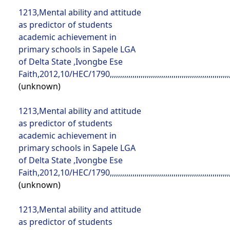
1213,Mental ability and attitude as predictor of students academic achievement in primary schools in Sapele LGA of Delta State ,Ivongbe Ese Faith,2012,10/HEC/1790,,,,,,,,,,,,,,,,,,,,,,,,,,,,,,,,,,,,,,,,,,,,,,,,,,,,,,,,,,,,,,,,,,,,,,,,,,,,,,,,,,,,,,,,,,,,,,,,,,,,,,,,,,,,,,,,,,,,,,,,,,,,,,,,,,,,,,,,,,,,,,,,,,,,,,,,,,,,,,,,,,,,,,,,,,,,,,,,,,,,,,,,,,,,,,,,,,,,,,,,,,,,,,,,,,,,,,,,,,,,,,,,,,,,,,,,,,,,,,,,,,,,,,,,,,,,,,,,,,,,,,,,,,,,,,,,,,,,,,,,,,,,,,,,,,,,,,,,,,,,,,,,,,,,,,,,,,,,,,,,,,,,,,,,,,,,,,,,,,,,,,,,,,,,,,,,,,,,,,,,,,,,,,,,,,,,,,,,,,,,,,,,,,,,,,,,,,,,,,,,,,,,,,,,,,,,,,,,,,,,,,,,,,,,,,,,,,,,,,,,,,,,,,,,,,,,,,,,,,,,,,,,,,,,,,,,,,,,,,,,,,,,,,,,,,,,,,,,,,,,,,,,,,,,,,,,,,,,,,,,,,,,,,,,,,,,,,,,,,,,,,,,,,,,,,,,,,,,,,,,,,,,,,,,,,,,,,,,,,,,,,,,,,,,,,,,,,,,,,,,,,,,,,,,,,,,,,,,,,,,,,,,,,,,,,,,,,,,,,,,,,,,,,,,,,,,,,,,,,,,,,,,,,,,,,,,,,,,,,,,,,,,,,,,,,,,,,,,,,,,,,,,,,,,,,,,,,,,,,,,,,,,,,,,,,,,,,,,,,,,,,,,,,,,,,,,,,,,,,,,,,,,,,,,,,,,,,,,,,,,,,,,,,,,,,,,,,,,,,,,,,,,,,,,,,,,,,,,,,,,,,,,,,,,,,,,,,,,,,,,,,,,,,,,,,,,,,,,,,,,,,,,,,,,,,,,,,,,,,,,,,,,,,,,,,,,,,,,,,,,,,,,,,,,,,,,,,,,,,,,,,,,,,,,,,,,,,,,,,,,,,,,,,,,,,,,,,,,,,,,,,,,,,,,,,,,,,,,,,,,,,,,,,,,,,,,,,,,,,,,,,,,,,,,,,,,,,,,,,,,,,,,,,,,,,,,,,,,,,,,,,,,,,,,,,,,,,,,,,,,,,,,,,,,,,,,,,,,,,,,,,,,,,,,,,,,,,,,,,,,,,,,,,,,,,,,,,,,,,,,,,,,,,,,,,,,,,,,,,,,,,,,,,,,,,,,,,,,,,,,,,,,,,,,,,,,,,,,,,,,,,,,,,,,,,,,,,,,,,,,,,,,,,,,,,,,,,,,,,,,,,,,,,,,,,,,,,,,,,,,,,,,,,,,,,,,,,,,,,,,,,,,,,,,,,,,,,,,,,,,,,,,,,,,,,,,,,,,,,,,,,,,,,,,,,,,,,,,,,,,,,,,,,,,,,,,,,,,,,,,,,,,,,,,,,,,,,,,,,,,,,,,,,,,,,,,,,,,,,,,,,,,,,,,,,,,,,,,,,,,,,,,,,,,,,,,,,,,,,,,,,,,,,,,,,,,,,,,,,,,,,,,,,,,,,,,,,,,,,,,,,,,,,,,,,,,,,,,,,,,,,,,,,,,,,,,,,,,,,,,,,,,,,,,,,,,,,,,,,,,,,,,,,,,,,,,,,,,,,,,,,,,,,,,,,,,,,,,,,,,,,,,,,,,,,,,,,,,,,,,,,,,,,,,,,,,,,,,,,,,,,,,,,,,,,,,,,,,,,,,,,,,,,,,,,,,,,,,,,,,,,,,,,,,,,,,,,,,,,,,,,,,,,,,,,,,,,,,,,,,,,,,,,,,,,,,,,,,,,,,,,,,,,,,,,,,,,,,,,,,,,,,,,,,,,,,,,,,,,,,,,,,,,,,,,,,,,,,,,,,,,,,,,,,,,,,,,,,,,,,,,,,,,,,,,,,,,,,,,,,,,,,,,,,,,,,,,,,,,,,,,,,,,,,,,,,,,,,,,,,,,,,,,,,,,,,,,,,,,,,,,,,,,,,,,,,,,,,,,,,,,,,,,,,,,,,,,,,,,,,,,,,,,,,,,,,,,,,,,,,,,,,,,,,,,,,,,,,,,,,,,,,,,,,,,,,,,,,,,,,,,,,,,,,,,,,,,,,,,,,,,,,,,,,,,,,,,,,,,,,,,,,,,,,,,,,,,,,,,,,,,,,,,,,,,,,,,,,,,,,,,,,,,,,,,,,,,,,,,,,,,,,,,,,,,,,,,,,,,,,,,,,,,,,,,,,,,,,,,,,,,,,,,,,,,,,,,,,,,,,,,,,,,,,,,,,,,,,,,,,,,,,,,,,,,,,,,,,,,,,,,,,,,,,,,,,,,,,,,,,,,,,,,,,,,,,,,,,,,,,,,,,,,,,,,,,,,,,,,,,,,,,,,,,,,,,,,,,,,,,,,,,,,,,,,,,,,,,,,,,,,,,,,,,,,,,,,,,,,,,,,,,,,,,,,,,,,,,,,,,,,,,,,,,,,,,,,,,,,,,,,,,,,,,,,,,,,,,,,,,,,,,,,,,,,,,,,,,,,,,,,,,,,,,,,,,,,,,,,,,,,,,,,,,,,,,,,,,,,,,,,,,,,,,,,,,,,,,,,,,,,,,,,,,,,,,,,,,,,,,,,,,,,,,,,,,,,,,,,,,,,,,,,,,,,,,,,,,,,,,,,,,,,,,,,,,,,,,,,,,,,,,,,,,,,,,,,,,,,,,,,,,,,,,,,,,,,,,,,,,,,,,,,,,,,,,,,,,,,,,,,,,,,,,,,,,,,,,,,,,,,,,,,,,,,,,,,,,,,,,,,,,,,,,,,,,,,,,,,,,,,,,,,,,,,,,,,,,,,,,,,,,,,,,,,,,,,,,,,,,,,,,,,,,,,,,,,,,,,,,,,,,,,,,,,,,,,,,,,,,,,,,,,,,,,,,,,,,,,,,,,,,,,,,,,,,,,,,,,,,,,,,,,,,,,,,,,,,,,,,,,,,,,,,,,,,,,,,,,,,,,,,,,,,,,,,,,,,,,,,,,,,,,,,,,,,,,,,,,,,,,,,,,,,,,,,,,,,,,,,,,,,,,,,,,,,,,,,,,,,,,,,,,,,,,,,,,,,,,,,,,,,,,,,,,,,,,,,,,,,,,,,,,,,,,,,,,,,,,,,,,,,,,,,,,,,,,,,,,,,,,,,,,,,,,,,,,,,,,,,,,,,,,,,,,,,,,,,,,,,,,,,,,,,,,,,,,,,,,,,,,,,,,,,,,,,,,,,,,,,,,,,,,,,,,,,,,,,,,,,,,,,,,,,,,,,,,,,,,,,,,,,,,,,,,,,,,,,,,,,,,,,,,,,,,,,,,,,,,,,,,,,,,,,,,,,,,,,,,,,,,,,,,,,,,,,,,,,,,,,,,,,,,,,,,,,,,,,,,,,,,,,,,,,,,,,,,,,,,,,,,,,,,,,,,,,,,,,,,,,,,,,,,,,,,,,,,,,,,,,,,,,,,,,,,,,,,,,,,,,,,,,,,,,,,,,,,,,,,,,,,,,,,,,,,,,,,,,,,,,,,,,,,,,,,,,,,,,,,,,,,,,,,,,,,,,,,,,,,,,,,,,,,,,,,,,,,,,,,,,,,,,,,,,,,,,,,,,,,,,,,,,,,,,,,,,,,,,,,,,,,,,,,,,,,,,,,,,,,,,,,,,,,,,,,,,,,,,,,,,,,,,,,,,,,,,,,,,,,,,,,,,,,,,,,,,,,,,,,,,,,,,,,,,,,,,,,,,,,,,,,,,,,,,,,,,,,,,,,,,,,,,,,,,,,,,,,,,,,,,,,,,,,,,,,,,,,,,,,,,,,,,,,,,,,,,,,,,,,,,,,,,,,,,,,,,,,,,,,,,,,,,,,,,,,,,,,,,,,,,,,,,,,,,,,,,,,,,,,,,,,,,,,,,,,,,,,,,,,,,,,,,,,,,,,,,,,,,,,,,,,,,,,,,,,,,,,,,,,,,,,,,,,,,,,,,,,,,,,,,,,,,,,,,,,,,,,,,,,,,,,,,,,,,,,,,,,,,,,,,,,,,,,,,,,,,,,,,,,,,,,,,,,,,,,,,,,,,,,,,,,,,,,,,,,,,,,,,,,,,,,,,,,,,,,,,,,,,,,,,,,,,,,,,,,,,,,,,,,,,,,,,,,,,,,,,,,,,,,,,,,,,,,,,,,,,,,,,,,,,,,,,,,,,,,,,,,,,,,,,,,,,,,,,,,,,,,,,,,,,,,,,,,,,,,,,,,,,,,,,,,,,,,,,,,,,,,,,,,,,,,,,,,,,,,,,,,,,,,,,,,,,,,,,,,,,,,,,,,,,,,,,,,,,,,,,,,,,,,,,,,,,,,,,,,,,,,,,,,,,,,,,,,,,,,,,,,,,,,,,,,,,,,,,,,,,,,,,,,,,,,,,,,,,,,,,,,,,,,,,,,,,,,,,,,,,,,,,,,,,,,,,,,,,,,,,,,,,,,,,,,,,,,,,,,,,,,,,,,,,,,,,,,,,,,,,,,,,,,,,,,,,,,,,,,,,,,,,,,,,,,,,,,,,,,,,,,,,,,,,,,,,,,,,,,,,,,,,,,,,,,,,,,,,,,,,,,,,,,,,,,,,,,,,,,,,,,,,,,,,,,,,,,,,,,,,,,,,,,,,,,,,,,,,,,,,,,,,,,,,,,,,,,,,,,,,,,,,,,,,,,,,,,,,,,,,,,,,,,,,,,,,,,,,,,,,,,,,,,,,,,,,,,,,,,,,,,,,,,,,,,,,,,,,,,,,,,,,,,,,,,,,,,,,,,,,,,,,,,,,,,,,,,,,,,,,,,,,,,,,,,,,,,,,,,,,,,,,,,,,,,,,,,,,,,,,,,,,,,,,,,,,,,,,,,,,,,,,,,,,,,,,,,,,,,,,,,,,,,,,,,,,,,,,,,,,,,,,,,,,,,,,,,,,,,,,,,,,,,,,,,,,,,,,,,,,,,,,,,,,,,,,,,,,,,,,,,,,,,,,,,,,,,,,,,,,,,,,,,,,,,,,,,,,,,,,,,,,,,,,,,,,,,,,,,,,,,,,,,,,,,,,,,,,,,,,,,,,,,,,,,,,,,,,,,,,,,,,,,,,,,,,,,,,,,,,,,,,,,,,,,,,,,,,,,,,,,,,,,,,,,,,,,,,,,,,,,,,,,,,,,,,,,,,,,,,,,,,,,,,,,,,,,,,,,,,,,,,,,,,,,,,,,,,,,,,,,,,,,,,,,,,,,,,,,,,,,,,,,,,,,,,,,,,,,,,,,,,,,,,,,,,,,,,,,,,,,,,,,,,,,,,,,,,,,,,,,,,,,,,,,,,,,,,,,,,,,,,,,,,,,,,,,,,,,,,,,,,,,,,,,,,,,,,,,,,,,,,,,,,,,,,,,,,,,,,,,,,,,,,,,,,,,,,,,,,,,,,,,,,,,,,,,,,,,,,,,,,,,,,,,,,,,,,,,,,,,,,,,,,,,,,,,,,,,,,,,,,,,,,,,,,,,,,,,,,,,,,,,,,,,,,,,,,,,,,,,,,,,,,,,,,,,,,,,,,,,,,,,,,,,,,,,,,,,,,,,,,,,,,,,,,,,,,,,,,,,,,,,,,,,,,,,,,,,,,,,,,,,,,,,,,,,,,,,,,,,,,,,,,,,,,,,,,,,,,,,,,,,,,,,,,,,,,,,,,,,,,,,,,,,,,,,,,,,,,,,,,,,,,,,,,,,,,,,,,,,,,,,,,,,,,,,,,,,,,,,,,,,,,,,,,,,,,,,,,,,,,,,,,,,,,,,,,,,,,,,,,,,,,,,,,,,,,,,,,,,,,,,,,,,,,,,,,,,,,,,,,,,,,,,,,,,,,,,,,,,,,,,,,,,,,,,,,,,,,,,,,,,,,,,,,,,,,,,,,,,,,,,,,,,,,,,,,,,,,,,,,,,,,,,,,,,,,,,,,,,,,,,,,,,,,,,,,,,,,,,,,,,,,,,,,,,,,,,,,,,,,,,,,,,,,,,,,,,,,,,,,,,,,,,,,,,,,,,,,,,,,,,,,,,,,,,,,,,,,,,,,,,,,,,,,,,,,,,,,,,,,,,,,,,,,,,,,,,,,,,,,,,,,,,,,,,,,,,,,,,,,,,,,,,,,,,,,,,,,,,,,,,,,,,,,,,,,,,,,,,,,,,,,,,,,,,,,,,,,,,,,,,,,,,,,,,,,,,,,,,,,,,,,,,,,,,,,,,,,,,,,,,,,,,,,,,,,,,,,,,,,,,,,,,,,,,,,,,,,,,,,,,,,,,,,,,,,,,,,,,,,,,,,,,,,,,,,,,,,,,,,,,,,,,,,,,,,,,,,,,,,,,,,,,,,,,,,,,,,,,,,,,,,,,,,,,,,,,,,,,,,,,,,,,,,,,,,,,,,,,,,,,,,,,,,,,,,,,,,,,,,,,,,,,,,,,,,,,,,,,,,,,,,,,,,,,,,,,,,,,,,,,,,,,,,,,,,,,,,,,,,,,,,,,,,,,,,,,,,,,,,,,,,,,,,,,,,,,,,,,,,,,,,,,,,,,,,,,,,,,,,,,,,,,,,,,,,,,,,,,,,,,,,,,,,,,,,,,,,,,,,,,,,,,,,,,,,,,,,,,,,,,,,,,,,,,,,,,,,,,,,,,,,,,,,,,,,,,,,,,,,,,,,,,,,,,,,,,,,,,,,,,,,,,,,,,,,,,,,,,,,,,,,,,,,,,,,,,,,,,,,,,,,,,,,,,,,,,,,,,,,,,,,,,,,,,,,,,,,,,,,,,,,,,,,,,,,,,,,,,,,,,,,,,,,,,,,,,,,,,,,,,,,,,,,,,,,,,,,,,,,,,,,,,,,,,,,,,,,,,,,,,,,,,,,,,,,,,,,,,,,,,,,,,,,,,,,,,,,,,,,,,,,,,,,,,,,,,,,,,,,,,,,,,,,,,,,,,,,,,,,,,,,,,,,,,,,,,,,,,,,,,,,,,,,,,,,,,,,,,,,,,,,,,,,,,,,,,,,,,,,,,,,,,,,,,,,,,,,,,,,,,,,,,,,,,,,,,,,,,,,,,,,,,,,,,,,,,,,,,,,,,,,,,,,,,,,,,,,,,,,,,,,,,,,,,,,,,,,,,,,,,,,,,,,,,,,,,,,,,,,,,,,,,,,,,,,,,,,,,,,,,,,,,,,,,,,,,,,,,,,,,,,,,,,,,,,,,,,,,,,,,,,,,,,,,,,,,,,,,,,,,,,,,,,,,,,,,,,,,,,,,,,,,,,,,,,,,,,,,,,,,,,,,,,,,,,,,,,,,,,,,,,,,,,,,,,,,,,,,,,,,,,,,,,,,,,,,,,,,,,,,,,,,,,,,,,,,,,,,,,,,,,,,,,,,,,,,,,,,,,,,,,,,,,,,,,,,,,,,,,,,,,,,,,,,,,,,,,,,,,,,,,,,,,,,,,,,,,,,,,,,,,,,,,,,,,,,,,,,,,,,,,,,,,,,,,,,,,,,,,,,,,,,,,,,,,,,,,,,,,,,,,,,,,,,,,,,,,,,,,,,,,,,,,,,,,,,,,,,,,,,,,,,,,,,,,,,,,,,,,,,,,,,,,,,,,,,,,,,,,,,,,,,,,,,,,,,,,,,,,,,,,,,,,,,,,,,,,,,,,,,,,,,,,,,,,,,,,,,,,,,,,,,,,,,,,,,,,,,,,,,,,,,,,,,,,,,,,,,,,,,,,,,,,,,,,,,,,,,,,,,,,,,,,,,,,,,,,,,,,,,,,,,,,,,,,,,,,,,,,,,,,,,,,,,,,,,,,,,,,,,,,,,,,,,,,,,,,,,,,,,,,,,,,,,,,,,,,,,,,,,,,,,,,,,,,,,,,,,,,,,,,,,,,,,,,,,,,,,,,,,,,,,,,,,,,,,,,,,,,,,,,,,,,,,,,,,,,,,,,,,,,,,,,,,,,,,,,,,,,,,,,,,,,,,,,,,,,,,,,,,,,,,,,,,,,,,,,,,,,,,,,,,,,,,,,,,,,,,,,,,,,,,,,,,,,,,,,,,,,,,,,,,,,,,,,,,,,,,,,,,,,,,,,,,,,,,,,,,,,,,,,,,,,,,,,,,,,,,,,,,,,,,,,,,,,,,,,,,,,,,,,,,,,,,,,,,,,,,,,,,,,,,,,,,,,,,,,,,,,,,,,,,,,,,,,,,,,,,,,,,,,,,,,,,,,,,,,,,,,,,,,,,,,,,,,,,,,,,,,,,,,,,,,,,,,,,,,,,,,,,,,,,,,,,,,,,,,,,,,,,,,,,,,,,,,,,,,,,,,,,,,,,,,,,,,,,,,,,,,,,,,,,,,,,,,,,,,,,,,,,,,,,,,,,,,,,,,,,,,,,,,,,,,,,,,,,,,,,,,,,,,,,,,,,,,,,,,,,,,,,,,,,,,,,,,,,,,,,,,,,,,,,,,,,,,,,,,,,,,,,,,,,,,,,,,,,,,,,,,,,,,,,,,,,,,,,,,,,,,,,,,,,,,,,,,,,,,,,,,,,,,,,,,,,,,,,,,,,,,,,,,,,,,,,,,,,,,,,,,,,,,,,,,,,,,,,,,,,,,,,,,,,,,,,,,,,,,,,,,,,,,,,,,,,,,,,,,,,,,,,,,,,,,,,,,,,,,,,,,,,,,,,,,,,,,,,,,,,,,,,,,,,,,,,,,,,,,,,,,,,,,,,,,,,,,,,,,,,,,,,,,,,,,,,,,,,,,,,,,,,,,,,,,,,,,,,,,,,,,,,,,,,,,,,,,,,,,,,,,,,,,,,,,,,,,,,,,,,,,,,,,,,,,,,,,,,,,,,,,,,,,,,,,,,,,,,,,,,,,,,,,,,,,,,,,,,,,,,,,,,,,,,,,,,,,,,,,,,,,,,,,,,,,,,,,,,,,,,,,,,,,,,,,,,,,,,,,,,,,,,,,,,,,,,,,,,,,,,,,,,,,,,,,,,,,,,,,,,,,,,,,,,,,,,,,,,,,,,,,,,,,,,,,,,,,,,,,,,,,,,,,,,,,,,,,,,,,,,,,,,,,,,,,,,,,,,,,,,,,,,,,,,,,,,,,,,,,,,,,,,,,,,,,,,,,,,,,,,,,,,,,,,,,,,,,,,,,,,,,,,,,,,,,,,,,,,,,,,,,,,,,,,,,,,,,,,,,,,,,,,,,,,,,,,,,,,,,,,,,,,,,,,,,,,,,,,,,,,,,,,,,,,,,,,,,,,,,,,,,,,,,,,,,,,,,,,,,,,,,,,,,,,,,,,,,,,,,,,,,,,,,,,,,,,,,,,,,,,,,,,,,,,,,,,,,,,,,,,,,,,,,,,,,,,,,,,,,,,,,,,,,,,,,,,,,,,,,,,,,,,,,,,,,,,,,,,,,,,,,,,,,,,,,,,,,,,,,,,,,,,,,,,,,,,,,,,,,,,,,,,,,,,,,,,,,,,,,,,,,,,,,,,,,,,,,,,,,,,,,,,,,,,,,,,,,,,,,,,,,,,,,,,,,,,,,,,,,,,,,,,,,,,,,,,,,,,,,,,,,,,,,,,,,,,,,,,,,,,,,,,,,,,,,,,,,,,,,,,,,,,,,,,,,,,,,,,,,,,,,,,,,,,,,,,,,,,,,,,,,,,,,,,,,,,,,,,,,,,,,,,,,,,,,,,,,,,,,,,,,,,,,,,,,,,,,,,,,,,,,,,,,,,,,,,,,,,,,,,,,,,,,,,,,,,,,,,,,,,,,,,,,,,,,,,,,,,,,,,,,,,,,,,,,,,,,,,,,,,,,,,,,,,,,,,,,,,,,,,,,,,,,,,,,,,,,,,,,,,,,,,,,,,,,,,,,,,,,,,,,,,,,,,,,,,,,,,,,,,,,,,,,,,,,,,,,,,,,,,,,,,,,,,,,,,,,,,,,,,,,,,,,,,,,,,,,,,,,,,,,,,,,,,,,,,,,,,,,,,,,,,,,,,,,,,,,,,,,,,,,,,,,,,,,,,,,,,,,,,,,,,,,,,,,,,,,,,,,,,,,,,,,,,,,,,,,,,,,,,,,,,,,,,,,,,,,,,,,,,,,,,,,,,,,,,,,,,,,,,,,,,,,,,,,,,,,,,,,,,,,,,,,,,,,,,,,,,,,,,,,,,,,,,,,,,,,,,,,,,,,,,,,,,,,,,,,,,,,,,,,,,,,,,,,,,,,,,,,,,,,,,,,,,,,,,,,,,,,,,,,,,,,,,,,,,,,,,,,,,,,,,,,,,,,,,,,,,,,,,,,,,,,,,,,,,,,,,,,,,,,,,,,,,,,,,,,,,,,,,,,,,,,,,,,,,,,,,,,,,,,,,,,,,,,,,,,,,,,,,,,,,,,,,,,,,,,,,,,,,,,,,,,,,,,,,,,,,,,,,,,,,,,,,,,,,,,,,,,,,,,,,,,,,,,,,,,,,,,,,,,,,,,,,,,,,,,,,,,,,,,,,,,,,,,,,,,,,,,,,,,,,,,,,,,,,,,,,,,,,,,,,,,,,,,,,,,,,,,,,,,,,,,,,,,,,,,,,,,,,,,,,,,,,,,,,,,,,,,,,,,,,,,,,,,,,,,,,,,,,,,,,,,,,,,,,,,,,,,,,,,,,,,,,,,,,,,,,,,,,,,,,,,,,,,,,,,,,,,,,,,,,,,,,,,,,,,,,,,,,,,,,
(unknown)
1213,Mental ability and attitude as predictor of students academic achievement in primary schools in Sapele LGA of Delta State ,Ivongbe Ese Faith,2012,10/HEC/1790,,,,,,,,,,,,,,,,,,,,,,,,,,,,,,,,,,,,,,,,,,,,,,,,,,,,,,,,,,,,,,,,,,,,,,,,,,,,,,,,,,,,,,,,,,,,,,,,,,,,,,,,,,,,,,,,,,,,,,,,,,,,,,,,,,,,,,,,,,,,,,,,,,,,,,,,,,,,,,,,,,,,,,,,,,,,,,,,,,,,,,,,,,,,,,,,,,,,,,,,,,,,,,,,,,,,,,,,,,,,,,,,,,,,,,,,,,,,,,,,,,,,,,,,,,,,,,,,,,,,,,,,,,,,,,,,,,,,,,,,,,,,,,,,,,,,,,,,,,,,,,,,,,,,,,,,,,,,,,,,,,,,,,,,,,,,,,,,,,,,,,,,,,,,,,,,,,,,,,,,,,,,,,,,,,,,,,,,,,,,,,,,,,,,,,,,,,,,,,,,,,,,,,,,,,,,,,,,,,,,,,,,,,,,,,,,,,,,,,,,,,,,,,,,,,,,,,,,,,,,,,,,,,,,,,,,,,,,,,,,,,,,,,,,,,,,,,,,,,,,,,,,,,,,,,,,,,,,,,,,,,,,,,,,,,,,,,,,,,,,,,,,,,,,,,,,,,,,,,,,,,,,,,,,,,,,,,,,,,,,,,,,,,,,,,,,,,,,,,,,,,,,,,,,,,,,,,,,,,,,,,,,,,,,,,,,,,,,,,,,,,,,,,,,,,,,,,,,,,,,,,,,,,,,,,,,,,,,,,,,,,,,,,,,,,,,,,,,,,,,,,,,,,,,,,,,,,,,,,,,,,,,,,,,,,,,,,,,,,,,,,,,,,,,,,,,,,,,,,,,,,,,,,,,,,,,,,,,,,,,,,,,,,,,,,,,,,,,,,,,,,,,,,,,,,,,,,,,,,,,,,,,,,,,,,,,,,,,,,,,,,,,,,,,,,,,,,,,,,,,,,,,,,,,,,,,,,,,,,,,,,,,,,,,,,,,,,,,,,,,,,,,,,,,,,,,,,,,,,,,,,,,,,,,,,,,,,,,,,,,,,,,,,,,,,,,,,,,,,,,,,,,,,,,,,,,,,,,,,,,,,,,,,,,,,,,,,,,,,,,,,,,,,,,,,,,,,,,,,,,,,,,,,,,,,,,,,,,,,,,,,,,,,,,,,,,,,,,,,,,,,,,,,,,,,,,,,,,,,,,,,,,,,,,,,,,,,,,,,,,,,,,,,,,,,,,,,,,,,,,,,,,,,,,,,,,,,,,,,,,,,,,,,,,,,,,,,,,,,,,,,,,,,,,,,,,,,,,,,,,,,,,,,,,,,,,,,,,,,,,,,,,,,,,,,,,,,,,,,,,,,,,,,,,,,,,,,,,,,,,,,,,,,,,,,,,,,,,,,,,,,,,,,,,,,,,,,,,,,,,,,,,,,,,,,,,,,,,,,,,,,,,,,,,,,,,,,,,,,,,,,,,,,,,,,,,,,,,,,,,,,,,,,,,,,,,,,,,,,,,,,,,,,,,,,,,,,,,,,,,,,,,,,,,,,,,,,,,,,,,,,,,,,,,,,,,,,,,,,,,,,,,,,,,,,,,,,,,,,,,,,,,,,,,,,,,,,,,,,,,,,,,,,,,,,,,,,,,,,,,,,,,,,,,,,,,,,,,,,,,,,,,,,,,,,,,,,,,,,,,,,,,,,,,,,,,,,,,,,,,,,,,,,,,,,,,,,,,,,,,,,,,,,,,,,,,,,,,,,,,,,,,,,,,,,,,,,,,,,,,,,,,,,,,,,,,,,,,,,,,,,,,,,,,,,,,,,,,,,,,,,,,,,,,,,,,,,,,,,,,,,,,,,,,,,,,,,,,,,,,,,,,,,,,,,,,,,,,,,,,,,,,,,,,,,,,,,,,,,,,,,,,,,,,,,,,,,,,,,,,,,,,,,,,,,,,,,,,,,,,,,,,,,,,,,,,,,,,,,,,,,,,,,,,,,,,,,,,,,,,,,,,,,,,,,,,,,,,,,,,,,,,,,,,,,,,,,,,,,,,,,,,,,,,,,,,,,,,,,,,,,,,,,,,,,,,,,,,,,,,,,,,,,,,,,,,,,,,,,,,,,,,,,,,,,,,,,,,,,,,,,,,,,,,,,,,,,,,,,,,,,,,,,,,,,,,,,,,,,,,,,,,,,,,,,,,,,,,,,,,,,,,,,,,,,,,,,,,,,,,,,,,,,,,,,,,,,,,,,,,,,,,,,,,,,,,,,,,,,,,,,,,,,,,,,,,,,,,,,,,,,,,,,,,,,,,,,,,,,,,,,,,,,,,,,,,,,,,,,,,,,,,,,,,,,,,,,,,,,,,,,,,,,,,,,,,,,,,,,,,,,,,,,,,,,,,,,,,,,,,,,,,,,,,,,,,,,,,,,,,,,,,,,,,,,,,,,,,,,,,,,,,,,,,,,,,,,,,,,,,,,,,,,,,,,,,,,,,,,,,,,,,,,,,,,,,,,,,,,,,,,,,,,,,,,,,,,,,,,,,,,,,,,,,,,,,,,,,,,,,,,,,,,,,,,,,,,,,,,,,,,,,,,,,,,,,,,,,,,,,,,,,,,,,,,,,,,,,,,,,,,,,,,,,,,,,,,,,,,,,,,,,,,,,,,,,,,,,,,,,,,,,,,,,,,,,,,,,,,,,,,,,,,,,,,,,,,,,,,,,,,,,,,,,,,,,,,,,,,,,,,,,,,,,,,,,,,,,,,,,,,,,,,,,,,,,,,,,,,,,,,,,,,,,,,,,,,,,,,,,,,,,,,,,,,,,,,,,,,,,,,,,,,,,,,,,,,,,,,,,,,,,,,,,,,,,,,,,,,,,,,,,,,,,,,,,,,,,,,,,,,,,,,,,,,,,,,,,,,,,,,,,,,,,,,,,,,,,,,,,,,,,,,,,,,,,,,,,,,,,,,,,,,,,,,,,,,,,,,,,,,,,,,,,,,,,,,,,,,,,,,,,,,,,,,,,,,,,,,,,,,,,,,,,,,,,,,,,,,,,,,,,,,,,,,,,,,,,,,,,,,,,,,,,,,,,,,,,,,,,,,,,,,,,,,,,,,,,,,,,,,,,,,,,,,,,,,,,,,,,,,,,,,,,,,,,,,,,,,,,,,,,,,,,,,,,,,,,,,,,,,,,,,,,,,,,,,,,,,,,,,,,,,,,,,,,,,,,,,,,,,,,,,,,,,,,,,,,,,,,,,,,,,,,,,,,,,,,,,,,,,,,,,,,,,,,,,,,,,,,,,,,,,,,,,,,,,,,,,,,,,,,,,,,,,,,,,,,,,,,,,,,,,,,,,,,,,,,,,,,,,,,,,,,,,,,,,,,,,,,,,,,,,,,,,,,,,,,,,,,,,,,,,,,,,,,,,,,,,,,,,,,,,,,,,,,,,,,,,,,,,,,,,,,,,,,,,,,,,,,,,,,,,,,,,,,,,,,,,,,,,,,,,,,,,,,,,,,,,,,,,,,,,,,,,,,,,,,,,,,,,,,,,,,,,,,,,,,,,,,,,,,,,,,,,,,,,,,,,,,,,,,,,,,,,,,,,,,,,,,,,,,,,,,,,,,,,,,,,,,,,,,,,,,,,,,,,,,,,,,,,,,,,,,,,,,,,,,,,,,,,,,,,,,,,,,,,,,,,,,,,,,,,,,,,,,,,,,,,,,,,,,,,,,,,,,,,,,,,,,,,,,,,,,,,,,,,,,,,,,,,,,,,,,,,,,,,,,,,,,,,,,,,,,,,,,,,,,,,,,,,,,,,,,,,,,,,,,,,,,,,,,,,,,,,,,,,,,,,,,,,,,,,,,,,,,,,,,,,,,,,,,,,,,,,,,,,,,,,,,,,,,,,,,,,,,,,,,,,,,,,,,,,,,,,,,,,,,,,,,,,,,,,,,,,,,,,,,,,,,,,,,,,,,,,,,,,,,,,,,,,,,,,,,,,,,,,,,,,,,,,,,,,,,,,,,,,,,,,,,,,,,,,,,,,,,,,,,,,,,,,,,,,,,,,,,,,,,,,,,,,,,,,,,,,,,,,,,,,,,,,,,,,,,,,,,,,,,,,,,,,,,,,,,,,,,,,,,,,,,,,,,,,,,,,,,,,,,,,,,,,,,,,,,,,,,,,,,,,,,,,,,,,,,,,,,,,,,,,,,,,,,,,,,,,,,,,,,,,,,,,,,,,,,,,,,,,,,,,,,,,,,,,,,,,,,,,,,,,,,,,,,,,,,,,,,,,,,,,,,,,,,,,,,,,,,,,,,,,,,,,,,,,,,,,,,,,,,,,,,,,,,,,,,,,,,,,,,,,,,,,,,,,,,,,,,,,,,,,,,,,,,,,,,,,,,,,,,,,,,,,,,,,,,,,,,,,,,,,,,,,,,,,,,,,,,,,,,,,,,,,,,,,,,,,,,,,,,,,,,,,,,,,,,,,,,,,,,,,,,,,,,,,,,,,,,,,,,,,,,,,,,,,,,,,,,,,,,,,,,,,,,,,,,,,,,,,,,,,,,,,,,,,,,,,,,,,,,,,,,,,,,,,,,,,,,,,,,,,,,,,,,,,,,,,,,,,,,,,,,,,,,,,,,,,,,,,,,,,,,,,,,,,,,,,,,,,,,,,,,,,,,,,,,,,,,,,,,,,,,,,,,,,,,,,,,,,,,,,,,,,,,,,,,,,,,,,,,,,,,,,,,,,,,,,,,,,,,,,,,,,,,,,,,,,,,,,,,,,,,,,,,,,,,,,,,,,,,,,,,,,,,,,,,,,,,,,,,,,,,,,,,,,,,,,,,,,,,,,,,,,,,,,,,,,,,,,,,,,,,,,,,,,,,,,,,,,,,,,,,,,,,,,,,,,,,,,,,,,,,,,,,,,,,,,,,,,,,,,,,,,,,,,,,,,,,,,,,,,,,,,,,,,,,,,,,,,,,,,,,,,,,,,,,,,,,,,,,,,,,,,,,,,,,,,,,,,,,,,,,,,,,,,,,,,,,,,,,,,,,,,,,,,,,,,,,,,,,,,,,,,,,,,,,,,,,,,,,,,,,,,,,,,,,,,,,,,,,,,,,,,,,,,,,,,,,,,,,,,,,,,,,,,,,,,,,,,,,,,,,,,,,,,,,,,,,,,,,,,,,,,,,,,,,,,,,,,,,,,,,,,,,,,,,,,,,,,,,,,,,,,,,,,,,,,,,,,,,,,,,,,,,,,,,,,,,,,,,,,,,,,,,,,,,,,,,,,,,,,,,,,,,,,,,,,,,,,,,,,,,,,,,,,,,,,,,,,,,,,,,,,,,,,,,,,,,,,,,,,,,,,,,,,,,,,,,,,,,,,,,,,,,,,,,,,,,,,,,,,,,,,,,,,,,,,,,,,,,,,,,,,,,,,,,,,,,,,,,,,,,,,,,,,,,,,,,,,,,,,,,,,,,,,,,,,,,,,,,,,,,,,,,,,,,,,,,,,,,,,,,,,,,,,,,,,,,,,,,,,,,,,,,,,,,,,,,,,,,,,,,,,,,,,,,,,,,,,,,,,,,,,,,,,,,,,,,,,,,,,,,,,,,,,,,,,,,,,,,,,,,,,,,,,,,,,,,,,,,,,,,,,,,,,,,,,,,,,,,,,,,,,,,,,,,,,,,,,,,,,,,,,,,,,,,,,,,,,,,,,,,,,,,,,,,,,,,,,,,,,,,,,,,,,,,,,,,,,,,,,,,,,,,,,,,,,,,,,,,,,,,,,,,,,,,,,,,,,,,,,,,,,,,,,,,,,,,,,,,,,,,,,,,,,,,,,,,,,,,,,,,,,,,,,,,,,,,,,,,,,,,,,,,,,,,,,,,,,,,,,,,,,,,,,,,,,,,,,,,,,,,,,,,,,,,,,,,,,,,,,,,,,,,,,,,,,,,,,,,,,,,,,,,,,,,,,,,,,,,,,,,,,,,,,,,,,,,,,,,,,,,,,,,,,,,,,,,,,,,,,,,,,,,,,,,,,,,,,,,,,,,,,,,,,,,,,,,,,,,,,,,,,,,,,,,,,,,,,,,,,,,,,,,,,,,,,,,,,,,,,,,,,,,,,,,,,,,,,,,,,,,,,,,,,,,,,,,,,,,,,,,,,,,,,,,,,,,,,,,,,,,,,,,,,,,,,,,,,,,,,,,,,,,,,,,,,,,,,,,,,,,,,,,,,,,,,,,,,,,,,,,,,,,,,,,,,,,,,,,,,,,,,,,,,,,,,,,,,,,,,,,,,,,,,,,,,,,,,,,,,,,,,,,,,,,,,,,,,,,,,,,,,,,,,,,,,,,,,,,,,,,,,,,,,,,,,,,,,,,,,,,,,,,,,,,,,,,,,,,,,,,,,,,,,,,,,,,,,,,,,,,,,,,,,,,,,,,,,,,,,,,,,,,,,,,,,,,,,,,,,,,,,,,,,,,,,,,,,,,,,,,,,,,,,,,,,,,,,,,,,,,,,,,,,,,,,,,,,,,,,,,,,,,,,,,,,,,,,,,,,,,,,,,,,,,,,,,,,,,,,,,,,,,,,,,,,,,,,,,,,,,,,,,,,,,,,,,,,,,,,,,,,,,,,,,,,,,,,,,,,,,,,,,,,,,,,,,,,,,,,,,,,,,,,,,,,,,,,,,,,,,,,,,,,,,,,,,,,,,,,,,,,,,,,,,,,,,,,,,,,,,,,,,,,,,,,,,,,,,,,,,,,,,,,,,,,,,,,,,,,,,,,,,,,,,,,,,,,,,,,,,,,,,,,,,,,,,,,,,,,,,,,,,,,,,,,,,,,,,,,,,,,,,,,,,,,,,,,,,,,,,,,,,,,,,,,,,,,,,,,,,,,,,,,,,,,,,,,,,,,,,,,,,,,,,,,,,,,,,,,,,,,,,,,,,,,,,,,,,,,,,,,,,,,,,,,,,,,,,,,,,,,,,,,,,,,,,,,,,,,,,,,,,,,,,,,,,,,,,,,,,,,,,,,,,,,,,,,,,,,,,,,,,,,,,,,,,,,,,,,,,,,,,,,,,,,,,,,,,,,,,,,,,,,,,,,,,,,,,,,,,,,,,,,,,,,,,,,,,,,,,,,,,,,,,,,,,,,,,,,,,,,,,,,,,,,,,,,,,,,,,,,,,,,,,,,,,,,,,,,,,,,,,,,,,,,,,,,,,,,,,,,,,,,,,,,,,,,,,,,,,,,,,,,,,,,,,,,,,,,,,,,,,,,,,,,,,,,,,,,,,,,,,,,,,,,,,,,,,,,,,,,,,,,,,,,,,,,,,,,,,,,,,,,,,,,,,,,,,,,,,,,,,,,,,,,,,,,,,,,,,,,,,,,,,,,,,,,,,,,,,,,,,,,,,,,,,,,,,,,,,,,,,,,,,,,,,,,,,,,,,,,,,,,,,,,,,,,,,,,,,,,,,,,,,,,,,,,,,,,,,,,,,,,,,,,,,,,,,,,,,,,,,,,,,,,,,,,,,,,,,,,,,,,,,,,,,,,,,,,,,,,,,,,,,,,,,,,,,,,,,,,,,,,,,,,,,,,,,,,,,,,,,,,,,,,,,,,,,,,,,,,,,,,,,,,,,,,,,,,,,,,,,,,,,,,,,,,,,,,,,,,,,,,,,,,,,,,,,,,,,,,,,,,,,,,,,,,,,,,,,,,,,,,,,,,,,,,,,,,,,,,,,,,,,,,,,,,,,,,,,,,,,,,,,,,,,,,,,,,,,,,,,,,,,,,,,,,,,,,,,,,,,,,,,,,,,,,,,,,,,,,,,,,,,,,,,,,,,,,,,,,,,,,,,,,,,,,,,,,,,,,,,,,,,,,,,,,,,,,,,,,,,,,,,,,,,,,,,,,,,,,,,,,,,,,,,,,,,,,,,,,,,,,,,,,,,,,,,,,,,,,,,,,,,,,,,,,,,,,,,,,,,,,,,,,,,,,,,,,,,,,,,,,,,,,,,,,,,,,,,,,,,,,,,,,,,,,,,,,,,,,,,,,,,,,,,,,,,,,,,,,,,,,,,,,,,,,,,,,,,,,,,,,,,,,,,,,,,,,,,,,,,,,,,,,,,,,,,,,,,,,,,,,,,,,,,,,,,,,,,,,,,,,,,,,,,,,,,,,,,,,,,,,,,,,,,,,,,,,,,,,,,,,,,,,,,,,,,,,,,,,,,,,,,,,,,,,,,,,,,,,,,,,,,,,,,,,,,,,,,,,,,,,,,,,,,,,,,,,,,,,,,,,,,,,,,,,,,,,,,,,,,,,,,,,,,,,,,,,,,,,,,,,,,,,,,,,,,,,,,,,,,,,,,,,,,,,,,,,,,,,,,,,,,,,,,,,,,,,,,,,,,,,,,,,,,,,,,,,,,,,,,,,,,,,,,,,,,,,,,,,,,,,,,,,,,,,,,,,,,,,,,,,,,,,,,,,,,,,,,,,,,,,,,,,,,,,,,,,,,,,,,,,,,,,,,,,,,,,,,,,,,,,,,,,,,,,,,,,,,,,,,,,,,,,,,,,,,,,,,,,,,,,,,,,,,,,,,,,,,,,,,,,,,,,,,,,,,,,,,,,,,,,,,,,,,,,,,,,,,,,,,,,,,,,,,,,,,,,,,,,,,,,,,,,,,,,,,,,,,,,,,,,,,,,,,,,,,,,,,,,,,,,,,,,,,,,,,,,,,,,,,,,,,,,,,,,,,,,,,,,,,,,,,,,,,,,,,,,,,,,,,,,,,,,,,,,,,,,,,,,,,,,,,,,,,,,,,,,,,,,,,,,,,,,,,,,,,,,,,,,,,,,,,,,,,,,,,,,,,,,,,,,,,,,,,,,,,,,,,,,,,,,,,,,,,,,,,,,,,,,,,,,,,,,,,,,,,,,,,,,,,,,,,,,,,,,,,,,,,,,,,,,,,,,,,,,,,,,,,,,,,,,,,,,,,,,,,,,,,,,,,,,,,,,,,,,,,,,,,,,,,,,,,,,,,,,,,,,,,,,,,,,,,,,,,,,,,,,,,,,,,,,,,,,,,,,,,,,,,,,,,,,,,,,,,,,,,,,,,,,,,,,,,,,,,,,,,,,,,,,,,,,,,,,,,,,,,,,,,,,,,,,,,,,,,,,,,,,,,,,,,,,,,,,,,,,,,,,,,,,,,,,,,,,,,,,,,,,,,,,,,,,,,,,,,,,,,,,,,,,,,,,,,,,,,,,,,,,,,,,,,,,,,,,,,,,,,,,,,,,,,,,,,,,,,,,,,,,,,,,,,,,,,,,,,,,,,,,,,,,,,,,,,,,,,,,,,,,,,,,,,,,,,,,,,,,,,,,,,,,,,,,,,,,,,,,,,,,,,,,,,,,,,,,,,,,,,,,,,,,,,,,,,,,,,,,,,,,,,,,,,,,,,,,,,,,,,,,,,,,,,,,,,,,,,,,,,,,,,,,,,,,,,,,,,,,,,,,,,,,,,,,,,,,,,,,,,,,,,,,,,,,,,,,,,,,,,,,,,,,,,,,,,,,,,,,,,,,,,,,,,,,,,,,,,,,,,,,,,,,,,,,,,,,,,,,,,,,,,,,,,,,,,,,,,,,,,,,,,,,,,,,,,,,,,,,,,,,,,,,,,,,,,,,,,,,,,,,,,,,,,,,,,,,,,,,,,,,,,,,,,,,,,,,,,,,,,,,,,,,,,,,,,,,,,,,,,,,,,,,,,,,,,,,,,,,,,,,,,,,,,,,,,,,,,,,,,,,,,,,,,,,,,,,,,,,,,,,,,,,,,,,,,,,,,,,,,,,,,,,,,,,,,,,,,,,,,,,,,,,,,,,,,,,,,,,,,,,,,,,,,,,,,,,,,,,,,,,,,,,,,,,,,,,,,,,,,,,,,,,,,,,,,,,,,,,,,,,,,,,,,,,,,,,,,,,,,,,,,,,,,,,,,,,,,,,,,,,,,,,,,,,,,,,,,,,,,,,,,,,,,,,,,,,,,,,,,,,,,,,,,,,,,,,,,,,,,,,,,,,,,,,,,,,,,,,,,,,,,,,,,,,,,,,,,,,,,,,,,,,,,,,,,,,,,,,,,,,,,,,,,,,,,,,,,,,,,,,,,,,,,,,,,,,,,,,,,,,,,,,,,,,,,,,,,,,,,,,,,,,,,,,,,,,,,,,,,,,,,,,,,,,,,,,,,,,,,,,,,,,,,,,,,,,,,,,,,,,,,,,,,,,,,,,,,,,,,,,,,,,,,,,,,,,,,,,,,,,,,,,,,,,,,,,,,,,,,,,,,,,,,,,,,,,,,,,,,,,,,,,,,,,,,,,,,,,,,,,,,,,,,,,,,,,,,,,,,,,,,,,,,,,,,,,,,,,,,,,,,,,,,,,,,,,,,,,,,,,,,,,,,,,,,,,,,,,,,,,,,,,,,,,,,,,,,,,,,,,,,,,,,,,,,,,,,,,,,,,,,,,,,,,,,,,,,,,,,,,,,,,,,,,,,,,,,,,,,,,,,,,,,,,,,,,,,,,,,,,,,,,,,,,,,,,,,,,,,,,,,,,,,,,,,,,,,,,,,,,,,,,,,,,,,,,,,,,,,,,,,,,,,,,,,,,,,,,,,,,,,,,,,,,,,,,,,,,,,,,,,,,,,,,,,,,,,,,,,,,,,,,,,,,,,,,,,,,,,,,,,,,,,,,,,,,,,,,,,,,,,,,,,,,,,,,,,,,,,,,,,,,,,,,,,,,,,,,,,,,,,,,,,,,,,,,,,,,,,,,,,,,,,,,,,,,,,,,,,,,,,,,,,,,,,,,,,,,,,,,,,,,,,,,,,,,,,,,,,,,,,,,,,,,,,,,,,,,,,,,,,,,,,,,,,,,,,,,,,,,
(unknown)
1213,Mental ability and attitude as predictor of students academic achievement in primary schools in Sapele LGA of Delta State ,Ivongbe Ese Faith,2012,10/HEC/1790,,,,,,,,,,,,,,,,,,,,,,,,,,,,,,,,,,,,,,,,,,,,,,,,,,,,,,,,,,,,,,,,,,,,,,,,,,,,,,,,,,,,,,,,,,,,,,,,,,,,,,,,,,,,,,,,,,,,,,,,,,,,,,,,,,,,,,,,,,,,,,,,,,,,,,,,,,,,,,,,,,,,,,,,,,,,,,,,,,,,,,,,,,,,,,,,,,,,,,,,,,,,,,,,,,,,,,,,,,,,,,,,,,,,,,,,,,,,,,,,,,,,,,,,,,,,,,,,,,,,,,,,,,,,,,,,,,,,,,,,,,,,,,,,,,,,,,,,,,,,,,,,,,,,,,,,,,,,,,,,,,,,,,,,,,,,,,,,,,,,,,,,,,,,,,,,,,,,,,,,,,,,,,,,,,,,,,,,,,,,,,,,,,,,,,,,,,,,,,,,,,,,,,,,,,,,,,,,,,,,,,,,,,,,,,,,,,,,,,,,,,,,,,,,,,,,,,,,,,,,,,,,,,,,,,,,,,,,,,,,,,,,,,,,,,,,,,,,,,,,,,,,,,,,,,,,,,,,,,,,,,,,,,,,,,,,,,,,,,,,,,,,,,,,,,,,,,,,,,,,,,,,,,,,,,,,,,,,,,,,,,,,,,,,,,,,,,,,,,,,,,,,,,,,,,,,,,,,,,,,,,,,,,,,,,,,,,,,,,,,,,,,,,,,,,,,,,,,,,,,,,,,,,,,,,,,,,,,,,,,,,,,,,,,,,,,,,,,,,,,,,,,,,,,,,,,,,,,,,,,,,,,,,,,,,,,,,,,,,,,,,,,,,,,,,,,,,,,,,,,,,,,,,,,,,,,,,,,,,,,,,,,,,,,,,,,,,,,,,,,,,,,,,,,,,,,,,,,,,,,,,,,,,,,,,,,,,,,,,,,,,,,,,,,,,,,,,,,,,,,,,,,,,,,,,,,,,,,,,,,,,,,,,,,,,,,,,,,,,,,,,,,,,,,,,,,,,,,,,,,,,,,,,,,,,,,,,,,,,,,,,,,,,,,,,,,,,,,,,,,,,,,,,,,,,,,,,,,,,,,,,,,,,,,,,,,,,,,,,,,,,,,,,,,,,,,,,,,,,,,,,,,,,,,,,,,,,,,,,,,,,,,,,,,,,,,,,,,,,,,,,,,,,,,,,,,,,,,,,,,,,,,,,,,,,,,,,,,,,,,,,,,,,,,,,,,,,,,,,,,,,,,,,,,,,,,,,,,,,,,,,,,,,,,,,,,,,,,,,,,,,,,,,,,,,,,,,,,,,,,,,,,,,,,,,,,,,,,,,,,,,,,,,,,,,,,,,,,,,,,,,,,,,,,,,,,,,,,,,,,,,,,,,,,,,,,,,,,,,,,,,,,,,,,,,,,,,,,,,,,,,,,,,,,,,,,,,,,,,,,,,,,,,,,,,,,,,,,,,,,,,,,,,,,,,,,,,,,,,,,,,,,,,,,,,,,,,,,,,,,,,,,,,,,,,,,,,,,,,,,,,,,,,,,,,,,,,,,,,,,,,,,,,,,,,,,,,,,,,,,,,,,,,,,,,,,,,,,,,,,,,,,,,,,,,,,,,,,,,,,,,,,,,,,,,,,,,,,,,,,,,,,,,,,,,,,,,,,,,,,,,,,,,,,,,,,,,,,,,,,,,,,,,,,,,,,,,,,,,,,,,,,,,,,,,,,,,,,,,,,,,,,,,,,,,,,,,,,,,,,,,,,,,,,,,,,,,,,,,,,,,,,,,,,,,,,,,,,,,,,,,,,,,,,,,,,,,,,,,,,,,,,,,,,,,,,,,,,,,,,,,,,,,,,,,,,,,,,,,,,,,,,,,,,,,,,,,,,,,,,,,,,,,,,,,,,,,,,,,,,,,,,,,,,,,,,,,,,,,,,,,,,,,,,,,,,,,,,,,,,,,,,,,,,,,,,,,,,,,,,,,,,,,,,,,,,,,,,,,,,,,,,,,,,,,,,,,,,,,,,,,,,,,,,,,,,,,,,,,,,,,,,,,,,,,,,,,,,,,,,,,,,,,,,,,,,,,,,,,,,,,,,,,,,,,,,,,,,,,,,,,,,,,,,,,,,,,,,,,,,,,,,,,,,,,,,,,,,,,,,,,,,,,,,,,,,,,,,,,,,,,,,,,,,,,,,,,,,,,,,,,,,,,,,,,,,,,,,,,,,,,,,,,,,,,,,,,,,,,,,,,,,,,,,,,,,,,,,,,,,,,,,,,,,,,,,,,,,,,,,,,,,,,,,,,,,,,,,,,,,,,,,,,,,,,,,,,,,,,,,,,,,,,,,,,,,,,,,,,,,,,,,,,,,,,,,,,,,,,,,,,,,,,,,,,,,,,,,,,,,,,,,,,,,,,,,,,,,,,,,,,,,,,,,,,,,,,,,,,,,,,,,,,,,,,,,,,,,,,,,,,,,,,,,,,,,,,,,,,,,,,,,,,,,,,,,,,,,,,,,,,,,,,,,,,,,,,,,,,,,,,,,,,,,,,,,,,,,,,,,,,,,,,,,,,,,,,,,,,,,,,,,,,,,,,,,,,,,,,,,,,,,,,,,,,,,,,,,,,,,,,,,,,,,,,,,,,,,,,,,,,,,,,,,,,,,,,,,,,,,,,,,,,,,,,,,,,,,,,,,,,,,,,,,,,,,,,,,,,,,,,,,,,,,,,,,,,,,,,,,,,,,,,,,,,,,,,,,,,,,,,,,,,,,,,,,,,,,,,,,,,,,,,,,,,,,,,,,,,,,,,,,,,,,,,,,,,,,,,,,,,,,,,,,,,,,,,,,,,,,,,,,,,,,,,,,,,,,,,,,,,,,,,,,,,,,,,,,,,,,,,,,,,,,,,,,,,,,,,,,,,,,,,,,,,,,,,,,,,,,,,,,,,,,,,,,,,,,,,,,,,,,,,,,,,,,,,,,,,,,,,,,,,,,,,,,,,,,,,,,,,,,,,,,,,,,,,,,,,,,,,,,,,,,,,,,,,,,,,,,,,,,,,,,,,,,,,,,,,,,,,,,,,,,,,,,,,,,,,,,,,,,,,,,,,,,,,,,,,,,,,,,,,,,,,,,,,,,,,,,,,,,,,,,,,,,,,,,,,,,,,,,,,,,,,,,,,,,,,,,,,,,,,,,,,,,,,,,,,,,,,,,,,,,,,,,,,,,,,,,,,,,,,,,,,,,,,,,,,,,,,,,,,,,,,,,,,,,,,,,,,,,,,,,,,,,,,,,,,,,,,,,,,,,,,,,,,,,,,,,,,,,,,,,,,,,,,,,,,,,,,,,,,,,,,,,,,,,,,,,,,,,,,,,,,,,,,,,,,,,,,,,,,,,,,,,,,,,,,,,,,,,,,,,,,,,,,,,,,,,,,,,,,,,,,,,,,,,,,,,,,,,,,,,,,,,,,,,,,,,,,,,,,,,,,,,,,,,,,,,,,,,,,,,,,,,,,,,,,,,,,,,,,,,,,,,,,,,,,,,,,,,,,,,,,,,,,,,,,,,,,,,,,,,,,,,,,,,,,,,,,,,,,,,,,,,,,,,,,,,,,,,,,,,,,,,,,,,,,,,,,,,,,,,,,,,,,,,,,,,,,,,,,,,,,,,,,,,,,,,,,,,,,,,,,,,,,,,,,,,,,,,,,,,,,,,,,,,,,,,,,,,,,,,,,,,,,,,,,,,,,,,,,,,,,,,,,,,,,,,,,,,,,,,,,,,,,,,,,,,,,,,,,,,,,,,,,,,,,,,,,,,,,,,,,,,,,,,,,,,,,,,,,,,,,,,,,,,,,,,,,,,,,,,,,,,,,,,,,,,,,,,,,,,,,,,,,,,,,,,,,,,,,,,,,,,,,,,,,,,,,,,,,,,,,,,,,,,,,,,,,,,,,,,,,,,,,,,,,,,,,,,,,,,,,,,,,,,,,,,,,,,,,,,,,,,,,,,,,,,,,,,,,,,,,,,,,,,,,,,,,,,,,,,,,,,,,,,,,,,,,,,,,,,,,,,,,,,,,,,,,,,,,,,,,,,,,,,,,,,,,,,,,,,,,,,,,,,,,,,,,,,,,,,,,,,,,,,,,,,,,,,,,,,,,,,,,,,,,,,,,,,,,,,,,,,,,,,,,,,,,,,,,,,,,,,,,,,,,,,,,,,,,,,,,,,,,,,,,,,,,,,,,,,,,,,,,,,,,,,,,,,,,,,,,,,,,,,,,,,,,,,,,,,,,,,,,,,,,,,,,,,,,,,,,,,,,,,,,,,,,,,,,,,,,,,,,,,,,,,,,,,,,,,,,,,,,,,,,,,,,,,,,,,,,,,,,,,,,,,,,,,,,,,,,,,,,,,,,,,,,,,,,,,,,,,,,,,,,,,,,,,,,,,,,,,,,,,,,,,,,,,,,,,,,,,,,,,,,,,,,,,,,,,,,,,,,,,,,,,,,,,,,,,,,,,,,,,,,,,,,,,,,,,,,,,,,,,,,,,,,,,,,,,,,,,,,,,,,,,,,,,,,,,,,,,,,,,,,,,,,,,,,,,,,,,,,,,,,,,,,,,,,,,,,,,,,,,,,,,,,,,,,,,,,,,,,,,,,,,,,,,,,,,,,,,,,,,,,,,,,,,,,,,,,,,,,,,,,,,,,,,,,,,,,,,,,,,,,,,,,,,,,,,,,,,,,,,,,,,,,,,,,,,,,,,,,,,,,,,,,,,,,,,,,,,,,,,,,,,,,,,,,,,,,,,,,,,,,,,,,,,,,,,,,,,,,,,,,,,,,,,,,,,,,,,,,,,,,,,,,,,,,,,,,,,,,,,,,,,,,,,,,,,,,,,,,,,,,,,,,,,,,,,,,,,,,,,,,,,,,,,,,,,,,,,,,,,,,,,,,,,,,,,,,,,,,,,,,,,,,,,,,,,,,,,,,,,,,,,,,,,,,,,,,,,,,,,,,,,,,,,,,,,,,,,,,,,,,,,,,,,,,,,,,,,,,,,,,,,,,,,,,,,,,,,,,,,,,,,,,,,,,,,,,,,,,,,,,,,,,,,,,,,,,,,,,,,,,,,,,,,,,,,,,,,,,,,,,,,,,,,,,,,,,,,,,,,,,,,,,,,,,,,,,,,,,,,,,,,,,,,,,,,,,,,,,,,,,,,,,,,,,,,,,,,,,,,,,,,,,,,,,,,,,,,,,,,,,,,,,,,,,,,,,,,,,,,,,,,,,,,,,,,,,,,,,,,,,,,,,,,,,,,,,,,,,,,,,,,,,,,,,,,,,,,,,,,,,,,,,,,,,,,,,,,,,,,,,,,,,,,,,,,,,,,,,,,,,,,,,,,,,,,,,,,,,,,,,,,,,,,,,,,,,,,,,,,,,,,,,,,,,,,,,,,,,,,,,,,,,,,,,,,,,,,,,,,,,,,,,,,,,,,,,,,,,,,,,,,,,,,,,,,,,,,,,,,,,,,,,,,,,,,,,,,,,,,,,,,,,,,,,,,,,,,,,,,,,,,,,,,,,,,,,,,,,,,,,,,,,,,,,,,,,,,,,,,,,,,,,,,,,,,,,,,,,,,,,,,,,,,,,,,,,,,,,,,,,,,,,,,,,,,,,,,,,,,,,,,,,,,,,,,,,,,,,,,,,,,,,,,,,,,,,,,,,,,,,,,,,,,,,,,,,,,,,,,,,,,,,,,,,,,,,,,,,,,,,,,,,,,,,,,,,,,,,,,,,,,,,,,,,,,,,,,,,,,,,,,,,,,,,,,,,,,,,,,,,,,,,,,,,,,,,,,,,,,,,,,,,,,,,,,,,,,,,,,,,,,,,,,,,,,,,,,,,,,,,,,,,,,,,,,,,,,,,,,,,,,,,,,,,,,,,,,,,,,,,,,,,,,,,,,,,,,,,,,,,,,,,,,,,,,,,,,,,,,,,,,,,,,,,,,,,,,,,,,,,,,,,,,,,,,,,,,,,,,,,,,,,,,,,,,,,,,,,,,,,,,,,,,,,,,,,,,,,,,,,,,,,,,,,,,,,,,,,,,,,,,,,,,,,,,,,,,,,,,,,,,,,,,,,,,,,,,,,,,,,,,,,,,,,,,,,,,,,,,,,,,,,,,,,,,,,,,,,,,,,,,,,,,,,,,,,,,,,,,,,,,,,,,,,,,,,,,,,,,,,,,,,,,,,,,,,,,,,,,,,,,,,,,,,,,,,,,,,,,,,,,,,,,,,,,,,,,,,,,,,,,,,,,,,,,,,,,,,,,,,,,,,,,,,,,,,,,,,,,,,,,,,,,,,,,,,,,,,,,,,,,,,,,,,,,,,,,,,,,,,,,,,,,,,,,,,,,,,,,,,,,,,,,,,,,,,,,,,,,,,,,,,,,,,,,,,,,,,,,,,,,,,,,,,,,,,,,,,,,,,,,,,,,,,,,,,,,,,,,,,,,,,,,,,,,,,,,,,,,,,,,,,,,,,,,,,,,,,,,,,,,,,,,,,,,,,,,,,,,,,,,,,,,,,,,,,,,,,,,,,,,,,,,,,,,,,,,,,,,,,,,,,,,,,,,,,,,,,,,,,,,,,,,,,,,,,,,,,,,,,,,,,,,,,,,,,,,,,,,,,,,,,,,,,,,,,,,,,,,,,,,,,,,,,,,,,,,,,,,,,,,,,,,,,,,,,,,,,,,,,,,,,,,,,,,,,,,,,,,,,,,,,,,,,,,,,,,,,,,,,,,,,,,,,,,,,,,,,,,,,,,,,,,,,,,,,,,,,,,,,,,,,,,,,,,,,,,,,,,,,,,,,,,,,,,,,,,,,,,,,,,,,,,,,,,,,,,,,,,,,,,,,,,,,,,,,,,,,,,,,,,,,,,,,,,,,,,,,,,,,,,,,,,,,,,,,,,,,,,,,,,,,,,,,,,,,,,,,,,,,,,,,,,,,,,,,,,,,,,,,,,,,,,,,,,,,,,,,,,,,,,,,,,,,,,,,,,,,,,,,,,,,,,,,,,,,,,,,,,,,,,,,,,,,,,,,,,,,,,,,,,,,,,,,,,,,,,,,,,,,,,,,,,,,,,,,,,,,,,,,,,,,,,,,,,,,,,,,,,,,,,,,,,,,,,,,,,,,,,,,,,,,,,,,,,,,,,,,,,,,,,,,,,,,,,,,,,,,,,,,,,,,,,,,,,,,,,,,,,,,,,,,,,,,,,,,,,,,,,,,,,,,,,,,,,,,,,,,,,,,,,,,,,,,,,,,,,,,,,,,,,,,,,,,,,,,,,,,,,,,,,,,,,,,,,,,,,,,,,,,,,,,,,,,,,,,,,,,,,,,,,,,,,,,,,,,,,,,,,,,,,,,,,,,,,,,,,,,,,,,,,,,,,,,,,,,,,,,,,,,,,,,,,,,,,,,,,,,,,,,,,,,,,,,,,,,,,,,,,,,,,,,,,,,,,,,,,,,,,,,,,,,,,,,,,,,,,,,,,,,,,,,,,,,,,,,,,,,,,,,,,,,,,,,,,,,,,,,,,,,,,,,,,,,,,,,,,,,,,,,,,,,,,,,,,,,,,,,,,,,,,,,,,,,,,,,,,,,,,,,,,,,,,,,,,,,,,,,,,,,,,,,,,,,,,,,,,,,,,,,,,,,,,,,,,,,,,,,,,,,,,,,,,,,,,,,,,,,,,,,,,,,,,,,,,,,,,,,,,,,,,,,,,,,,,,,,,,,,,,,,,,,,,,,,,,,,,,,,,,,,,,,,,,,,,,,,,,,,,,,,,,,,,,,,,,,,,,,,,,,,,,,,,,,,,,,,,,,,,,,,,,,,,,,,,,,,,,,,,,,,,,,,,,,,,,,,,,,,,,,,,,,,,,,,,,,,,,,,,,,,,,,,,,,,,,,,,,,,,,,,,,,,,,,,,,,,,,,,,,,,,,,,,,,,,,,,,,,,,,,,,,,,,,,,,,,,,,,,,,,,,,,,,,,,,,,,,,,,,,,,,,,,,,,,,,,,,,,,,,,,,,,,,,,,,,,,,,,,,,,,,,,,,,,,,,,,,,,,,,,,,,,,,,,,,,,,,,,,,,,,,,,,,,,,,,,,,,,,,,,,,,,,,,,,,,,,,,,,,,,,,,,,,,,,,,,,,,,,,,,,,,,,,,,,,,,,,,,,,,,,,,,,,,,,,,,,,,,,,,,,,,,,,,,,,,,,,,,,,,,,,,,,,,,,,,,,,,,,,,,,,,,,,,,,,,,,,,,,,,,,,,,,,,,,,,,,,,,,,,,,,,,,,,,,,,,,,,,,,,,,,,,,,,,,,,,,,,,,,,,,,,,,,,,,,,,,,,,,,,,,,,,,,,,,,,,,,,,,,,,,,,,,,,,,,,,,,,,,,,,,,,,,,,,,,,,,,,,,,,,,,,,,,,,,,,,,,,,,,,,,,,,,,,,,,,,,,,,,,,,,,,,,,,,,,,,,,,,,,,,,,,,,,,,,,,,,,,,,,,,,,,,,,,,,,,,,,,,,,,,,,,,,,,,,,,,,,,,,,,,,,,,,,,,,,,,,,,,,,,,,,,,,,,,,,,,,,,,,,,,,,,,,,,,,,,,,,,,,,,,,,,,,,,,,,,,,,,,,,,,,,,,,,,,,,,,,,,,,,,,,,,,,,,,,,,,,,,,,,,,,,,,,,,,,,,,,,,,,,,,,,,,,,,,,,,,,,,,,,,,,,,,,,,,,,,,,,,,,,,,,,,,,,,,,,,,,,,,,,,,,,,,,,,,,,,,,,,,,,,,,,,,,,,,,,,,,,,,,,,,,,,,,,,,,,,,,,,,,,,,,,,,,,,,,,,,,,,,,,,,,,,,,,,,,,,,,,,,,,,,,,,,,,,,,,,,,,,,,,,,,,,,,,,,,,,,,,,,,,,,,,,,,,,,,,,,,,,,,,,,,,,,,,,,,,,,,,,,,,,,,,,,,,,,,,,,,,,,,,,,,,,,,,,,,,,,,,,,,,,,,,,,,,,,,,,,,,,,,,,,,,,,,,,,,,,,,,,,,,,,,,,,,,,,,,,,,,,,,,,,,,,,,,,,,,,,,,,,,,,,,,,,,,,,,,,,,,,,,,,,,,,,,,,,,,,,,,,,,,,,,,,,,,,,,,,,,,,,,,,,,,,,,,,,,,,,,,,,,,,,,,,,,,,,,,,,,,,,,,,,,,,,,,,,,,,,,,,,,,,,,,,,,,,,,,,,,,,,,,,,,,,,,,,,,,,,,,,,,,,,,,,,,,,,,,,,,,,,,,,,,,,,,,,,,,,,,,,,,,,,,,,,,,,,,,,,,,,,,,,,,,,,,,,,,,,,,,,,,,,,,,,,,,,,,,,,,,,,,,,,,,,,,,,,,,,,,,,,,,,,,,,,,,,,,,,,,,,,,,,,,,,,,,,,,,,,,,,,,,,,,,,,,,,,,,,,,,,,,,,,,,,,,,,,,,,,,,,,,,,,,,,,,,,,,,,,,,,,,,,,,,,,,,,,,,,,,,,,,,,,,,,,,,,,,,,,,,,,,,,,,,,,,,,,,,,,,,,,,,,,,,,,,,,,,,,,,,,,,,,,,,,,,,,,,,,,,,,,,,,,,,,,,,,,,,,,,,,,,,,,,,,,,,,,,,,,,,,,,,,,,,,,,,,,,,,,,,,,,,,,,,,,,,,,,,,,,,,,,,,,,,,,,,,,,,,,,,,,,,,,,,,,,,,,,,,,,,,,,,,,,,,,,,,,,,,,,,,,,,,,,,,,,,,,,,,,,,,,,,,,,,,,,,,,,,,,,,,,,,,,,,,,,,,,,,,,,,,,,,,,,,,,,,,,,,,,,,,,,,,,,,,,,,,,,,,,,,,,,,,,,,,,,,,,,,,,,,,,,,,,,,,,,,,,,,,,,,,,,,,,,,,,,,,,,,,,,,,,,,,,,,,,,,,,,,,,,,,,,,,,,,,,,,,,,,,,,,,,,,,,,,,,,,,,,,,,,,,,,,,,,,,,,,,,,,,,,,,,,,,,,,,,,,,,,,,,,,,,,,,,,,,,,,,,,,,,,,,,,,,,,,,,,,,,,,,,,,,,,,,,,,,,,,,,,,,,,,,,,,,,,,,,,,,,,,,,,,,,,,,,,,,,,,,,,,,,,,,,,,,,,,,,,,,,,,,,,,,,,,,,,,,,,,,,,,,,,,,,,,,,,,,,,,,,,,,,,,,,,,,,,,,,,,,,,,,,,,,,,,,,,,,,,,,,,,,,,,,,,,,,,,,,,,,,,,,,,,,,,,,,,,,,,,,,,,,,,,,,,,,,,,,,,,,,,,,,,,,,,,,,,,,,,,,,,,,,,,,,,,,,,,,,,,,,,,,,,,,,,,,,,,,,,,,,,,,,,,,,,,,,,,,,,,,,,,,,,,,,,,,,,,,,,,,,,,,,,,,,,,,,,,,,,,,,,,,,,,,,,,,,,,,,,,,,,,,,,,,,,,,,,,,,,,,,,,,,,,,,,,,,,,,,,,,,,,,,,,,,,,,,,,,,,,,,,,,,,,,,,,,,,,,,,,,,,,,,,,,,,,,,,,,,,,,,,,,,,,,,,,,,,,,,,,,,,,,,,,,,,,,,,,,,,,,,,,,,,,,,,,,,,,,,,,,,,,,,,,,,,,,,,,,,,,,,,,,,,,,,,,,,,,,,,,,,,,,,,,,,,,,,,,,,,,,,,,,,,,,,,,,,,,,,,,,,,,,,,,,,,,,,,,,,,,,,,,,,,,,,,,,,,,,,,,,,,,,,,,,,,,,,,,,,,,,,,,,,,,,,,,,,,,,,,,,,,,,,,,,,,,,,